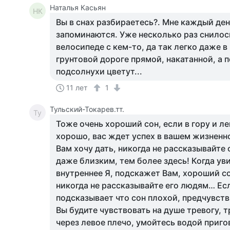
Наталья Касьян
НК
Вы в снах разбираетесь?. Мне каждый ден
запоминаются. Уже несколько раз снилось
велосипеде с кем-то, да так легко даже в 
грунтовой дороге прямой, накатанной, а 
подсолнухи цветут...
11 лет
1
Тульский-Токарев.тт.
Ту
Тоже очень хороший сон, если в гору и л
хорошо, вас ждет успех в вашем жизненн
Вам хочу дать, никогда не рассказывайте
даже близким, тем более здесь! Когда ув
внутреннее Я, подскажет Вам, хороший со
никогда не рассказывайте его людям… Ес
подсказывает что сон плохой, предчувств
Вы будите чувствовать на душе тревогу, 
через левое плечо, умойтесь водой приго