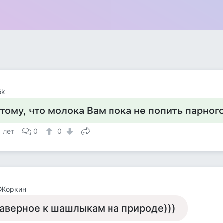
ёk
 тому, что молока Вам пока не попить парног
1 лет
0
0
 Жоркин
аверное к шашлыкам на природе)))