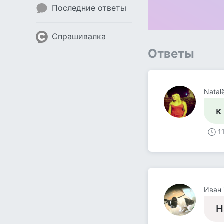
Последние ответы
Спрашивалка
Ответы
Natal
к
1
Иван
Н