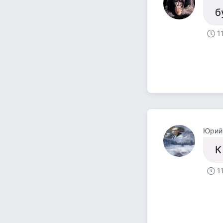
б
1
Юрий
К
1