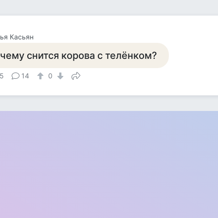
ья Касьян
 чему снится корова с телёнком?
5
14
0