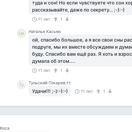
туда и сон! Но если чувствуете что сон х
рассказывайте, даже по секрету… ;-):-)
11 лет
1
Наталья Касьян
НК
ой, спасибо большое, а я все свои сны р
подруге, мы их вместе обсуждаем и думае
буду. Спасибо вам ещё раз. Я хоть и взрос
думала об этом....
11 лет
1
Тульский-Токарев.тт.
Ту
Удачи!!! ;-):-):-)
11 лет
1
Коса