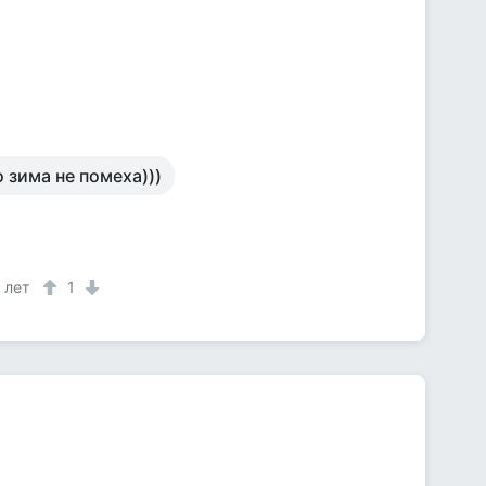
 зима не помеха)))
 лет
1