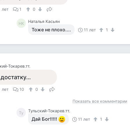
1 лет
1
0
Наталья Касьян
НК
Тоже не плохо....
11 лет
1
кий-Токарев.тт.
 достатку…
1 лет
10
0
Показать все комментарии
Тульский-Токарев.тт.
Ту
Дай Бог!!!!!
11 лет
1