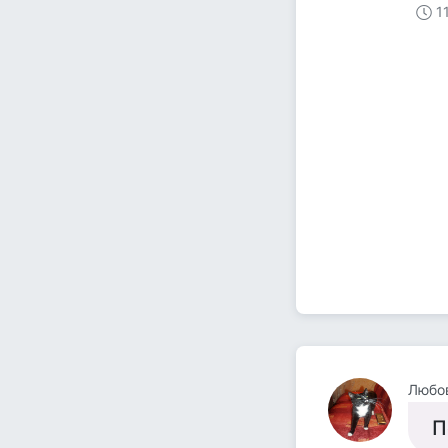
1
Любо
П