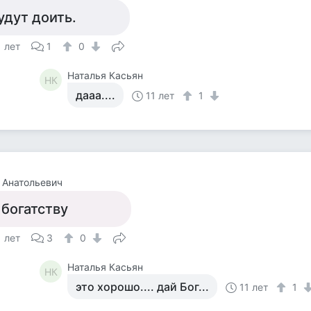
удут доить.
1 лет
1
0
Наталья Касьян
НК
дааа....
11 лет
1
 Анатольевич
 богатству
1 лет
3
0
Наталья Касьян
НК
это хорошо.... дай Бог...
11 лет
1