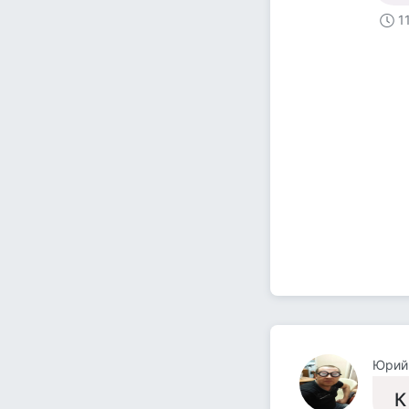
1
Юрий
К