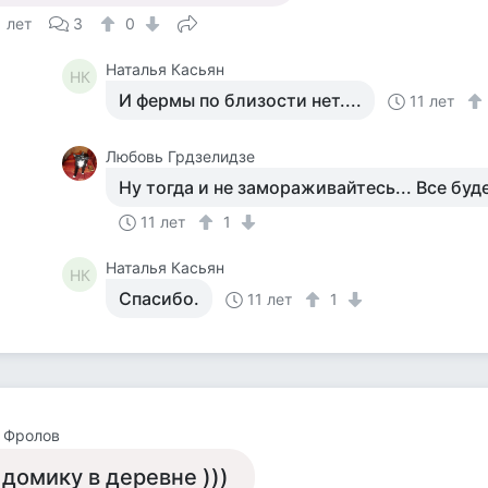
1 лет
3
0
Наталья Касьян
НК
И фермы по близости нет....
11 лет
Любовь Грдзелидзе
Ну тогда и не замораживайтесь... Все бу
11 лет
1
Наталья Касьян
НК
Спасибо.
11 лет
1
 Фролов
 домику в деревне )))