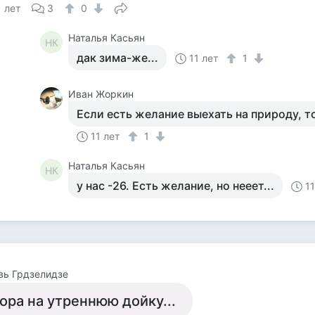
1 лет
3
0
Наталья Касьян
НК
дак зима-же...
11 лет
1
Иван Жоркин
Если есть желание выехать на природу, то
11 лет
1
Наталья Касьян
НК
у нас -26. Есть желание, но нееет...
11
вь Грдзелидзе
ора на утреннюю дойку...