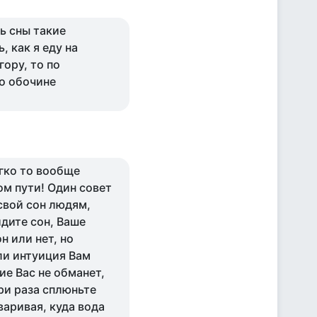
ь сны такие
, как я еду на
гору, то по
по обочине
егко то вообще
ом пути! Один совет
 свой сон людям,
идите сон, Ваше
н или нет, но
ли интуиция Вам
ие Вас не обманет,
три раза сплюньте
варивая, куда вода