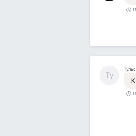
1
Тульс
Ту
К
1