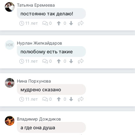
Татьяна Еремеева
постоянно так делаю!
11 лет
0
0
Нурлан Жилкайдаров
НЖ
полюбому есть такие
11 лет
0
0
Нина Порхунова
мудрено сказано
11 лет
0
0
Владимир Дождиков
а где она душа