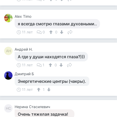
Alex Timo
я всегда смотрю глазами духовными..
11 лет
0
0
Андрей Н.
АН
А где у души находятся глаза?)))
11 лет
1
0
Дмитрий Б
Энергетические центры (чакры).
11 лет
1
Нерина Стасилевич
НС
Очень тяжелая задачка!