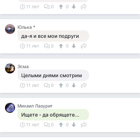
11 лет
0
0
Юлька *
да-я и все мои подруги
11 лет
0
0
Эсма
Целыми днями смотрим
11 лет
0
0
Михаил Лазурит
Ищете - да обрящете...
11 лет
0
0