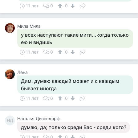
11 лет
0
0
Мила Мила
у всех наступают такие миги...когда только
ею и видишь
11 лет
0
0
Лена
Дим, думаю каждый может и с каждым
бывает иногда
11 лет
0
0
Наталья Дизендорф
НД
думаю, да; только среди Вас - среди кого?
11 лет
0
0