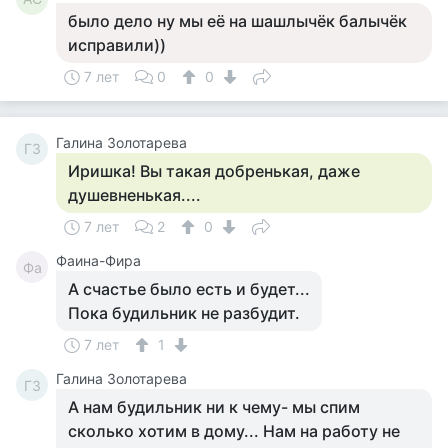
было дело ну мы её на шашлычёк балычёк
исправили))
7 лет
0
0
Галина Золотарева
ГЗ
Иришка! Вы такая добренькая, даже
душевненькая....
7 лет
2
0
Фаина-Фира
Фа
А счастье было есть и будет...
Пока будильник не разбудит.
7 лет
1
Галина Золотарева
ГЗ
А нам будильник ни к чему- мы спим
сколько хотим в дому... Нам на работу не