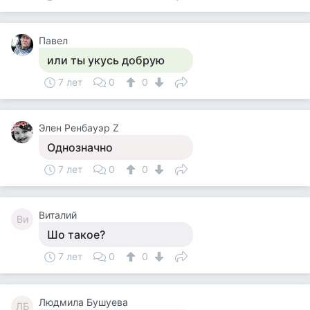
Павел
или ты укусь добрую
7 лет
0
0
Элен Ренбауэр Z
Однозначно
7 лет
0
0
Виталий
Ви
Шо такое?
7 лет
0
0
Людмила Бушуева
ЛБ