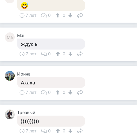
7 лет
0
0
Mai
Ma
ждус ь
7 лет
0
0
Ирина
Ахаха
7 лет
0
0
Трезвый
))))))))))
7 лет
0
0