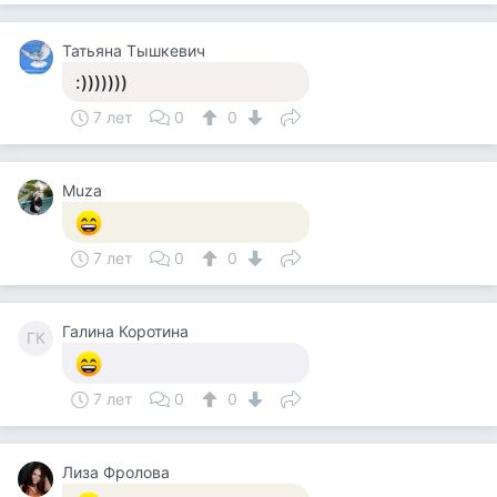
Татьяна Тышкевич
:)))))))
7 лет
0
0
Muza
7 лет
0
0
Галина Коротина
ГК
7 лет
0
0
Лиза Фролова