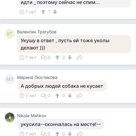
идти _ поэтому сейчас не спим...
7 лет
1
Валентин Трегубов
ВТ
Укушу в ответ , пусть ей тоже уколы
делают )))
7 лет
0
0
Марина Люстикова
МЛ
А добрых людей собака не кусает
7 лет
0
0
Nikola Mahkov
укусила--скончалась на месте!--
7 лет
0
0