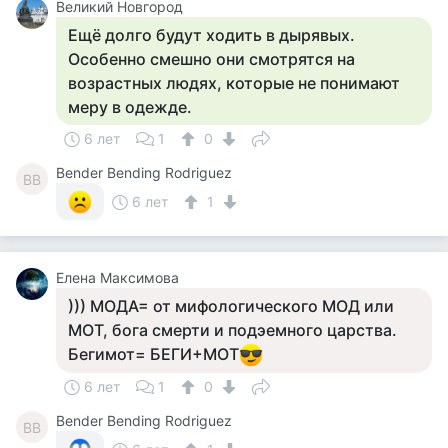
Великий Новгород
Ещё долго будут ходить в дырявых.
Особенно смешно они смотрятся на
возрастных людях, которые не понимают
меру в одежде.
6 лет
1
0
Bender Bending Rodriguez
BB
6 лет
1
Елена Максимова
))) МОДА= от мифологического МОД или
МОТ, бога смерти и подэемного царства.
Бегимот= БЕГИ+МОТ
6 лет
1
0
Bender Bending Rodriguez
BB