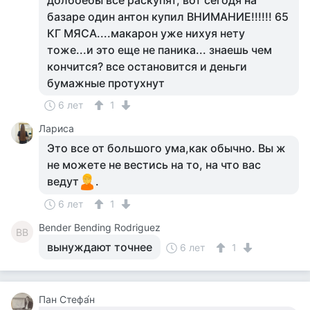
долбоебы все раскупят, вот сегодя на
базаре один антон купил ВНИМАНИЕ!!!!!! 65
КГ МЯСА....макарон уже нихуя нету
тоже...и это еще не паника... знаешь чем
кончится? все остановится и деньги
бумажные протухнут
6 лет
1
Лариса
Это все от большого ума,как обычно. Вы ж
не можете не вестись на то, на что вас
ведут
.
6 лет
1
Bender Bending Rodriguez
BB
вынуждают точнее
6 лет
1
Пан Стефа́н