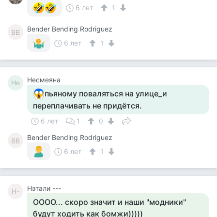
6 лет
1
Bender Bending Rodriguez
BB
6 лет
1
Несмеяна
Не
пьяному поваляться на улице_и
переплачивать не придётся.
6 лет
1
0
Bender Bending Rodriguez
BB
6 лет
1
Нэтали ---
Н-
ОООО... скоро значит и наши "модники"
будут ходить как бомжи)))))