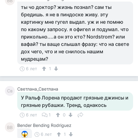
BB
ты чо доктор? жизнь познал? сам ты
бредишь. я не в пиндоске живу. эту
картинку мне гугел выдал. уж и не помню
по какому запросу. я офигел и подумал. что
прикольно....а он это кто? Nordstrom? или
вафай? ты ваще слышал фразу: что на свете
дох чего, что и не снилось нашим
мудрецам?
6 лет
1
Светлана_Светлана
Св
У Ральф Лорена продают грязные джинсы и
грязные рубашки. Тренд, однакось
6 лет
1
0
Bender Bending Rodriguez
BB
6 лет
1