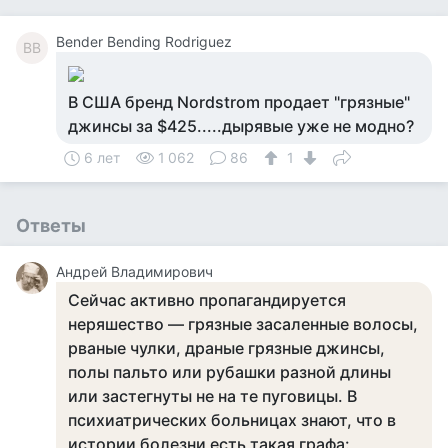
Bender Bending Rodriguez
BB
В США бренд Nordstrom продает "грязные"
джинсы за $425.....дырявые уже не модно?
6 лет
1 062
86
1
Ответы
Андрей Владимирович
Сейчас активно пропагандируется
неряшество — грязные засаленные волосы,
рваные чулки, драные грязные джинсы,
полы пальто или рубашки разной длины
или застегнуты не на те пуговицы. В
психиатрических больницах знают, что в
истории болезни есть такая графа: