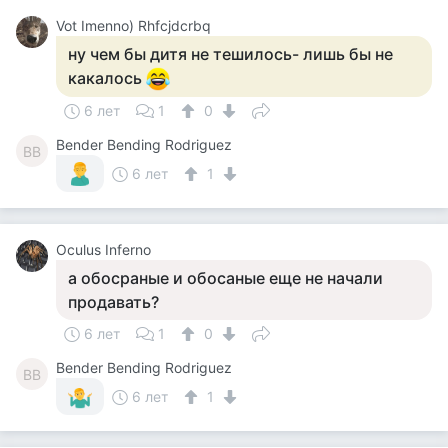
Vot Imenno) Rhfcjdcrbq
ну чем бы дитя не тешилось- лишь бы не
какалось
6 лет
1
0
Bender Bending Rodriguez
BB
6 лет
1
Оculus Inferno
а обосраные и обосаные еще не начали
продавать?
6 лет
1
0
Bender Bending Rodriguez
BB
6 лет
1