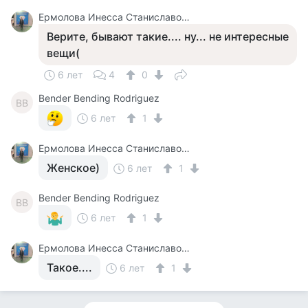
Ермолова Инесса Станиславовна
Верите, бывают такие.... ну... не интересные
вещи(
6 лет
4
0
Bender Bending Rodriguez
BB
6 лет
1
Ермолова Инесса Станиславовна
Женское)
6 лет
1
Bender Bending Rodriguez
BB
6 лет
1
Ермолова Инесса Станиславовна
Такое....
6 лет
1