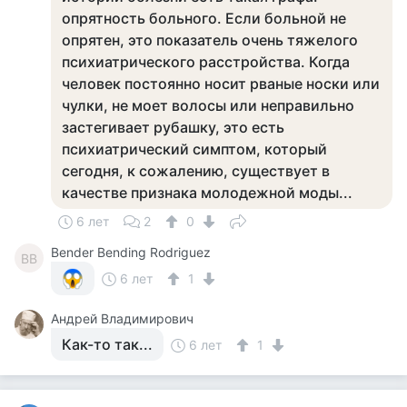
опрятность больного. Если больной не
опрятен, это показатель очень тяжелого
психиатрического расстройства. Когда
человек постоянно носит рваные носки или
чулки, не моет волосы или неправильно
застегивает рубашку, это есть
психиатрический симптом, который
сегодня, к сожалению, существует в
качестве признака молодежной моды...
6 лет
2
0
Bender Bending Rodriguez
BB
6 лет
1
Андрей Владимирович
Как-то так...
6 лет
1