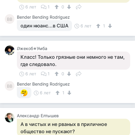
6 лет
1
0
Bender Bending Rodriguez
BB
один нюанс...в США
6 лет
1
ⅅжекоб✭Умба
Класс! Только грязные они немного не там,
где следовало.
6 лет
1
0
Bender Bending Rodriguez
BB
6 лет
1
Александр Елтышев
А в чистых и не рваных в приличное
общество не пускают?