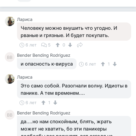
Лариса
Человеку можно внушить что угодно. И
рваные и грязные. И будет покупать.
6 лет
5
0
Bender Bending Rodriguez
BB
и опасность к-вируса
6 лет
1
Лариса
Это само собой. Разогнали волну. Идиоты в
панике. А тем временем....
6 лет
1
Bender Bending Rodriguez
BB
да....но нам спокойным, блять, жрать
может не хватить, бо эти паникеры