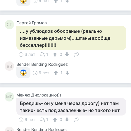
6 лет
1
Сергей Громов
СГ
....у ублюдков обосраные (реально
измазанные дерьмом)...штаны вообще
бесселлер!!!!!!!!
6 лет
1
0
Bender Bending Rodriguez
BB
6 лет
1
Меняю Дислокацию)))
МД
Бредишь- он у меня через дорогу) нет там
таких- есть под засаленные- но такого нет
6 лет
1
0
Bender Bending Rodriguez