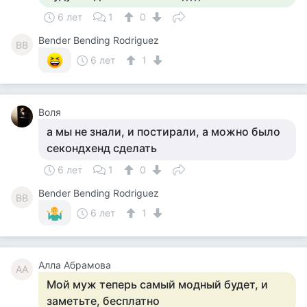
6 лет
1
0
Bender Bending Rodriguez
BB
6 лет
1
Воля
а мы не знали, и постирали, а можно было
секондхенд сделать
6 лет
1
0
Bender Bending Rodriguez
BB
6 лет
1
Алла Абрамова
АА
Мой муж теперь самый модный будет, и
заметьте, бесплатно