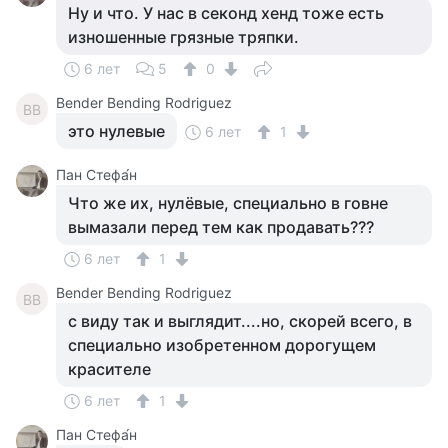
Ну и что. У нас в секонд хенд тоже есть
изношенные грязные тряпки.
6 лет
5
0
Bender Bending Rodriguez
BB
это нулевые
6 лет
1
Пан Стефа́н
Что же их, нулёвые, специально в говне
вымазали перед тем как продавать???
6 лет
1
Bender Bending Rodriguez
BB
с виду так и выглядит....но, скорей всего, в
специально изобретенном дорогущем
красителе
6 лет
1
Пан Стефа́н