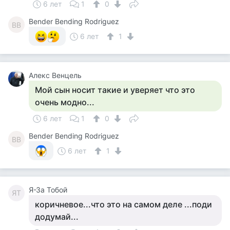
6 лет
1
0
Bender Bending Rodriguez
BB
6 лет
1
Алекс Венцель
Мой сын носит такие и уверяет что это
очень модно...
6 лет
1
0
Bender Bending Rodriguez
BB
6 лет
1
Я-За Тобой
ЯТ
коричневое...что это на самом деле ...поди
додумай...