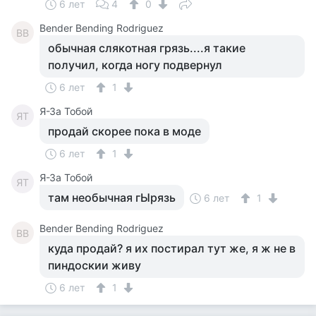
6 лет
4
0
Bender Bending Rodriguez
BB
обычная слякотная грязь....я такие
получил, когда ногу подвернул
6 лет
1
Я-За Тобой
ЯТ
продай скорее пока в моде
6 лет
1
Я-За Тобой
ЯТ
там необычная гЫрязь
6 лет
1
Bender Bending Rodriguez
BB
куда продай? я их постирал тут же, я ж не в
пиндоскии живу
6 лет
1