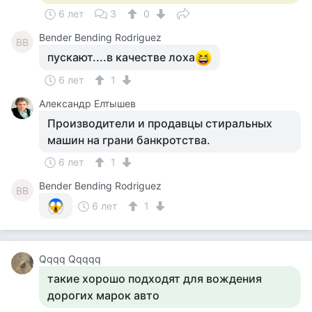
6 лет
3
0
Bender Bending Rodriguez
BB
пускают....в качестве лоха
6 лет
1
Александр Елтышев
Производители и продавцы стиральных
машин на грани банкротства.
6 лет
1
Bender Bending Rodriguez
BB
6 лет
1
Qqqq Qqqqq
такие хорошо подходят для вождения
дорогих марок авто