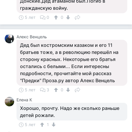
Донские.Дед атаманом был.Погиб в
гражданскую войну.
5 лет
0
0
Алекс Венцель
Дед был костромским казаком и его 11
братьев тоже, а в революцию перешёл на
сторону красных. Некоторые его братья
остались с белыми... Если интересны
подробности, прочитайте мой рассказ
"Предки" Проза.ру автор Алекс Венцель
5 лет
3
0
Елена К
Хорошо, прочту. Надо же сколько раньше
детей рожали.
5 лет
1