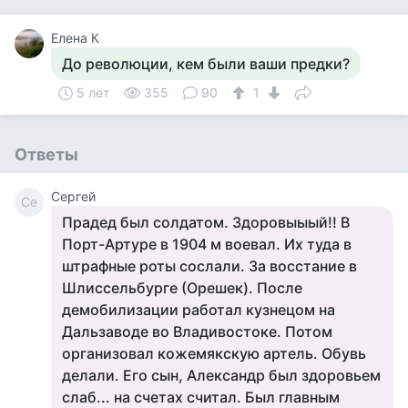
Елена К
До революции, кем были ваши предки?
5 лет
355
90
1
Ответы
Сергей
Се
Прадед был солдатом. Здоровыыый!! В
Порт-Артуре в 1904 м воевал. Их туда в
штрафные роты сослали. За восстание в
Шлиссельбурге (Орешек). После
демобилизации работал кузнецом на
Дальзаводе во Владивостоке. Потом
организовал кожемякскую артель. Обувь
делали. Его сын, Александр был здоровьем
слаб... на счетах считал. Был главным