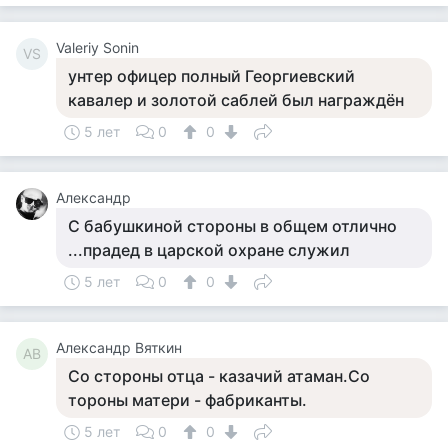
Valeriy Sonin
VS
унтер офицер полный Георгиевский
кавалер и золотой саблей был награждён
5 лет
0
0
Александр
С бабушкиной стороны в общем отлично
...прадед в царской охране служил
5 лет
0
0
Александр Вяткин
АВ
Со стороны отца - казачий атаман.Со
тороны матери - фабриканты.
5 лет
0
0