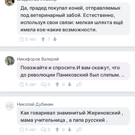
Да, прадед покупал коней, отправляемых
под ветеринарный забой. Естественно,
используя свои связи: мелкая шляхта ещё
имела кое-какие возможности.
5 лет
1
Никифоров Валерий
Поезжайте и спросите.И вам скажут, что
до революции Паниковский был слепым. ..
5 лет
0
0
Николай Дубинин
НД
Как говаривал знаменитый Жириновский ,
мама учительница , а папа русский .
5 лет
0
0