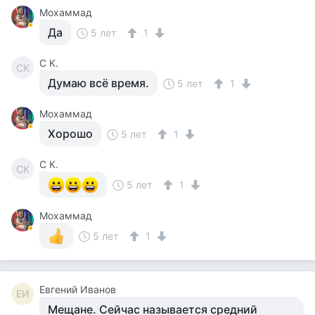
Мохаммад
Да
5 лет
1
С К.
СК
Думаю всё время.
5 лет
1
Мохаммад
Хорошо
5 лет
1
С К.
СК
5 лет
1
Мохаммад
5 лет
1
Евгений Иванов
ЕИ
Мещане. Сейчас называется средний