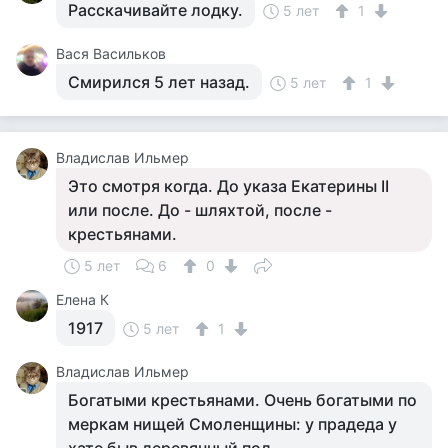
Расскачивайте лодку.
5 лет
1
Вася Васильков
Смирился 5 лет назад.
5 лет
1
Владислав Ильмер
Это смотря когда. До указа Екатерины II
или после. До - шляхтой, после -
крестьянами.
5 лет
6
0
Елена К
1917
5 лет
1
Владислав Ильмер
Богатыми крестьянами. Очень богатыми по
меркам нищей Смоленщины: у прадеда у