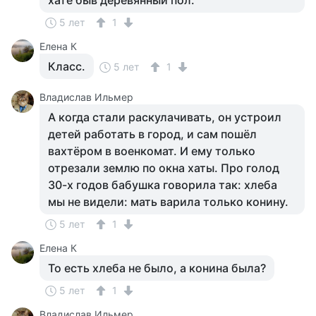
хате быв деревянный пол.
5 лет
1
Елена К
Класс.
5 лет
1
Владислав Ильмер
А когда стали раскулачивать, он устроил
детей работать в город, и сам пошёл
вахтёром в военкомат. И ему только
отрезали землю по окна хаты. Про голод
30-х годов бабушка говорила так: хлеба
мы не видели: мать варила только конину.
5 лет
1
Елена К
То есть хлеба не было, а конина была?
5 лет
1
Владислав Ильмер