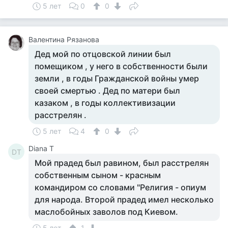
5 лет
0
0
Валентина Рязанова
Дед мой по отцовской линии был
помещиком , у него в собственности были
земли , в годы Гражданской войны умер
своей смертью . Дед по матери был
казаком , в годы коллективизации
расстрелян .
5 лет
4
0
Diana Т
DТ
Мой прадед был равином, был расстрелян
собственным сыном - красным
командиром со словами "Религия - опиум
для народа. Второй прадед имел несколько
маслобойных заволов под Киевом.
5 лет
1