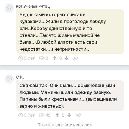
Кот Ученый-Чтец
КУ
Бедняками которых считали
кулаками...Жили в проголодь лебеду
ели..Корову единственную и то
отняли...Так что жизнь малиной не
была....В любой власти есть свои
недостатки...и неприятности..
5 лет
0
0
С К.
СК
Скажем так. Они были....обыкновенными
людьми. Мамины шили одежду разную.
Папины были крестьянами...(выращивали
зерно и животных).
5 лет
49
0
Показать все комментарии