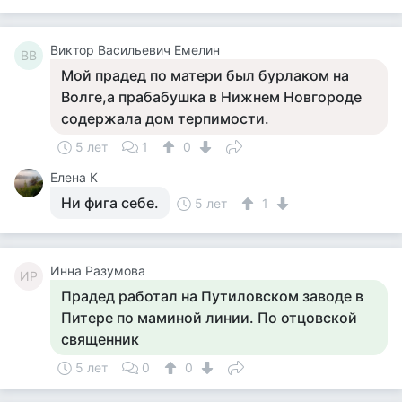
Виктор Васильевич Емелин
ВВ
Мой прадед по матери был бурлаком на
Волге,а прабабушка в Нижнем Новгороде
содержала дом терпимости.
5 лет
1
0
Елена К
Ни фига себе.
5 лет
1
Инна Разумова
ИР
Прадед работал на Путиловском заводе в
Питере по маминой линии. По отцовской
священник
5 лет
0
0