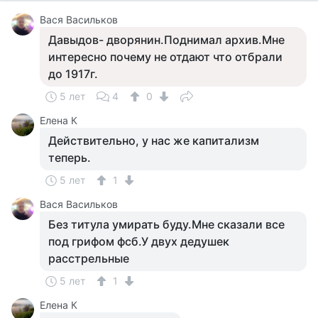
Вася Васильков
Давыдов- дворянин.Поднимал архив.Мне
интересно почему не отдают что отбрали
до 1917г.
5 лет
4
0
Елена К
Действительно, у нас же капитализм
теперь.
5 лет
1
Вася Васильков
Без титула умирать буду.Мне сказали все
под грифом фсб.У двух дедушек
расстрельные
5 лет
1
Елена К