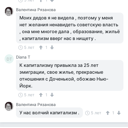
Валентина Рязанова
Моих дедов я не видела , поэтому у меня
нет желания ненавидеть советскую власть
, она мне многое дала , образование, жильё
, капитализм вверг нас в нищету .
5 лет
1
Diana Т
DТ
К капитализму привыкла за 25 лет
эмиграции, свое жилье, прекрасные
отношения с Доченькой, обожаю Нью-
Йорк.
5 лет
1
Валентина Рязанова
У нас волчий капитализм .
5 лет
1