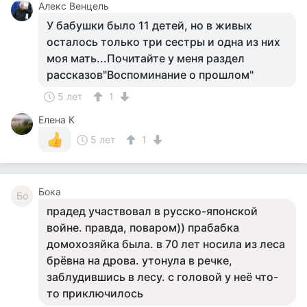
Алекс Венцель
У бабушки было 11 детей, но в живых
осталось только три сестры и одна из них
моя мать...Почитайте у меня раздел
рассказов"Воспоминание о прошлом"
5 лет
1
Елена К
5 лет
1
Бока
Бо
прадед участвовал в русско-японской
войне. правда, поваром)) прабабка
домохозяйка была. в 70 лет носила из леса
брёвна на дрова. утонула в речке,
заблудившись в лесу. с головой у неё что-
то приключилось