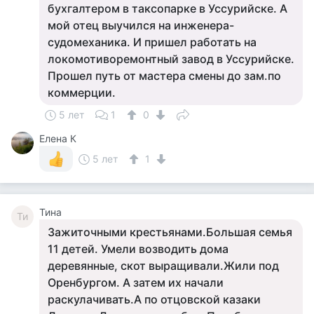
бухгалтером в таксопарке в Уссурийске. А
мой отец выучился на инженера-
судомеханика. И пришел работать на
локомотиворемонтный завод в Уссурийске.
Прошел путь от мастера смены до зам.по
коммерции.
5 лет
1
0
Елена К
5 лет
1
Тина
Ти
Зажиточными крестьянами.Большая семья
11 детей. Умели возводить дома
деревянные, скот выращивали.Жили под
Оренбургом. А затем их начали
раскулачивать.А по отцовской казаки