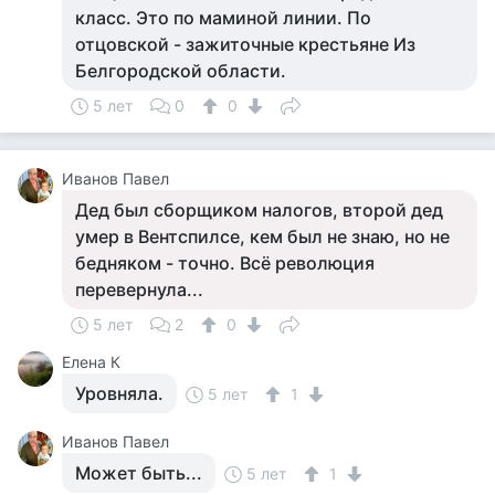
класс. Это по маминой линии. По
отцовской - зажиточные крестьяне Из
Белгородской области.
5 лет
0
0
Иванов Павел
Дед был сборщиком налогов, второй дед
умер в Вентспилсе, кем был не знаю, но не
бедняком - точно. Всё революция
перевернула...
5 лет
2
0
Елена К
Уровняла.
5 лет
1
Иванов Павел
Может быть...
5 лет
1