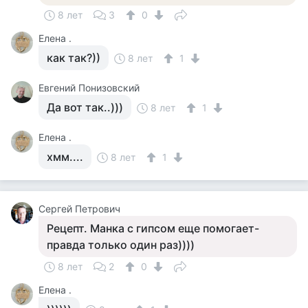
8 лет
3
0
Елена .
как так?))
8 лет
1
Евгений Понизовский
Да вот так..)))
8 лет
1
Елена .
хмм....
8 лет
1
Сергей Петрович
Рецепт. Манка с гипсом еще помогает-
правда только один раз))))
8 лет
2
0
Елена .