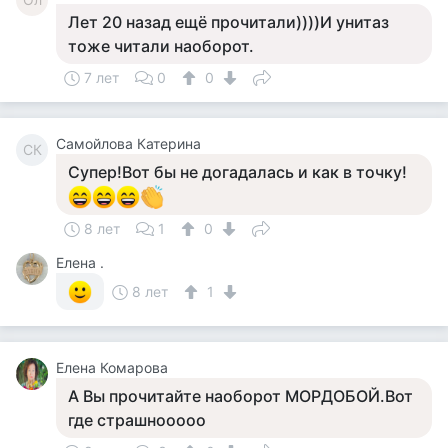
Лет 20 назад ещё прочитали))))И унитаз
тоже читали наоборот.
7 лет
0
0
Самойлова Катерина
СК
Супер!Вот бы не догадалась и как в точку!
8 лет
1
0
Елена .
8 лет
1
Елена Комарова
А Вы прочитайте наоборот МОРДОБОЙ.Вот
где страшнооооо