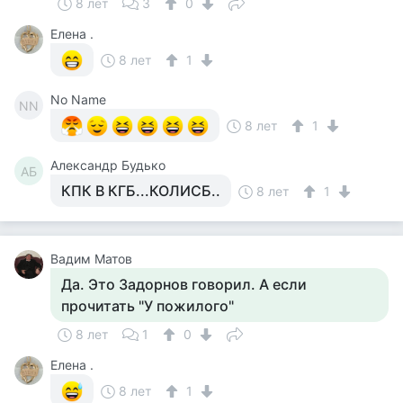
8 лет
3
0
Елена .
8 лет
1
No Name
NN
8 лет
1
Александр Будько
АБ
КПК В КГБ...КОЛИСБ..
8 лет
1
Вадим Матов
Да. Это Задорнов говорил. А если
прочитать "У пожилого"
8 лет
1
0
Елена .
8 лет
1