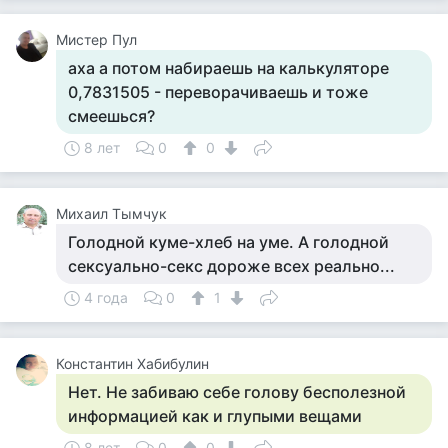
Мистер Пул
аха а потом набираешь на калькуляторе
0,7831505 - переворачиваешь и тоже
смеешься?
8 лет
0
0
Михаил Тымчук
Голодной куме-хлеб на уме. А голодной
сексуально-секс дороже всех реально...
4 года
0
1
Константин Хабибулин
Нет. Не забиваю себе голову бесполезной
информацией как и глупыми вещами
8 лет
0
0