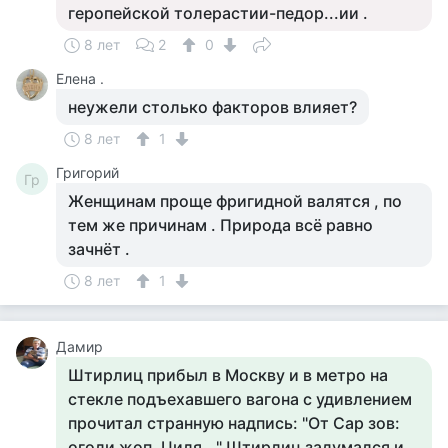
геропейской толерастии-педор...ии .
8 лет
2
0
Елена .
неужели столько факторов влияет?
8 лет
1
Григорий
Гр
Женщинам проще фригидной валятся , по
тем же причинам . Природа всё равно
зачнёт .
8 лет
1
Дамир
Штирлиц прибыл в Москву и в метро на
стекле подъехавшего вагона с удивлением
прочитал странную надпись: "От Сар зов:
оголи жоп, Циля..." Штирлиц задумался и