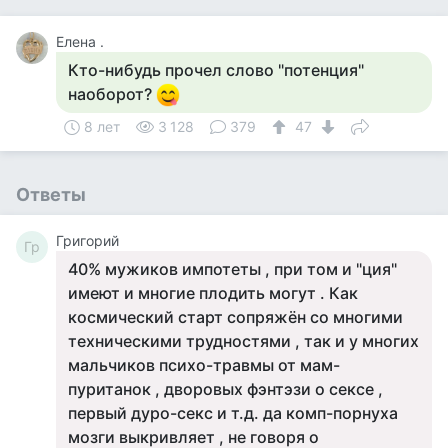
Елена .
Кто-нибудь прочел слово "потенция"
наоборот?
8 лет
3 128
379
47
Ответы
Григорий
Гр
40% мужиков импотеты , при том и "ция"
имеют и многие плодить могут . Как
космический старт сопряжён со многими
техническими трудностями , так и у многих
мальчиков психо-травмы от мам-
пуританок , дворовых фэнтэзи о сексе ,
первый дуро-секс и т.д. да комп-порнуха
мозги выкривляет , не говоря о