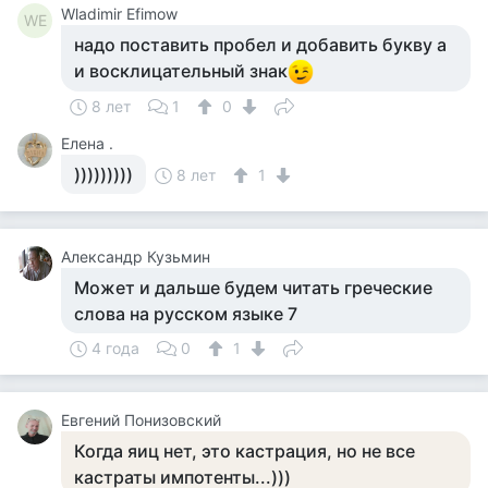
Wladimir Efimow
WE
надо поставить пробел и добавить букву а
и восклицательный знак
8 лет
1
0
Елена .
)))))))))
8 лет
1
Aлександр Кузьмин
Может и дальше будем читать греческие
слова на русском языке 7
4 года
0
1
Евгений Понизовский
Когда яиц нет, это кастрация, но не все
кастраты импотенты...)))