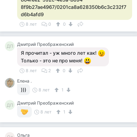
8f9b27ae4967/0201ca8a628350b6c3c232f7
d6b4afd9
8 лет
0
0
Дмитрий Преображенский
ДП
Я прочитал - уж много лет как!
Только - это не про меня!
8 лет
2
0
Елена .
)))
8 лет
1
Дмитрий Преображенский
ДП
8 лет
1
Ольга
Ол