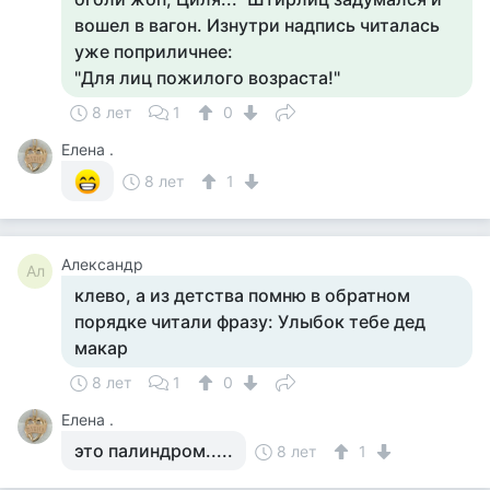
вошел в вагон. Изнутри надпись читалась
уже поприличнее:
"Для лиц пожилого возраста!"
8 лет
1
0
Елена .
8 лет
1
Александр
Ал
клево, а из детства помню в обратном
порядке читали фразу: Улыбок тебе дед
макар
8 лет
1
0
Елена .
это палиндром.....
8 лет
1