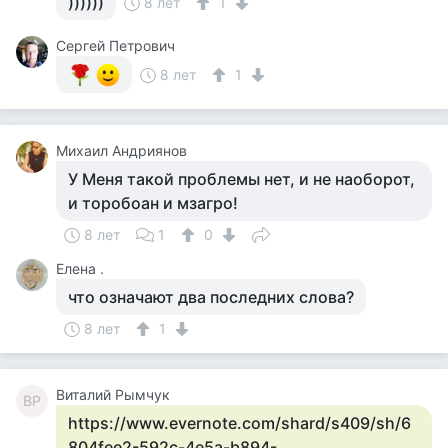
))))))
8 лет
1
Сергей Петрович
8 лет
1
Михаил Андриянов
У Меня такой проблемы нет, и не наоборот,
и торобоан и мзагро!
8 лет
1
0
Елена .
что означают два последних слова?
8 лет
1
Виталий Рымчук
ВР
https://www.evernote.com/shard/s409/sh/6
804fee2-592c-4e5a-b894-