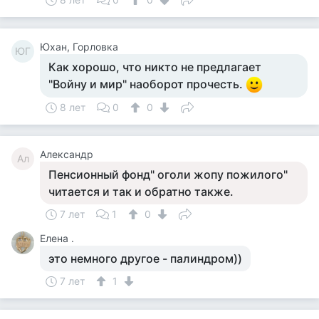
Юхан, Горловка
ЮГ
Как хорошо, что никто не предлагает
"Войну и мир" наоборот прочесть.
8 лет
0
0
Александр
Ал
Пенсионный фонд" оголи жопу пожилого"
читается и так и обратно также.
7 лет
1
0
Елена .
это немного другое - палиндром))
7 лет
1