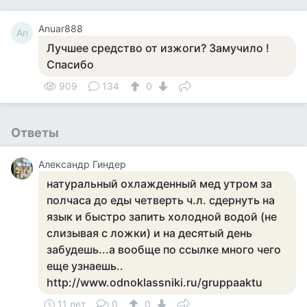
Anuar888
An
Лучшее средство от изжоги? Замучило !
Спасибо
909
134
0
Ответы
Александр Гиндер
натуральный охлажденный мед утром за
полчаса до еды четверть ч.л. сдернуть на
язык и быстро запить холодной водой (не
слизывая с ложки) и на десятый день
забудешь...а вообще по ссылке много чего
еще узнаешь..
http://www.odnoklassniki.ru/gruppaaktu
11 лет
0
0