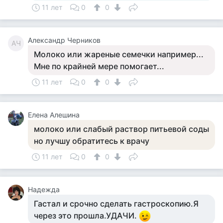
11 лет
0
0
Александр Черников
АЧ
Молоко или жареные семечки например...
Мне по крайней мере помогает...
11 лет
0
0
Елена Алешина
молоко или слабый раствор питьевой соды
но лучшу обратитесь к врачу
11 лет
0
0
Надежда
Гастал и срочно сделать гастроскопию.Я
через это прошла.УДАЧИ.