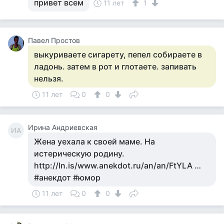
привет всем
11 лет
1
Павел Простов
выкуриваете сигарету, пепел собираете в
ладонь. затем в рот и глотаете. запивать
нельзя.
11 лет
0
0
Ирина Андриевская
ИА
Жена уехала к своей маме. На
истерическую родину.
http://ln.is/www.anekdot.ru/an/an/FtYLA …
#анекдот #юмор
11 лет
0
0