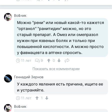
Во&чик
Можно "рени" или новый какой-то кажется
"ортанол" "ранитидин" можно, но это
старый препарат. А Омез или омепразол
нужен при язвеных болях и только при
повышенной кислотности. А можно просто
у фавмацевта в аптеке спросить.
11 лет
9
0
Показать все комментарии
Геннадий Зернов
У каждого явления есть причина, ищите ее
и устраняйте.
11 лет
1
Во&чик