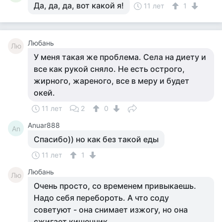
Да, да, да, вот какой я!
11 лет
1
Любань
Лю
У меня такая же проблема. Села на диету и
все как рукой сняло. Не есть острого,
жирного, жареного, все в меру и будет
окей.
11 лет
2
0
Anuar888
An
Спасибо)) но как без такой еды
11 лет
1
Любань
Лю
Очень просто, со временем привыкаешь.
Надо себя перебороть. А что соду
советуют - она снимает изжогу, но она
сжигает кишечник.