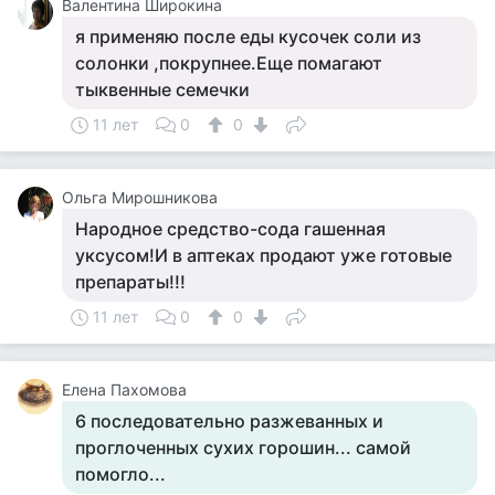
Валентина Широкина
я применяю после еды кусочек соли из
солонки ,покрупнее.Еще помагают
тыквенные семечки
11 лет
0
0
Ольга Мирошникова
Народное средство-сода гашенная
уксусом!И в аптеках продают уже готовые
препараты!!!
11 лет
0
0
Елена Пахомова
6 последовательно разжеванных и
проглоченных сухих горошин... самой
помогло...