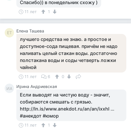
Спасибо)) в понедельник схожу )
11 лет
1
Елена Ташева
ЕТ
лучшего средства не знаю. а простое и
доступное-сода пищевая. причём не надо
наливать целый стакан воды. достаточно
полстакана воды и соды четверть ложки
чайной
11 лет
6
0
Ирина Андриевская
ИА
Если выводят на чистую воду - значит,
собираются смешать с грязью.
http://ln.is/www.anekdot.ru/an/an/ixxhI …
#анекдот #юмор
11 лет
1