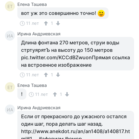
Елена Ташева
ЕТ
вот уж это совершенно точно!
11 лет
1
Ирина Андриевская
ИА
Длина фонтана 270 метров, струи воды
стртуярятЪ на высоту до 150 метров
pic.twitter.com/KCCdBZwuonПрямая ссылка
на встроенное изображение
11 лет
1
Елена Ташева
ЕТ
!
11 лет
1
Ирина Андриевская
ИА
Если от прекрасного до ужасного остался
один шаг, пора делать шаг назад.
http://www.anekdot.ru/an/an1408/a140817.ht
ml#1 … #афоризм #юмор