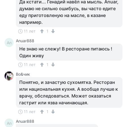
Да кстати... Генадий навёл на мысль. Anuar,
думаю не сильно ошибусь, вы часто едите
еду приготовленую на масле, в казане
например.
11 лет
1
Anuar888
An
Не знаю не слежу! В ресторане питаюсь !
Один живу
11 лет
1
Во&чик
Понятно, и зачастую сухомятка. Ресторан
или национальная кухня. А вообще лучше к
врачу, обследоваться. Может оказаться
гастрит или язва начинающая.
11 лет
1
Anuar888
An