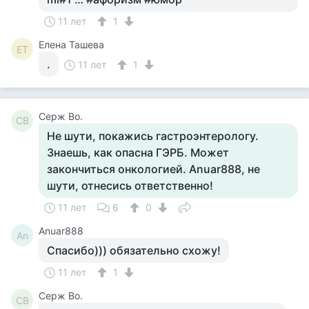
11 лет
1
Елена Ташева
ЕТ
.
11 лет
1
Серж Во.
СВ
Не шути, покажись гастроэнтерологу.
Знаешь, как опасна ГЭРБ. Может
закончиться онкологией. Anuar888, не
шути, отнесись ответственно!
11 лет
6
0
Anuar888
An
Спасибо))) обязательно схожу!
11 лет
1
Серж Во.
СВ