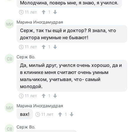
Молодчина, поверь мне, я знаю, я учился.
11 лет
1
Марина Иногдамудрая
МИ
Серж, так ты ещё и доктор? Я знала, что
доктора неумные не бывают!
11 лет
1
Серж Во.
СВ
Да, милый друг, учился очень хорошо, да и
в клинике меня считают очень умным
мальчиком, учитывая, что- самый
молодой.
11 лет
1
Марина Иногдамудрая
МИ
вах!
11 лет
1
Серж Во.
СВ