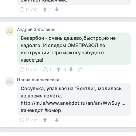
11 лет
1
Андрей Затолокин
АЗ
Бекарбон - очень дешево,быстро,но не
надолго. И следом ОМЕПРАЗОЛ по
инструкции. Про изжогу забудете
навсегда!
11 лет
1
0
Ирина Андриевская
ИА
Сосулька, упавшая на "Бентли", молилась
во время полёта.
http://ln.is/www.anekdot.ru/an/an/WwSuy …
#анекдот #юмор
11 лет
1