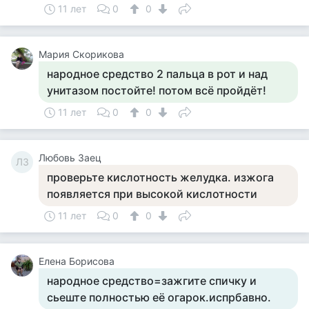
11 лет
0
0
Мария Скорикова
народное средство 2 пальца в рот и над
унитазом постойте! потом всё пройдёт!
11 лет
0
0
Любовь Заец
ЛЗ
проверьте кислотность желудка. изжога
появляется при высокой кислотности
11 лет
0
0
Елена Борисова
народное средство=зажгите спичку и
сьеште полностью её огарок.испрбавно.