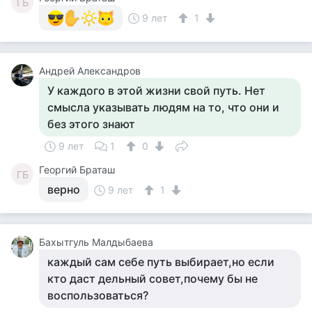
ГБ
9 лет
1
Андрей Александров
У каждого в этой жизни свой путь. Нет
смысла указывать людям на то, что они и
без этого знают
9 лет
1
0
Георгий Браташ
ГБ
верно
9 лет
1
Бахытгуль Малдыбаева
каждый сам себе путь выбирает,но если
кто даст дельный совет,почему бы не
воспользоваться?