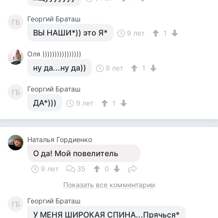
Георгий Браташ
ГБ
ВЫ НАШИ*)) это Я*
9 лет
1
Оля ))))))))))))))))
ну да...ну да))
9 лет
1
Георгий Браташ
ГБ
ДА*)))
9 лет
1
Наталья Гордиенко
О да! Мой повелитель
9 лет
35
0
Показать все комментарии
Георгий Браташ
ГБ
У МЕНЯ ШИРОКАЯ СПИНА...Прячься*