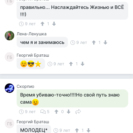
ГБ
правильно... Наслаждайтесь Жизнью и ВСЁ
!!!)
9 лет
1
Лена-Ленушка
чем я и занимаюсь
9 лет
1
Георгий Браташ
ГБ
9 лет
1
Скорпио
Время убиваю-точно!!!!Но свой путь знаю
сама
9 лет
5
0
Георгий Браташ
ГБ
МОЛОДЕЦ*
9 лет
1