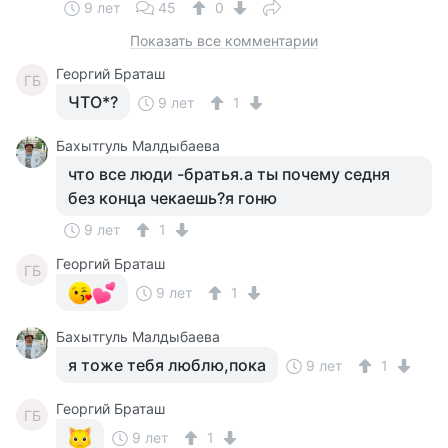
9 лет
45
0
Показать все комментарии
Георгий Браташ
ГБ
ЧТО*?
9 лет
1
Бахытгуль Малдыбаева
что все люди -братья.а ты почему седня
без конца чекаешь?я гоню
9 лет
1
Георгий Браташ
ГБ
9 лет
1
Бахытгуль Малдыбаева
я тоже тебя люблю,пока
9 лет
1
Георгий Браташ
ГБ
9 лет
1