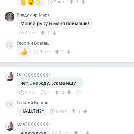
9 лет
1
Владимир Март
Меняй руку и меня поймешь!
9 лет
1
Георгий Браташ
ГБ
9 лет
1
Оля ))))))))))))))))
нет...не жду...сама ищу
9 лет
5
0
Георгий Браташ
ГБ
НАШЛИ?*
9 лет
1
Оля ))))))))))))))))
ищууууууу
9 лет
1