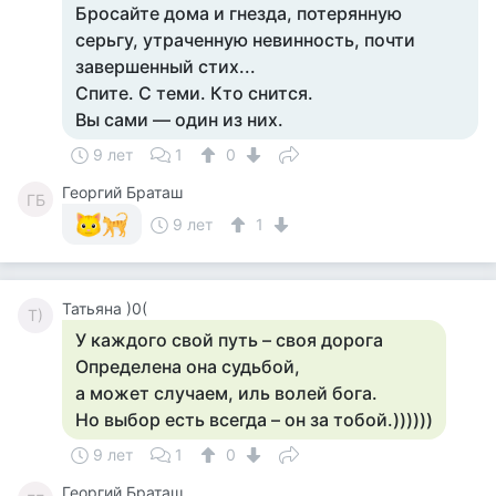
Бросайте дома и гнезда, потерянную
серьгу, утраченную невинность, почти
завершенный стих...
Спите. С теми. Кто снится.
Вы сами — один из них.
9 лет
1
0
Георгий Браташ
ГБ
9 лет
1
Татьяна )0(
Т)
У каждого свой путь – своя дорога
Определена она судьбой,
а может случаем, иль волей бога.
Но выбор есть всегда – он за тобой.))))))
9 лет
1
0
Георгий Браташ