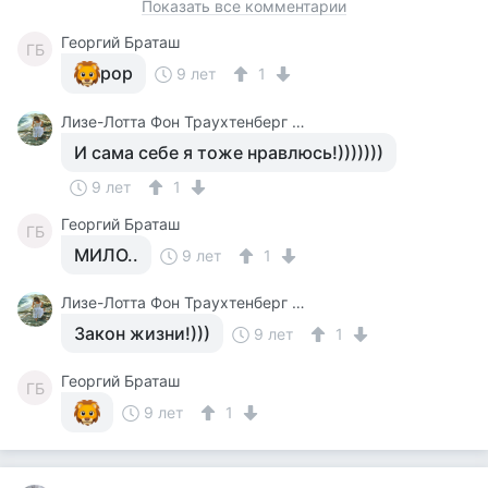
Показать все комментарии
Георгий Браташ
ГБ
рор
9 лет
1
Лизе-Лотта Фон Траухтенберг ( Файнзильберминц В Девичестве)
И сама себе я тоже нравлюсь!)))))))
9 лет
1
Георгий Браташ
ГБ
МИЛО..
9 лет
1
Лизе-Лотта Фон Траухтенберг ( Файнзильберминц В Девичестве)
Закон жизни!)))
9 лет
1
Георгий Браташ
ГБ
9 лет
1