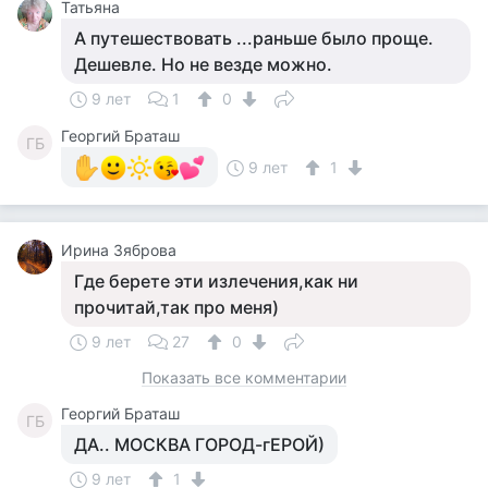
Татьяна
А путешествовать ...раньше было проще.
Дешевле. Но не везде можно.
9 лет
1
0
Георгий Браташ
ГБ
9 лет
1
Ирина Зяброва
Где берете эти излечения,как ни
прочитай,так про меня)
9 лет
27
0
Показать все комментарии
Георгий Браташ
ГБ
ДА.. МОСКВА ГОРОД-гЕРОЙ)
9 лет
1