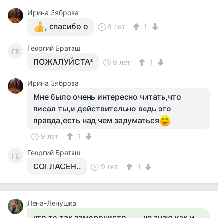
Ирина Зяброва
, спасибо о
9 лет
1
Георгий Браташ
ГБ
ПОЖАЛУЙСТА*
9 лет
1
Ирина Зяброва
Мне было очень интересно читать,что
писал ты,и действительно ведь это
правда,есть над чем задуматься
9 лет
1
Георгий Браташ
ГБ
СОГЛАСЕН..
9 лет
1
Лена-Ленушка
что то так заморочисто......,не знаю как и