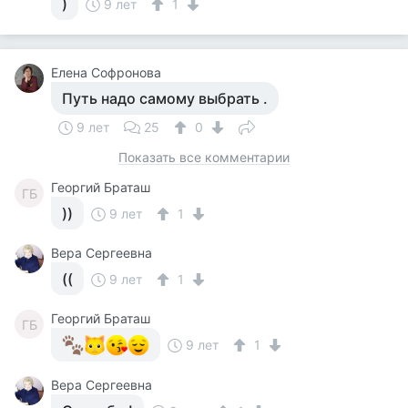
)
9 лет
1
Елена Софронова
Путь надо самому выбрать .
9 лет
25
0
Показать все комментарии
Георгий Браташ
ГБ
))
9 лет
1
Вера Сергеевна
((
9 лет
1
Георгий Браташ
ГБ
9 лет
1
Вера Сергеевна