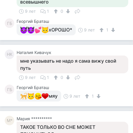
всевышнего
9 лет
1
0
Георгий Браташ
ГБ
хОРОШО*
9 лет
1
Наталия Кивачук
НК
мне указывать не надо я сама вижу свой
путь
9 лет
1
0
Георгий Браташ
ГБ
мяу
9 лет
1
Мария **********
М*
ТАКОЕ ТОЛЬКО ВО СНЕ МОЖЕТ