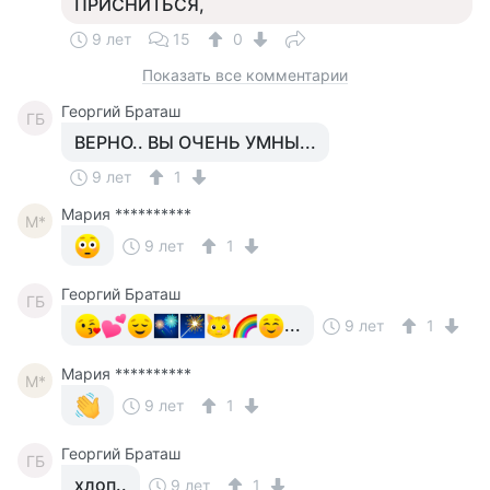
ПРИСНИТЬСЯ,
9 лет
15
0
Показать все комментарии
Георгий Браташ
ГБ
ВЕРНО.. ВЫ ОЧЕНЬ УМНЫ...
9 лет
1
Мария **********
М*
9 лет
1
Георгий Браташ
ГБ
...
9 лет
1
Мария **********
М*
9 лет
1
Георгий Браташ
ГБ
хлоп..
9 лет
1