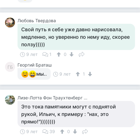
Любовь Твердова
Свой путь я себе уже давно нарисовала,
медленно, но уверенно по нему иду, скорее
ползу)))))
9 лет
1
0
Георгий Браташ
ГБ
мы..
9 лет
1
Лизе-Лотта Фон Траухтенберг ( Файнзильберминц В Девичестве)
Это тока памятники могут с поднятой
рукой, Ильич, к примеру : "нах, это
прямо!"))))))))
9 лет
39
0