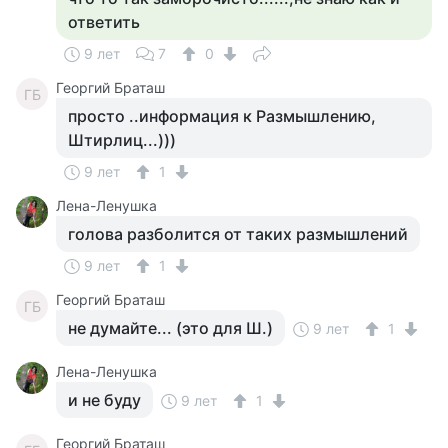
ответить
9 лет
7
0
Георгий Браташ
ГБ
просто ..информация к Размышлению,
Штирлиц...)))
9 лет
1
Лена-Ленушка
голова разболится от таких размышлений
9 лет
1
Георгий Браташ
ГБ
не думайте... (это для Ш.)
9 лет
1
Лена-Ленушка
и не буду
9 лет
1
Георгий Браташ