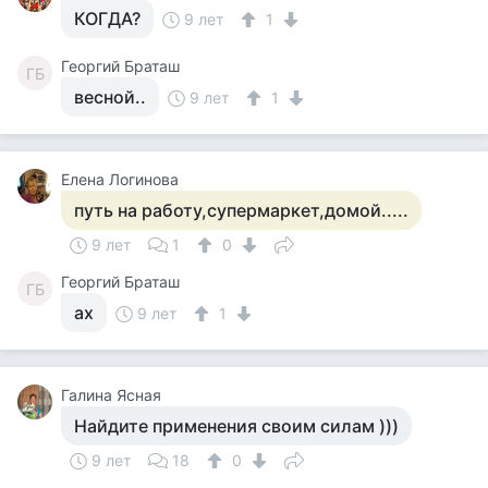
КОГДА?
9 лет
1
Георгий Браташ
ГБ
весной..
9 лет
1
Елена Логинова
путь на работу,супермаркет,домой.....
9 лет
1
0
Георгий Браташ
ГБ
ах
9 лет
1
Галина Ясная
Найдите применения своим силам )))
9 лет
18
0