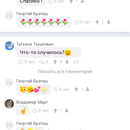
Спасибо !
9 лет
1
Георгий Браташ
ГБ
9 лет
1
Татьяна Тышкевич
Что-то случилось?
9 лет
8
0
Показать все комментарии
Георгий Браташ
ГБ
9 лет
1
Владимир Март
9 лет
1
Георгий Браташ
ГБ