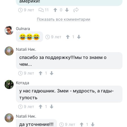
америки!
9 лет
11
0
Показать все комментарии
Gulnara
9 лет
1
Natali Ник.
спасибо за поддержку!!!мы то знаем о
чем...
9 лет
1
Котэда
у нас гадюшник. Змеи - мудрость, а гады-
тупость
9 лет
1
Natali Ник.
да уточнение!!!
9 лет
1