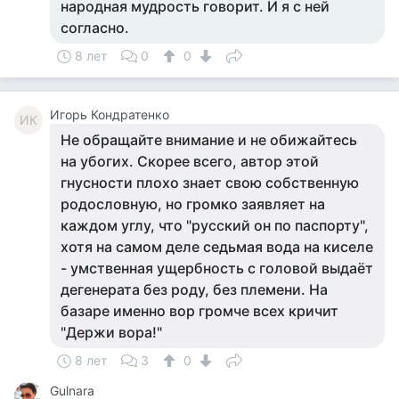
народная мудрость говорит. И я с ней
согласно.
8 лет
0
0
Игорь Кондратенко
ИК
Не обращайте внимание и не обижайтесь
на убогих. Скорее всего, автор этой
гнусности плохо знает свою собственную
родословную, но громко заявляет на
каждом углу, что "русский он по паспорту",
хотя на самом деле седьмая вода на киселе
- умственная ущербность с головой выдаёт
дегенерата без роду, без племени. На
базаре именно вор громче всех кричит
"Держи вора!"
8 лет
3
0
Gulnara