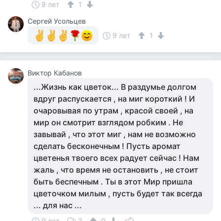
9 лет
1
Сергей Усольцев
9 лет
1
Виктор Кабанов
...Жизнь как цветок... В раздумье долгом
вдруг распускается , на миг короткий ! И
очаровывая по утрам , красой своей , на
мир он смотрит взглядом робким . Не
завывай , что этот миг , нам не возможно
сделать бесконечным ! Пусть аромат
цветенья твоего всех радует сейчас ! Нам
жаль , что время не остановить , не стоит
быть беспечным . Ты в этот Мир пришла
цветочком милым , пусть будет так всегда
... для нас ...
9 лет
2
0