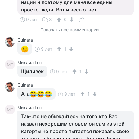
нации и поэтому для меня все едины
просто люди. Вот и весь ответ
9 лет
8
0
Показать все комментарии
Gulnara
9 лет
1
Михаил Гггггг
МГ
Щиливек
9 лет
1
Gulnara
Ага
9 лет
1
Михаил Гггггг
МГ
Так-что не обижайтесь на того кто Вас
назвал нехорошим словом он сам из этой
кагорты но просто пытается показать свою
тупость и бессилие пусть бог ему будет