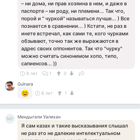
– ни дома, ни прав хозяина в нем, и даже в
паспорте – ни роду, ни племени... Так что,
порой и " чуркой" называться лучше... ) Все
познается в сравнении... ) Кстати, не раз в
инете встречал, как сами те, кого чурками
обзывают, точно так же выражаются в
адрес своих оппонентов. Так что "чурку"
можно считать синонимом хопо, типо,
сапиенсов... ))
8 лет
1
0
Gulnara
8 лет
1
Мендыгали Уалихан
МУ
Я сам казах и такие высказывания слышал
не раз это не далекие интелектуальном