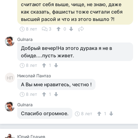
считают себя выше, чище, не знаю, даже
как сказать, фашисты тоже считали себя
высшей расой и что из этого вышло ?!
8 лет
3
0
Gulnara
Добрый вечер!На этого дурака я не в
обиде....пусть живет.
8 лет
1
Николай Пантаз
НП
А Вы мне нравитесь, честно !
8 лет
1
Gulnara
Спасибо огромное.
8 лет
1
Юрий Грачев