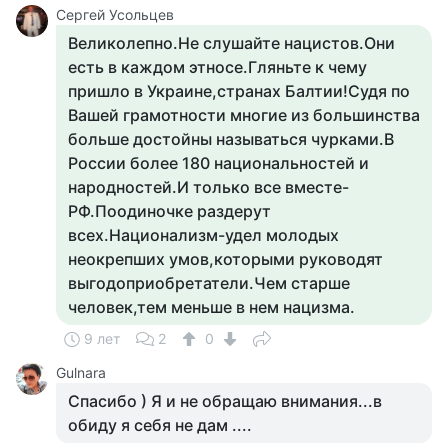
Сергей Усольцев
Великолепно.Не слушайте нацистов.Они
есть в каждом этносе.Гляньте к чему
пришло в Украине,странах Балтии!Судя по
Вашей грамотности многие из большинства
больше достойны называться чурками.В
России более 180 национальностей и
народностей.И только все вместе-
РФ.Поодиночке раздерут
всех.Национализм-удел молодых
неокрепших умов,которыми руководят
выгодоприобретатели.Чем старше
человек,тем меньше в нем нацизма.
9 лет
2
0
Gulnara
Спасибо ) Я и не обращаю внимания...в
обиду я себя не дам ....