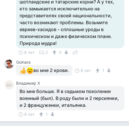
шотландские и татарские корни? А у тех,
кто замыкается исключительно на
представителях своей национальности,
часто возникают проблемы. Возьмите
евреев-хасидов - сплошные уроды в
психическом и даже физическом плане.
Природа мудра!
8 лет
2
0
Gulnara
во мне 2 крови.
8 лет
1
Владимир Х
ВХ
Во мне больше. Я в седьмом поколении
военный (был). В роду были и 2 персиянки,
и 2 француженки, итальянка.
8 лет
1