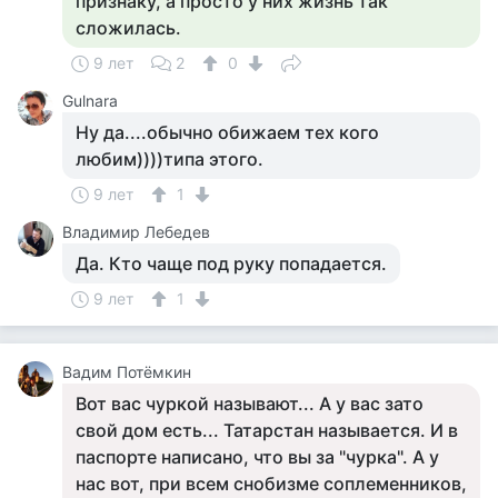
признаку, а просто у них жизнь так
сложилась.
9 лет
2
0
Gulnara
Ну да....обычно обижаем тех кого
любим))))типа этого.
9 лет
1
Владимир Лебедев
Да. Кто чаще под руку попадается.
9 лет
1
Вадим Потёмкин
Вот вас чуркой называют... А у вас зато
свой дом есть... Татарстан называется. И в
паспорте написано, что вы за "чурка". А у
нас вот, при всем снобизме соплеменников,