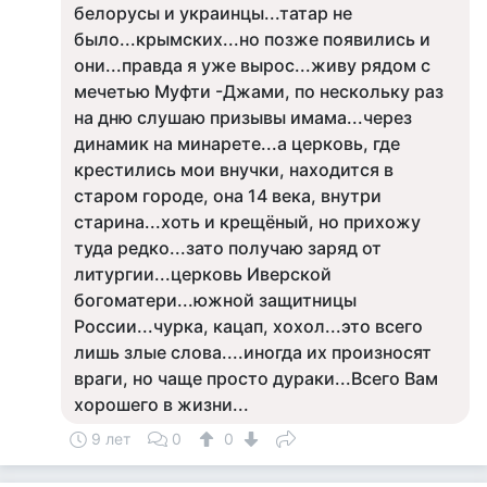
белорусы и украинцы...татар не
было...крымских...но позже появились и
они...правда я уже вырос...живу рядом с
мечетью Муфти -Джами, по нескольку раз
на дню слушаю призывы имама...через
динамик на минарете...а церковь, где
крестились мои внучки, находится в
старом городе, она 14 века, внутри
старина...хоть и крещёный, но прихожу
туда редко...зато получаю заряд от
литургии...церковь Иверской
богоматери...южной защитницы
России...чурка, кацап, хохол...это всего
лишь злые слова....иногда их произносят
враги, но чаще просто дураки...Всего Вам
хорошего в жизни...
9 лет
0
0