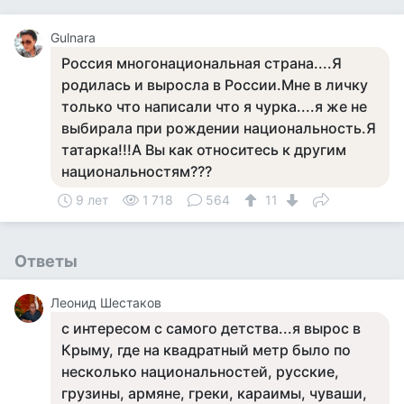
Gulnara
Россия многонациональная страна....Я
родилась и выросла в России.Мне в личку
только что написали что я чурка....я же не
выбирала при рождении национальность.Я
татарка!!!А Вы как относитесь к другим
национальностям???
9 лет
1 718
564
11
Ответы
Леонид Шестаков
с интересом с самого детства...я вырос в
Крыму, где на квадратный метр было по
несколько национальностей, русские,
грузины, армяне, греки, караимы, чуваши,