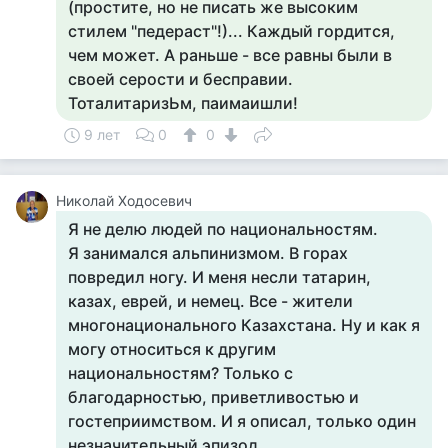
(простите, но не писать же высоким
стилем "педераст"!)... Каждый гордится,
чем может. А раньше - все равны были в
своей серости и бесправии.
ТоталитаризЬм, паимаишли!
9 лет
0
0
Николай Ходосевич
Я не делю людей по национальностям.
Я занимался альпинизмом. В горах
повредил ногу. И меня несли татарин,
казах, еврей, и немец. Все - жители
многонационального Казахстана. Ну и как я
могу относиться к другим
национальностям? Только с
благодарностью, приветливостью и
гостеприимством. И я описал, только один
незначительный эпизод.