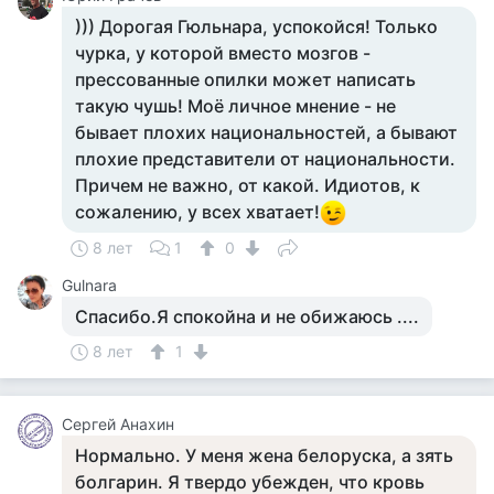
))) Дорогая Гюльнара, успокойся! Только
чурка, у которой вместо мозгов -
прессованные опилки может написать
такую чушь! Моё личное мнение - не
бывает плохих национальностей, а бывают
плохие представители от национальности.
Причем не важно, от какой. Идиотов, к
сожалению, у всех хватает!
8 лет
1
0
Gulnara
Спасибо.Я спокойна и не обижаюсь ....
8 лет
1
Сергей Анахин
Нормально. У меня жена белоруска, а зять
болгарин. Я твердо убежден, что кровь