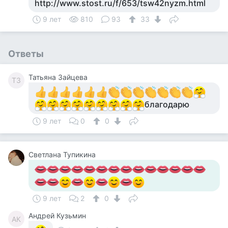
http://www.stost.ru/f/653/tsw42nyzm.html
9 лет
810
93
33
Ответы
Татьяна Зайцева
ТЗ
благодарю
9 лет
0
0
Светлана Тупикина
9 лет
2
0
Андрей Кузьмин
АК