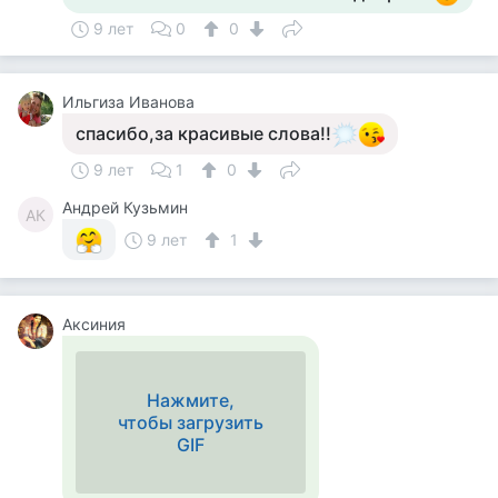
9 лет
0
0
Ильгиза Иванова
спасибо,за красивые слова!!
9 лет
1
0
Андрей Кузьмин
АК
9 лет
1
Аксиния
Нажмите,
чтобы загрузить
GIF