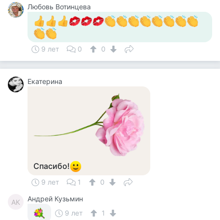
Любовь Вотинцева
9 лет
0
0
Екатерина
Спасибо!
9 лет
1
0
Андрей Кузьмин
АК
9 лет
1