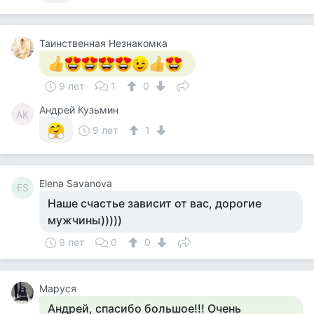
Таинственная Незнакомка
9 лет
1
0
Андрей Кузьмин
АК
9 лет
1
Elena Savanova
ES
Наше счастье зависит от вас, дорогие
мужчины)))))
9 лет
0
0
Маруся
Андрей, спасибо большое!!! Очень