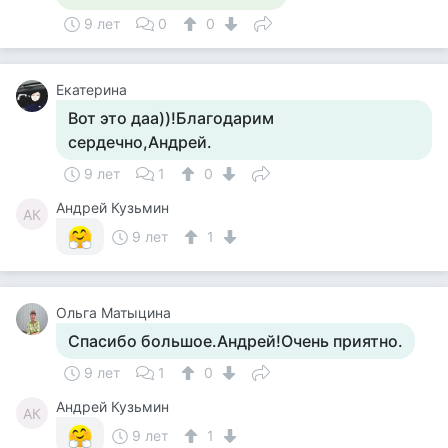
9 лет
0
0
Екатерина
Вот это даа))!Благодарим
сердечно,Андрей.
9 лет
1
0
Андрей Кузьмин
АК
9 лет
1
Ольга Матыцина
Спасибо большое.Андрей!Очень приятно.
9 лет
1
0
Андрей Кузьмин
АК
9 лет
1