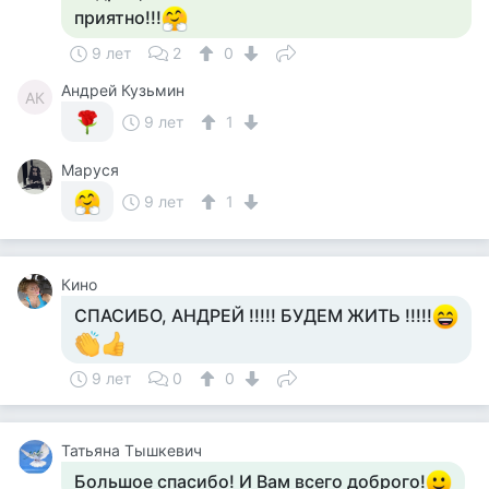
приятно!!!
9 лет
2
0
Андрей Кузьмин
АК
9 лет
1
Маруся
9 лет
1
Кино
СПАСИБО, АНДРЕЙ !!!!! БУДЕМ ЖИТЬ !!!!!
9 лет
0
0
Татьяна Тышкевич
Большое спасибо! И Вам всего доброго!