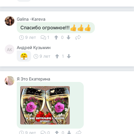
Galina -Kareva
Спасибо огромное!!!
9 лет
1
0
Андрей Кузьмин
АК
9 лет
1
Я Это Екатерина
9 лет
0
0