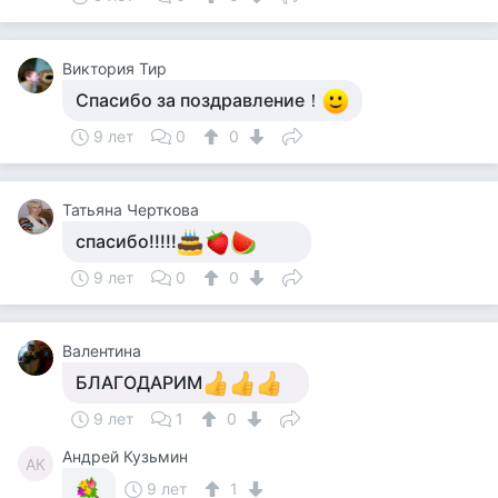
Виктория Тир
Спасибо за поздравление！
9 лет
0
0
Татьяна Черткова
спасибо!!!!!
9 лет
0
0
Валентина
БЛАГОДАРИМ
9 лет
1
0
Андрей Кузьмин
АК
9 лет
1