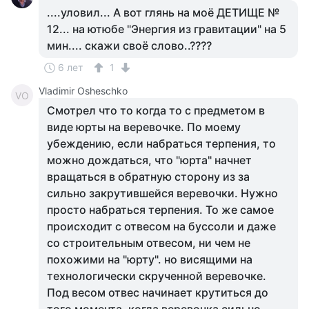
....уловил... А вот глянь на моё ДЕТИЩЕ №
12... на ютюбе "Энергия из гравитации" на 5
мин.... скажи своё слово..????
6 лет
1
Vladimir Osheschko
VO
Смотрел что то когда то с предметом в
виде юрты на веревочке. По моему
убеждению, если набраться терпения, то
можно дождаться, что "юрта" начнет
вращаться в обратную сторону из за
сильно закрутившейся веревочки. Нужно
просто набраться терпения. То же самое
происходит с отвесом на буссоли и даже
со строительным отвесом, ни чем не
похожими на "юрту". но висящими на
технологически скрученной веревочке.
Под весом отвес начинает крутиться до