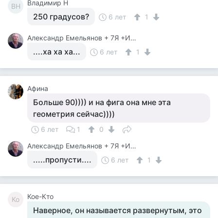
Владимир Н
ВН
250 градусов?
6 лет
1
Александр Емельянов + 7Я +Инструктор Туризма
....ха ха ха...
6 лет
1
Афина
Больше 90)))) и на фига она мне эта
геометрия сейчас))))
6 лет
1
0
Александр Емельянов + 7Я +Инструктор Туризма
.....пропусти....
6 лет
1
Кое-Кто
Ко
Наверное, он называется развернутым, это