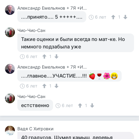
Александр Емельянов + 7Я +Инструктор Туризма
....принято.... 5 +++++....
6 лет
1
Чио-Чио-Сан
Такие оценки и были всегда по мат-ке. Но
немного подзабыла уже
6 лет
1
Александр Емельянов + 7Я +Инструктор Туризма
....главное....УЧАСТИЕ....!!!
6 лет
1
Чио-Чио-Сан
естственно
6 лет
1
Вадя С Хитровки
40 градусов. Шумел камыш, деревья