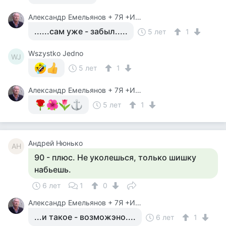
Александр Емельянов + 7Я +Инструктор Туризма
......сам уже - забыл.....
5 лет
1
Wszystko Jedno
WJ
5 лет
1
Александр Емельянов + 7Я +Инструктор Туризма
5 лет
1
Андрей Нюнько
АН
90 - плюс. Не уколешься, только шишку
набьешь.
6 лет
1
0
Александр Емельянов + 7Я +Инструктор Туризма
...и такое - возможэно....
6 лет
1