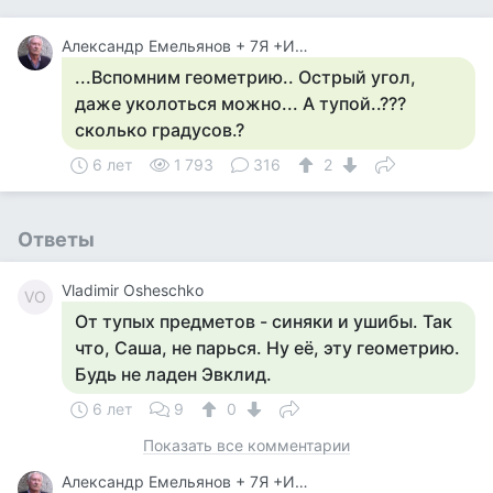
Александр Емельянов + 7Я +Инструктор Туризма
...Вспомним геометрию.. Острый угол,
даже уколоться можно... А тупой..???
сколько градусов.?
6 лет
1 793
316
2
Ответы
Vladimir Osheschko
VO
От тупых предметов - синяки и ушибы. Так
что, Саша, не парься. Ну её, эту геометрию.
Будь не ладен Эвклид.
6 лет
9
0
Показать все комментарии
Александр Емельянов + 7Я +Инструктор Туризма