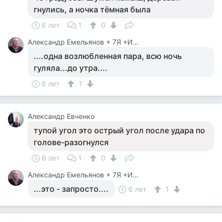
гнулись, а ночка тёмная была
6 лет
1
0
Александр Емельянов + 7Я +Инструктор Туризма
....одна возлюбленная пара, всю ночь
гуляла...до утра....
6 лет
1
Александр Евченко
тупой угол это острый угол после удара по
голове-разогнулся
6 лет
1
0
Александр Емельянов + 7Я +Инструктор Туризма
...это - запросто....
6 лет
1