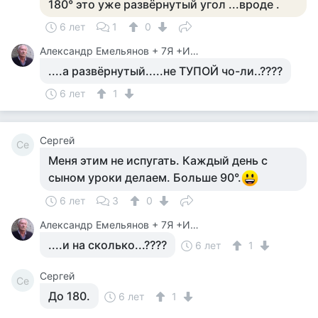
180° это уже развёрнутый угол ...вроде .
6 лет
1
0
Александр Емельянов + 7Я +Инструктор Туризма
....а развёрнутый.....не ТУПОЙ чо-ли..????
6 лет
1
Сергей
Се
Меня этим не испугать. Каждый день с
сыном уроки делаем. Больше 90°.
6 лет
3
0
Александр Емельянов + 7Я +Инструктор Туризма
....и на сколько...????
6 лет
1
Сергей
Се
До 180.
6 лет
1