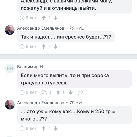
Александр, с вашими оценками могу,
пожалуй и в отличницы выйти.
6 лет
1
Александр Емельянов + 7Я +Инструктор Туризма
Так и надол.....интереснее будет...???
6 лет
1
Владимир Н
ВН
Если много выпить, то и при сорока
градусов отупеешь.
6 лет
3
0
Александр Емельянов + 7Я +Инструктор Туризма
....это уж = кому как....Кому и 250 гр =
много...???
6 лет
1