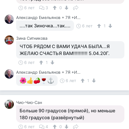
6 лет
3
0
Александр Емельянов + 7Я +Инструктор Туризма
....так Зиночка...так....
6 лет
1
Зина Ситникова
ЧТОБ РЯДОМ С ВАМИ УДАЧА БЫЛА...Я
ЖЕЛАЮ СЧАСТЬЯ ВАМ!!!!!!!!!! 5.04.20Г.
6 лет
1
Александр Емельянов + 7Я +Инструктор Туризма
6 лет
1
Чио-Чио-Сан
Больше 90 градусов (прямой), но меньше
180 градусов (развёрнутый)
6 лет
4
0