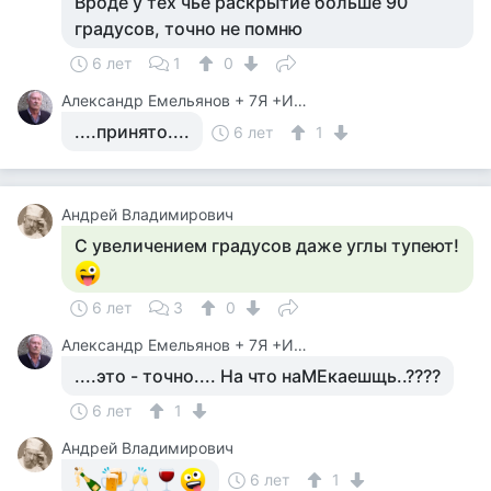
Вроде у тех чьё раскрытие больше 90
градусов, точно не помню
6 лет
1
0
Александр Емельянов + 7Я +Инструктор Туризма
....принято....
6 лет
1
Андрей Владимирович
С увеличением градусов даже углы тупеют!
6 лет
3
0
Александр Емельянов + 7Я +Инструктор Туризма
....это - точно.... На что наМЕкаешщь..????
6 лет
1
Андрей Владимирович
6 лет
1