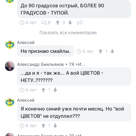
До 90 градусов острый, БОЛЕЕ 90
ГРАДУСОВ - ТУПОЙ.
6 лет
8
0
Показать все комментарии
Алексей
Не признаю смайлы.
6 лет
1
Александр Емельянов + 7Я +Инструктор Туризма
...да и я - так же... А вой ЦВЕТОВ -
НЕТУ..???????
6 лет
1
Алексей
Я конечно синий уже почти месяц. Но "вой
ЦВЕТОВ" не отдуплил???
6 лет
1
Александр Емельянов + 7Я +Инструктор Туризма