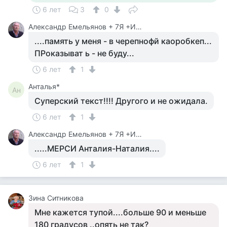
6 лет
3
0
Александр Емельянов + 7Я +Инструктор Туризма
....память у меня - в черепнофй каоробкеп...
ПРоказыват ь - не буду...
6 лет
1
Анталья*
Ан
Суперский текст!!!! Другого и не ожидала.
6 лет
1
Александр Емельянов + 7Я +Инструктор Туризма
.....МЕРСИ Анталия-Наталия....
6 лет
1
Зина Ситникова
Мне кажется тупой....больше 90 и меньше
180 градусов ..опять не так?