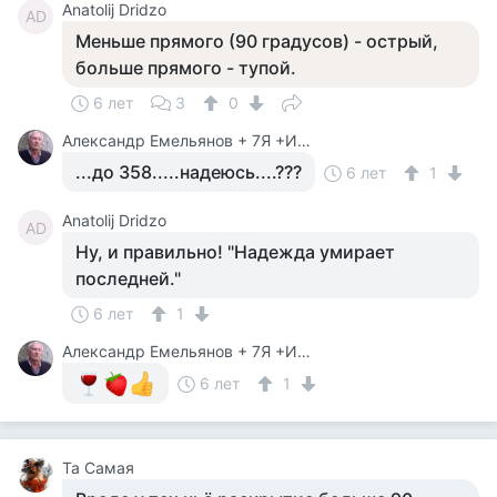
Anatolij Dridzo
AD
Меньше прямого (90 градусов) - острый,
больше прямого - тупой.
6 лет
3
0
Александр Емельянов + 7Я +Инструктор Туризма
...до 358.....надеюсь....???
6 лет
1
Anatolij Dridzo
AD
Ну, и правильно! "Надежда умирает
последней."
6 лет
1
Александр Емельянов + 7Я +Инструктор Туризма
6 лет
1
Та Самая