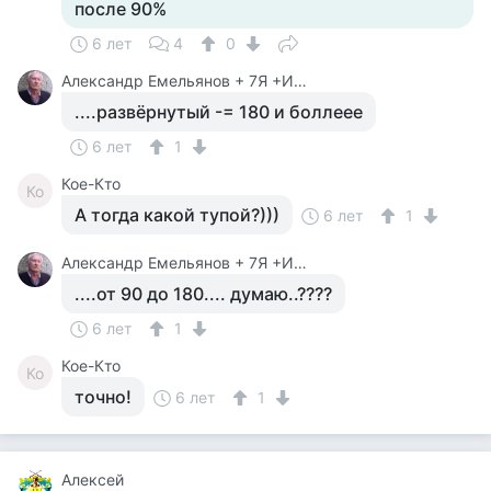
после 90%
6 лет
4
0
Александр Емельянов + 7Я +Инструктор Туризма
....развёрнутый -= 180 и боллеее
6 лет
1
Кое-Кто
Ко
А тогда какой тупой?)))
6 лет
1
Александр Емельянов + 7Я +Инструктор Туризма
....от 90 до 180.... думаю..????
6 лет
1
Кое-Кто
Ко
точно!
6 лет
1
Алексей