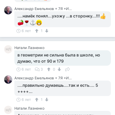
Александр Емельянов + 7Я +Инструктор Туризма
....намёк понял...ухожу ...в сторонку...!!!
6 лет
1
Натали Лазненко
НЛ
в геометрии не сильна была в школе, но
думаю, что от 90 и 179
6 лет
3
0
Александр Емельянов + 7Я +Инструктор Туризма
....правильно думаешь....так и есть.... 5
++++...
6 лет
1
Натали Лазненко
НЛ