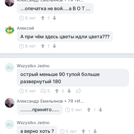
...опечатка не вой....а В О Т ...
6 лет
1
Алексей
А при чём здесь цветы идли цвета???
6 лет
1
Wszystko Jedno
WJ
острый меньше 90 тупой больше
развернутый 180
5 лет
5
0
Александр Емельянов + 7Я +Инструктор Туризма
........принято.....
5 лет
1
Wszystko Jedno
WJ
а верно хоть ?
5 лет
1