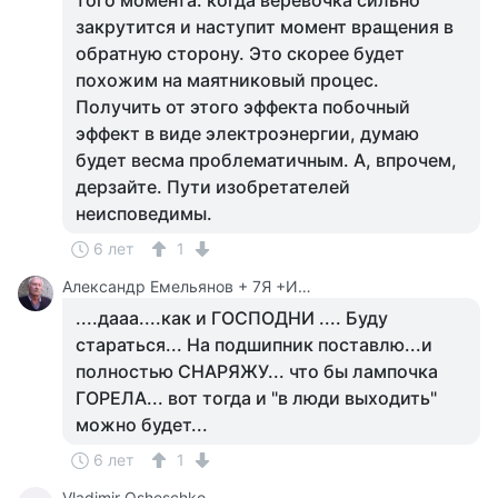
того момента. когда веревочка сильно
закрутится и наступит момент вращения в
обратную сторону. Это скорее будет
похожим на маятниковый процес.
Получить от этого эффекта побочный
эффект в виде электроэнергии, думаю
будет весма проблематичным. А, впрочем,
дерзайте. Пути изобретателей
неисповедимы.
6 лет
1
Александр Емельянов + 7Я +Инструктор Туризма
....дааа....как и ГОСПОДНИ .... Буду
стараться... На подшипник поставлю...и
полностью СНАРЯЖУ... что бы лампочка
ГОРЕЛА... вот тогда и "в люди выходить"
можно будет...
6 лет
1
Vladimir Osheschko