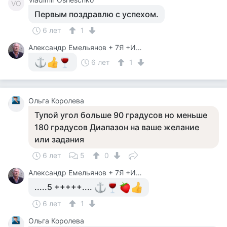
VO
Первым поздравлю с успехом.
6 лет
1
Александр Емельянов + 7Я +Инструктор Туризма
6 лет
1
Ольга Королева
Тупой угол больше 90 градусов но меньше
180 градусов Диапазон на ваше желание
или задания
6 лет
5
0
Александр Емельянов + 7Я +Инструктор Туризма
.....5 +++++....
6 лет
1
Ольга Королева