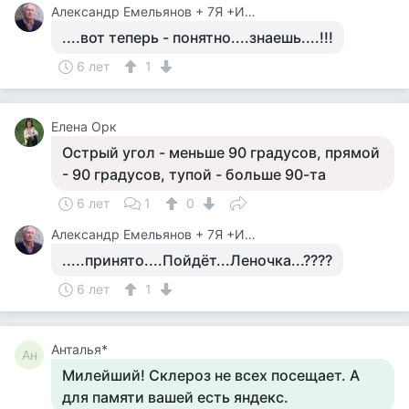
Александр Емельянов + 7Я +Инструктор Туризма
....вот теперь - понятно....знаешь....!!!
6 лет
1
Елена Орк
Острый угол - меньше 90 градусов, прямой
- 90 градусов, тупой - больше 90-та
6 лет
1
0
Александр Емельянов + 7Я +Инструктор Туризма
.....принято....Пойдёт...Леночка...????
6 лет
1
Анталья*
Ан
Милейший! Склероз не всех посещает. А
для памяти вашей есть яндекс.