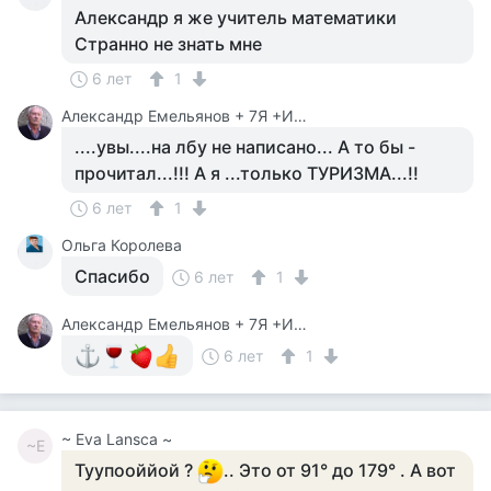
Александр я же учитель математики
Странно не знать мне
6 лет
1
Александр Емельянов + 7Я +Инструктор Туризма
....увы....на лбу не написано... А то бы -
прочитал...!!! А я ...только ТУРИЗМА...!!
6 лет
1
Ольга Королева
Спасибо
6 лет
1
Александр Емельянов + 7Я +Инструктор Туризма
6 лет
1
~ Eva Lansca ~
~E
Туупооййой ?
.. Это от 91° до 179° . А вот