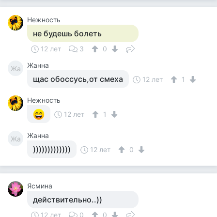
Нежность
не будешь болеть
12 лет
3
0
Жанна
Жа
щас обоссусь,от смеха
12 лет
1
Нежность
12 лет
1
Жанна
Жа
)))))))))))))
12 лет
0
Ясмина
действительно..))
12 лет
0
0