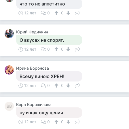
что то не аппетитно
12 лет
0
0
Юрий Федичкин
О вкусах не спорят.
12 лет
0
0
Ирина Воронова
Всему виною ХРЕН!
12 лет
0
0
Вера Ворошилова
ВВ
ну и как ощущения
12 лет
0
0