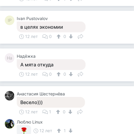
Ivan Pustovalov
IP
в целях экономии
12 лет
0
0
Надёжка
На
А мята откуда
12 лет
0
0
Анастасия Шестернёва
Весело)))
12 лет
1
0
Люблю Linux
12 лет
1