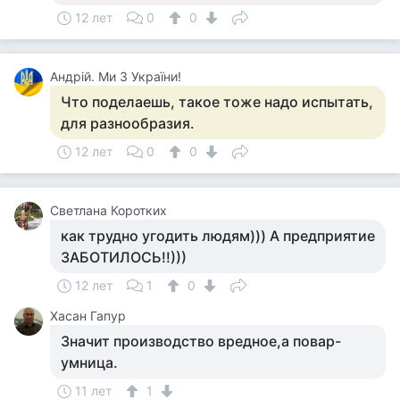
12 лет
0
0
Андрій. Ми З України!
Что поделаешь, такое тоже надо испытать,
для разнообразия.
12 лет
0
0
Светлана Коротких
как трудно угодить людям))) А предприятие
ЗАБОТИЛОСЬ!!)))
12 лет
1
0
Хасан Гапур
Значит производство вредное,а повар-
умница.
11 лет
1