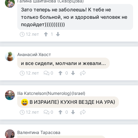
Галина Шайтанова (Скворцова)
Зато теперь не заболеешь! К тебе не
только больной, но и здоровый человек не
подойдет)))))))))))
12 лет
1
Ананасий Хвост
и все сидели, молчали и жевали...
12 лет
0
0
Ilia Katcnelson(Numerolog)(Israel)
В ИЗРАИЛЕ) КУХНЯ ВЕЗДЕ НА УРА)
12 лет
0
0
Валентина Тарасова