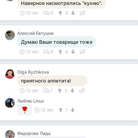
Наверное насмотрелись "кухню".
12 лет
0
0
Алексей Евтушок
Думаю Ваши товарищи тоже
12 лет
0
0
Olga Ryzhikova
приятного аппетита!
12 лет
1
0
Люблю Linux
12 лет
1
Федорова Лида