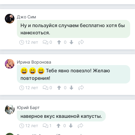
Джо Сим
Ну и пользуйся случаем бесплатно хотя бы
нанюхоться.
12 лет
0
0
Ирина Воронова
Тебе явно повезло! Желаю
повторения!
12 лет
0
0
Юрий Барт
наверное вкус квашеной капусты.
12 лет
1
0