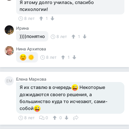
Я этому долго училась, спасибо
психологии!
8 лет
1
Ирина
))))понятно
8 лет
1
Нина Архипова
8 лет
1
Елена Маркова
ЕМ
Я их ставлю в очередь
Некоторые
дожидаются своего решения, а
большинство куда то исчезают, сами-
собой
8 лет
0
0