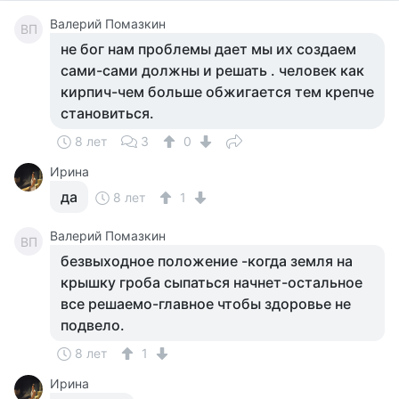
Валерий Помазкин
ВП
не бог нам проблемы дает мы их создаем
сами-сами должны и решать . человек как
кирпич-чем больше обжигается тем крепче
становиться.
8 лет
3
0
Ирина
да
8 лет
1
Валерий Помазкин
ВП
безвыходное положение -когда земля на
крышку гроба сыпаться начнет-остальное
все решаемо-главное чтобы здоровье не
подвело.
8 лет
1
Ирина