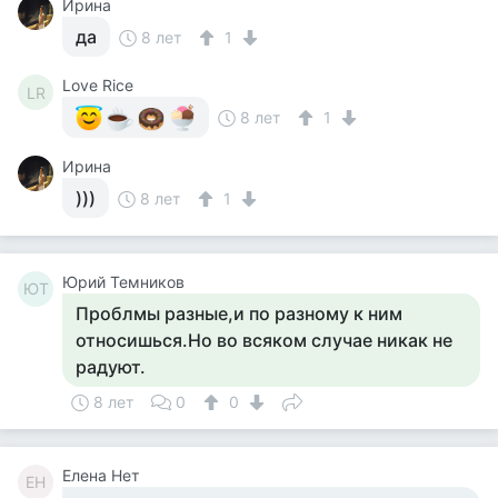
Ирина
да
8 лет
1
Love Rice
LR
8 лет
1
Ирина
)))
8 лет
1
Юрий Темников
ЮТ
Проблмы разные,и по разному к ним
относишься.Но во всяком случае никак не
радуют.
8 лет
0
0
Елена Нет
ЕН