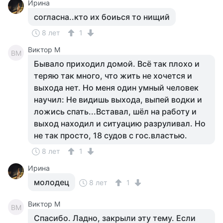
Ирина
согласна..кто их боиься то нищий
8 лет
1
Виктор М
ВМ
Бывало приходил домой. Всё так плохо и
теряю так много, что жить не хочется и
выхода нет. Но меня один умный человек
научил: Не видишь выхода, выпей водки и
ложись спать...Вставал, шёл на работу и
выход находил и ситуацию разруливал. Но
не так просто, 18 судов с гос.властью.
8 лет
1
Ирина
молодец
8 лет
1
Виктор М
ВМ
Спасибо. Ладно, закрыли эту тему. Если