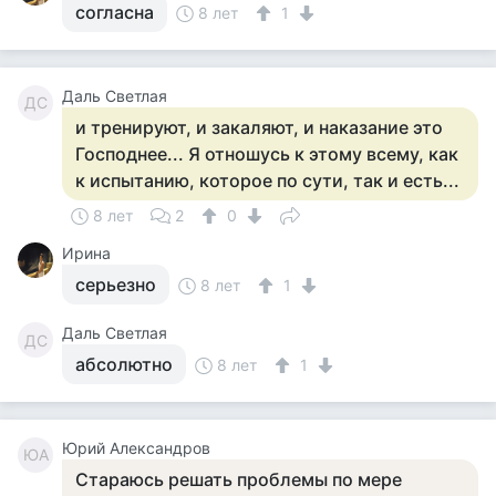
согласна
8 лет
1
Даль Светлая
ДС
и тренируют, и закаляют, и наказание это
Господнее... Я отношусь к этому всему, как
к испытанию, которое по сути, так и есть...
8 лет
2
0
Ирина
серьезно
8 лет
1
Даль Светлая
ДС
абсолютно
8 лет
1
Юрий Александров
ЮА
Стараюсь решать проблемы по мере