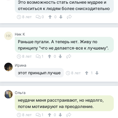
Это возможность стать сильнее мудрее и
относиться к людям более снисходительно
8 лет
0
0
Ник К
НК
Раньше пугали. А теперь нет. Живу по
принципу "что не делается-все к лучшему".
8 лет
1
0
Ирина
этот принцып лучше
8 лет
1
Ольга
неудачи меня расстраивают, но недолго,
потом мотивируют на преодоление.
8 лет
1
0