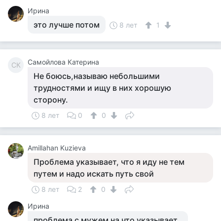
Ирина
это лучше потом
8 лет
1
Самойлова Катерина
СК
Не боюсь,называю небольшими
трудностями и ищу в них хорошую
сторону.
8 лет
0
0
Amillahan Kuzieva
Проблема указывает, что я иду не тем
путем и надо искать путь свой
8 лет
2
0
Ирина
проблема с мужем на что указывает..