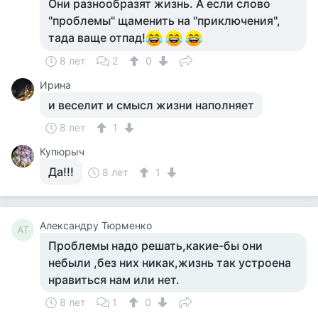
Они разнообразят жизнь. А если слово
"проблемы" щаменить на "приключения",
тада ваще отпад!
8 лет
2
0
Ирина
и веселит и смысл жизни наполняет
8 лет
1
Купюрыч
Да!!!
8 лет
1
Александру Тюрменко
АТ
Проблемы надо решать,какие-бы они
небыли ,без них никак,жизнь так устроена
нравиться нам или нет.
8 лет
1
0