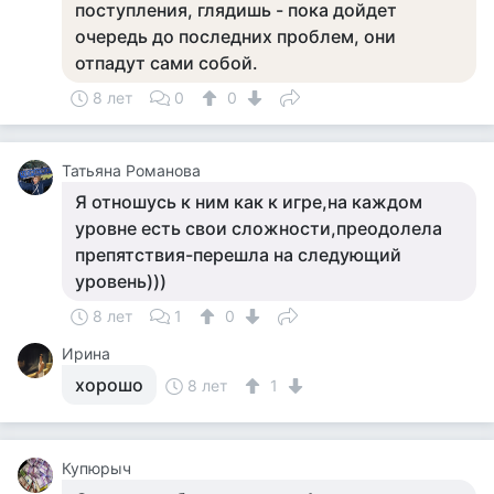
поступления, глядишь - пока дойдет
очередь до последних проблем, они
отпадут сами собой.
8 лет
0
0
Татьяна Романова
Я отношусь к ним как к игре,на каждом
уровне есть свои сложности,преодолела
препятствия-перешла на следующий
уровень)))
8 лет
1
0
Ирина
хорошо
8 лет
1
Купюрыч