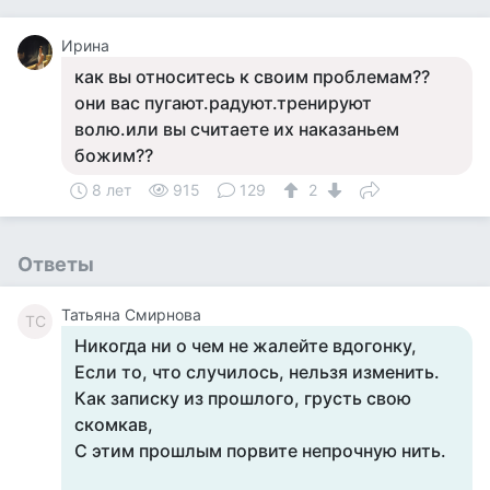
Ирина
как вы относитесь к своим проблемам??
они вас пугают.радуют.тренируют
волю.или вы считаете их наказаньем
божим??
8 лет
915
129
2
Ответы
Татьяна Смирнова
ТС
Никогда ни о чем не жалейте вдогонку,
Если то, что случилось, нельзя изменить.
Как записку из прошлого, грусть свою
скомкав,
С этим прошлым порвите непрочную нить.