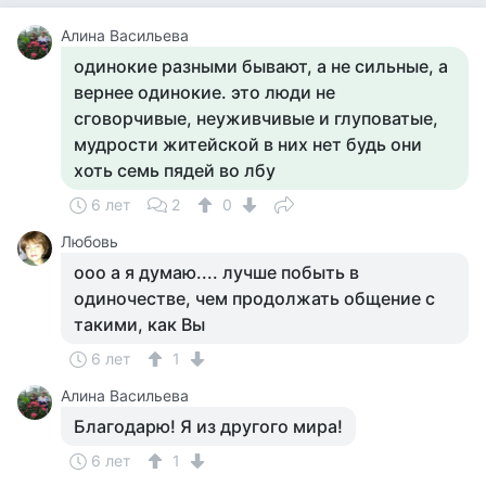
Алина Васильева
одинокие разными бывают, а не сильные, а
вернее одинокие. это люди не
сговорчивые, неуживчивые и глуповатые,
мудрости житейской в них нет будь они
хоть семь пядей во лбу
6 лет
2
0
Любовь
ооо а я думаю.... лучше побыть в
одиночестве, чем продолжать общение с
такими, как Вы
6 лет
1
Алина Васильева
Благодарю! Я из другого мира!
6 лет
1