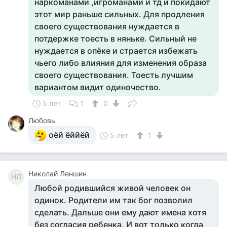
наркоманами ,игроманами и тд и покидают
этот мир раньше сильных. Для продления
своего существования нуждается в
потдержке тоесть в няньке. Сильный не
нуждается в опёке и страется избежать
чьего либо влияния для изменения образа
своего существования. Тоесть лучшим
вариантом видит одиночество.
5 лет
1
0
Любовь
оёй ёййёй
5 лет
1
Николай Леншин
НЛ
Любой родившийся живой человек он
одинок. Родители им так бог позволил
сделать. Дальше они ему дают имена хотя
без согласия ребенка. И вот только когда