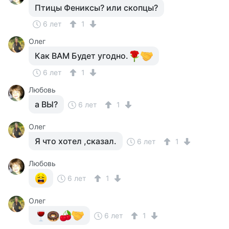
Птицы Фениксы? или скопцы?
6 лет
1
Олег
Как ВАМ Будет угодно.
6 лет
1
Любовь
а ВЫ?
6 лет
1
Олег
Я что хотел ,сказал.
6 лет
1
Любовь
6 лет
1
Олег
6 лет
1