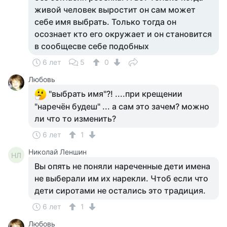
живой человек выростит он сам может
себе имя выбрать. Только тогда он
осознает кто его окружает и он становится
в сообщесве себе подобных
6 лет
5
0
Любовь
"выбрать имя"?! ....при крещении
"наречён будеш" ... а сам это зачем? можно
ли что то изменить?
6 лет
1
Николай Леншин
НЛ
Вы опять не поняли нареченные дети имена
не выберали им их нарекли. Чтоб если что
дети сиротами не остались это традиция.
6 лет
1
Любовь