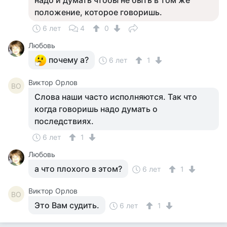
надо и думать чтобы не быть в том же
положение, которое говоришь.
6 лет
4
0
Любовь
почему а?
6 лет
1
Виктор Орлов
ВО
Слова наши часто исполняются. Так что
когда говоришь надо думать о
последствиях.
6 лет
1
Любовь
а что плохого в этом?
6 лет
1
Виктор Орлов
ВО
Это Вам судить.
6 лет
1