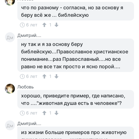
что по разному - согласна, но за основу я
беру всё же ... библейскую
6 лет
1
Дмитрий....
Дм
ну так и я за основу беру
библейскую...Православное христианское
понимание...раз Православный....но все
равно не все так просто и ясно порой....
6 лет
1
Любовь
хорошо, приведите пример, где написано,
что ...."животная душа есть в человеке"?
6 лет
1
Дмитрий....
Дм
из жизни больше примеров про животную