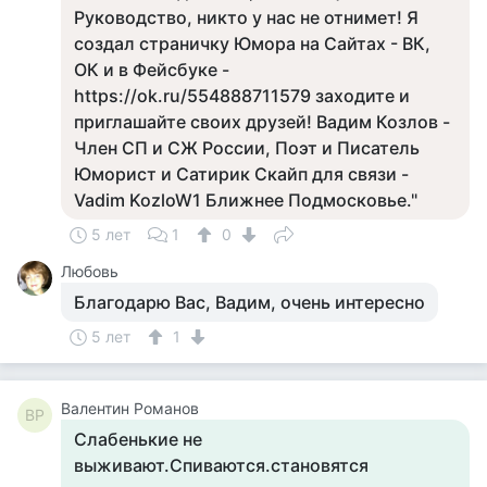
Руководство, никто у нас не отнимет! Я
создал страничку Юмора на Сайтах - ВК,
ОК и в Фейсбуке -
https://ok.ru/554888711579 заходите и
приглашайте своих друзей! Вадим Козлов -
Член СП и СЖ России, Поэт и Писатель
Юморист и Сатирик Скайп для связи -
Vadim KozloW1 Ближнее Подмосковье."
5 лет
1
0
Любовь
Благодарю Вас, Вадим, очень интересно
5 лет
1
Валентин Романов
ВР
Слабенькие не
выживают.Спиваются.становятся