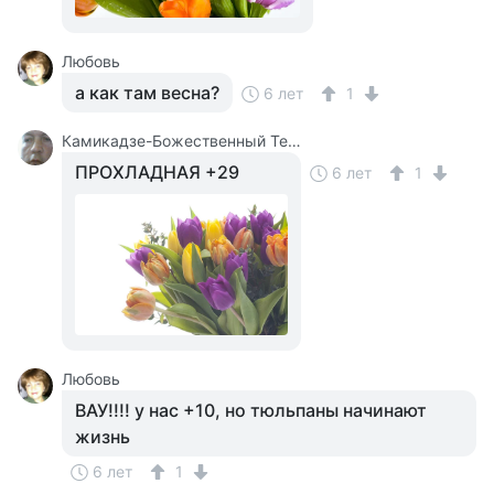
Любовь
а как там весна?
6 лет
1
Камикадзе-Божественный Теплый Ветерок
ПРОХЛАДНАЯ +29
6 лет
1
Любовь
ВАУ!!!! у нас +10, но тюльпаны начинают
жизнь
6 лет
1