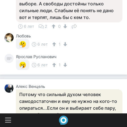
выборе. А свободы достойны только
сильные люди. Слабым её понять не дано
вот и терпят, лишь бы с кем то.
6 лет
2
0
Любовь
6 лет
1
Ярослав Русланович
ЯР
6 лет
1
Алекс Венцель
Потому что сильный духом человек
самодостаточен и ему не нужно на кого-то
опираться...Если он и выбирает себе пару,
то подобного себе...
6 лет
11
0