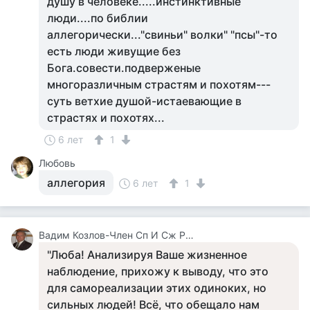
душу в человеке.....инстинктивные
люди....по библии
аллегорически..."свиньи" волки" "псы"-то
есть люди живущие без
Бога.совести.подверженые
многоразличным страстям и похотям---
суть ветхие душой-истаевающие в
страстях и похотях...
6 лет
1
Любовь
аллегория
6 лет
1
Вадим Козлов-Член Сп И Сж России.будут Вопросы -Звоните 8 926 571 18 95
"Люба! Анализируя Ваше жизненное
наблюдение, прихожу к выводу, что это
для самореализации этих одиноких, но
сильных людей! Всё, что обещало нам