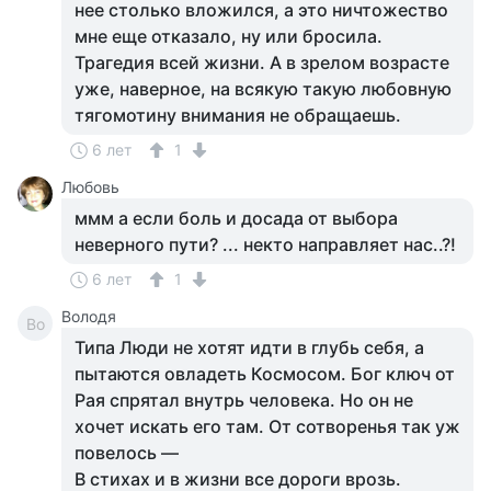
нее столько вложился, а это ничтожество
мне еще отказало, ну или бросила.
Трагедия всей жизни. А в зрелом возрасте
уже, наверное, на всякую такую любовную
тягомотину внимания не обращаешь.
6 лет
1
Любовь
ммм а если боль и досада от выбора
неверного пути? ... некто направляет нас..?!
6 лет
1
Володя
Во
Типа Люди не хотят идти в глубь себя, а
пытаются овладеть Космосом. Бог ключ от
Рая спрятал внутрь человека. Но он не
хочет искать его там. От сотворенья так уж
повелось —
В стихах и в жизни все дороги врозь.