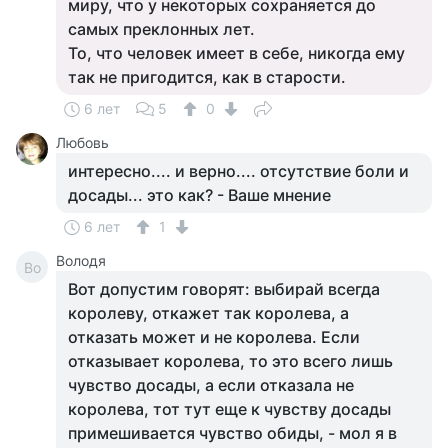
миру, что у некоторых сохраняется до
самых преклонных лет.
То, что человек имеет в себе, никогда ему
так не пригодится, как в старости.
6 лет
5
0
Любовь
интересно.... и верно.... отсутствие боли и
досады... это как? - Ваше мнение
6 лет
1
Володя
Во
Вот допустим говорят: выбирай всегда
королеву, откажет так королева, а
отказать может и не королева. Если
отказывает королева, то это всего лишь
чувство досады, а если отказала не
королева, тот тут еще к чувству досады
примешивается чувство обиды, - мол я в