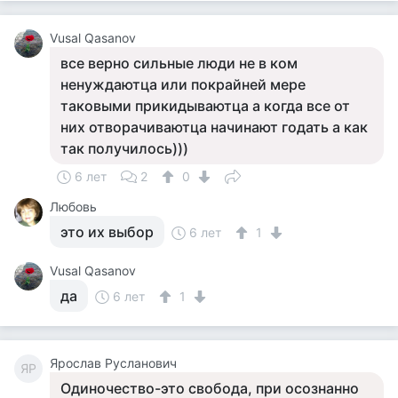
Vusal Qasanov
все верно сильные люди не в ком
ненуждаютца или покрайней мере
таковыми прикидываютца а когда все от
них отворачиваютца начинают годать а как
так получилось)))
6 лет
2
0
Любовь
это их выбор
6 лет
1
Vusal Qasanov
да
6 лет
1
Ярослав Русланович
ЯР
Одиночество-это свобода, при осознанно