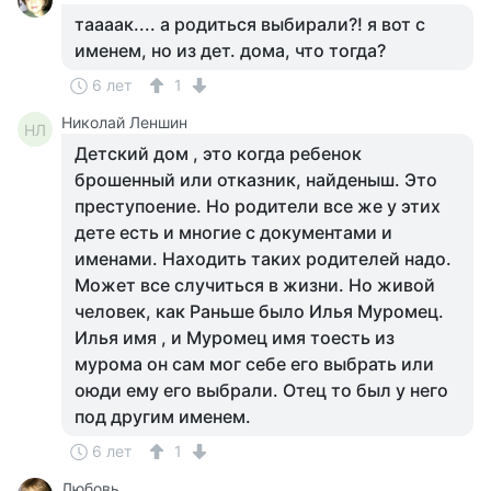
таааак.... а родиться выбирали?! я вот с
именем, но из дет. дома, что тогда?
6 лет
1
Николай Леншин
НЛ
Детский дом , это когда ребенок
брошенный или отказник, найденыш. Это
преступоение. Но родители все же у этих
дете есть и многие с документами и
именами. Находить таких родителей надо.
Может все случиться в жизни. Но живой
человек, как Раньше было Илья Муромец.
Илья имя , и Муромец имя тоесть из
мурома он сам мог себе его выбрать или
оюди ему его выбрали. Отец то был у него
под другим именем.
6 лет
1
Любовь