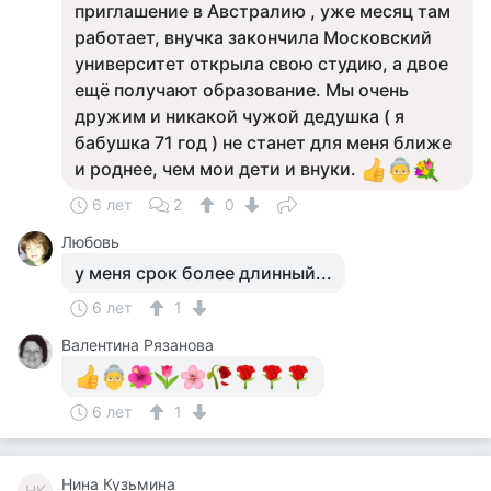
приглашение в Австралию , уже месяц там
работает, внучка закончила Московский
университет открыла свою студию, а двое
ещё получают образование. Мы очень
дружим и никакой чужой дедушка ( я
бабушка 71 год ) не станет для меня ближе
и роднее, чем мои дети и внуки.
6 лет
2
0
Любовь
у меня срок более длинный...
6 лет
1
Валентина Рязанова
6 лет
1
Нина Кузьмина
НК