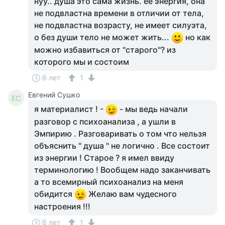
нуу.. душа это сама жизнь. её энергия, она
не подвластна времени в отличии от тела,
не подвластна возрасту, не имеет силуэта,
о без души тело не может жить...
но как
можно избавиться от "старого"? из
которого мы и состоим
6 лет
1
Евгений Сушко
ЕС
я материалист ! -
- мы ведь начали
разговор с психоанализа , а ушли в
Эмпирию . Разговаривать о том что нельзя
объяснить " душа " не логично . Все состоит
из энергии ! Старое ? я имел ввиду
терминологию ! Вообщем надо заканчивать
а то всемирный психоанализ на меня
обидится
Желаю вам чудесного
настроения !!!
6 лет
1