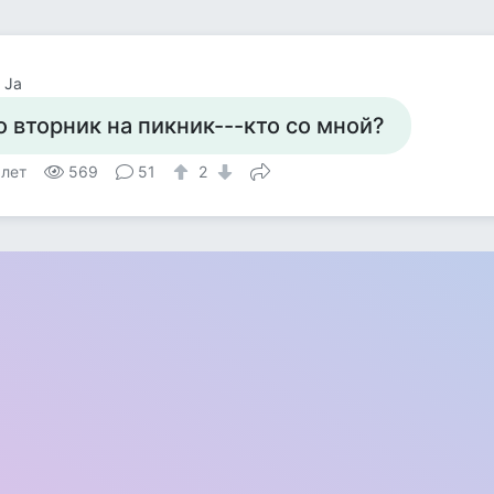
 Ja
о вторник на пикник---кто со мной?
 лет
569
51
2