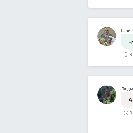
Галин
н
9
Людм
А
9