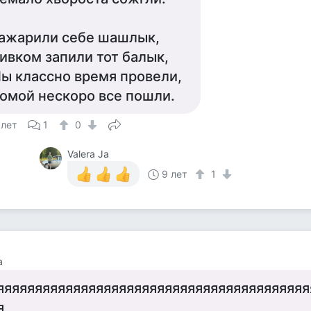
ажарили себе шашлык,
ивком запили тот балык,
ы классно время провели,
омой нескоро все пошли.
 лет
1
0
Valera Ja
9 лет
1
а
яяяяяяяяяяяяяяяяяяяяяяяяяяяяяяяяяяяяяяяяя
я