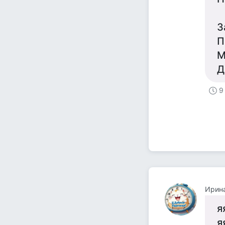
З
П
М
Д
9
Ирин
я
я