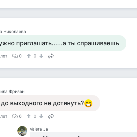
а Николаева
ужно приглашать......а ты спрашиваешь
 лет
0
0
ила Фризен
 до выходного не дотянуть?
 лет
6
0
Valera Ja