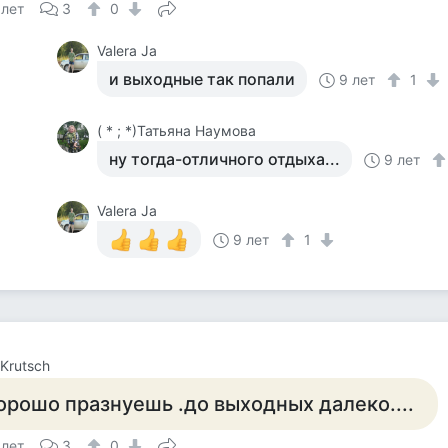
 лет
3
0
Valera Ja
и выходные так попали
9 лет
1
( * ; *)Татьяна Наумова
ну тогда-отличного отдыха...
9 лет
Valera Ja
9 лет
1
 Krutsch
орошо празнуешь .до выходных далеко....
 лет
3
0