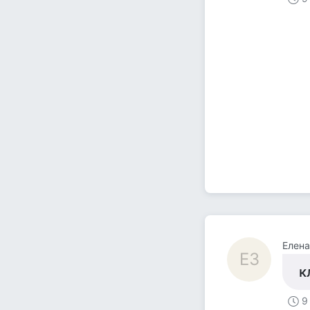
Елена
ЕЗ
к
9