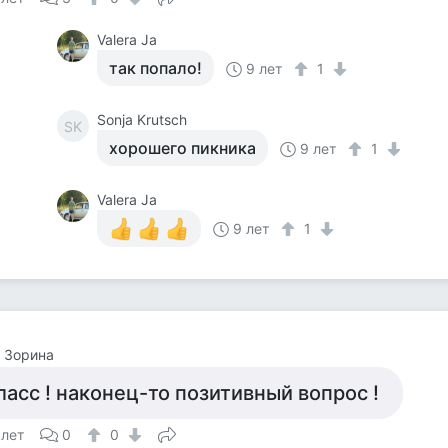
Valera Ja
так попало!
9 лет
1
Sonja Krutsch
SK
хорошего пикника
9 лет
1
Valera Ja
9 лет
1
 Зорина
ласс ! наконец-то позитивный вопрос !
 лет
0
0