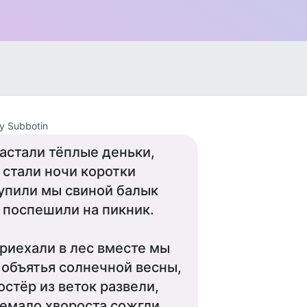
y Subbotin
астали тёплые деньки,
 стали ночи коротки
упили мы свиной балык
 поспешили на пикник.
риехали в лес вместе мы
 объятья солнечной весны,
остёр из веток развели,
емало хвороста сожгли.