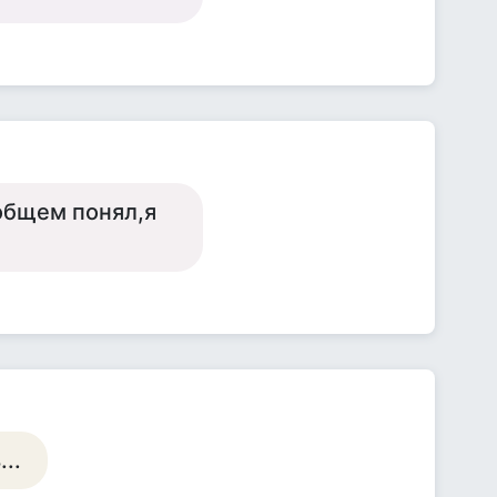
ообщем понял,я
..