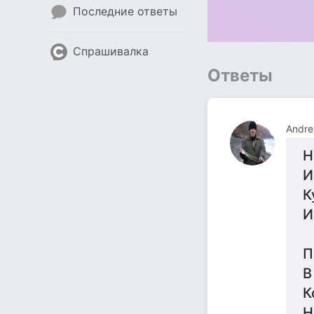
Последние ответы
Спрашивалка
Ответы
Andre
Н
И
К
И
П
В
К
Н