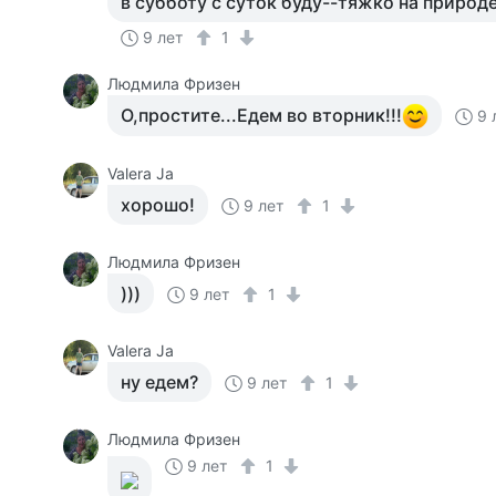
в субботу с суток буду--тяжко на природ
9 лет
1
Людмила Фризен
О,простите...Едем во вторник!!!
9 
Valera Ja
хорошо!
9 лет
1
Людмила Фризен
)))
9 лет
1
Valera Ja
ну едем?
9 лет
1
Людмила Фризен
9 лет
1