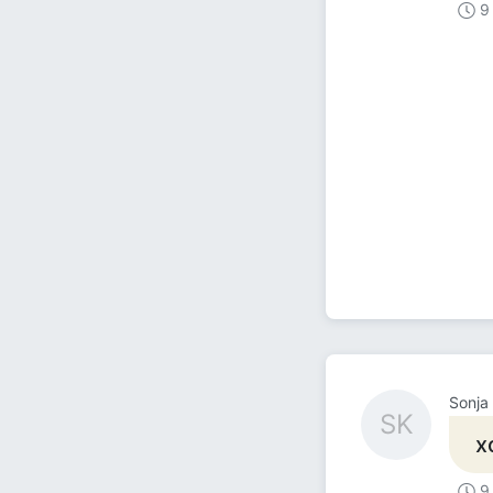
9
Sonja
SK
х
9