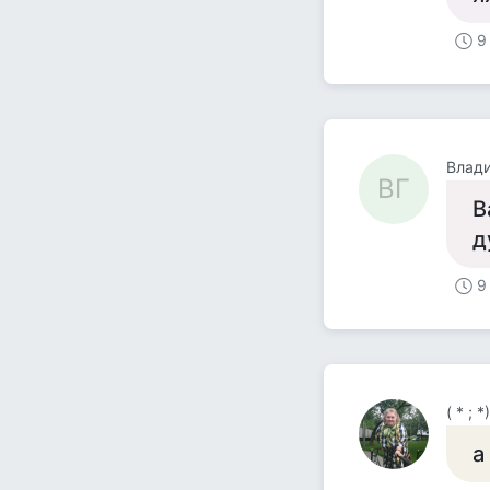
9
Влад
ВГ
В
д
9
( * ;
а