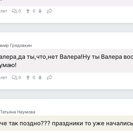
 лет
0
0
имир Грядовкин
алера,да ты,что,нет Валера!Ну ты Валера в
умаю!
 лет
0
0
 *)Татьяна Наумова
 че так поздно??? праздники то уже начались.