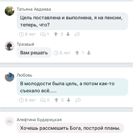
Татьяна Авдеева
Цель поставлена и выполнена, я на пенсии,
теперь, что?
8 лет
1
0
Трезвый
Вам решать
8 лет
1
Любовь
В молодости была цель, а потом как-то
съехало всё.....
8 лет
0
0
Алефтина Бударецкая
АБ
Хочешь рассмешить Бога, построй планы.