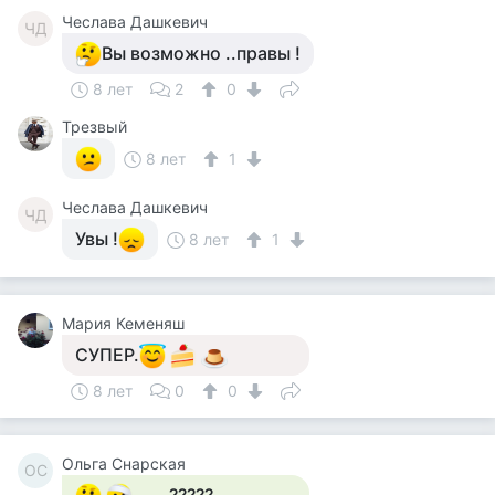
Чеслава Дашкевич
ЧД
Вы возможно ..правы !
8 лет
2
0
Трезвый
8 лет
1
Чеслава Дашкевич
ЧД
Увы !
8 лет
1
Мария Кеменяш
СУПЕР.
8 лет
0
0
Ольга Снарская
ОС