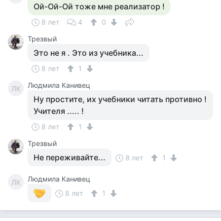
Ой-Ой-Ой тоже мне реализатор !
8 лет
4
0
Трезвый
Это не я . Это из учебника...
8 лет
1
Людмила Канивец
ЛК
Ну простите, их учебники читать противно !
Учителя ..... !
8 лет
1
Трезвый
Не переживайте...
8 лет
1
Людмила Канивец
ЛК
8 лет
1