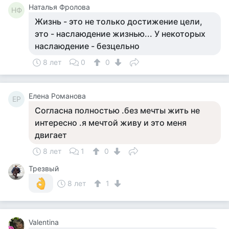
Наталья Фролова
НФ
Жизнь - это не только достижение цели,
это - наслаюдение жизнью... У некоторых
наслаюдение - безцельно
8 лет
0
0
Елена Романова
ЕР
Согласна полностью .без мечты жить не
интересно .я мечтой живу и это меня
двигает
8 лет
1
0
Трезвый
8 лет
1
Valentina