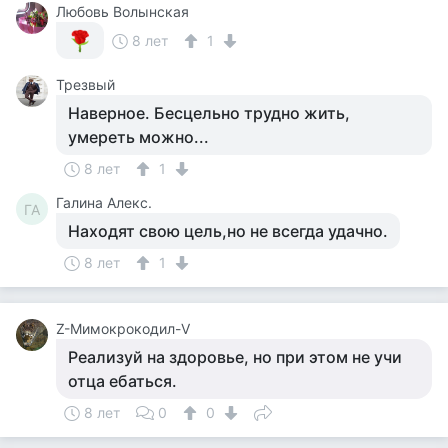
Любовь Волынская
8 лет
1
Трезвый
Наверное. Бесцельно трудно жить,
умереть можно...
8 лет
1
Галина Алекс.
ГА
Находят свою цель,но не всегда удачно.
8 лет
1
Z-Мимокрокодил-V
Реализуй на здоровье, но при этом не учи
отца ебаться.
8 лет
0
0