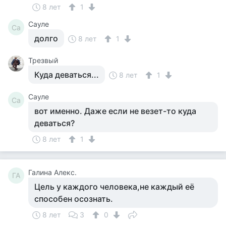
8 лет
1
Сауле
Са
долго
8 лет
1
Трезвый
Куда деваться...
8 лет
1
Сауле
Са
вот именно. Даже если не везет-то куда
деваться?
8 лет
1
Галина Алекс.
ГА
Цель у каждого человека,не каждый её
способен осознать.
8 лет
3
0