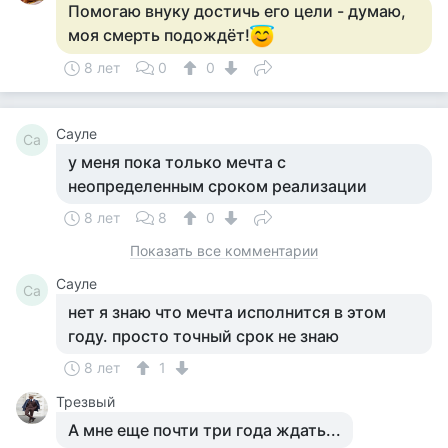
Помогаю внуку достичь его цели - думаю,
моя смерть подождёт!
8 лет
0
0
Сауле
Са
у меня пока только мечта с
неопределенным сроком реализации
8 лет
8
0
Показать все комментарии
Сауле
Са
нет я знаю что мечта исполнится в этом
году. просто точный срок не знаю
8 лет
1
Трезвый
А мне еще почти три года ждать...