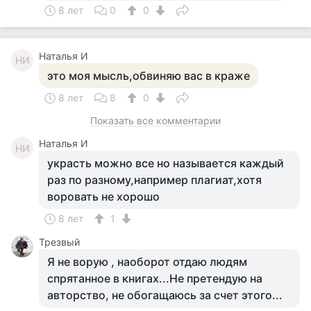
8 лет
0
0
Наталья И
НИ
это моя мысль,обвиняю вас в краже
8 лет
8
0
Показать все комментарии
Наталья И
НИ
украсть можно все но называется каждый
раз по разному,например плагиат,хотя
воровать не хорошо
8 лет
1
Трезвый
Я не ворую , наоборот отдаю людям
спрятанное в книгах...Не претендую на
авторство, не обогащаюсь за счет этого...