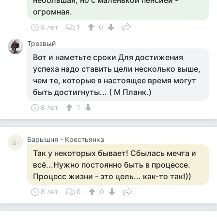
небольшая, но с маленькой пенсией -
огромная.
8 лет
1
0
Трезвый
Вот и наметьте сроки Для достижения
успеха надо ставить цели несколько выше,
чем те, которые в настоящее время могут
быть достигнуты... ( М Планк.)
8 лет
1
Барышня - Крестьянка
Б-
Так у некоторых бывает! Сбылась мечта и
всё...Нужно постоянно быть в процессе.
Процесс жизни - это цель... как-то так!))
8 лет
0
0