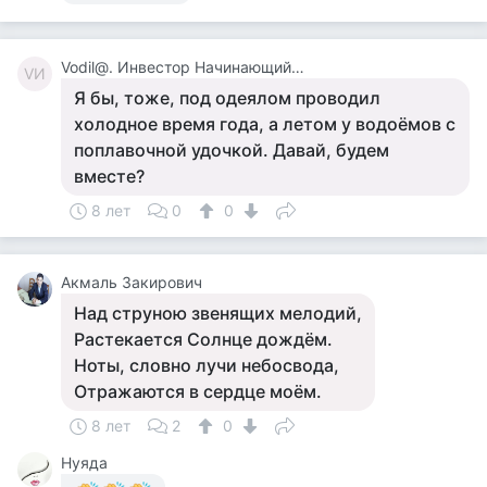
Vodil@. Инвестор Начинающий. Сырожа.
VИ
Я бы, тоже, под одеялом проводил
холодное время года, а летом у водоёмов с
поплавочной удочкой. Давай, будем
вместе?
8 лет
0
0
Акмаль Закирович
Над струною звенящих мелодий,
Растекается Солнце дождём.
Ноты, словно лучи небосвода,
Отражаются в сердце моём.
8 лет
2
0
Нуяда