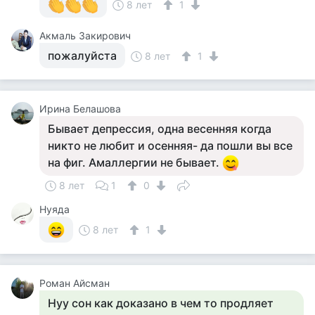
8 лет
1
Акмаль Закирович
пожалуйста
8 лет
1
Ирина Белашова
Бывает депрессия, одна весенняя когда
никто не любит и осенняя- да пошли вы все
на фиг. Амаллергии не бывает.
8 лет
1
0
Нуяда
8 лет
1
Роман Айсман
Нуу сон как доказано в чем то продляет