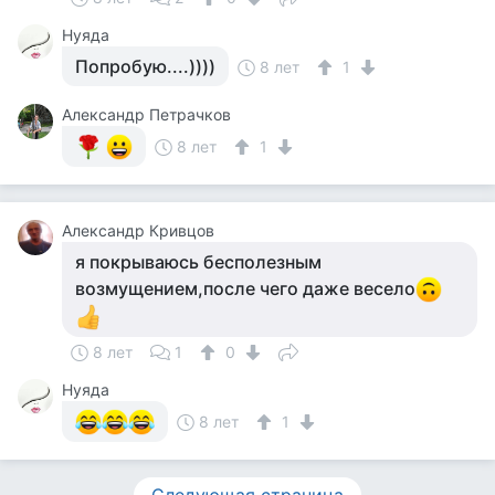
Нуяда
Попробую....))))
8 лет
1
Александр Петрачков
8 лет
1
Александр Кривцов
я покрываюсь бесполезным
возмущением,после чего даже весело
8 лет
1
0
Нуяда
8 лет
1