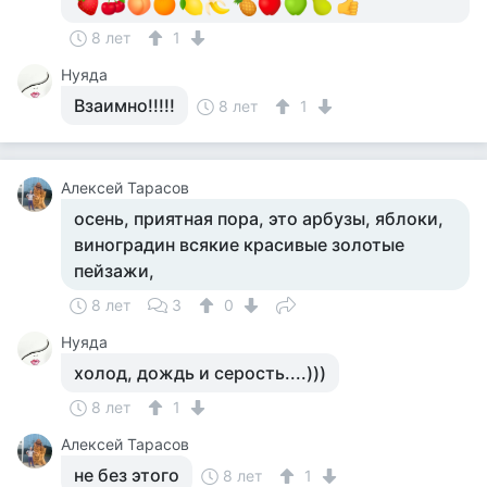
8 лет
1
Нуяда
Взаимно!!!!!
8 лет
1
Алексей Тарасов
осень, приятная пора, это арбузы, яблоки,
виноградин всякие красивые золотые
пейзажи,
8 лет
3
0
Нуяда
холод, дождь и серость....)))
8 лет
1
Алексей Тарасов
не без этого
8 лет
1