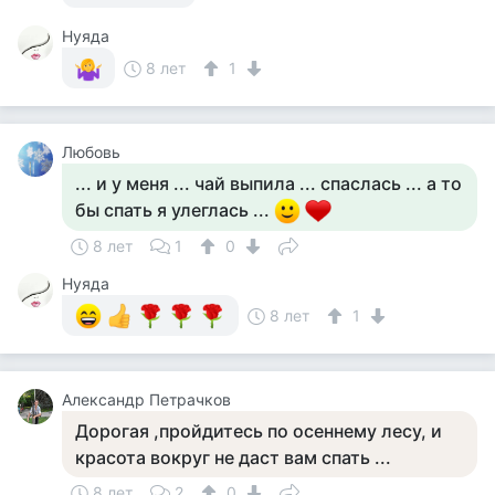
Нуяда
8 лет
1
Любовь
... и у меня ... чай выпила ... спаслась ... а то
бы спать я улеглась ...
8 лет
1
0
Нуяда
8 лет
1
Александр Петрачков
Дорогая ,пройдитесь по осеннему лесу, и
красота вокруг не даст вам спать ...
8 лет
2
0