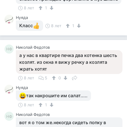
8 лет
1
Нуяда
Класс
8 лет
1
Николай Федотов
НФ
а у нас в квартире печка два котенка шесть
козлят. из окна я вижу речку а козлята
жрать хотят
8 лет
5
0
Нуяда
так накрошите им салат.....
8 лет
1
Николай Федотов
НФ
вот я о том же.некогда сидеть попку в