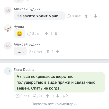
Алексей Будник
АБ
На закате ходит мачо...
8 лет
1
Нуяда
8 лет
1
Алексей Будник
АБ
......
8 лет
1
Elena Dudina
ED
А я вся покрываюсь шерстью,
полушерстью в виде пряжи и связанных
вещей. Спать не когда.
8 лет
21
0
Показать все комментарии