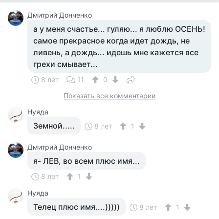
Дмитрий Донченко
а у меня счастье... гуляю... я люблю ОСЕНЬ!
самое прекрасное когда идет дождь, не
ливень, а дождь... идешь мне кажется все
грехи смывает...
8 лет
11
0
Показать все комментарии
Нуяда
Земной.....
8 лет
1
Дмитрий Донченко
я- ЛЕВ, во всем плюс имя...
8 лет
1
Нуяда
Телец плюс имя....)))))
8 лет
1