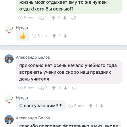
жизнь мозг отдыхает ему то же нужен
отдых!хотя бы осенью!?
8 лет
1
0
Нуяда
8 лет
1
Александр Белов
прикольно нет осень начало учебного года
встречать учеников скоро наш праздник
день учителя
8 лет
3
0
Нуяда
С наступающим!!!!!
8 лет
1
Александр Белов
спасибо преподаю фортепьяно в муз школе