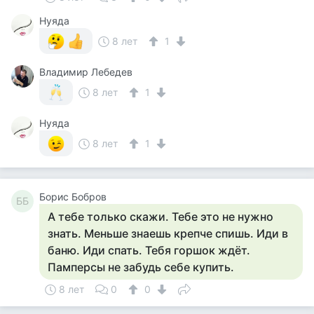
Нуяда
8 лет
1
Владимир Лебедев
8 лет
1
Нуяда
8 лет
1
Борис Бобров
ББ
А тебе только скажи. Тебе это не нужно
знать. Меньше знаешь крепче спишь. Иди в
баню. Иди спать. Тебя горшок ждёт.
Памперсы не забудь себе купить.
8 лет
0
0