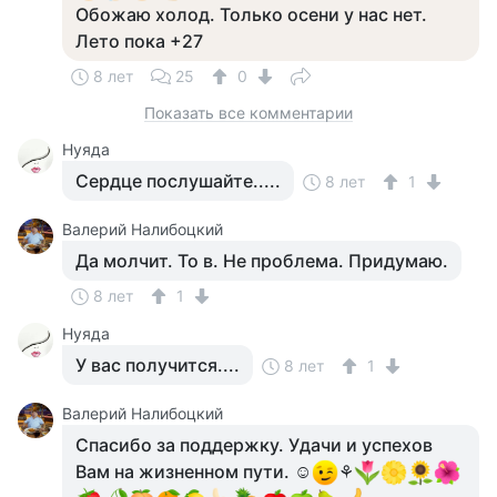
Обожаю холод. Только осени у нас нет.
Лето пока +27
8 лет
25
0
Показать все комментарии
Нуяда
Сердце послушайте.....
8 лет
1
Валерий Налибоцкий
Да молчит. То в. Не проблема. Придумаю.
8 лет
1
Нуяда
У вас получится....
8 лет
1
Валерий Налибоцкий
Спасибо за поддержку. Удачи и успехов
Вам на жизненном пути. ☺
⚘