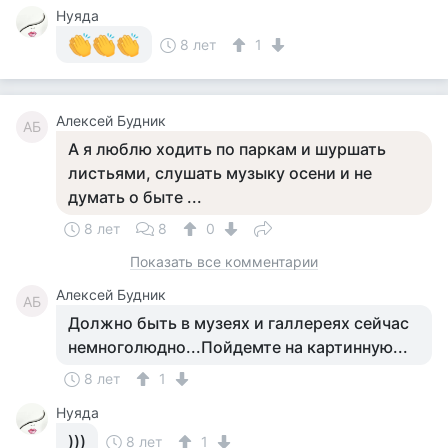
Нуяда
8 лет
1
Алексей Будник
АБ
А я люблю ходить по паркам и шуршать
листьями, слушать музыку осени и не
думать о быте ...
8 лет
8
0
Показать все комментарии
Алексей Будник
АБ
Должно быть в музеях и галлереях сейчас
немноголюдно...Пойдемте на картинную...
8 лет
1
Нуяда
)))
8 лет
1