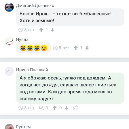
Дмитрий Донченко
Боюсь Ирок... - тетка- вы безбашенные!
Хоть и земные!
8 лет
1
Нуяда
8 лет
1
Ирина Положай
ИП
А я обожаю осень,гуляю под дождем. А
когда нет дождя, слушаю шелест листьев
под ногами. Каждое время года меня по
своему радует
8 лет
0
0
Рустем