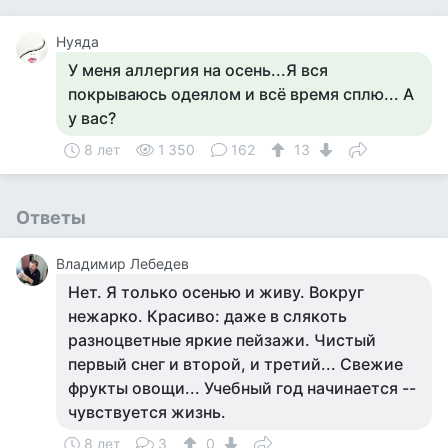
Нуяда
У меня аллергия на осень...Я вся
покрываюсь одеялом и всё время сплю... А
у вас?
8 лет
1 350
162
13
Ответы
Владимир Лебедев
Нет. Я только осенью и живу. Вокруг
нежарко. Красиво: даже в слякоть
разноцветные яркие пейзажи. Чистый
первый снег и второй, и третий... Свежие
фрукты овощи... Учебный год начинается --
чувствуется жизнь.
8 лет
3
0