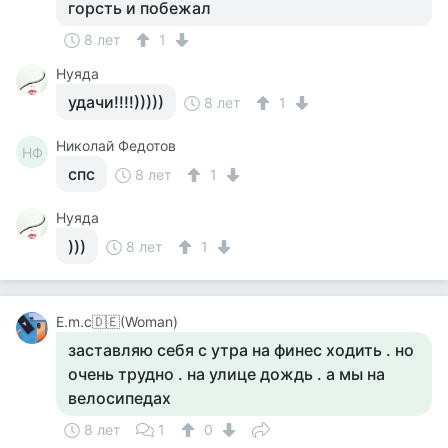
горсть и побежал
8 лет
1
Нуяда
удачи!!!!)))))
8 лет
1
Николай Федотов
НФ
спс
8 лет
1
Нуяда
)))
8 лет
1
Е.m.c🇩🇪(Woman)
заставляю себя с утра на финес ходить . но
очень трудно . на улице дождь . а мы на
велосипедах
8 лет
1
0