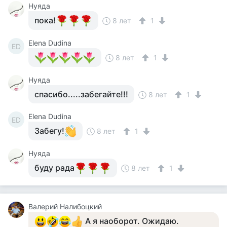
Нуяда
пока!
8 лет
1
Elena Dudina
ED
8 лет
1
Нуяда
спасибо.....забегайте!!!
8 лет
1
Elena Dudina
ED
Забегу!
8 лет
1
Нуяда
буду рада
8 лет
1
Валерий Налибоцкий
А я наоборот. Ожидаю.