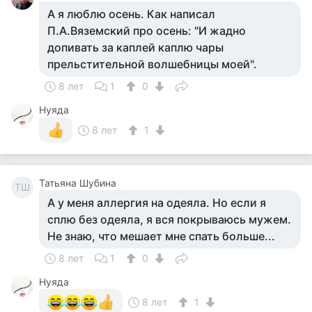
А я люблю осень. Как написал
П.А.Вяземский про осень: "И жадно
допивать за каплей каплю чары
прельстительной волшебницы моей".
8 лет
1
0
Нуяда
8 лет
1
Татьяна Шубина
ТШ
А у меня аллергия на одеяла. Но если я
сплю без одеяла, я вся покрываюсь мужем.
Не знаю, что мешает мне спать больше...
8 лет
1
0
Нуяда
8 лет
1