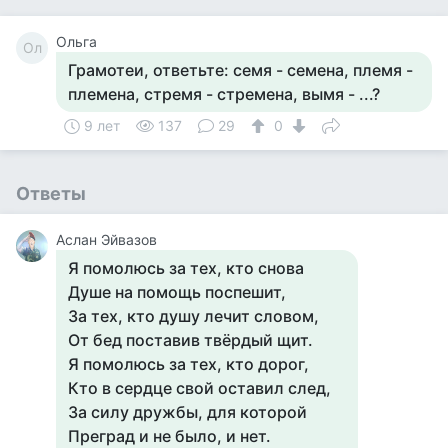
Ольга
Ол
Грамотеи, ответьте: семя - семена, племя -
племена, стремя - стремена, вымя - ...?
9 лет
137
29
0
Ответы
Аслан Эйвазов
Я помолюсь за тех, кто снова
Душе на помощь поспешит,
За тех, кто душу лечит словом,
От бед поставив твёрдый щит.
Я помолюсь за тех, кто дорог,
Кто в сердце свой оставил след,
За силу дружбы, для которой
Преград и не было, и нет.