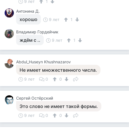
9 лет
1
Антонина Д.
хорошо
9 лет
1
Владимир Гордейчик
ждём с ..
9 лет
1
Abdul_Huseyn Khushnazarov
Не имеет множественного числа.
9 лет
0
0
Сергей Остёрский
Это слово не имеет такой формы.
9 лет
0
0