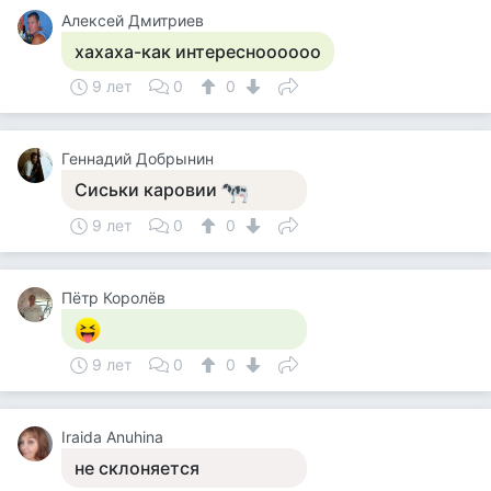
Алексей Дмитриев
хахаха-как интересноооооо
9 лет
0
0
Геннадий Добрынин
Сиськи каровии
9 лет
0
0
Пётр Королёв
9 лет
0
0
Iraida Anuhina
не склоняется