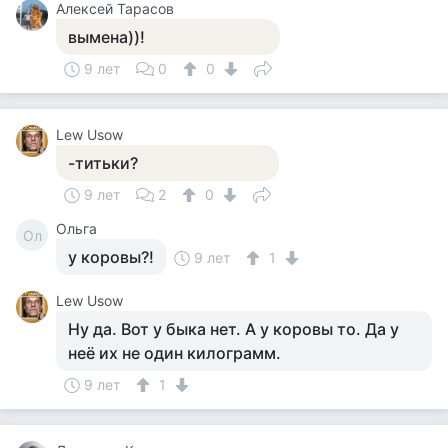
Алексей Тарасов
вымена))!
9 лет
0
0
Lew Usow
-титьки?
9 лет
2
0
Ольга
Ол
у коровы?!
9 лет
1
Lew Usow
Ну да. Вот у быка нет. А у коровы то. Да у
неё их не один килограмм.
9 лет
1