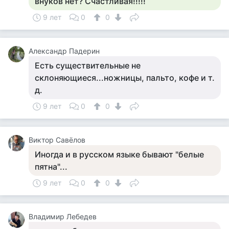
внуков нет? Счастливая!!!!!
9 лет
0
0
Александр Падерин
Есть существительные не
склоняющиеся...ножницы, пальто, кофе и т.
д.
9 лет
0
0
Виктор Савёлов
Иногда и в русском языке бывают "белые
пятна"...
9 лет
0
0
Владимир Лебедев