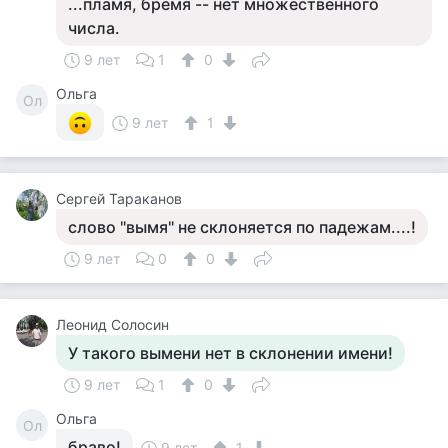
...пламя, бремя -- нет множественного
числа.
9 лет
1
0
Ольга
Ол
9 лет
1
Сергей Тараканов
слово "вымя" не склоняется по падежам....!
9 лет
0
0
Леонид Солосин
У такого вымени нет в склонении имени!
9 лет
1
0
Ольга
Ол
браво!
9 лет
1