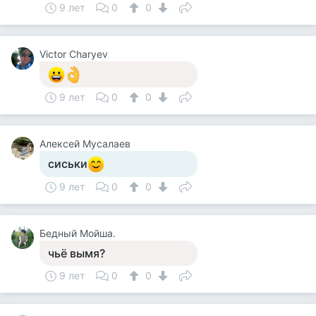
9 лет
0
0
Victor Charyev
9 лет
0
0
Алексей Мусалаев
сиськи
9 лет
0
0
Бедный Мойша.
чьё вымя?
9 лет
0
0