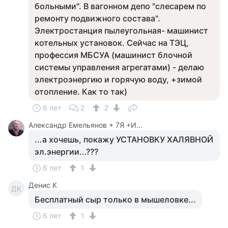
больными". В вагонном депо "слесарем по
ремонту подвижного состава".
Электростанция пылеугольная- машинист
котельных установок. Сейчас на ТЭЦ,
профессия МБСУА (машинист блочной
системы управления агрегатами) - делаю
электроэнергию и горячую воду, +зимой
отопление. Как то так)
6 лет
2
2
Александр Емельянов + 7Я +Инструктор Туризма
...а хочешь, покажу УСТАНОВКУ ХАЛЯВНОЙ
эл.энергии...???
6 лет
1
Денис К
ДК
Бесплатный сыр только в мышеловке...
6 лет
1