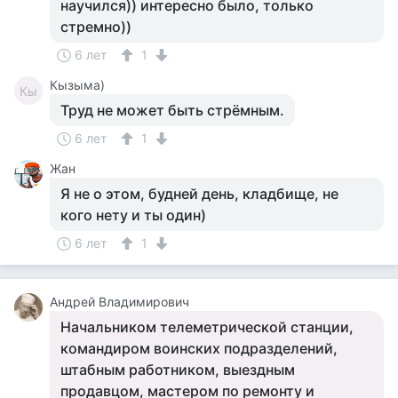
научился)) интересно было, только
стремно))
6 лет
1
Кызыма)
Кы
Труд не может быть стрёмным.
6 лет
1
Жан
Я не о этом, будней день, кладбище, не
кого нету и ты один)
6 лет
1
Андрей Владимирович
Начальником телеметрической станции,
командиром воинских подразделений,
штабным работником, выездным
продавцом, мастером по ремонту и