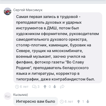
Сергей Максимук
Самая первая запись в трудовой -
преподаватель духовых и ударных
инструментов в ДМШ, потом был
художником оформителем, руководителем
самодеятельного духового оркестра,
столяр-плотник, каменщик, буровик на
Севере, грущик на мясокомбинате,
военный музыкант, заочно учился на
филфаке, фотокор газеты "Во Славу
Родине", преподаватель беларусского
языка и литературы, корректор в
типографии, даже контрабандистом был.
6 лет
3
0
Кызыма)
Кы
Интересно вам было
6 лет
1