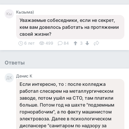
Кызыма)
Кы
Уважаемые собеседники, если не секрет,
кем вам довелось работать на протяжении
своей жизни?
6 лет
499
84
3
Ответы
Денис К
ДК
Если интересно, то : после колледжа
работал слесарем на металлургическом
заводе, потом ушёл на СТО, там платили
больше. Потом год на шахте "подземным
горнорабочим", а по факту машинистом
электровоза. Далее в психологическом
диспансере "санитаром по надзору за