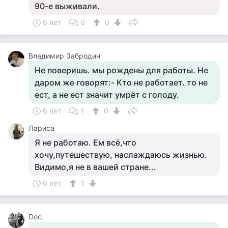
90-е выживали.
6 лет
0
0
Владимир Забродин
Не поверишь. мы рождены для работы. Не
даром же говорят:- Кто не работает. то не
ест, а не ест значит умрёт с голоду.
6 лет
1
0
Лариса
Я не работаю. Ем всё,что
хочу,путешествую, наслаждаюсь жизнью.
Видимо,я не в вашей стране...
6 лет
1
Doc.