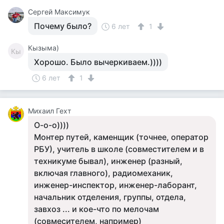
Сергей Максимук
Почему было?
6 лет
1
Кызыма)
Кы
Хорошо. Было вычеркиваем.))))
6 лет
1
Михаил Гехт
О-о-о))))
Монтер путей, каменщик (точнее, оператор
РБУ), учитель в школе (совместителем и в
техникуме бывал), инженер (разный,
включая главного), радиомеханик,
инженер-инспектор, инженер-лаборант,
начальник отделения, группы, отдела,
завхоз ... и кое-что по мелочам
(совмесителем, например)