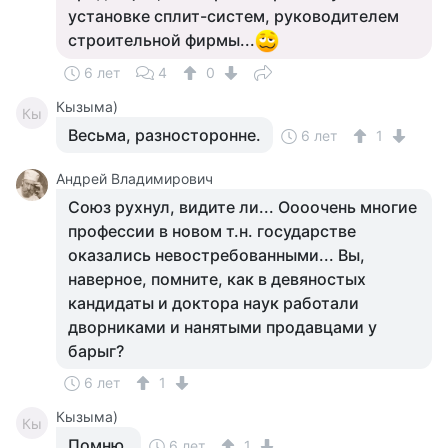
установке сплит-систем, руководителем
строительной фирмы...
6 лет
4
0
Кызыма)
Кы
Весьма, разносторонне.
6 лет
1
Андрей Владимирович
Союз рухнул, видите ли... Оооочень многие
профессии в новом т.н. государстве
оказались невостребованными... Вы,
наверное, помните, как в девяностых
кандидаты и доктора наук работали
дворниками и нанятыми продавцами у
барыг?
6 лет
1
Кызыма)
Кы
Помню.
6 лет
1