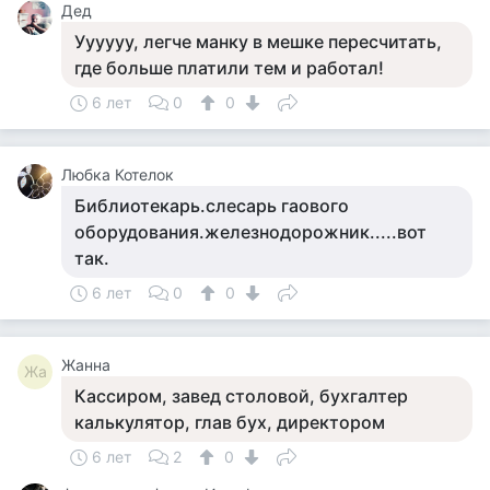
Дед
Уууууу, легче манку в мешке пересчитать,
где больше платили тем и работал!
6 лет
0
0
Любка Котелок
Библиотекарь.слесарь гаового
оборудования.железнодорожник.....вот
так.
6 лет
0
0
Жанна
Жа
Кассиром, завед столовой, бухгалтер
калькулятор, глав бух, директором
6 лет
2
0