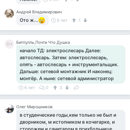
Андрей Владимирович
Ото ж...
6 лет
1
Битпулль,Почти Что Душка
БЧ
начало ТД: электрослесарь Далее:
автослесарь. Затем: электрослесарь,
опять - автослесарь + инструментальщик.
Дальше: сетевой монтажник И наконец:
монтёр. А ныне: сетевой администратор
6 лет
0
0
Олег Мирошников
в студенческие годы,кем только не был и
дворником, м истопником в кочегарке, и
сторожем и санитаром в психбольнице....