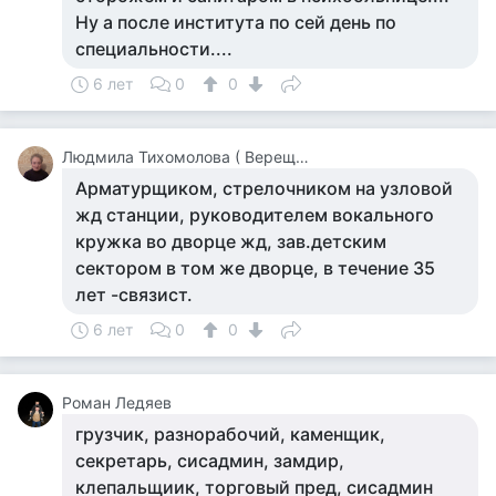
Ну а после института по сей день по
специальности....
6 лет
0
0
Людмила Тихомолова ( Верещагина )
Арматурщиком, стрелочником на узловой
жд станции, руководителем вокального
кружка во дворце жд, зав.детским
сектором в том же дворце, в течение 35
лет -связист.
6 лет
0
0
Роман Ледяев
грузчик, разнорабочий, каменщик,
секретарь, сисадмин, замдир,
клепальщиик, торговый пред, сисадмин