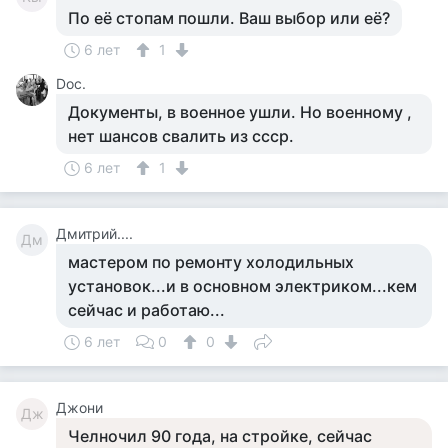
По её стопам пошли. Ваш выбор или её?
6 лет
1
Doc.
Документы, в военное ушли. Но военному ,
нет шансов свалить из ссср.
6 лет
1
Дмитрий....
Дм
мастером по ремонту холодильных
установок...и в основном электриком...кем
сейчас и работаю...
6 лет
0
0
Джони
Дж
Челночил 90 года, на стройке, сейчас