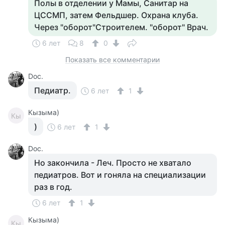
Полы в отделении у Мамы, Санитар на
ЦССМП, затем Фельдшер. Охрана клуба.
Через "оборот"Строителем. "оборот" Врач.
6 лет
8
0
Показать все комментарии
Doc.
Педиатр.
6 лет
1
Кызыма)
Кы
)
6 лет
1
Doc.
Но закончила - Леч. Просто не хватало
педиатров. Вот и гоняла на специализации
раз в год.
6 лет
1
Кызыма)
Кы