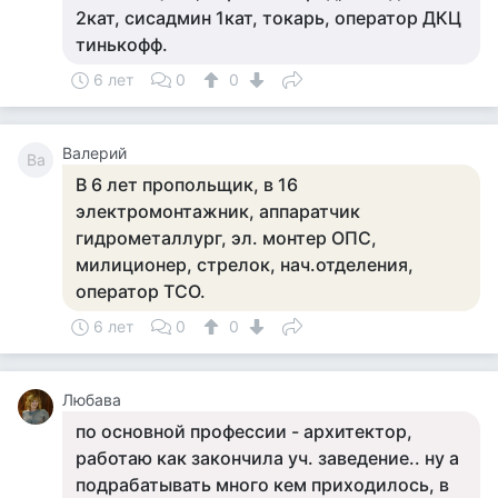
2кат, сисадмин 1кат, токарь, оператор ДКЦ
тинькофф.
6 лет
0
0
Валерий
Ва
В 6 лет пропольщик, в 16
электромонтажник, аппаратчик
гидрометаллург, эл. монтер ОПС,
милиционер, стрелок, нач.отделения,
оператор ТСО.
6 лет
0
0
Любава
по основной профессии - архитектор,
работаю как закончила уч. заведение.. ну а
подрабатывать много кем приходилось, в