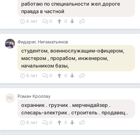
работаю по специальности жел.дороге
правда в частной
6 лет
0
0
Фидарис Нигаматьянов
студентом, военнослужащим-офицером,
мастером , прорабом, инженером,
начальником базы,
6 лет
0
0
Роман Кроллау
РК
охранник . грузчик . мерчендайзер .
слесарь-электрик . строитель . продавец .
6 лет
0
0