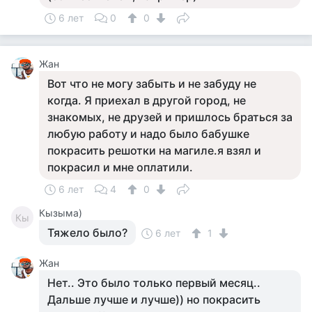
6 лет
0
0
Жан
Вот что не могу забыть и не забуду не
когда. Я приехал в другой город, не
знакомых, не друзей и пришлось браться за
любую работу и надо было бабушке
покрасить решотки на магиле.я взял и
покрасил и мне оплатили.
6 лет
4
0
Кызыма)
Кы
Тяжело было?
6 лет
1
Жан
Нет.. Это было только первый месяц..
Дальше лучше и лучше)) но покрасить