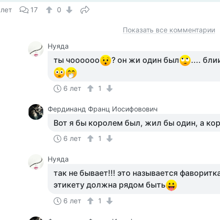
 лет
17
0
Показать все комментарии
Нуяда
ты чоооооо
? он жи один был
.... бл
6 лет
1
Фердинанд Франц Иосифовович
Вот я бы королем был, жил бы один, а ко
6 лет
1
Нуяда
так не бывает!!! это называется фаворитк
этикету должна рядом быть
6 лет
1