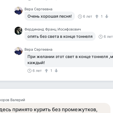
Вера Сергеевна
Очень хорошая песня!
6 лет
1
Фердинанд Франц Иосифовович
опять без света в конце тоннеля
6 лет
Вера Сергеевна
При желании этот свет в конце тоннеля ,
каждый!
6 лет
1
форов Валерий
десь принято курить без промежутков,