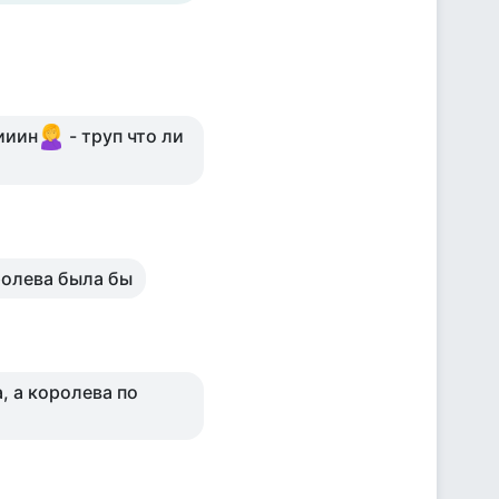
иииин
- труп что ли
ролева была бы
а, а королева по