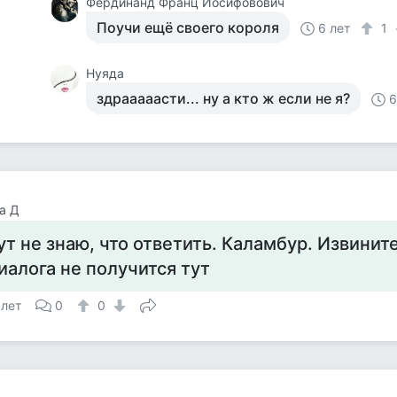
Фердинанд Франц Иосифовович
Поучи ещё своего короля
6 лет
1
Нуяда
здрааааасти... ну а кто ж если не я?
6
а Д
ут не знаю, что ответить. Каламбур. Извинит
иалога не получится тут
 лет
0
0