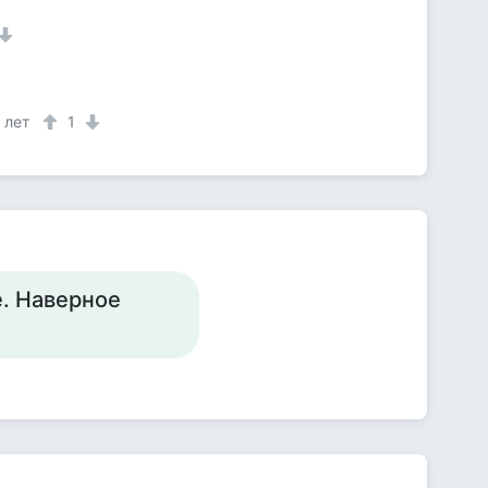
 лет
1
е. Наверное