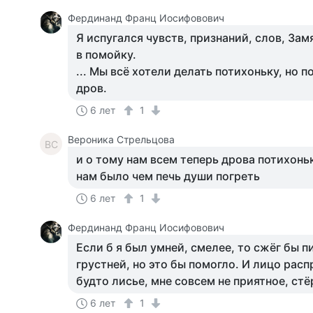
Фердинанд Франц Иосифовович
Я испугался чувств, признаний, слов, Зам
в помойку.
... Мы всё хотели делать потихоньку, но 
дров.
6 лет
1
Вероника Стрельцова
ВС
и о тому нам всем теперь дрова потихонь
нам было чем печь души погреть
6 лет
1
Фердинанд Франц Иосифовович
Если б я был умней, смелее, то сжёг бы п
грустней, но это бы помогло. И лицо расп
будто лисье, мне совсем не приятное, стё
6 лет
1