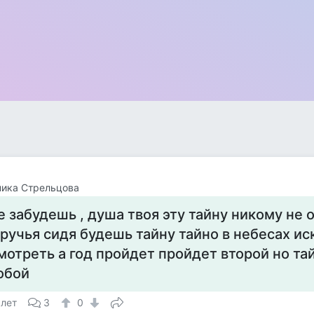
ника Стрельцова
е забудешь , душа твоя эту тайну никому не 
 ручья сидя будешь тайну тайно в небесах иск
мотреть а год пройдет пройдет второй но тай
обой
 лет
3
0