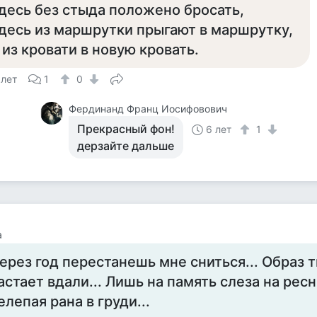
десь без стыда положено бросать,
десь из маршрутки прыгают в маршрутку,
 из кровати в новую кровать.
 лет
1
0
Фердинанд Франц Иосифовович
Прекрасный фон!
6 лет
1
дерзайте дальше
а
ерез год перестанешь мне сниться... Образ т
астает вдали... Лишь на память слеза на ресн
елепая рана в груди...