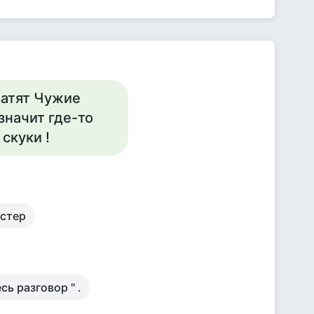
ватят Чужие
,значит где-то
 скуки !
остер
сь разговор " .