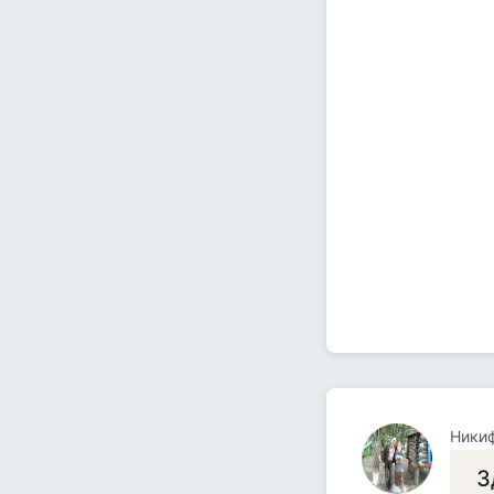
Ники
З