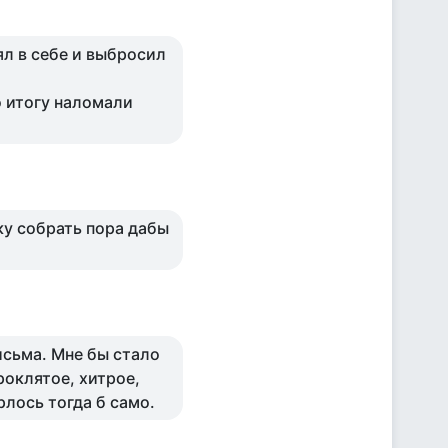
ял в себе и выбросил
по итогу наломали
ку собрать пора дабы
исьма. Мне бы стало
роклятое, хитрое,
рлось тогда б само.