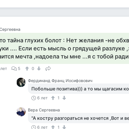
Сергеевна
то тайна глухих болот : Нет желания -не обх
уки .... Если есть мысль о грядущей разлуке 
аится мечта ,надоела ты мне ...я с тобой ради
 лет
5
0
Фердинанд Франц Иосифовович
Побольше позитива))) а то мы щагасим к
6 лет
1
Вера Сергеевна
"А костру разгораться не хочется ,Вот и ве
6 лет
1