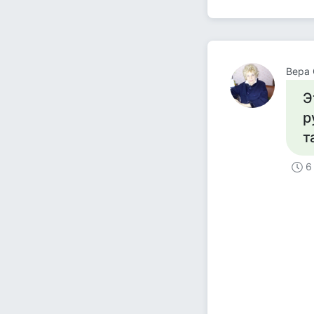
Вера 
Э
р
т
6