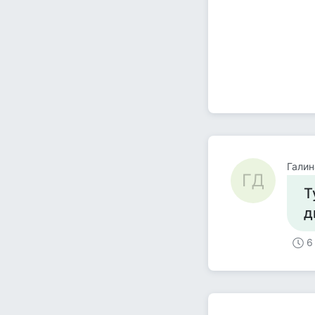
Галин
ГД
Т
д
6