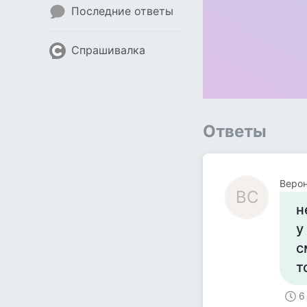
Последние ответы
Спрашивалка
Ответы
Веро
ВС
н
у
с
т
6