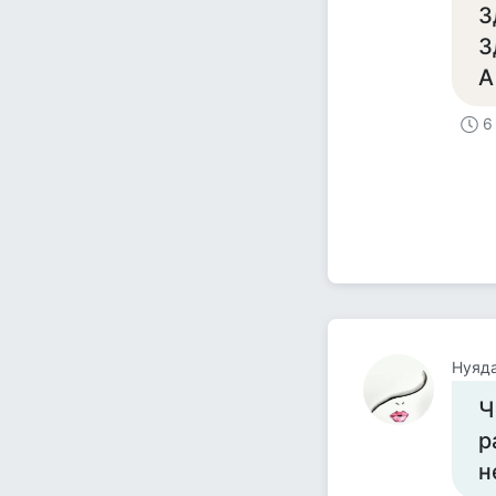
З
З
А
6
Нуяд
Ч
р
н