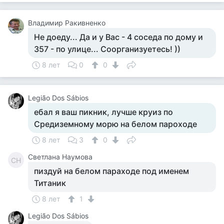
Владимир Ракивненко
Не доеду... Да и у Вас - 4 соседа по дому и
357 - по улице... Соорганизуетесь! ))
8 лет
0
0
Legião Dos Sábios
ебал я ваш пикник, лучше круиз по
Средиземному морю на белом пароходе
8 лет
3
0
Светлана Наумова
СН
пиздуй на белом параходе под именем
Титаник
8 лет
1
Legião Dos Sábios