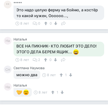
*****
**
Это надо целую ферму на бойню, а костёр
то какой нужен, Оооооо...,
8 лет
0
0
Наталья
На
ВСЕ НА ПИКНИК- КТО ЛЮБИТ ЭТО ДЕЛО!
ЭТОГО ДЕЛА БЕРЕМ ЯЩИК...
8 лет
2
0
Светлана Наумова
СН
можно два
8 лет
1
Наталья
На
8 лет
1