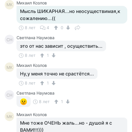
Михаил Козлов
МК
Мысль ШИКАРНАЯ...но неосуществимая,к
сожалению...((
8 лет
4
0
Светлана Наумова
СН
это от нас зависит , осуществить...
8 лет
1
Михаил Козлов
МК
Ну,у меня точно не срастётся...
8 лет
1
Светлана Наумова
СН
8 лет
1
Михаил Козлов
МК
Мне тоже ОЧЕНЬ жаль...но - душой я с
ВАМИ!!!)))