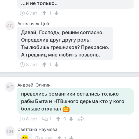
...и не только..
8 лет
1
Ангелочек Доб
АД
Давай, Господь, решим согласно,
Определив друг другу роль:
Ты любишь грешников? Прекрасно.
А грешниц мне любить позволь.
8 лет
1
Андрей Юлитин
АЮ
превелись романтики остались только
рабы Быта и НТВшного дерьма кто у кого
больше отхапал
8 лет
1
0
Светлана Наумова
СН
8 лет
1