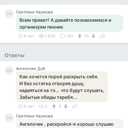
Светлана Наумова
СН
Всем привет! А давайте познакомимся и
организуем пикник
8 лет
1 835
190
10
Ответы
Ангелочек Доб
АД
Как хочется порой раскрыть себя.
И без остатка отворяя душу,
надеяться на то... что будут слушать,
Забытые обиды теребя...
8 лет
2
0
Светлана Наумова
СН
Ангелочек , раскройся-я хорошо слушаю