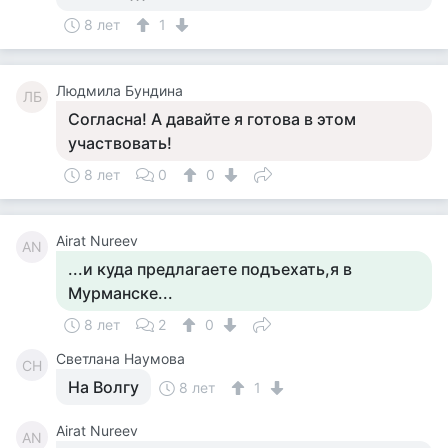
8 лет
1
Людмила Бундина
ЛБ
Согласна! А давайте я готова в этом
участвовать!
8 лет
0
0
Airat Nureev
AN
...и куда предлагаете подъехать,я в
Мурманске...
8 лет
2
0
Светлана Наумова
СН
На Волгу
8 лет
1
Airat Nureev
AN