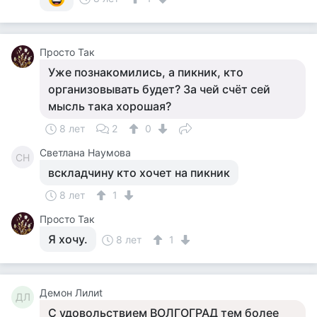
Просто Так
Уже познакомились, а пикник, кто
организовывать будет? За чей счёт сей
мысль така хорошая?
8 лет
2
0
Светлана Наумова
СН
вскладчину кто хочет на пикник
8 лет
1
Просто Так
Я хочу.
8 лет
1
Демон Лилиt
ДЛ
С удовольствием ВОЛГОГРАД тем более