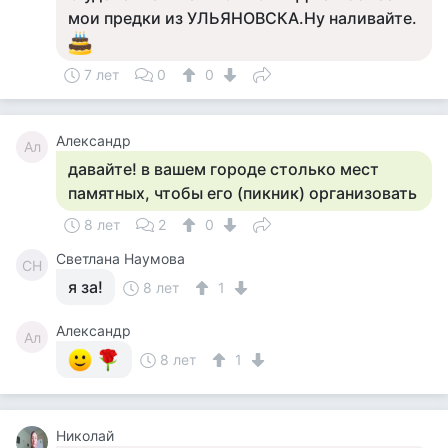
мои предки из УЛЬЯНОВСКА.Ну наливайте.
7 лет
0
0
Александр
Ал
давайте! в вашем городе столько мест
памятных, чтобы его (пикник) организовать
8 лет
2
0
Светлана Наумова
СН
я за!
8 лет
1
Александр
Ал
8 лет
1
Николай