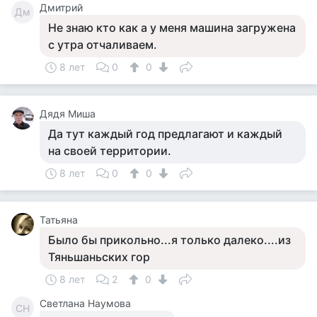
Дмитрий
Дм
Не знаю кто как а у меня машина загружена
с утра отчаливаем.
8 лет
0
0
Дядя Миша
Да тут каждый год предлагают и каждый
на своей территории.
8 лет
0
0
Татьяна
Было бы прикольно...я только далеко....из
Тяньшаньских гор
8 лет
2
0
Светлана Наумова
СН