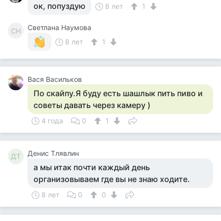
ок, попуздую
8 лет
1
Светлана Наумова
СН
8 лет
1
Вася Васильков
По скайпу.Я буду есть шашлык пить пиво и
советы давать через камеру )
4 года
0
1
Денис Тлявлин
ДТ
а мы итак почти каждый день
организовываем где вы не знаю ходите.
8 лет
0
0