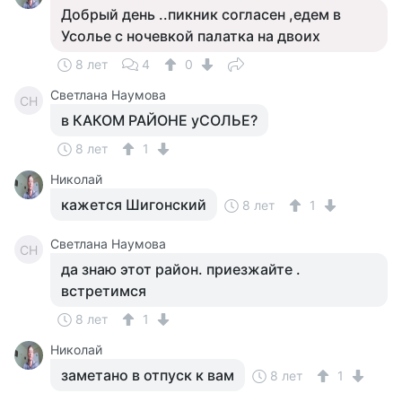
Добрый день ..пикник согласен ,едем в
Усолье с ночевкой палатка на двоих
8 лет
4
0
Светлана Наумова
СН
в КАКОМ РАЙОНЕ уСОЛЬЕ?
8 лет
1
Николай
кажется Шигонский
8 лет
1
Светлана Наумова
СН
да знаю этот район. приезжайте .
встретимся
8 лет
1
Николай
заметано в отпуск к вам
8 лет
1