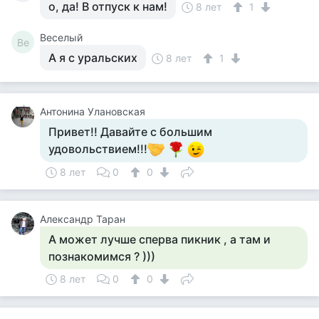
о, да! В отпуск к нам!
8 лет
1
Веселый
Ве
А я с уральских
8 лет
1
Антонина Улановская
Привет!! Давайте с большим
удовольствием!!!
8 лет
0
0
Александр Таран
А может лучше сперва пикник , а там и
познакомимся ? )))
8 лет
0
0