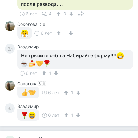
после развода....
6 лет
4
0
Соколова🇷🇺
6 лет
1
Владимир
Вл
Не грызите себя а Набирайте форму!!!!
6 лет
1
Соколова🇷🇺
6 лет
1
Владимир
Вл
6 лет
1