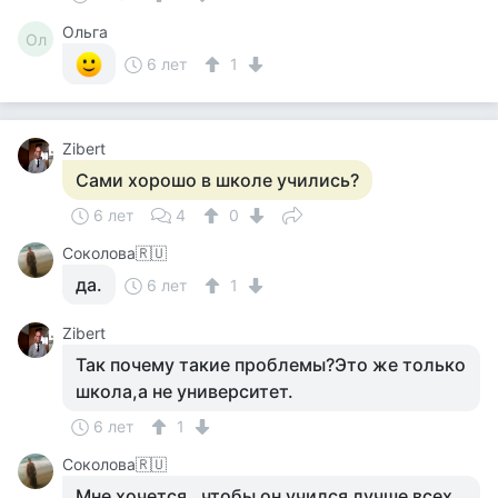
Ольга
Ол
6 лет
1
Zibert
Сами хорошо в школе учились?
6 лет
4
0
Соколова🇷🇺
да.
6 лет
1
Zibert
Так почему такие проблемы?Это же только
школа,а не университет.
6 лет
1
Соколова🇷🇺
Мне хочется , чтобы он учился лучше всех.