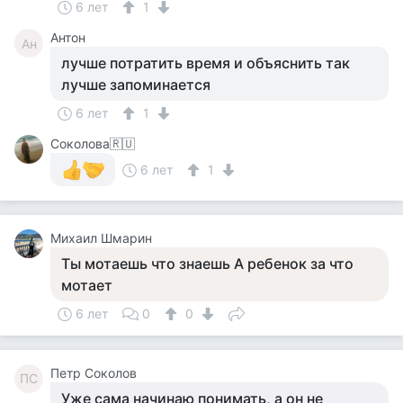
6 лет
1
Антон
Ан
лучше потратить время и объяснить так
лучше запоминается
6 лет
1
Соколова🇷🇺
6 лет
1
Михаил Шмарин
Ты мотаешь что знаешь А ребенок за что
мотает
6 лет
0
0
Петр Соколов
ПС
Уже сама начинаю понимать, а он не