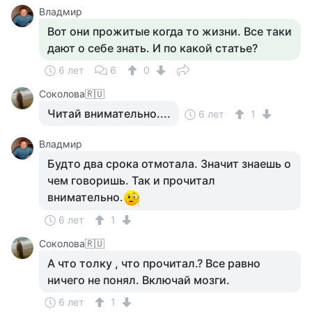
Владмир
Вот они прожитые когда то жизни. Все таки
дают о себе знать. И по какой статье?
6 лет
6
0
Соколова🇷🇺
Читай внимательно....
6 лет
1
Владмир
Будто два срока отмотала. Значит знаешь о
чем говоришь. Так и прочитал
внимательно.
6 лет
1
Соколова🇷🇺
А что толку , что прочитал.? Все равно
ничего не понял. Включай мозги.
6 лет
1