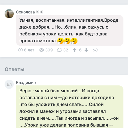
Соколова🇷🇺
Умная, воспитанная. интеллигентная.Вроде
даже добрая. ..Но...блин, как сажусь с
ребенком уроки делать, как будто два
срока отмотала.
6 лет
399
32
6
Ответы
Владимир
Вл
Верю -малой был мелкий...И когда
оставался с ним --до истерики доходило
что бы уложить днем спать.....Силой
ложил в манеж и угрозами заставлял
сидеть в нем.....Так иногда и засыпал.....-он
....Уроки уже делала половина бывшая --