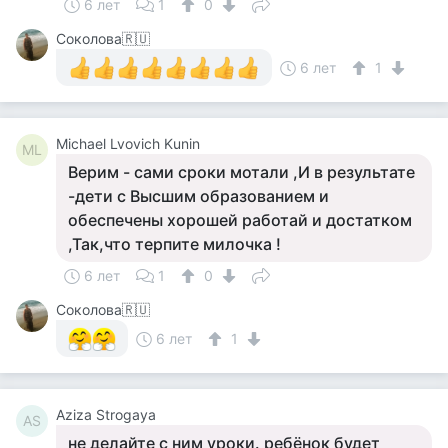
6 лет
1
0
Соколова🇷🇺
6 лет
1
Michael Lvovich Kunin
ML
Верим - сами сроки мотали ,И в результате
-дети с Высшим образованием и
обеспечены хорошей работай и достатком
,Так,что терпите милочка !
6 лет
1
0
Соколова🇷🇺
6 лет
1
Aziza Strogaya
AS
не делайте с ним уроки. ребёнок будет