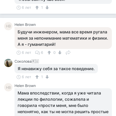
6 лет
1
Helen Brown
HB
Будучи инженером, мама все время ругала
меня за непонимание математики и физики.
А я - гуманитарий!
6 лет
6
0
Соколова🇷🇺
Я ненавижу себя за такое поведение.
6 лет
1
Helen Brown
HB
Мама впоследствии, когда я уже читала
лекции по филологии, сожалела и
говорила «прости меня, мне было
непонятно, как ты не могла решить простые