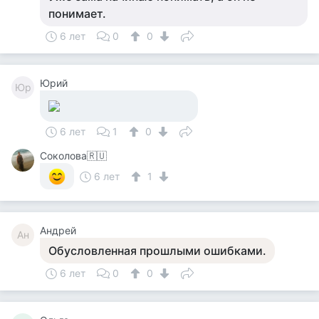
понимает.
6 лет
0
0
Юрий
Юр
6 лет
1
0
Соколова🇷🇺
6 лет
1
Андрей
Ан
Обусловленная прошлыми ошибками.
6 лет
0
0