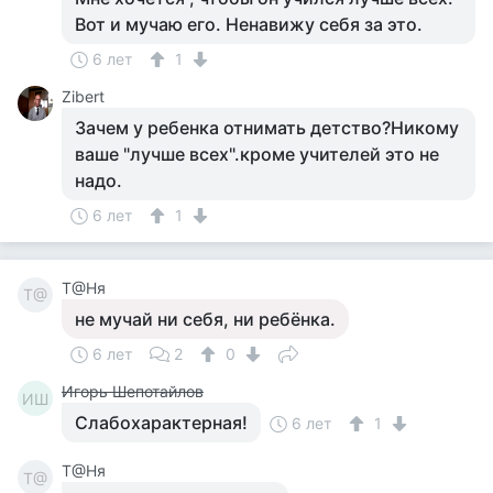
Вот и мучаю его. Ненавижу себя за это.
6 лет
1
Zibert
Зачем у ребенка отнимать детство?Никому
ваше "лучше всех".кроме учителей это не
надо.
6 лет
1
Т@Ня
Т@
не мучай ни себя, ни ребёнка.
6 лет
2
0
Игорь Шепотайлов
ИШ
Слабохарактерная!
6 лет
1
Т@Ня
Т@