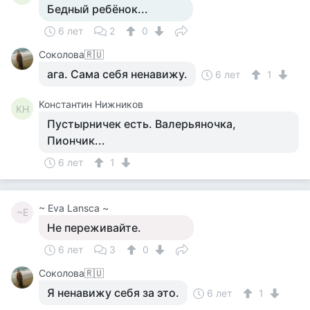
Бедный ребёнок...
6 лет
2
0
Соколова🇷🇺
ага. Сама себя ненавижу.
6 лет
1
Константин Нижников
КН
Пустырничек есть. Валерьяночка,
Пиончик...
6 лет
1
~ Eva Lansca ~
~E
Не переживайте.
6 лет
3
0
Соколова🇷🇺
Я ненавижу себя за это.
6 лет
1