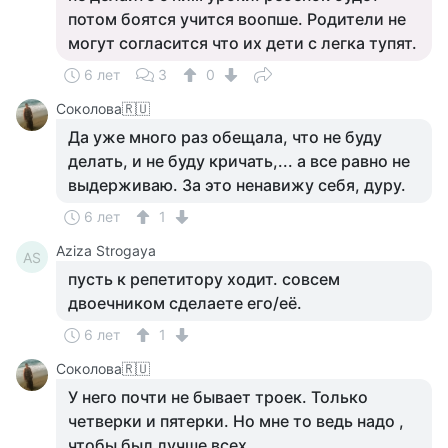
потом боятся учится воопше. Родители не
могут согласится что их дети с легка тупят.
6 лет
3
0
Соколова🇷🇺
Да уже много раз обещала, что не буду
делать, и не буду кричать,... а все равно не
выдерживаю. За это ненавижу себя, дуру.
6 лет
1
Aziza Strogaya
AS
пусть к репетитору ходит. совсем
двоечником сделаете его/её.
6 лет
1
Соколова🇷🇺
У него почти не бывает троек. Только
четверки и пятерки. Но мне то ведь надо ,
чтобы был лучше всех.