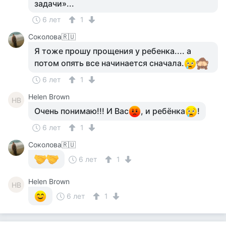
задачи»...
6 лет
1
Соколова🇷🇺
Я тоже прошу прощения у ребенка.... а
потом опять все начинается сначала.
6 лет
1
Helen Brown
HB
Очень понимаю!!! И Вас
, и ребёнка
!
6 лет
1
Соколова🇷🇺
6 лет
1
Helen Brown
HB
6 лет
1