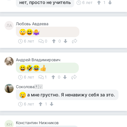
нет, просто не учитель
6 лет
1
Любовь Авдеева
ЛА
6 лет
0
0
Андрей Владимирович
6 лет
1
0
Соколова🇷🇺
а мне грустно. Я ненавижу себя за это.
6 лет
1
Константин Нижников
КН