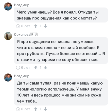
Владмир
Чего умничаешь? Все я понял. Откуда ты
знаешь про ощущения как срок мотать?
6 лет
1
Соколова🇷🇺
Я про ощущения не писала, не умеешь
читать внимательно - не читай вообще. Я
про грубость. Лучше больше не отвечай... Я
с такими тупарями не хочу объясняться.
6 лет
1
Владмир
Да ты сама тупая, раз не понимаешь какую
терминологию используешь. У меня внуку
10 лет и весь процесс мне знаком не хуже
чем тебе..
6 лет
1