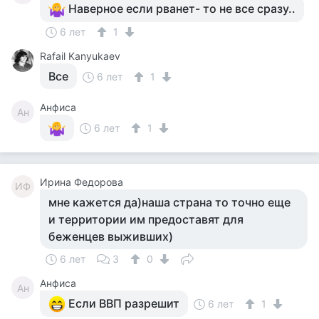
Наверное если рванет- то не все сразу..
6 лет
1
Rafail Kanyukaev
Все
6 лет
1
Анфиса
Ан
6 лет
1
Ирина Федорова
ИФ
мне кажется да)наша страна то точно еще
и территории им предоставят для
беженцев выживших)
6 лет
3
0
Анфиса
Ан
Если ВВП разрешит
6 лет
1