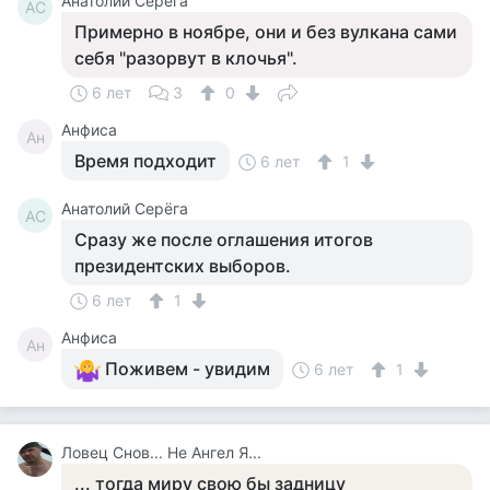
Анатолий Серёга
АС
Примерно в ноябре, они и без вулкана сами
себя "разорвут в клочья".
6 лет
3
0
Анфиса
Ан
Время подходит
6 лет
1
Анатолий Серёга
АС
Сразу же после оглашения итогов
президентских выборов.
6 лет
1
Анфиса
Ан
Поживем - увидим
6 лет
1
Ловец Снов... Не Ангел Я...
... тогда миру свою бы задницу