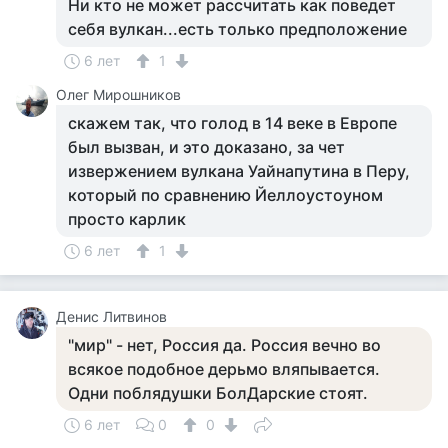
Ни кто не может рассчитать как поведет
себя вулкан...есть только предположение
6 лет
1
Олег Мирошников
скажем так, что голод в 14 веке в Европе
был вызван, и это доказано, за чет
извержением вулкана Уайнапутина в Перу,
который по сравнению Йеллоустоуном
просто карлик
6 лет
1
Денис Литвинов
"мир" - нет, Россия да. Россия вечно во
всякое подобное дерьмо вляпывается.
Одни поблядушки БолДарские стоят.
6 лет
0
0