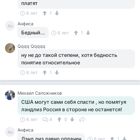
платят
6 лет
1
Анфиса
Ан
Бедный...
6 лет
1
Qqqq Qqqqq
ну не до такой степени, хотя бедность
понятие относительное
6 лет
1
Михаил Сапожников
США могут сами себя спасти , но помятуя
лэндлиз Россия в стороне не останется!
6 лет
4
0
Анфиса
Ан
Лэнд лиз давно оплачен
6 лет
1