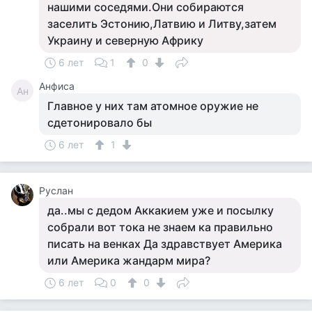
нашими соседями.Они собираются
заселить Эстонию,Латвию и Литву,затем
Украину и северную Африку
6 лет
1
0
Анфиса
Ан
Главное у них там атомное оружие не
сдетонировало бы
6 лет
1
Руслан
да..мы с дедом Аккакием уже и посылку
собрали вот тока не знаем ка правильно
писать на венках Да здравствует Америка
или Америка жандарм мира?
6 лет
0
0