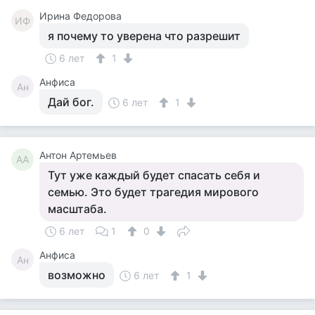
Ирина Федорова
ИФ
я почему то уверена что разрешит
6 лет
1
Анфиса
Ан
Дай бог.
6 лет
1
Антон Артемьев
АА
Тут уже каждый будет спасать себя и
семью. Это будет трагедия мирового
масштаба.
6 лет
1
0
Анфиса
Ан
возможно
6 лет
1