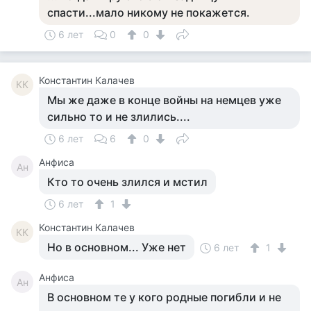
спасти...мало никому не покажется.
6 лет
0
0
Константин Калачев
КК
Мы же даже в конце войны на немцев уже
сильно то и не злились....
6 лет
6
0
Анфиса
Ан
Кто то очень злился и мстил
6 лет
1
Константин Калачев
КК
Но в основном... Уже нет
6 лет
1
Анфиса
Ан
В основном те у кого родные погибли и не