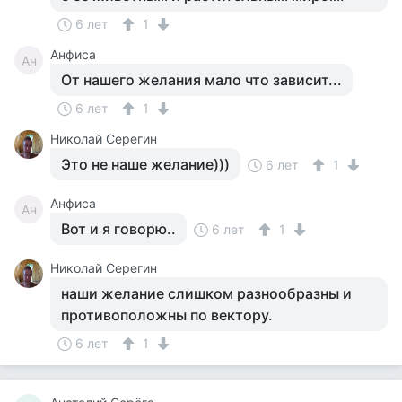
6 лет
1
Анфиса
Ан
От нашего желания мало что зависит...
6 лет
1
Николай Серегин
Это не наше желание)))
6 лет
1
Анфиса
Ан
Вот и я говорю..
6 лет
1
Николай Серегин
наши желание слишком разнообразны и
противоположны по вектору.
6 лет
1