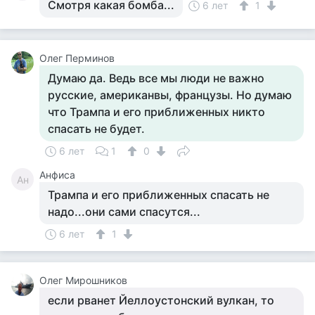
Смотря какая бомба...
6 лет
1
Олег Перминов
Думаю да. Ведь все мы люди не важно
русские, американвы, французы. Но думаю
что Трампа и его приближенных никто
спасать не будет.
6 лет
1
0
Анфиса
Ан
Трампа и его приближенных спасать не
надо...они сами спасутся...
6 лет
1
Олег Мирошников
если рванет Йеллоустонский вулкан, то