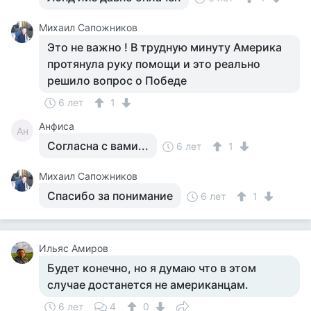
Михаил Сапожников
Это не важно ! В трудную минуту Америка
протянула руку помощи и это реально
решило вопрос о Победе
6 лет
1
Анфиса
Ан
Согласна с вами...
6 лет
1
Михаил Сапожников
Спасибо за понимание
6 лет
1
Ильяс Амиров
Будет конечно, но я думаю что в этом
случае достанется не американцам.
6 лет
4
0