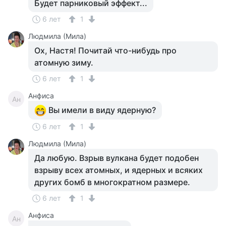
Будет парниковый эффект...
6 лет
1
Людмила (Мила)
Ох, Настя! Почитай что-нибудь про
атомную зиму.
6 лет
1
Анфиса
Ан
Вы имели в виду ядерную?
6 лет
1
Людмила (Мила)
Да любую. Взрыв вулкана будет подобен
взрыву всех атомных, и ядерных и всяких
других бомб в многократном размере.
6 лет
1
Анфиса
Ан