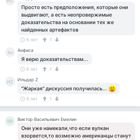
ИZ
Просто есть предположения, которые они
выдвигают, а есть неопровержимые
доказательства на основании тех же
найденных артефактов
6 лет
1
Анфиса
Ан
Я верю доказательствам...
6 лет
1
Ильдар Z
ИZ
"Жаркая" дискуссия получилась...
6 лет
1
Виктор Васильевич Емелин
ВВ
Они уже намекали,что если вулкан
взорвется,то возможно американцы станут