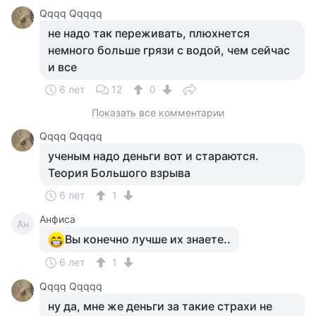
Qqqq Qqqqq
не надо так переживать, плюхнется
немного больше грязи с водой, чем сейчас
и все
6 лет
12
0
Показать все комментарии
Qqqq Qqqqq
ученым надо деньги вот и стараются.
Теория Большого взрыва
6 лет
1
Анфиса
Ан
Вы конечно лучше их знаете..
6 лет
1
Qqqq Qqqqq
ну да, мне же деньги за такие страхи не