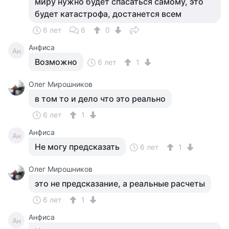
миру нужно будет спасаться самому, это
будет катастрофа, достанется всем
6 лет
6
0
Анфиса
Ан
Возможно
6 лет
1
Олег Мирошников
в том то и дело что это реально
6 лет
1
Анфиса
Ан
Не могу предсказать
6 лет
1
Олег Мирошников
это не предсказание, а реальные расчеты
6 лет
1
Анфиса
Ан