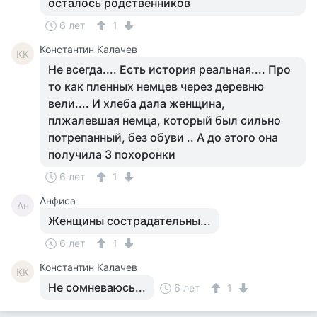
осталось родственников
6 лет
1
Константин Калачев
КК
Не всегда.... Есть история реальная.... Про
то как пленных немцев через деревню
вели.... И хлеба дала женщина,
плжалевшая немца, который был сильно
потрепанный, без обуви .. А до этого она
получила 3 похоронки
6 лет
1
Анфиса
Ан
Женщины сострадательны...
6 лет
1
Константин Калачев
КК
Не сомневаюсь...
6 лет
1