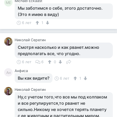
Michael Eckaast
ME
Мы заботимся о себе, этого достаточно.
(Это я имею в виду)
6 лет
1
Николай Серегин
Смотря насколько и как рванет.можно
предполагать все, что угодно.
6 лет
6
0
Анфиса
Ан
Вы как видите?
6 лет
1
Николай Серегин
Ну,с учетом того,что все мы под колпаком
и все регулируется,то рванет не
сильно.Никому не хочется терять планету
с ее животным и растительным миром.