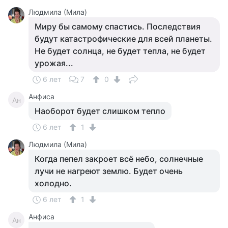
Людмила (Мила)
Миру бы самому спастись. Последствия
будут катастрофические для всей планеты.
Не будет солнца, не будет тепла, не будет
урожая...
6 лет
7
0
Анфиса
Ан
Наоборот будет слишком тепло
6 лет
1
Людмила (Мила)
Когда пепел закроет всё небо, солнечные
лучи не нагреют землю. Будет очень
холодно.
6 лет
1
Анфиса
Ан