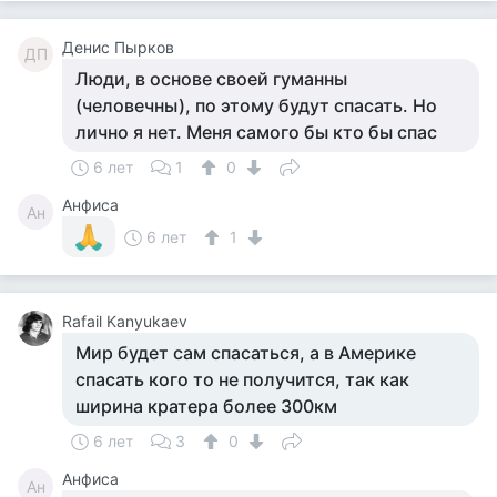
Денис Пырков
ДП
Люди, в основе своей гуманны
(человечны), по этому будут спасать. Но
лично я нет. Меня самого бы кто бы спас
6 лет
1
0
Анфиса
Ан
6 лет
1
Rafail Kanyukaev
Мир будет сам спасаться, а в Америке
спасать кого то не получится, так как
ширина кратера более 300км
6 лет
3
0
Анфиса
Ан