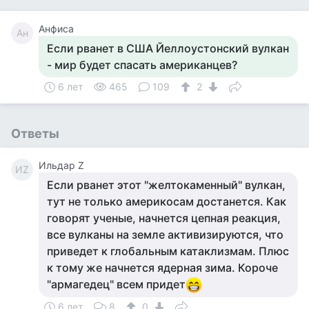
Анфиса
Ан
Если рванет в США Йеллоустонский вулкан
- мир будет спасать американцев?
6 лет
465
109
2
Ответы
Ильдар Z
ИZ
Если рванет этот "желтокаменный" вулкан,
тут не только америкосам достанется. Как
говорят ученые, начнется цепная реакция,
все вулканы на земле активизируются, что
приведет к глобальным катаклизмам. Плюс
к тому же начнется ядерная зима. Короче
"армагедец" всем придет
6 лет
8
0