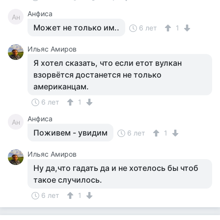
Анфиса
Ан
Может не только им..
6 лет
1
Ильяс Амиров
Я хотел сказать, что если етот вулкан
взорвётся достанется не только
американцам.
6 лет
1
Анфиса
Ан
Поживем - увидим
6 лет
1
Ильяс Амиров
Ну да,что гадать да и не хотелось бы чтоб
такое случилось.
6 лет
1