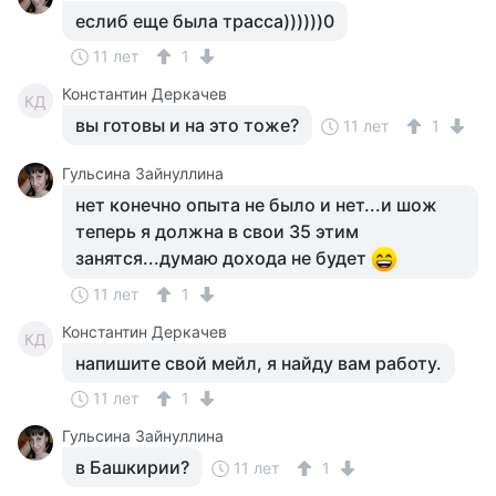
еслиб еще была трасса))))))0
11 лет
1
Константин Деркачев
КД
вы готовы и на это тоже?
11 лет
1
Гульсина Зайнуллина
нет конечно опыта не было и нет...и шож
теперь я должна в свои 35 этим
занятся...думаю дохода не будет
11 лет
1
Константин Деркачев
КД
напишите свой мейл, я найду вам работу.
11 лет
1
Гульсина Зайнуллина
в Башкирии?
11 лет
1