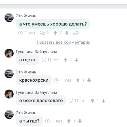
Это Жизнь...
а что умеешь хорошо делать?
11 лет
9
0
Показать все комментарии
Гульсина Зайнуллина
а где эт
11 лет
1
Это Жизнь...
красноярски
11 лет
1
Гульсина Зайнуллина
о боже далековато
11 лет
1
Это Жизнь...
а ты где?
11 лет
1