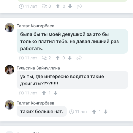
11 лет
0
0
Талгат Конгирбаев
была бы ты моей девушкой за это бы
только платил тебе. не давая лишний раз
работать.
11 лет
2
0
Гульсина Зайнуллина
ух ты, где интересно водятся такие
джигиты????!!!!!
11 лет
1
Талгат Конгирбаев
таких больше нэт.
11 лет
1