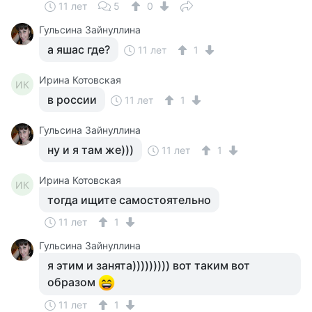
11 лет
5
0
Гульсина Зайнуллина
а яшас где?
11 лет
1
Ирина Котовская
ИК
в россии
11 лет
1
Гульсина Зайнуллина
ну и я там же)))
11 лет
1
Ирина Котовская
ИК
тогда ищите самостоятельно
11 лет
1
Гульсина Зайнуллина
я этим и занята))))))))) вот таким вот
образом
11 лет
1