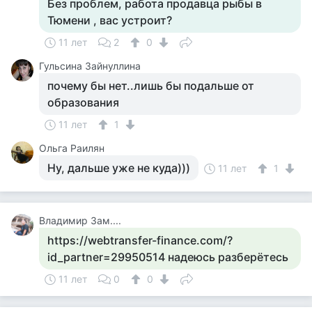
Без проблем, работа продавца рыбы в
Тюмени , вас устроит?
11 лет
2
0
Гульсина Зайнуллина
почему бы нет..лишь бы подальше от
образования
11 лет
1
Ольга Раилян
Ну, дальше уже не куда)))
11 лет
1
Владимир Зам....
https://webtransfer-finance.com/?
id_partner=29950514 надеюсь разберётесь
11 лет
0
0