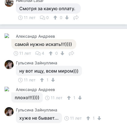
Николай Lasar
Смотря за какую оплату.
11 лет
0
0
Александр Андреев
самой нужно искать!!!))))
11 лет
4
0
Гульсина Зайнуллина
ну вот ищу, всем миром)))
11 лет
1
Александр Андреев
плохо!!!))))
11 лет
1
Гульсина Зайнуллина
хуже не бывает...
11 лет
1