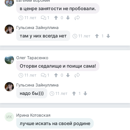
Евгений Воронин
в ценре занятости не пробовали.
11 лет
1
0
Гульсина Зайнуллина
там у них всегда нет
11 лет
1
Олег Тарасенко
Оторви седалище и поищи сама!
11 лет
1
0
Гульсина Зайнуллина
надо бы)))
11 лет
1
Ирина Котовская
ИК
лучше искать на своей родине