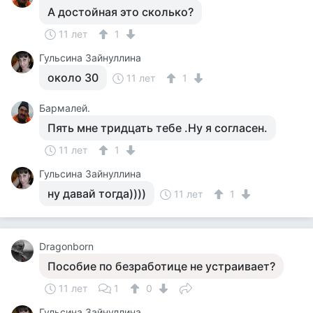
А достойная это сколько?
11 лет
1
Гульсина Зайнуллина
около 30
11 лет
1
Бармалей.
Пять мне тридцать тебе .Ну я согласен.
11 лет
1
Гульсина Зайнуллина
ну давай тогда))))
11 лет
1
Dragonborn
Пособие по безработице не устраивает?
11 лет
1
0
Гульсина Зайнуллина