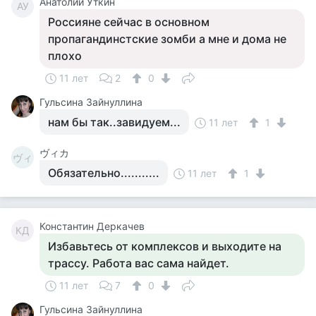
Анатолий Уткин
АУ
Россияне сейчас в основном
пропагандинстские зомби а мне и дома не
плохо
11 лет
2
0
Гульсина Зайнуллина
нам бы так..завидуем...
11 лет
1
ヴィカ
ヴィ
Обязательно...........
11 лет
1
Константин Деркачев
КД
Избавьтесь от комплексов и выходите на
трассу. Работа вас сама найдет.
11 лет
7
0
Гульсина Зайнуллина