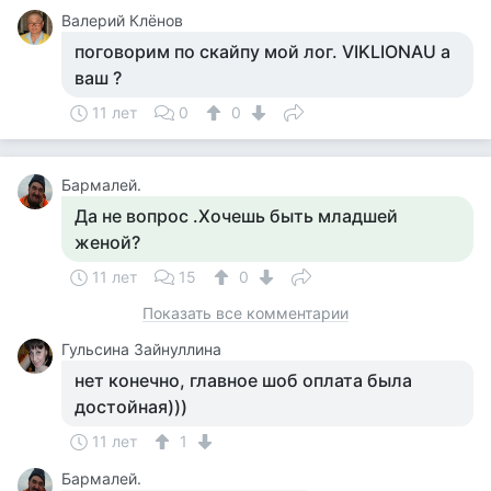
Валерий Клёнов
поговорим по скайпу мой лог. VIKLIONAU а
ваш ?
11 лет
0
0
Бармалей.
Да не вопрос .Хочешь быть младшей
женой?
11 лет
15
0
Показать все комментарии
Гульсина Зайнуллина
нет конечно, главное шоб оплата была
достойная)))
11 лет
1
Бармалей.