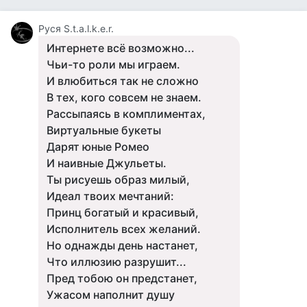
Руся S.t.a.l.k.e.r.
Интернете всё возможно...
Чьи-то роли мы играем.
И влюбиться так не сложно
В тех, кого совсем не знаем.
Рассыпаясь в комплиментах,
Виртуальные букеты
Дарят юные Ромео
И наивные Джульеты.
Ты рисуешь образ милый,
Идеал твоих мечтаний:
Принц богатый и красивый,
Исполнитель всех желаний.
Но однажды день настанет,
Что иллюзию разрушит...
Пред тобою он предстанет,
Ужасом наполнит душу