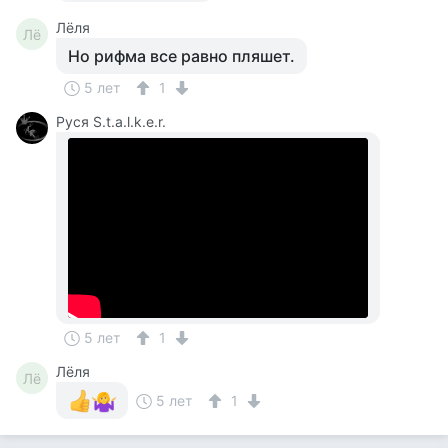
Лёля
Лё
Но рифма все равно пляшет.
5 лет
1
Руся S.t.a.l.k.e.r.
5 лет
1
Лёля
Лё
5 лет
1