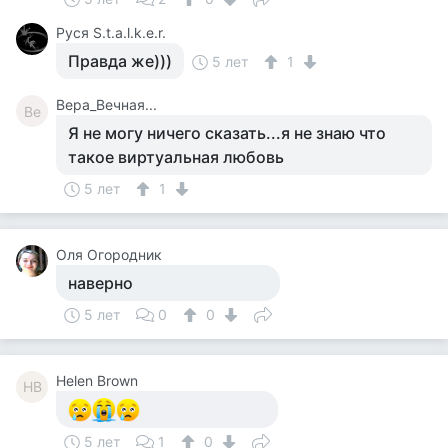
Руся S.t.a.l.k.e.r.
Правда же)))
5 лет
1
Вера_Вечная...
Ве
Я не могу ничего сказать...я не знаю что
такое виртуальная любовь
5 лет
1
Оля Огородник
наверно
5 лет
0
0
Helen Brown
HB
5 лет
1
0