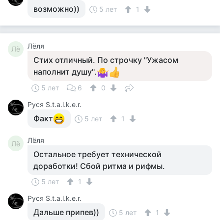
возможно))
5 лет
1
Лёля
Лё
Стих отличный. По строчку "Ужасом
наполнит душу".
5 лет
6
0
Руся S.t.a.l.k.e.r.
Факт
5 лет
1
Лёля
Лё
Остальное требует технической
доработки! Сбой ритма и рифмы.
5 лет
1
Руся S.t.a.l.k.e.r.
Дальше припев))
5 лет
1