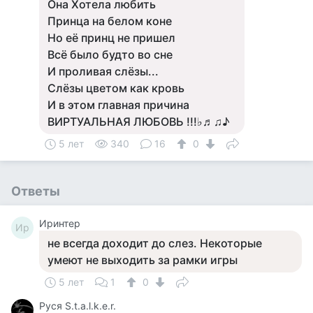
Она Хотела любить
Принца на белом коне
Но её принц не пришел
Всё было будто во сне
И проливая слёзы...
Слёзы цветом как кровь
И в этом главная причина
ВИРТУАЛЬНАЯ ЛЮБОВЬ !!!♭♬♫♪
5 лет
340
16
0
Ответы
Иринтер
Ир
не всегда доходит до слез. Некоторые
умеют не выходить за рамки игры
5 лет
1
0
Руся S.t.a.l.k.e.r.