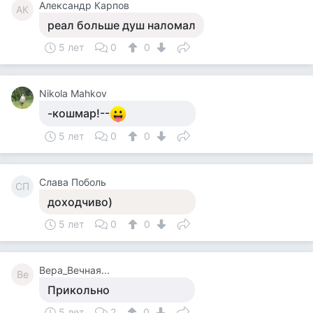
Александр Карпов
АК
реал больше душ наломал
5 лет
0
0
Nikola Mahkov
-кошмар!--
5 лет
0
0
Слава Поболь
СП
доходчиво)
5 лет
0
0
Вера_Вечная...
Ве
Прикольно
5 лет
2
0