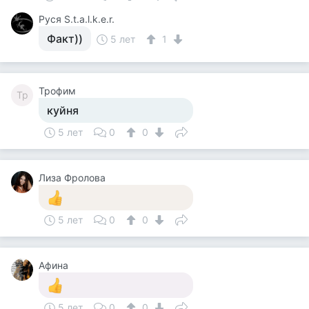
Руся S.t.a.l.k.e.r.
Факт))
5 лет
1
Трофим
Тр
куйня
5 лет
0
0
Лиза Фролова
5 лет
0
0
Афина
5 лет
0
0