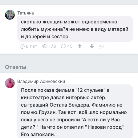
Татьяна
сколько женщин может одновременно
любить мужчина?я не имею в виду матерей
и дочерей и сестер
8 лет
178
45
1
Ответы
Владимир Асиновский
После показа фильма "12 стульев" в
кинотеатре давал интервью актёр.
сыгравший Остапа Бендера. Фамилию не
помню.Грузин. Так вот .всё шло нормально
пока у него не спросили "А есть ли у Вас
дети? " На что он ответил " Назови город"
Его затюкали.