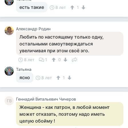
есть такие
8 лет
1
Александр Родин
Любить по настоящему только одну,
остальными самоутверждаться
увеличивая при этом своё эго.
8 лет
1
0
Татьяна
ясно
8 лет
1
Геннадий Витальевич Чичеров
ГВ
Женщина - как патрон, в любой момент
может отказать, поэтому надо иметь
целую обойму !