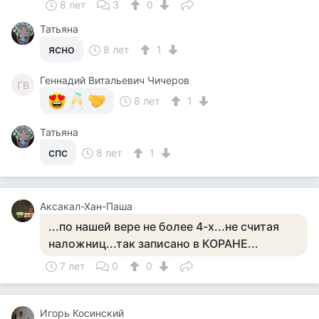
8 лет
3
0
Татьяна
ясно
8 лет
1
Геннадий Витальевич Чичеров
ГВ
8 лет
1
Татьяна
спс
8 лет
1
Аксакал-Хан-Паша
...по нашей вере не более 4-х...не считая
наложниц...так записано в КОРАНЕ...
7 лет
0
0
Игорь Косинский