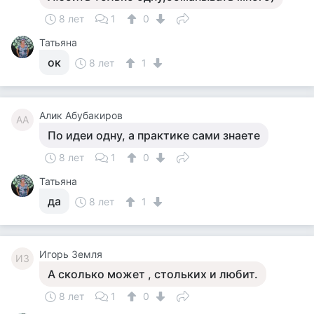
8 лет
1
0
Татьяна
ок
8 лет
1
Алик Абубакиров
АА
По идеи одну, а практике сами знаете
8 лет
1
0
Татьяна
да
8 лет
1
Игорь Земля
ИЗ
А сколько может , стольких и любит.
8 лет
1
0