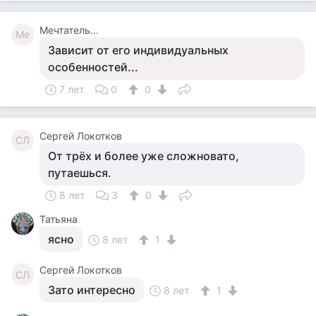
Мечтатель...
Ме
Зависит от его индивидуальных
особенностей...
7 лет
0
0
Сергей Локотков
СЛ
От трёх и более уже сложновато,
путаешься.
8 лет
3
0
Татьяна
ясно
8 лет
1
Сергей Локотков
СЛ
Зато интересно
8 лет
1