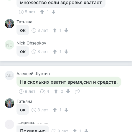
множество если здоровья хватает
8 лет
1
Татьяна
ок
8 лет
1
Nick Ohsepkov
NO
ок
8 лет
1
Алексей Шустин
АШ
На скольких хватит время,сил и средств.
8 лет
4
0
Татьяна
ок
8 лет
1
....ириша.... .......
..
Похвально
8 лет
1