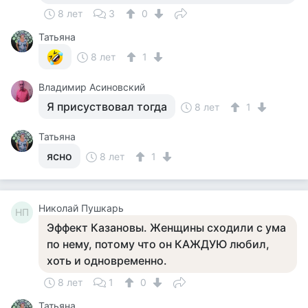
8 лет
3
0
Татьяна
8 лет
1
Владимир Асиновский
Я присуствовал тогда
8 лет
1
Татьяна
ясно
8 лет
1
Николай Пушкарь
НП
Эффект Казановы. Женщины сходили с ума
по нему, потому что он КАЖДУЮ любил,
хоть и одновременно.
8 лет
1
0
Татьяна