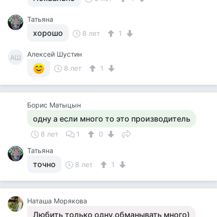
Татьяна
хорошо
8 лет
1
Алексей Шустин
АШ
8 лет
1
Борис Матыцын
одну а если много то это производитель
8 лет
1
0
Татьяна
точно
8 лет
1
Наташа Морякова
Любить только одну,обманывать много)