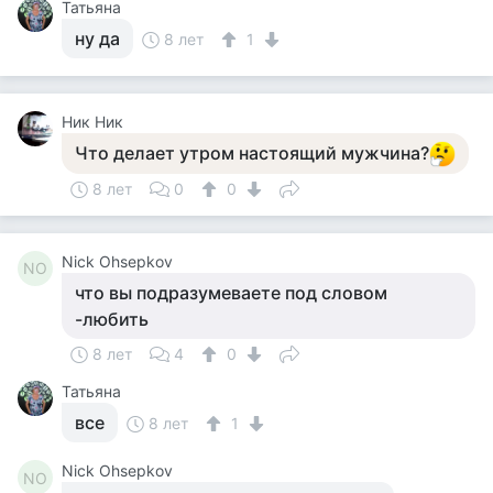
Татьяна
ну да
8 лет
1
Ник Ник
Что делает утром настоящий мужчина?
8 лет
0
0
Nick Ohsepkov
NO
что вы подразумеваете под словом
-любить
8 лет
4
0
Татьяна
все
8 лет
1
Nick Ohsepkov
NO