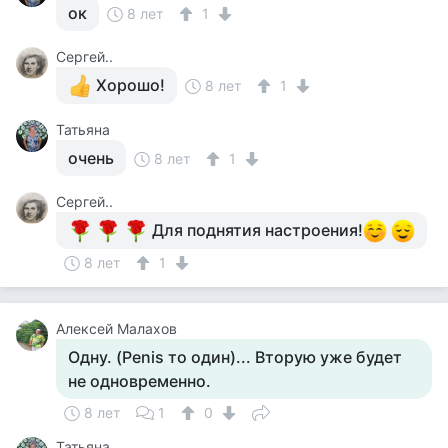
ок
8 лет
1
Сергей..
Хорошо!
8 лет
1
Татьяна
очень
8 лет
1
Сергей..
Для поднятия настроения!
8 лет
1
Алексей Малахов
Одну. (Penis то один)... Вторую уже будет
не одновременно.
8 лет
1
0
Татьяна