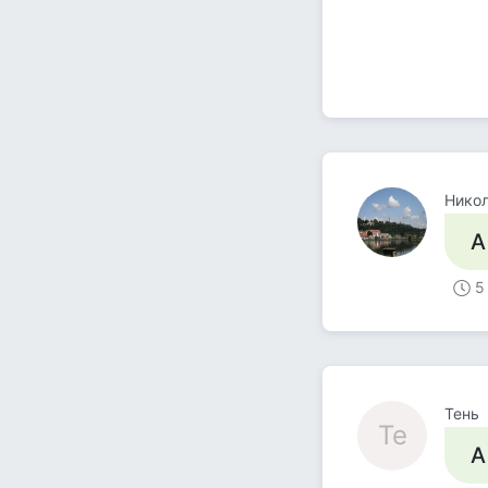
Никол
А
5
Тень
Те
А