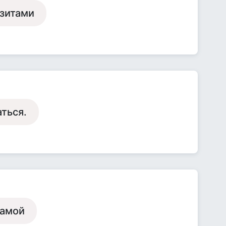
азитами
аться.
мамой