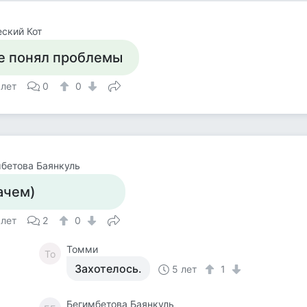
ский Кот
е понял проблемы
 лет
0
0
бетова Баянкуль
ачем)
 лет
2
0
Томми
То
Захотелось.
5 лет
1
Бегимбетова Баянкуль