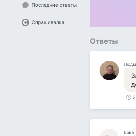
Последние ответы
Спрашивалка
Ответы
Людми
З
д
5
Бока