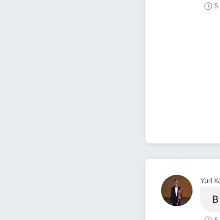
5
Yuri 
В
5