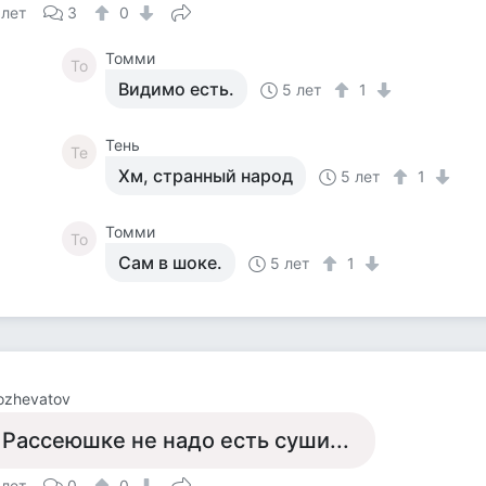
 лет
3
0
Томми
То
Видимо есть.
5 лет
1
Тень
Те
Хм, странный народ
5 лет
1
Томми
То
Сам в шоке.
5 лет
1
Kozhevatov
 Рассеюшке не надо есть суши...
 лет
0
0