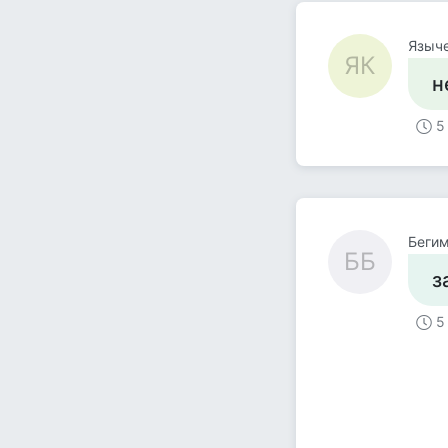
Языче
ЯК
н
5
Бегим
ББ
з
5