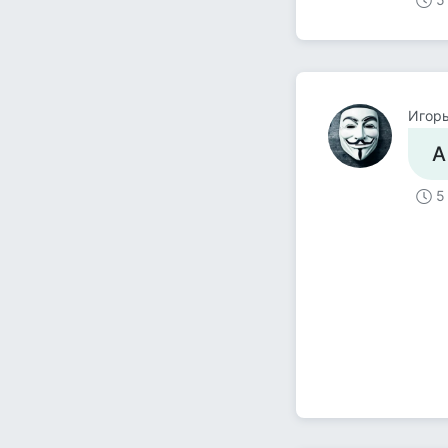
Игор
А
5