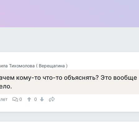
ла Тихомолова ( Верещагина )
ачем кому-то что-то объяснять? Это вообще 
ело.
 лет
0
0