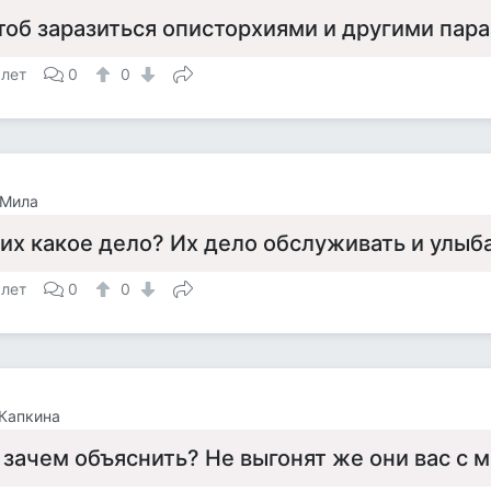
тоб заразиться описторхиями и другими пар
 лет
0
0
 Мила
 их какое дело? Их дело обслуживать и улыб
 лет
0
0
Капкина
 зачем объяснить? Не выгонят же они вас с 