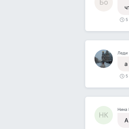
Бо
ч
5
Леди
а
5
Нина 
НК
А