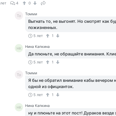
 лет
4
0
Томми
То
Выгнать то, не выгонят. Но смотрят как б
пожизненных.
5 лет
1
Нина Капкина
НК
Да плюньте, не обращайте внимания. Клие
5 лет
1
Томми
То
Я бы не обратил внимание кабы вечером н
одной из официанток.
5 лет
1
Нина Капкина
НК
ну и плюньте на этот пост! Дураков везде