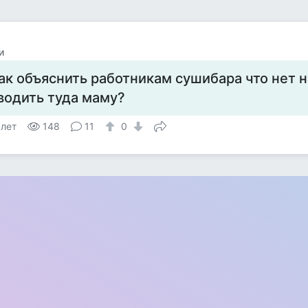
и
ак объяснить работникам сушибара что нет 
водить туда маму?
 лет
148
11
0