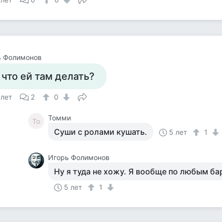
ь Фолимонов
 что ей там делать?
 лет
2
0
Томми
То
Суши с ролами кушать.
5 лет
1
Игорь Фолимонов
Ну я туда не хожу. Я вообще по любым ба
5 лет
1