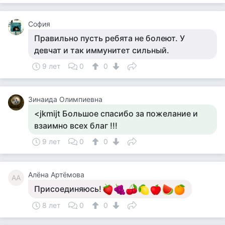
София
Правильно пусть ребята не болеют. У
девчат и так иммунитет сильный.
9 лет
0
0
Зинаида Олимпиевна
<jkmijt Большое спасибо за пожелание и
взаимно всех благ !!!
9 лет
0
0
Алёна Артёмова
АА
Присоединяюсь!
8 лет
0
0