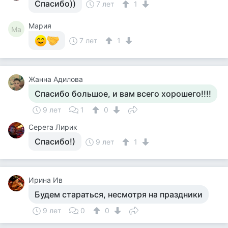
Спасибо))
7 лет
1
Мария
Ма
7 лет
1
Жанна Адилова
Спасибо большое, и вам всего хорошего!!!!
9 лет
1
0
Серега Лирик
Спасибо!)
9 лет
1
Ирина Ив
Будем стараться, несмотря на праздники
9 лет
0
0