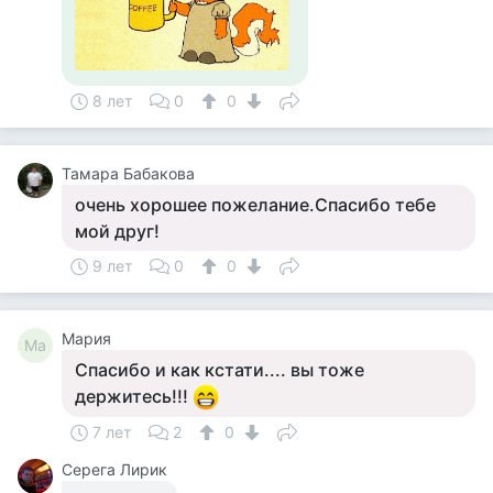
8 лет
0
0
Тамара Бабакова
очень хорошее пожелание.Спасибо тебе
мой друг!
9 лет
0
0
Мария
Ма
Спасибо и как кстати.... вы тоже
держитесь!!!
7 лет
2
0
Серега Лирик