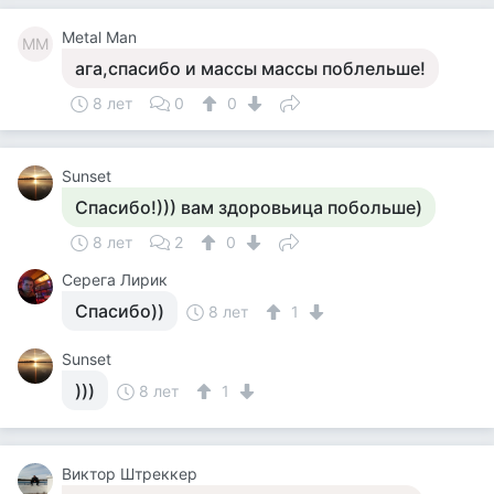
Metal Man
MM
ага,спасибо и массы массы поблельше!
8 лет
0
0
Sunset
Спасибо!))) вам здоровьица побольше)
8 лет
2
0
Серега Лирик
Спасибо))
8 лет
1
Sunset
)))
8 лет
1
Виктор Штреккер