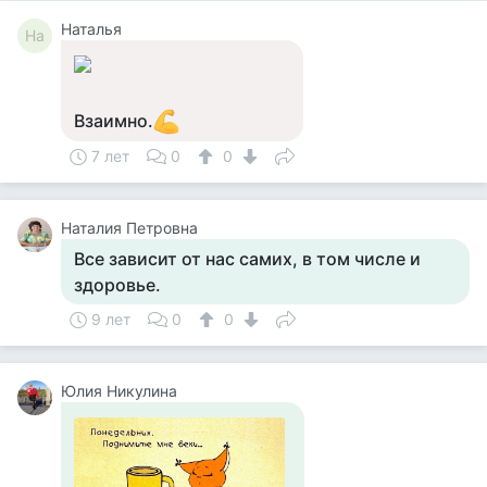
Наталья
На
Взаимно.
7 лет
0
0
Наталия Петровна
Все зависит от нас самих, в том числе и
здоровье.
9 лет
0
0
Юлия Никулина