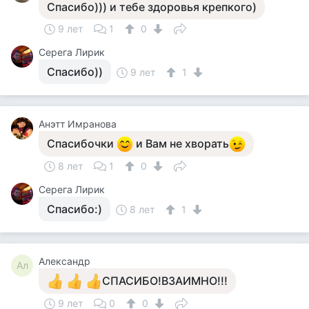
Спасибо))) и тебе здоровья крепкого)
9 лет
1
0
Серега Лирик
Спасибо))
9 лет
1
Анэтт Имранова
Спасибочки
и Вам не хворать
8 лет
1
0
Серега Лирик
Спасибо:)
8 лет
1
Александр
Ал
СПАСИБО!ВЗАИМНО!!!
9 лет
0
0