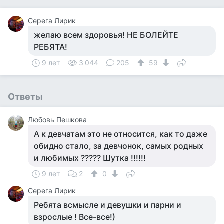
Серега Лирик
желаю всем здоровья! НЕ БОЛЕЙТЕ
РЕБЯТА!
9 лет
3 044
205
59
Ответы
Любовь Пешкова
А к девчатам это не относится, как то даже
обидно стало, за девчонок, самых родных
и любимых ????? Шутка !!!!!!
9 лет
2
0
Серега Лирик
Ребята всмысле и девушки и парни и
взрослые ! Все-все!)