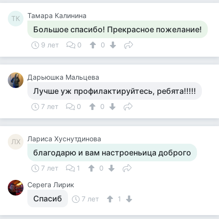
Тамара Калинина
ТК
Большое спасибо! Прекрасное пожелание!
9 лет
0
0
Дарьюшка Мальцева
Лучше уж профилактируйтесь, ребята!!!!!
7 лет
0
0
Лариса Хуснутдинова
ЛХ
благодарю и вам настроеньица доброго
7 лет
1
0
Серега Лирик
Спасиб
7 лет
1