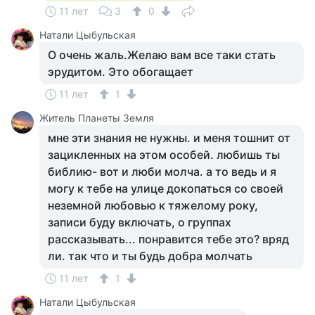
11 лет
3
0
Натали Цыбульская
О очень жаль.Желаю вам все таки стать
эрудитом. Это обогащает
11 лет
1
Житель Планеты Земля
мне эти знания не нужны. и меня тошнит от
зацикленных на этом особей. любишь ты
библию- вот и люби молча. а то ведь и я
могу к тебе на улице докопаться со своей
неземной любовью к тяжелому року,
записи буду включать, о группах
рассказывать... понравится тебе это? вряд
ли. так что и ты будь добра молчать
11 лет
1
Натали Цыбульская