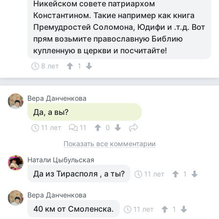
Никейском совете патриархом
Константином. Такие например как книга
Премудростей Соломона, Юдифи и .т.д. Вот
прям возьмите православную Библию
купленную в церкви и посчитайте!
8 лет
1
Вера Данченкова
Да, а вы?
11 лет
11
0
Показать все комментарии
Натали Цыбульская
Да из Тирасполя , а ты?
11 лет
1
Вера Данченкова
40 км от Смоленска.
11 лет
1