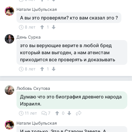
Натали Цыбульская
А вы это проверяли? кто вам сказал это ?
8 лет
1
День Сурка
это вы верующие верите в любой бред
который вам выгоден, а нам атеистам
приходится все проверять и доказывать
8 лет
1
Любовь Скутова
Думаю что это биография древнего народа
Израиля.
11 лет
7
0
Натали Цыбульская
И не только. Это в Старом Завете. А