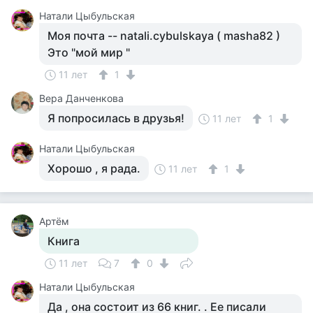
Натали Цыбульская
Моя почта -- natali.cybulskaya ( masha82 )
Это "мой мир "
11 лет
1
Вера Данченкова
Я попросилась в друзья!
11 лет
1
Натали Цыбульская
Хорошо , я рада.
11 лет
1
Артём
Книга
11 лет
7
0
Натали Цыбульская
Да , она состоит из 66 книг. . Ее писали