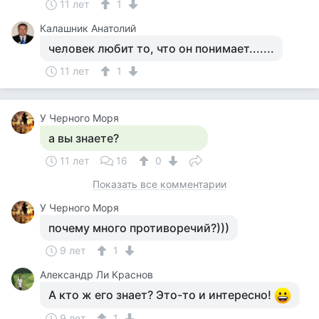
11 лет
1
Калашник Анатолий
человек любит то, что он понимает.......
11 лет
1
У Черного Моря
а вы знаете?
11 лет
16
0
Показать все комментарии
У Черного Моря
почему много противоречий?)))
9 лет
1
Александр Ли Краснов
А кто ж его знает? Это-то и интересно!
9 лет
1