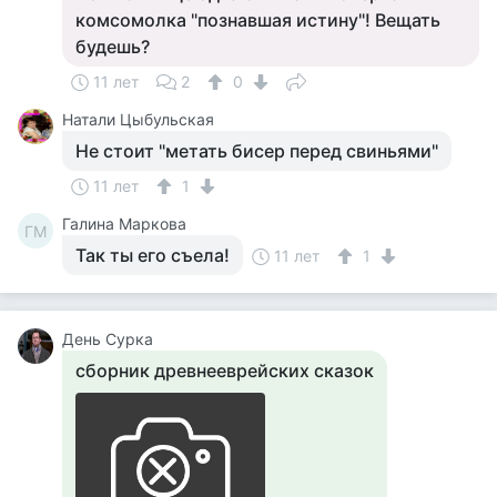
комсомолка "познавшая истину"! Вещать
будешь?
11 лет
2
0
Натали Цыбульская
Не стоит "метать бисер перед свиньями"
11 лет
1
Галина Маркова
ГМ
Так ты его съела!
11 лет
1
День Сурка
сборник древнееврейских сказок