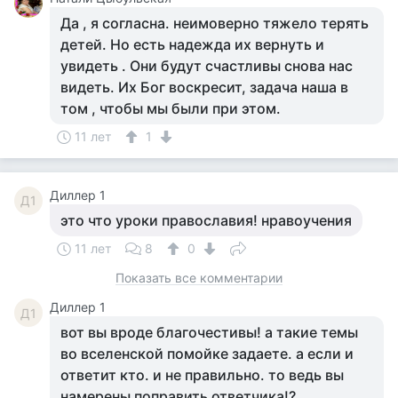
Да , я согласна. неимоверно тяжело терять
детей. Но есть надежда их вернуть и
увидеть . Они будут счастливы снова нас
видеть. Их Бог воскресит, задача наша в
том , чтобы мы были при этом.
11 лет
1
Диллер 1
Д1
это что уроки православия! нравоучения
11 лет
8
0
Показать все комментарии
Диллер 1
Д1
вот вы вроде благочестивы! а такие темы
во вселенской помойке задаете. а если и
ответит кто. и не правильно. то ведь вы
намерены поправить ответчика!?