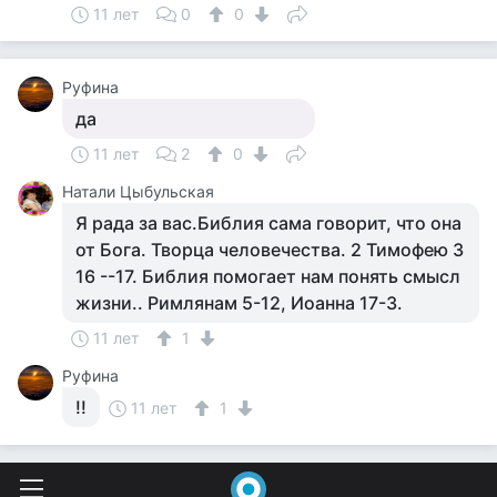
11 лет
0
0
Руфина
да
11 лет
2
0
Натали Цыбульская
Я рада за вас.Библия сама говорит, что она
от Бога. Творца человечества. 2 Тимофею 3
16 --17. Библия помогает нам понять смысл
жизни.. Римлянам 5-12, Иоанна 17-3.
11 лет
1
Руфина
!!
11 лет
1