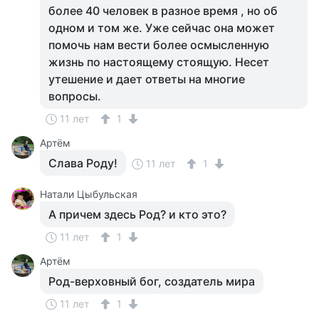
более 40 человек в разное время , но об
одном и том же. Уже сейчас она может
помочь нам вести более осмысленную
жизнь по настоящему стоящую. Несет
утешение и дает ответы на многие
вопросы.
11 лет
1
Артём
Слава Роду!
11 лет
1
Натали Цыбульская
А причем здесь Род? и кто это?
11 лет
1
Артём
Род-верховный бог, создатель мира
11 лет
1