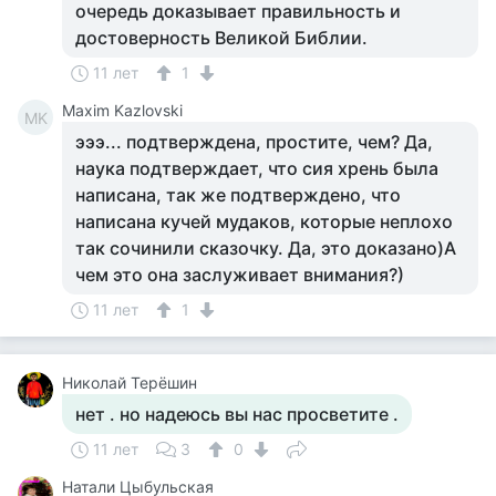
очередь доказывает правильность и
достоверность Великой Библии.
11 лет
1
Maxim Kazlovski
MK
эээ... подтверждена, простите, чем? Да,
наука подтверждает, что сия хрень была
написана, так же подтверждено, что
написана кучей мудаков, которые неплохо
так сочинили сказочку. Да, это доказано)А
чем это она заслуживает внимания?)
11 лет
1
Николай Терёшин
нет . но надеюсь вы нас просветите .
11 лет
3
0
Натали Цыбульская