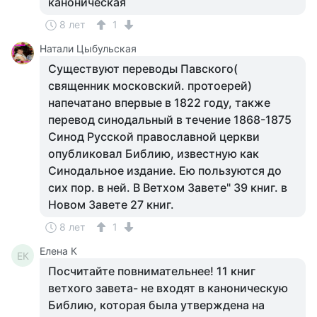
каноническая
8 лет
1
Натали Цыбульская
Существуют переводы Павского(
священник московский. протоерей)
напечатано впервые в 1822 году, также
перевод синодальный в течение 1868-1875
Синод Русской православной церкви
опубликовал Библию, известную как
Синодальное издание. Ею пользуются до
сих пор. в ней. В Ветхом Завете" 39 книг. в
Новом Завете 27 книг.
8 лет
1
Елена К
ЕК
Посчитайте повнимательнее! 11 книг
ветхого завета- не входят в каноническую
Библию, которая была утверждена на