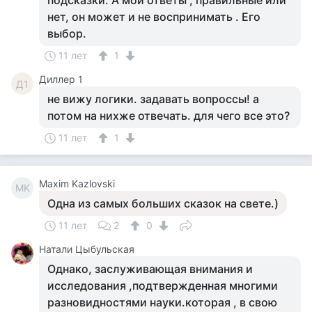
подсказки. А мои ответы , правильные или
нет, он может и не воспринимать . Его
выбор.
11 лет
1
Диллер 1
Д1
не вижу логики. задавать вопроссы! а
потом на нихже отвечать. для чего все это?
11 лет
1
Maxim Kazlovski
MK
Одна из самых больших сказок на свете.)
11 лет
2
0
Натали Цыбульская
Однако, заслуживающая внимания и
исследования ,подтвержденная многими
разновидностями науки.которая , в свою