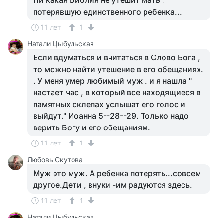
Ни какая Библия не утешит мать ,
потерявшую единственного ребенка...
11 лет
1
Натали Цыбульская
Если вдуматься и вчитаться в Слово Бога ,
то можно найти утешение в его обещаниях.
. У меня умер любимый муж . и я нашла "
настает час , в который все находящиеся в
памятных склепах услышат его голос и
выйдут." Иоанна 5--28--29. Только надо
верить Богу и его обещаниям.
11 лет
1
Любовь Скутова
Муж это муж. А ребенка потерять...совсем
другое.Дети , внуки -им радуются здесь.
11 лет
1
Натали Цыбульская