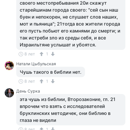
своего местопребывания 20и скажут
старейшинам города своего: "сей сын наш
буен и непокорен, не слушает слов наших,
мот и пьяница"; 21тогда все жители города
его пусть побьют его камнями до смерти; и
так истреби зло из среды себя, и все
Израильтяне услышат и убоятся.
8 лет
1
Натали Цыбульская
Чушь такого в библии нет.
8 лет
1
День Сурка
эта чушь из библии, Второзаконие, гл. 21
впрочем что взять с исследователей
бруклинских методичек, они библию в
глаза не видели
8 лет
1