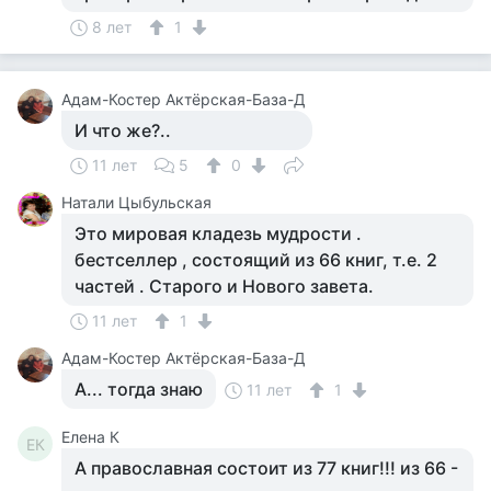
8 лет
1
Адам-Костер Актёрская-База-Д
И что же?..
11 лет
5
0
Натали Цыбульская
Это мировая кладезь мудрости .
бестселлер , состоящий из 66 книг, т.е. 2
частей . Старого и Нового завета.
11 лет
1
Адам-Костер Актёрская-База-Д
А... тогда знаю
11 лет
1
Елена К
ЕК
А православная состоит из 77 книг!!! из 66 -