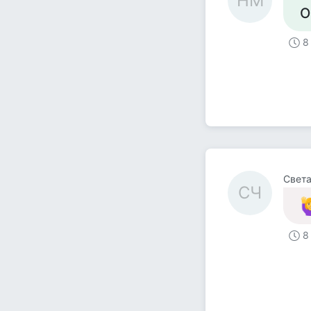
НМ
О
8
Света
СЧ
8