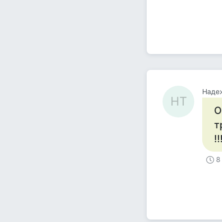
Наде
НТ
О
т
!!
8