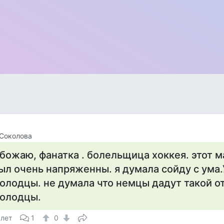
Соколова
божаю, фанатка . болельщица хоккея. этот м
ыл очень напряженны. я думала сойду с ума
олодцы. не думала что немцы дадут такой о
олодцы.
 лет
1
0