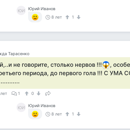
Юрий Иванов
ЮИ
8 лет
1
жда Тарасенко
й,..и не говорите, столько нервов !!!
, особ
ретьего периода, до первого гола !!! С УМ
!...........
 лет
1
0
Юрий Иванов
ЮИ
8 лет
1