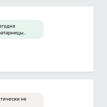
егодня
атарницы..
ктически не