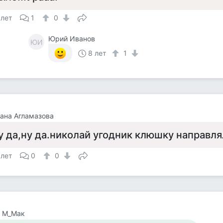
 лет
1
0
Юрий Иванов
ЮИ
8 лет
1
ана Агламазова
у да,ну да.николай угодник клюшку направля
 лет
0
0
а М_Мак