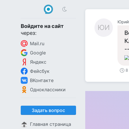
Юрий
Войдите на сайт
ЮИ
В
через:
К
Mail.ru
-
Google
Яндекс
8
Фейсбук
ВКонтакте
Одноклассники
Задать вопрос
Главная страница