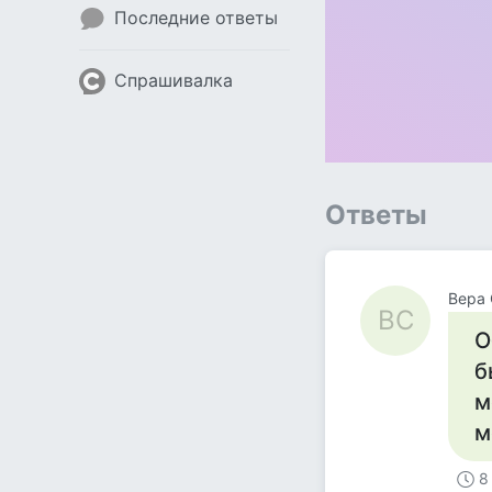
Последние ответы
Спрашивалка
Ответы
Вера 
ВС
О
б
м
м
8