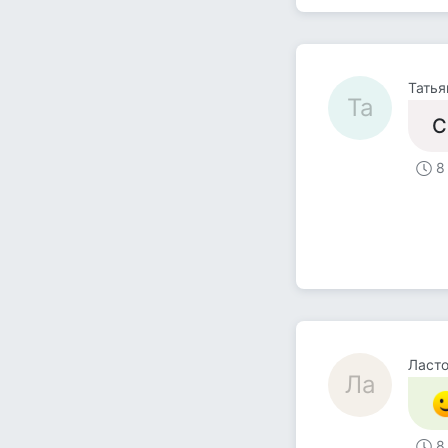
Татья
Та
С
8
Ласт
Ла
8