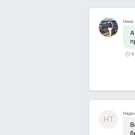
Нина 
А
п
8
Наде
НТ
В
б