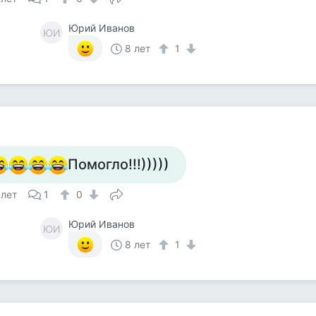
Юрий Иванов
ЮИ
8 лет
1
а
Помогло!!!)))))
 лет
1
0
Юрий Иванов
ЮИ
8 лет
1