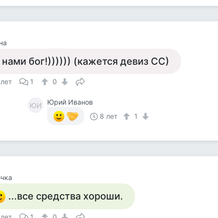
на
 нами бог!)))))) (кажется девиз СС)
 лет
1
0
Юрий Иванов
ЮИ
8 лет
1
очка
...все средства хороши.
 лет
1
0