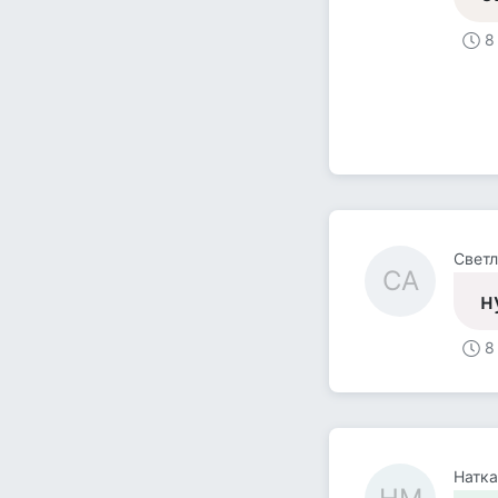
8
Светл
СА
н
8
Натк