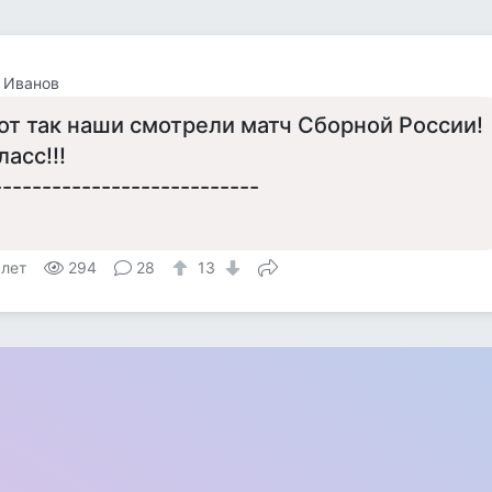
 Иванов
от так наши смотрели матч Сборной России!
ласс!!!
---------------------------
 лет
294
28
13