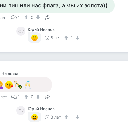
ни лишили нас флага, а мы их золота))
 лет
1
0
Юрий Иванов
ЮИ
8 лет
1
 Чиркова
 лет
1
0
Юрий Иванов
ЮИ
8 лет
1