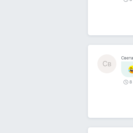
Свет
Св
8