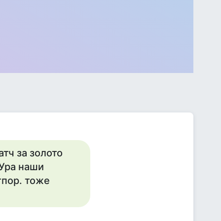
атч за золото
.Ура наши
тпор. тоже