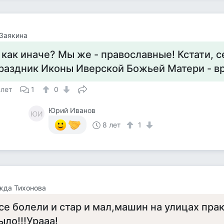
Заякина
 как иначе? Мы же - православные! Кстати, с
раздник Иконы Иверской Божьей Матери - вр
 лет
1
0
Юрий Иванов
ЮИ
8 лет
1
жда Тихонова
се болели и стар и мал,машин на улицах пра
ыло!!!Урааа!