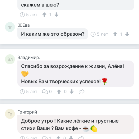
скажем в шею?
5 лет
1
🧚‍♀️Ева
🧚‍
И каким же это образом?
5 лет
1
Владимир.
Вл
Спасибо за возрождение к жизни, Алёна!
Новых Вам творческих успехов!
5 лет
0
0
Григорий
Гр
Доброе утро ! Какие лёгкие и грустные
стихи Ваши ? Вам кофе -
5 лет
1
0