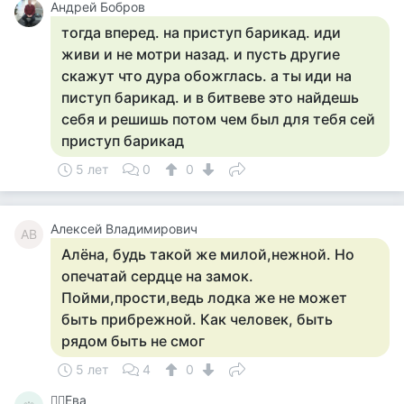
Андрей Бобров
тогда вперед. на приступ барикад. иди
живи и не мотри назад. и пусть другие
скажут что дура обожглась. а ты иди на
пиступ барикад. и в битвеве это найдешь
себя и решишь потом чем был для тебя сей
приступ барикад
5 лет
0
0
Алексей Владимирович
АВ
Алёна, будь такой же милой,нежной. Но
опечатай сердце на замок.
Пойми,прости,ведь лодка же не может
быть прибрежной. Как человек, быть
рядом быть не смог
5 лет
4
0
🧚‍♀️Ева