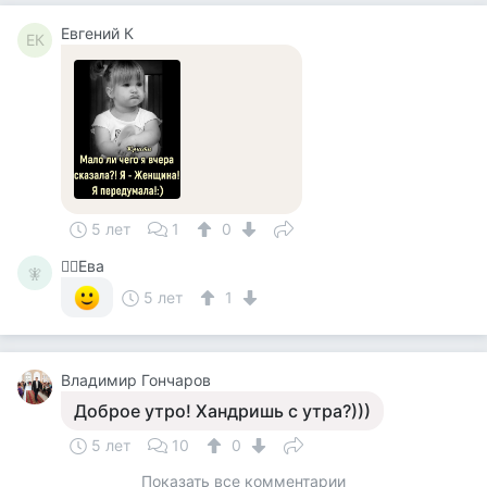
Евгений К
ЕК
5 лет
1
0
🧚‍♀️Ева
🧚‍
5 лет
1
Владимир Гончаров
Доброе утро! Хандришь с утра?)))
5 лет
10
0
Показать все комментарии