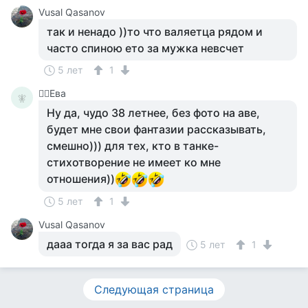
Vusal Qasanov
так и ненадо ))то что валяетца рядом и
часто спиною ето за мужка невсчет
5 лет
1
🧚‍♀️Ева
🧚‍
Ну да, чудо 38 летнее, без фото на аве,
будет мне свои фантазии рассказывать,
смешно))) для тех, кто в танке-
стихотворение не имеет ко мне
отношения))
5 лет
1
Vusal Qasanov
дааа тогда я за вас рад
5 лет
1
Следующая страница