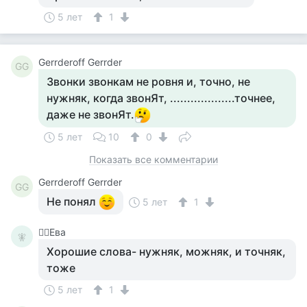
5 лет
1
Gerrderoff Gerrder
GG
Звонки звонкам не ровня и, точно, не
нужняк, когда звонЯт, ...................точнее,
даже не звонЯт.
5 лет
10
0
Показать все комментарии
Gerrderoff Gerrder
GG
Не понял
5 лет
1
🧚‍♀️Ева
🧚‍
Хорошие слова- нужняк, можняк, и точняк,
тоже
5 лет
1