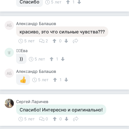
Спасибо
5 лет
1
Александр Балашов
АБ
красиво, это что сильные чувства???
5 лет
2
0
🧚‍♀️Ева
🧚‍
))
5 лет
1
Александр Балашов
АБ
5 лет
1
Сергей Ларичев
Спасибо! Интересно и оригинально!
5 лет
0
0