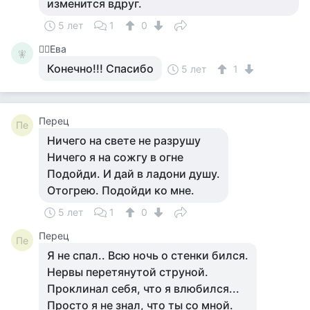
изменится вдруг.
5 лет
1
0
🧚‍♀️Ева
🧚‍
Конечно!!! Спасибо
5 лет
1
Перец
Пе
Ничего на свете не разрушу
Ничего я на сожгу в огне
Подойди. И дай в ладони душу.
Отогрею. Подойди ко мне.
5 лет
1
0
Перец
Пе
Я не спал.. Всю ночь о стенки бился.
Нервы перетянутой струной.
Проклинал себя, что я влюбился...
Просто я не знал, что ты со мной.