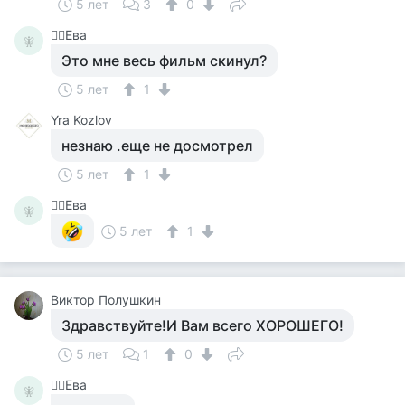
5 лет
3
0
🧚‍♀️Ева
🧚‍
Это мне весь фильм скинул?
5 лет
1
Yra Kozlov
незнаю .еще не досмотрел
5 лет
1
🧚‍♀️Ева
🧚‍
5 лет
1
Виктор Полушкин
Здравствуйте!И Вам всего ХОРОШЕГО!
5 лет
1
0
🧚‍♀️Ева
🧚‍