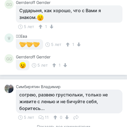
Gerrderoff Gerrder
GG
Сударыня, как хорошо, что с Вами я
знаком.
5 лет
1
🧚‍♀️Ева
🧚‍
5 лет
1
Gerrderoff Gerrder
GG
5 лет
1
Симбирятин Владимир
согрею, развею грустюльки, только не
живите с ленью и не бичуйте себя,
боритесь...
5 лет
11
0
Показать все комментарии