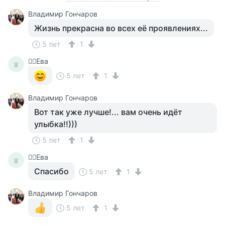
Владимир Гончаров
Жизнь прекрасна во всех её проявлениях...
5 лет
1
🧚‍♀️Ева
🧚‍
5 лет
1
Владимир Гончаров
Вот так уже лучше!... вам очень идёт
улыбка!!)))
5 лет
1
🧚‍♀️Ева
🧚‍
Спасибо
5 лет
1
Владимир Гончаров
5 лет
1