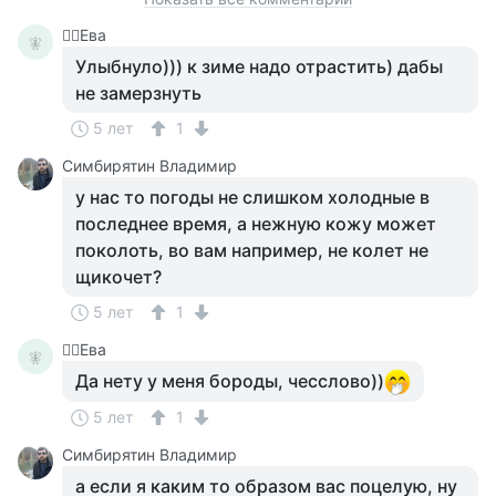
🧚‍♀️Ева
🧚‍
Улыбнуло))) к зиме надо отрастить) дабы
не замерзнуть
5 лет
1
Симбирятин Владимир
у нас то погоды не слишком холодные в
последнее время, а нежную кожу может
поколоть, во вам например, не колет не
щикочет?
5 лет
1
🧚‍♀️Ева
🧚‍
Да нету у меня бороды, чесслово))
5 лет
1
Симбирятин Владимир
а если я каким то образом вас поцелую, ну