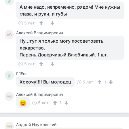
🧚‍
А мне надо, непременно, рядом! Мне нужны
глаза, и руки, и губы
5 лет
1
Алексей Владимирович
АВ
Ну...тут я только могу посоветовать
лекарство.
Парень,Доверчивый.Влюбчивый. 1 шт.
5 лет
1
🧚‍♀️Ева
🧚‍
Хохочу!!!! Вы молодец
5 лет
1
Алексей Владимирович
АВ
5 лет
1
Андрей Наумовский
АН