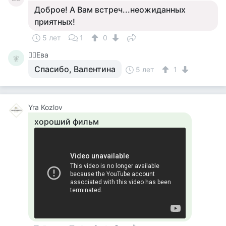
Доброе! А Вам встреч...неожиданных
приятных!
5 лет
1
0
🧚‍♀️Ева
🧚‍
Спасибо, Валентина
5 лет
1
Yra Kozlov
хороший фильм