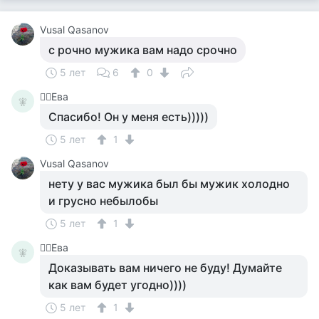
Vusal Qasanov
с рочно мужика вам надо срочно
5 лет
6
0
🧚‍♀️Ева
🧚‍
Спасибо! Он у меня есть)))))
5 лет
1
Vusal Qasanov
нету у вас мужика был бы мужик холодно
и грусно небылобы
5 лет
1
🧚‍♀️Ева
🧚‍
Доказывать вам ничего не буду! Думайте
как вам будет угодно))))
5 лет
1