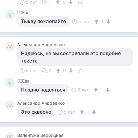
5 лет
1
0
🧚‍♀️Ева
🧚‍
Тыкву похлопайте
5 лет
1
Александр Андреенко
АА
Надеюсь, не вы состряпали это подобие
текста
5 лет
2
0
🧚‍♀️Ева
🧚‍
Поздно надеяться
5 лет
1
Александр Андреенко
АА
Это скверно
5 лет
1
Валентина Вербицкая
ВВ