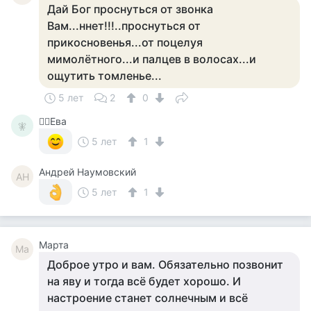
Дай Бог проснуться от звонка
Вам...ннет!!!..проснуться от
прикосновенья...от поцелуя
мимолётного...и палцев в волосах...и
ощутить томленье...
5 лет
2
0
🧚‍♀️Ева
🧚‍
5 лет
1
Андрей Наумовский
АН
5 лет
1
Марта
Ма
Доброе утро и вам. Обязательно позвонит
на яву и тогда всё будет хорошо. И
настроение станет солнечным и всё