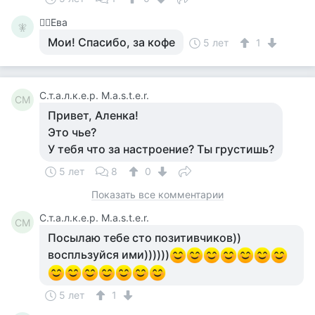
🧚‍♀️Ева
🧚‍
Мои! Спасибо, за кофе
5 лет
1
С.т.а.л.к.е.р. M.a.s.t.e.r.
СM
Привет, Аленка!
Это чье?
У тебя что за настроение? Ты грустишь?
5 лет
8
0
Показать все комментарии
С.т.а.л.к.е.р. M.a.s.t.e.r.
СM
Посылаю тебе сто позитивчиков))
воспльзуйся ими))))))
5 лет
1