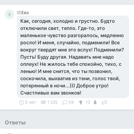
🧚‍♀️Ева
🧚‍
Как, сегодня, холодно и грустно. Будто
отключили свет, тепло. Где-то, это
маленькое чувство разгоралось, медленно
росло! И меня, случайно, подменили! Все
вокруг твердят мне это вслух! Подменили?
Пусть! Буду другая. Надавать мне надо
оплеух! Не жилось тебе спокойно, тихо, с
ленью! И мне снится, что ты позвонил,
соскочила, выхватив из тени, голос твой,
потерянный в ночи...))) Доброе утро!
Счастливых вам звонков!
5 лет
1 225
59
13
Ответы