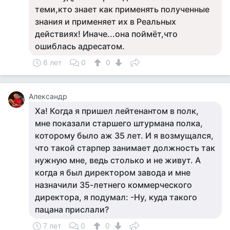
теми,кто знает как применять полученные
знания и применяет их в Реальных
действиях! Иначе...она поймёт,что
ошиблась адресатом.
6 лет
0
0
Александр
Ха! Когда я пришел лейтенантом в полк,
мне показали старшего штурмана полка,
которому было аж 35 лет. И я возмущался,
что такой старпер занимает должность так
нужную мне, ведь столько и не живут. А
когда я был директором завода и мне
назначили 35-летнего коммерческого
директора, я подумал: -Ну, куда такого
пацана прислали?
7 лет
0
0