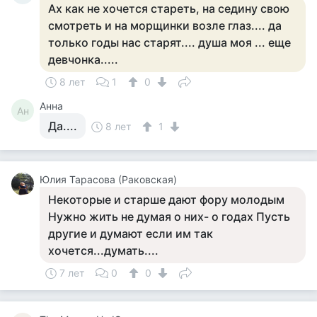
Ах как не хочется стареть, на седину свою
смотреть и на морщинки возле глаз.... да
только годы нас старят.... душа моя ... еще
девчонка.....
8 лет
1
0
Анна
Ан
Да....
8 лет
1
Юлия Тарасова (Раковская)
Некоторые и старше дают фору молодым
Нужно жить не думая о них- о годах Пусть
другие и думают если им так
хочется...думать....
7 лет
0
0