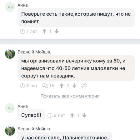
Анна
Ан
Поверьте есть такие,которые пишут, что не
помнят
7 лет
1
Бедный Мойша.
мы организовали вечеринку кому за 60, и
надеемся что 40-50 летние малолетки не
сорвут нам праздник.
8 лет
15
0
Показать все комментарии
Анна
Ан
Супер!!!
8 лет
1
Бедный Мойша.
у нас своё сало, Дальневосточное.