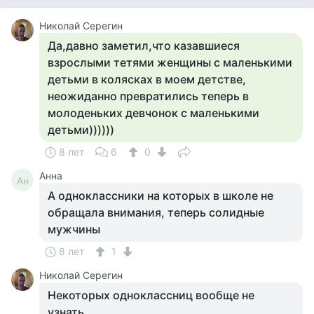
Николай Серегин
Да,давно заметил,что казавшиеся
взрослыми тетями женщины с маленькими
детьми в колясках в моем детстве,
неожиданно превратились теперь в
молоденьких девчонок с маленькими
детьми))))))
8 лет
6
0
Анна
Ан
А одноклассники на которых в школе не
обращала внимания, теперь солидные
мужчины
8 лет
1
Николай Серегин
Некоторых одноклассниц вообще не
узнать....