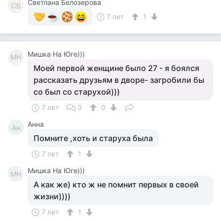
Светлана Белозерова
СБ
7 лет
1
Мишка На Юге)))
МН
Моей первой женщине было 27 - я боялся
рассказать друзьям в дворе- загробили бы
со был со старухой)))
7 лет
3
0
Анна
Ан
Помните ,хоть и старуха была
7 лет
1
Мишка На Юге)))
МН
А как же) кто ж не помнит первых в своей
жизни))))
7 лет
1