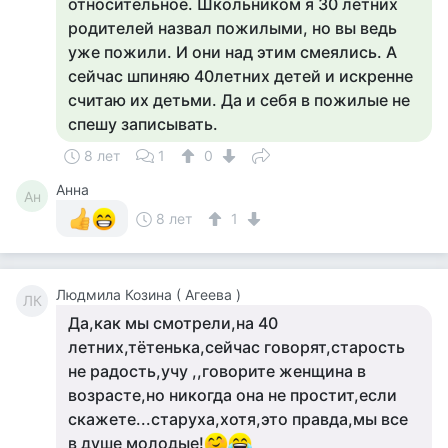
относительное. Школьником я 30 летних
родителей назвал пожилыми, но вы ведь
уже пожили. И они над этим смеялись. А
сейчас шпиняю 40летних детей и искренне
считаю их детьми. Да и себя в пожилые не
спешу записывать.
8 лет
1
0
Анна
Ан
8 лет
1
Людмила Козина ( Агеева )
ЛК
Да,как мы смотрели,на 40
летних,тётенька,сейчас говорят,старость
не радость,учу ,,говорите женщина в
возрасте,но никогда она не простит,если
скажете...старуха,хотя,это правда,мы все
в душе молодые!