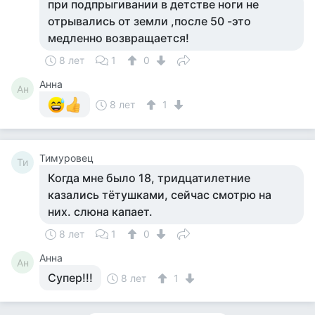
при подпрыгивании в детстве ноги не
отрывались от земли ,после 50 -это
медленно возвращается!
8 лет
1
0
Анна
Ан
8 лет
1
Тимуровец
Ти
Когда мне было 18, тридцатилетние
казались тётушками, сейчас смотрю на
них. слюна капает.
8 лет
1
0
Анна
Ан
Супер!!!
8 лет
1