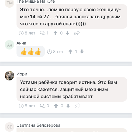
The Мишка На Юге
TМ
Это точно...помню первую свою женщину-
мне 14 ей 27.... боялся рассказать друзьям
что я со старухой спал:))))))
8 лет
1
0
Анна
Ан
8 лет
1
Иори
Устами ребёнка говорит истина. Это Вам
сейчас кажется, защитный механизм
нервной системы срабатывает
8 лет
0
0
Светлана Белозерова
СБ