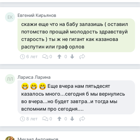
Евгений Кирьянов
ЕК
скажи еще что на бабу залазишь ( оставил
потомство прощай молодость здравствуй
старость ) ты ж не гигант как казанова
распутин или граф орлов
6 лет
0
0
Лариса Ларина
ЛЛ
Еще вчера нам пятьдесят
казалось много...сегодня б мы вернулись
во вчера...но будет завтра..и тогда мы
вспомним про сегодня....
8 лет
0
0
Михаил Андриянов