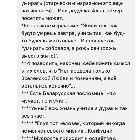
умирать (старческим маразмом это ещё
называется)... Или дедушка Альцгеймер
посетить может.
*Есть такое изречение: "Живи так, как
будто умрешь завтра, учиcь так, как буд-
то будешь жить вечно". И словянская
"умирать собрался, а рожь сей (рожь
вместо жито)".
**И позволить, наконец, себе понять смысл
этих слов, что "Нет предела только
Вселенской Любви и познаниям, а всё
остальное конечно"...
*** Есть Беларусская пословица "Что
мучает, то и учит".
****Умный всю жизнь учится,а дурак и так
всё знает.
***** "Глуп тот человек, который никогда
не меняет своего мнения". Конфуций.
*****Мудрость приходит и остаётся с