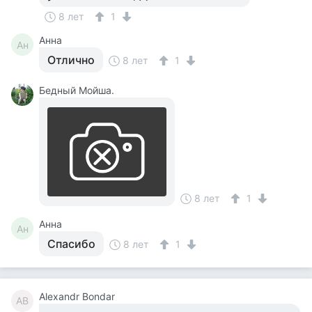
8 лет
1
Анна
Ан
Отлично
8 лет
1
Бедный Мойша.
8 лет
1
Анна
Ан
Спасибо
8 лет
1
Alexandr Bondar
AB