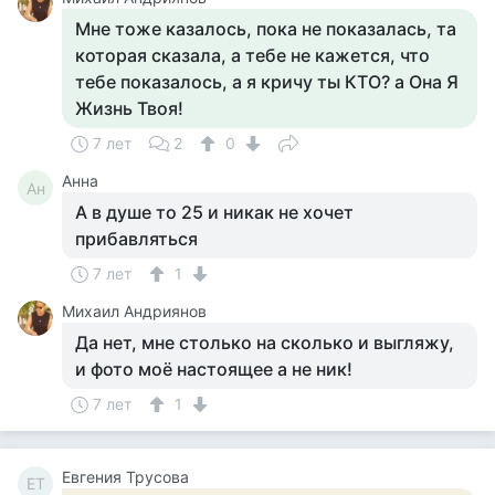
Мне тоже казалось, пока не показалась, та
которая сказала, а тебе не кажется, что
тебе показалось, а я кричу ты КТО? а Она Я
Жизнь Твоя!
7 лет
2
0
Анна
Ан
А в душе то 25 и никак не хочет
прибавляться
7 лет
1
Михаил Андриянов
Да нет, мне столько на сколько и выгляжу,
и фото моё настоящее а не ник!
7 лет
1
Евгения Трусова
ЕТ