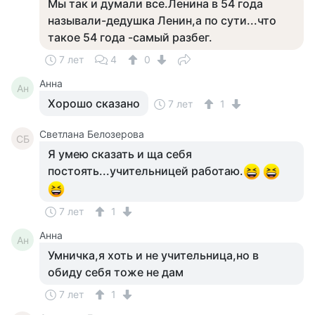
Мы так и думали все.Ленина в 54 года
называли-дедушка Ленин,а по сути...что
такое 54 года -самый разбег.
7 лет
4
0
Анна
Ан
Хорошо сказано
7 лет
1
Светлана Белозерова
СБ
Я умею сказать и ща себя
постоять...учительницей работаю.
7 лет
1
Анна
Ан
Умничка,я хоть и не учительница,но в
обиду себя тоже не дам
7 лет
1