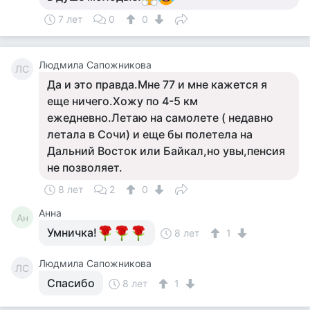
7 лет
0
0
Людмила Сапожникова
ЛС
Да и это правда.Мне 77 и мне кажется я
еще ничего.Хожу по 4-5 км
ежедневно.Летаю на самолете ( недавно
летала в Сочи) и еще бы полетела на
Дальний Восток или Байкал,но увы,пенсия
не позволяет.
8 лет
2
0
Анна
Ан
Умничка!
8 лет
1
Людмила Сапожникова
ЛС
Спасибо
8 лет
1