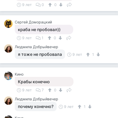
9 лет
0
0
Сергей Доморацкий
краба не пробовал))
9 лет
1
0
Людмила Добрыйвечер
я тоже не пробовала
9 лет
1
Кино
Крабы конечно
9 лет
7
0
Людмила Добрыйвечер
почему конечно?
9 лет
1
Кино