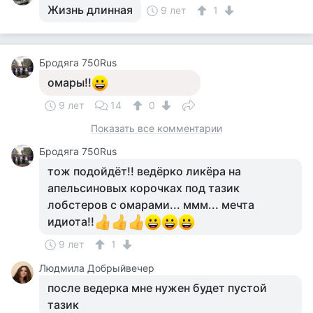
Жизнь длинная
9 лет
1
Бродяга 750Rus
омары!!
9 лет
14
0
Показать все комментарии
Бродяга 750Rus
тож подойдёт!! ведёрко ликёра на
апельсиновых корочках под тазик
лобстеров с омарами... ммм... мечта
идиота!!
9 лет
1
Людмила Добрыйвечер
после ведерка мне нужен будет пустой
тазик