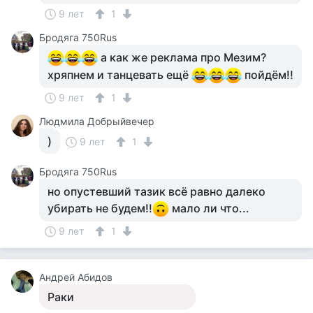
9 лет
1
Бродяга 750Rus
а как же реклама про Мезим?
хряпнем и танцевать ещё
пойдём!!
9 лет
1
Людмила Добрыйвечер
)
9 лет
1
Бродяга 750Rus
но опустевший тазик всё равно далеко
убирать не будем!!
мало ли что...
9 лет
1
Андрей Абидов
Раки