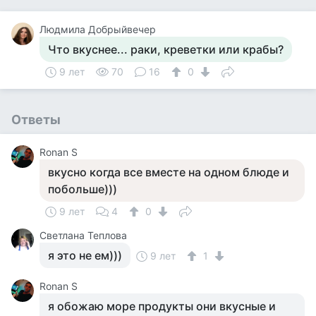
Людмила Добрыйвечер
Что вкуснее... раки, креветки или крабы?
9 лет
70
16
0
Ответы
Ronan S
вкусно когда все вместе на одном блюде и
побольше)))
9 лет
4
0
Светлана Теплова
я это не ем)))
9 лет
1
Ronan S
я обожаю море продукты они вкусные и