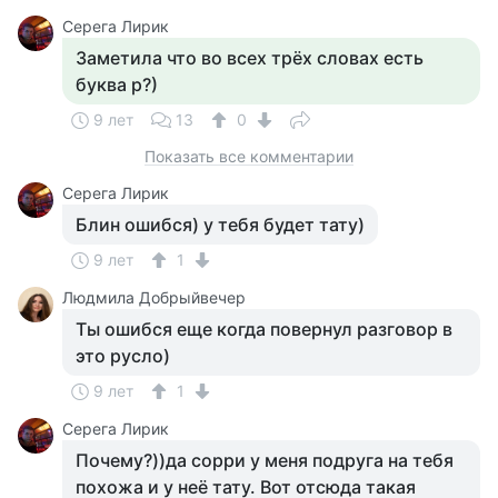
Серега Лирик
Заметила что во всех трёх словах есть
буква р?)
9 лет
13
0
Показать все комментарии
Серега Лирик
Блин ошибся) у тебя будет тату)
9 лет
1
Людмила Добрыйвечер
Ты ошибся еще когда повернул разговор в
это русло)
9 лет
1
Серега Лирик
Почему?))да сорри у меня подруга на тебя
похожа и у неё тату. Вот отсюда такая