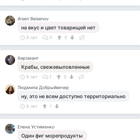
Arsen Beisenov
на вкус и цвет товарищей нет
9 лет
0
0
Хиромант
Крабы, свежевыловленные
9 лет
1
0
Людмила Добрыйвечер
ну, это не всем доступно территориально
9 лет
1
Елена Устименко
Один фиг морепродукты