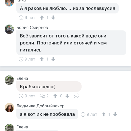
А я раков не люблю. ...из за послевкусия
9 лет
1
Борис Смирнов
Всё зависит от того в какой воде они
росли. Проточной или стоячей и чем
питались
9 лет
1
Елена
Крабы канешн(
9 лет
2
0
Людмила Добрыйвечер
а я вот их не пробовала
9 лет
1
Елена