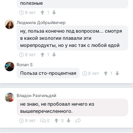
полезные
9 лет
1
Людмила Добрыйвечер
ну, польза конечно под вопросом... смотря
в какой экологии плавали эти
морепродукты, но у нас так с любой едой
9 лет
1
Ronan S
Польза сто-процентная
9 лет
1
Владон Разгильдяй
не знаю, не пробовал ничего из
вышеперечисленного.
9 лет
0
0