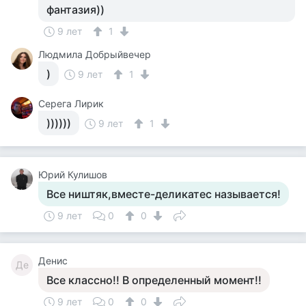
фантазия))
9 лет
1
Людмила Добрыйвечер
)
9 лет
1
Серега Лирик
))))))
9 лет
1
Юрий Кулишов
Все ништяк,вместе-деликатес называется!
9 лет
0
0
Денис
Де
Все классно!! В определенный момент!!
9 лет
0
0