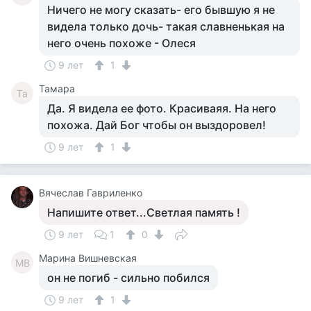
Ничего не могу сказать- его бывшую я не
видела только дочь- такая славненькая на
него очень похоже - Олеся
9 лет
1
Тамара
Та
Да. Я видела ее фото. Красиваяя. На него
похожа. Дай Бог чтобы он выздоровел!
9 лет
1
Вячеслав Гавриленко
Напишите ответ...Светлая память !
9 лет
1
0
Марина Вишневская
МВ
он не погиб - сильно побился
9 лет
1