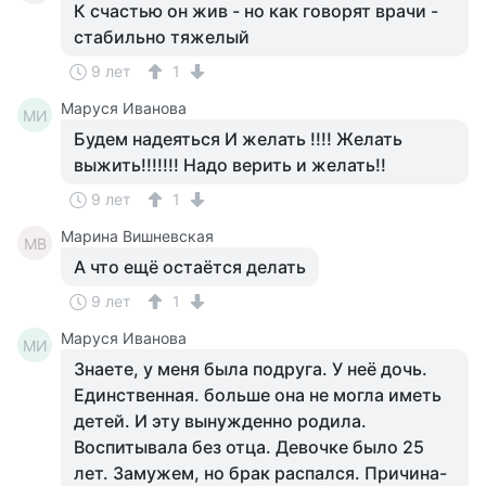
К счастью он жив - но как говорят врачи -
стабильно тяжелый
9 лет
1
Маруся Иванова
МИ
Будем надеяться И желать !!!! Желать
выжить!!!!!!! Надо верить и желать!!
9 лет
1
Марина Вишневская
МВ
А что ещё остаётся делать
9 лет
1
Маруся Иванова
МИ
Знаете, у меня была подруга. У неё дочь.
Единственная. больше она не могла иметь
детей. И эту вынужденно родила.
Воспитывала без отца. Девочке было 25
лет. Замужем, но брак распался. Причина-