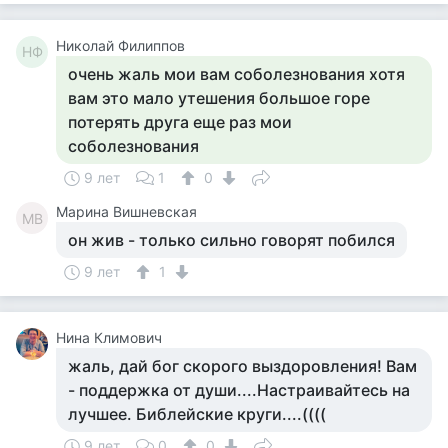
Николай Филиппов
НФ
очень жаль мои вам соболезнования хотя
вам это мало утешения большое горе
потерять друга еще раз мои
соболезнования
9 лет
1
0
Марина Вишневская
МВ
он жив - только сильно говорят побился
9 лет
1
Нина Климович
жаль, дай бог скорого выздоровления! Вам
- поддержка от души....Настраивайтесь на
лучшее. Библейские круги....((((
9 лет
0
0