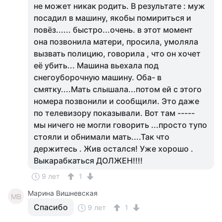
не может никак родить. В результате : муж
посадил в машину, якобы помириться и
повёз...... быстро...очень. в этот момент
она позвонила матери, просила, умоляла
вызвать полицию, говорила , что он хочет
её убить... Машина вьехала под
снегоуборочную машину. Оба- в
смятку....Мать слышала...потом ей с этого
номера позвонили и сообщили. Это даже
по телевизору показывали. Вот там -----
мы ничего не могли говорить ...просто тупо
стояли и обнимали мать....Так что
держитесь . Жив остался! Уже хорошо .
Выкарабкаться ДОЛЖЕН!!!!
9 лет
1
Марина Вишневская
МВ
Спасибо
9 лет
1