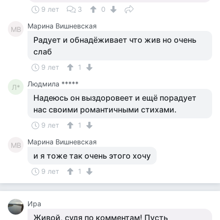
9 лет
3
0
Марина Вишневская
МВ
Радует и обнадёживает что жив но очень
слаб
9 лет
1
Людмила *****
Л*
Надеюсь он выздоровеет и ещё порадует
нас своими романтичными стихами.
9 лет
1
Марина Вишневская
МВ
и я тоже так очень этого хочу
9 лет
1
Ира
Живой, судя по комментам! Пусть