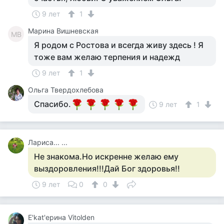
9 лет
1
Марина Вишневская
МВ
Я родом с Ростова и всегда живу здесь ! Я
тоже вам желаю терпения и надежд
9 лет
1
Ольга Твердохлебова
Спасибо.
9 лет
1
Лариса... ...
Не знакома.Но искренне желаю ему
выздоровления!!!Дай Бог здоровья!!
9 лет
0
0
Е'kat'ерина Vitolden