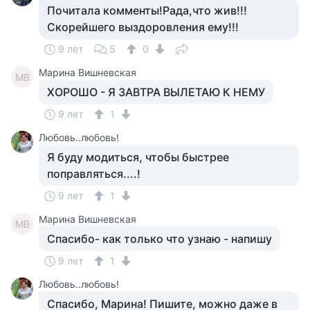
Почитала комменты!Рада,что жив!!!
Скорейшего выздоровления ему!!!
9 лет
5
0
Марина Вишневская
МВ
ХОРОШО - Я ЗАВТРА ВЫЛЕТАЮ К НЕМУ
9 лет
1
Любовь..любовь!
Я буду модиться, чтобы быстрее
поправляться....!
9 лет
1
Марина Вишневская
МВ
Спасибо- как только что узнаю - напишу
9 лет
1
Любовь..любовь!
Спасибо, Марина! Пишите, можно даже в