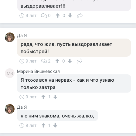
выздоравливает!!!
9 лет
0
0
Да Я
рада, что жив, пусть выздоравливает
побыстрей!
9 лет
2
0
Марина Вишневская
МВ
Я тоже вся на нервах - как и что узнаю
только завтра
9 лет
1
Да Я
я с ним знакома, очень жалко,
9 лет
1