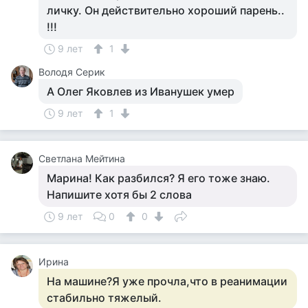
личку. Он действительно хороший парень..
!!!
9 лет
1
Володя Серик
А Олег Яковлев из Иванушек умер
9 лет
1
Светлана Мейтина
Марина! Как разбился? Я его тоже знаю.
Напишите хотя бы 2 слова
9 лет
0
0
Ирина
На машине?Я уже прочла,что в реанимации
стабильно тяжелый.