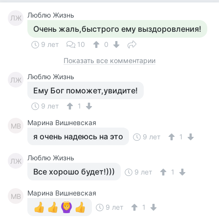
Люблю Жизнь
ЛЖ
Очень жаль,быстрого ему выздоровления!
9 лет
10
0
Показать все комментарии
Люблю Жизнь
ЛЖ
Ему Бог поможет,увидите!
9 лет
1
Марина Вишневская
МВ
я очень надеюсь на это
9 лет
1
Люблю Жизнь
ЛЖ
Все хорошо будет!)))
9 лет
1
Марина Вишневская
МВ
9 лет
1