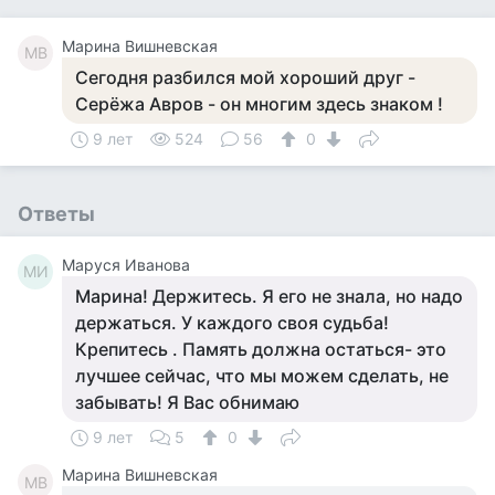
Марина Вишневская
МВ
Сегодня разбился мой хороший друг -
Серёжа Авров - он многим здесь знаком !
9 лет
524
56
0
Ответы
Маруся Иванова
МИ
Марина! Держитесь. Я его не знала, но надо
держаться. У каждого своя судьба!
Крепитесь . Память должна остаться- это
лучшее сейчас, что мы можем сделать, не
забывать! Я Вас обнимаю
9 лет
5
0
Марина Вишневская
МВ