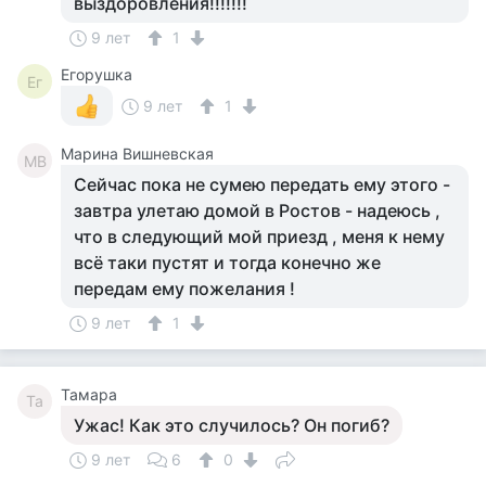
выздоровления!!!!!!!
9 лет
1
Егорушка
Ег
9 лет
1
Марина Вишневская
МВ
Сейчас пока не сумею передать ему этого -
завтра улетаю домой в Ростов - надеюсь ,
что в следующий мой приезд , меня к нему
всё таки пустят и тогда конечно же
передам ему пожелания !
9 лет
1
Тамара
Та
Ужас! Как это случилось? Он погиб?
9 лет
6
0