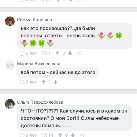
Римма Катунина
как это произошло??..да были
вопросы..ответы.. очень жаль..
9 лет
1
0
Марина Вишневская
МВ
всё потом - сейчас не до этого
9 лет
1
Ольга Твердохлебова
ЧТО-ЧТО?????? Как случилось и в каком он
состоянии? О мой Бог!!! Силы небесные
должны помочь.........
9 лет
14
0