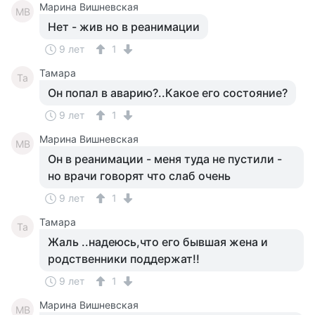
Марина Вишневская
МВ
Нет - жив но в реанимации
9 лет
1
Тамара
Та
Он попал в аварию?..Какое его состояние?
9 лет
1
Марина Вишневская
МВ
Он в реанимации - меня туда не пустили -
но врачи говорят что слаб очень
9 лет
1
Тамара
Та
Жаль ..надеюсь,что его бывшая жена и
родственники поддержат!!
9 лет
1
Марина Вишневская
МВ