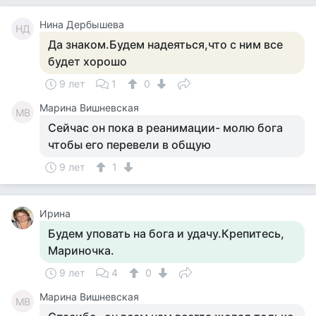
Нина Дербышева
НД
Да знаком.Будем надеяться,что с ним все
будет хорошо
9 лет
1
0
Марина Вишневская
МВ
Сейчас он пока в реанимации- молю бога
чтобы его перевели в общую
9 лет
1
Ирина
Будем уповать на бога и удачу.Крепитесь,
Мариночка.
9 лет
4
0
Марина Вишневская
МВ