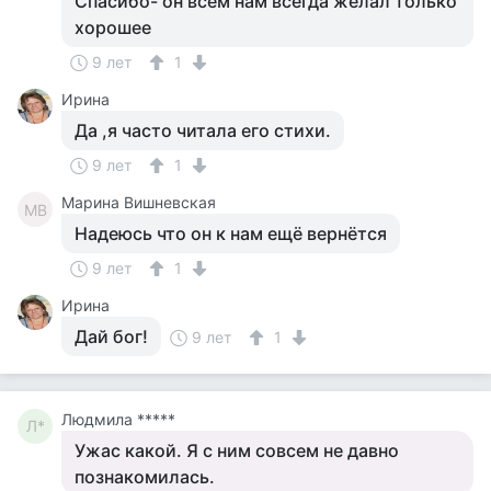
Спасибо- он всем нам всегда желал только
хорошее
9 лет
1
Ирина
Да ,я часто читала его стихи.
9 лет
1
Марина Вишневская
МВ
Надеюсь что он к нам ещё вернётся
9 лет
1
Ирина
Дай бог!
9 лет
1
Людмила *****
Л*
Ужас какой. Я с ним совсем не давно
познакомилась.