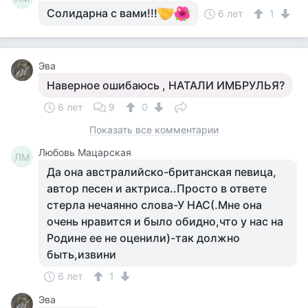
Солидарна с вами!!!
6 лет
1
Эва
Наверное ошибаюсь , НАТАЛИ ИМБРУЛЬЯ?
6 лет
9
0
Показать все комментарии
Любовь Мацарская
ЛМ
Да она австралийско-британская певица,
автор песен и актриса..Просто в ответе
стерла нечаянно слова-У НАС(.Мне она
очень нравится и было обидно,что у нас на
Родине ее не оценили)-так должно
быть,извини
6 лет
1
Эва