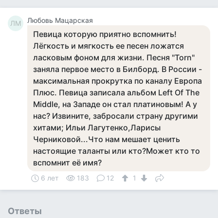
Любовь Мацарская
ЛМ
Певица которую приятно вспомнить!
Лёгкость и мягкость ее песен ложатся
ласковым фоном для жизни. Песня "Torn"
заняла первое место в Билборд. В России -
максимальная прокрутка по каналу Европа
Плюс. Певица записала альбом Left Of The
Middle, на Западе он стал платиновым! А у
нас? Извините, забросали страну другими
хитами; Ильи Лагутенко,Ларисы
Черниковой...Что нам мешает ценить
настоящие таланты или кто?Может кто то
вспомнит её имя?
6 лет
183
12
1
Ответы