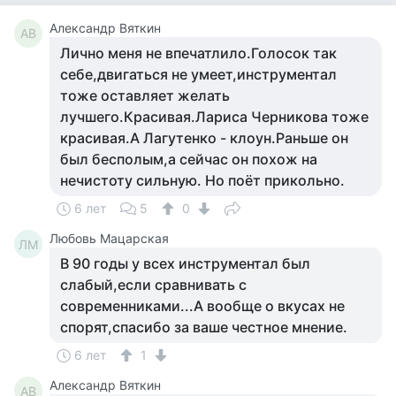
Александр Вяткин
АВ
Лично меня не впечатлило.Голосок так
себе,двигаться не умеет,инструментал
тоже оставляет желать
лучшего.Красивая.Лариса Черникова тоже
красивая.А Лагутенко - клоун.Раньше он
был бесполым,а сейчас он похож на
нечистоту сильную. Но поёт прикольно.
6 лет
5
0
Любовь Мацарская
ЛМ
В 90 годы у всех инструментал был
слабый,если сравнивать с
современниками...А вообще о вкусах не
спорят,спасибо за ваше честное мнение.
6 лет
1
Александр Вяткин
АВ