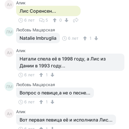
Алик
Ал
Лис Соренсен...
6 лет
5
0
Любовь Мацарская
ЛМ
Natalie Imbruglia
6 лет
1
Алик
Ал
Натали спела её в 1998 году, а Лис из
Дании в 1993 году...
6 лет
1
Любовь Мацарская
ЛМ
Вопрос о певице,а не о песне...
6 лет
1
Алик
Ал
Вот первая певица её и исполнила Лис...
6 лет
1