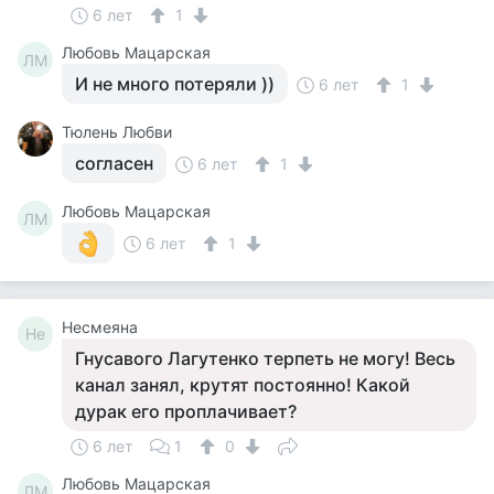
6 лет
1
Любовь Мацарская
ЛМ
И не много потеряли ))
6 лет
1
Тюлень Любви
согласен
6 лет
1
Любовь Мацарская
ЛМ
6 лет
1
Несмеяна
Не
Гнусавого Лагутенко терпеть не могу! Весь
канал занял, крутят постоянно! Какой
дурак его проплачивает?
6 лет
1
0
Любовь Мацарская
ЛМ