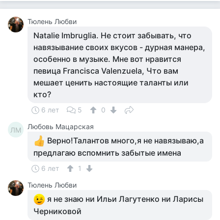
Тюлень Любви
Natalie Imbruglia. Не стоит забывать, что
навязывание своих вкусов - дурная манера,
особенно в музыке. Мне вот нравится
певица Francisca Valenzuela, Что вам
мешает ценить настоящие таланты или
кто?
6 лет
5
0
Любовь Мацарская
ЛМ
Верно!Талантов много,я не навязываю,а
предлагаю вспомнить забытые имена
6 лет
1
Тюлень Любви
я не знаю ни Ильи Лагутенко ни Ларисы
Черниковой