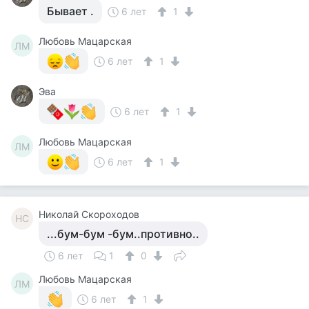
Бывает .
6 лет
1
Любовь Мацарская
ЛМ
6 лет
1
Эва
6 лет
1
Любовь Мацарская
ЛМ
6 лет
1
Николай Скороходов
НС
...бум-бум -бум..противно..
6 лет
1
0
Любовь Мацарская
ЛМ
6 лет
1