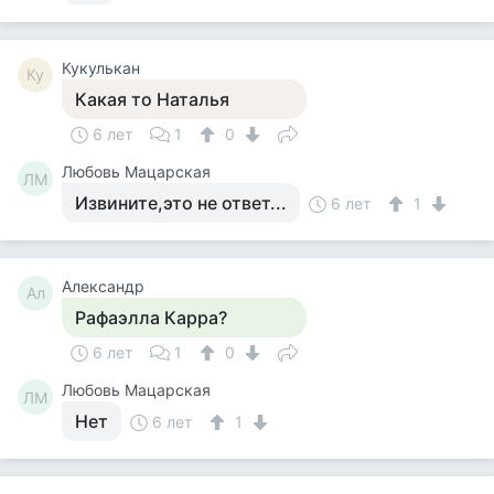
Кукулькан
Ку
Какая то Наталья
6 лет
1
0
Любовь Мацарская
ЛМ
Извините,это не ответ...
6 лет
1
Александр
Ал
Рафаэлла Карра?
6 лет
1
0
Любовь Мацарская
ЛМ
Нет
6 лет
1