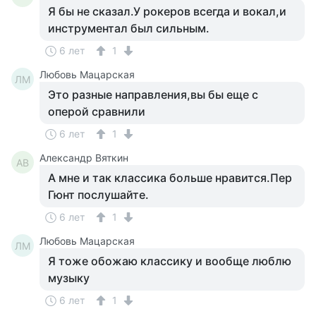
Я бы не сказал.У рокеров всегда и вокал,и
инструментал был сильным.
6 лет
1
Любовь Мацарская
ЛМ
Это разные направления,вы бы еще с
оперой сравнили
6 лет
1
Александр Вяткин
АВ
А мне и так классика больше нравится.Пер
Гюнт послушайте.
6 лет
1
Любовь Мацарская
ЛМ
Я тоже обожаю классику и вообще люблю
музыку
6 лет
1