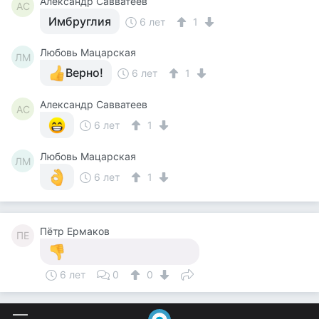
Александр Савватеев
АС
Имбруглия
6 лет
1
Любовь Мацарская
ЛМ
Верно!
6 лет
1
Александр Савватеев
АС
6 лет
1
Любовь Мацарская
ЛМ
6 лет
1
Пётр Ермаков
ПЕ
6 лет
0
0