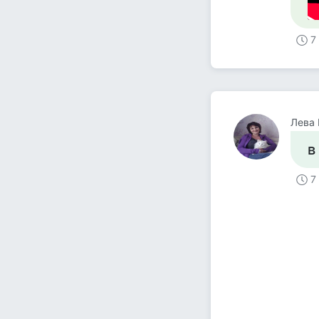
7
Лева
в
7