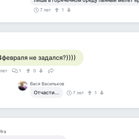
лишь в горячечном бреду пьяный мелет ер
7 лет
1
4февраля не задался?))))
 лет
1
0
Вася Васильков
Отчасти...
7 лет
1
Яга