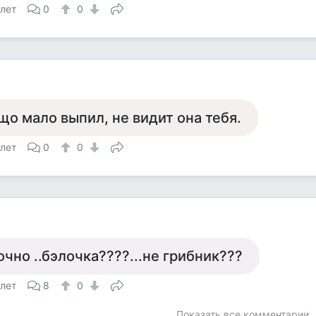
 лет
0
0
що мало выпил, не видит она тебя.
 лет
0
0
а
очно ..бэлочка????...не грибник???
 лет
8
0
Показать все комментарии