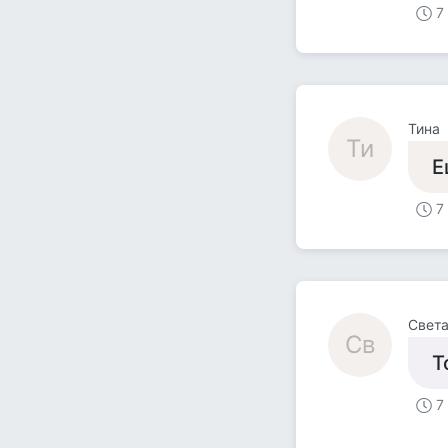
7
Тина
Ти
Е
7
Свет
Св
Т
7