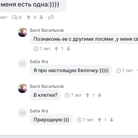
 меня есть одна:))))
 лет
4
0
Вася Васильков
Познакомь ее с другими лосями ,у меня с
7 лет
1
Баба Яга
БЯ
Я про настоящую белочку:)))))
7 лет
Вася Васильков
В клетке?
7 лет
1
Баба Яга
БЯ
Природную:)))
7 лет
1