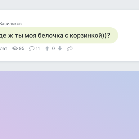
Васильков
де ж ты моя белочка с корзинкой))?
 лет
95
11
0