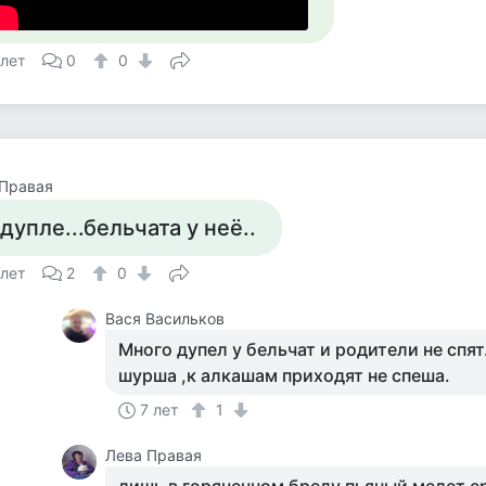
 лет
0
0
 Правая
 дупле...бельчата у неё..
 лет
2
0
Вася Васильков
Много дупел у бельчат и родители не спят
шурша ,к алкашам приходят не спеша.
7 лет
1
Лева Правая