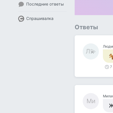
Последние ответы
Спрашивалка
Ответы
Людм
Л💫
7
Мила
Ми
Ж