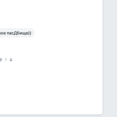
вое пасДбище))
1