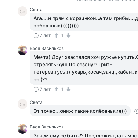
Света
Св
Ага....и прям с корзинкой..а там грибы....
собранные))))))))))
7 лет
1
Вася Васильков
Мечта) Друг хвастался хоч ружье купить
стрелять буш.По сезону!? Грит-
тетерев,гусь,глухарь,косач,заяц,,кабан..и
ее (??
7 лет
1
Света
Св
Эт точно...ониж такие колёсенькие)))
Вася Васильков
Зачем ему ее бить?? Предложил дать мне