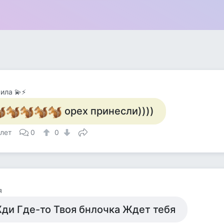
ила 💫⚡
орех принесли))))
 лет
0
0
я
ди Где-то Твоя бнлочка Ждет тебя