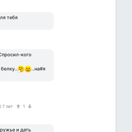
для тебя
.Спросил-кого
 белку..
..на#я
7 лет
1
 ружье и дать