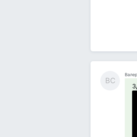
Валер
ВС
З