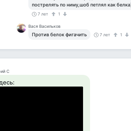
пострелять по ниму,шоб петлял как белка
7 лет
1
Вася Васильков
Против белок фигачить
7 лет
1
ий С
десь: