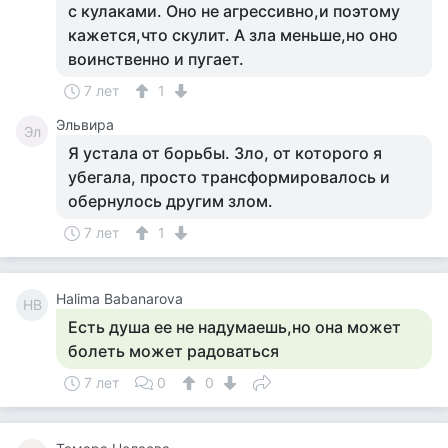
с кулаками. Оно не агрессивно,и поэтому
кажется,что скулит. А зла меньше,но оно
воинственно и пугает.
7 лет
1
Эльвира
Эл
Я устала от борьбы. Зло, от которого я
убегала, просто трансформировалось и
обернулось другим злом.
7 лет
1
Halima Babanarova
HB
Есть душа ее не надумаешь,но она может
болеть может радоваться
7 лет
0
0