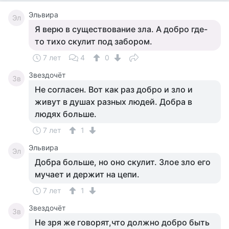
Эльвира
Эл
Я верю в существование зла. А добро где-
то тихо скулит под забором.
7 лет
4
0
Звездочёт
Зв
Не согласен. Вот как раз добро и зло и
живут в душах разных людей. Добра в
людях больше.
7 лет
1
Эльвира
Эл
Добра больше, но оно скулит. Злое зло его
мучает и держит на цепи.
7 лет
1
Звездочёт
Зв
Не зря же говорят,что должно добро быть