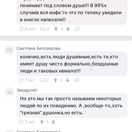
понимает под словом душа!!! В 99%х
случаев вся инфа то что по телеку увидели
в книгах написали!!
8 лет
0
0
Светлана Белозерова
СБ
конечно,есть люди душевные,есть те,кто
имеет душу чисто формально,бездушные
люди и таковых немало!!!
7 лет
2
0
Звездочёт
Зв
Но это мы так просто называем некоторых
людей по их поведению. А ,вообще-то,хоть
"грязная" душонка,но есть.
7 лет
1
Светлана Белозерова