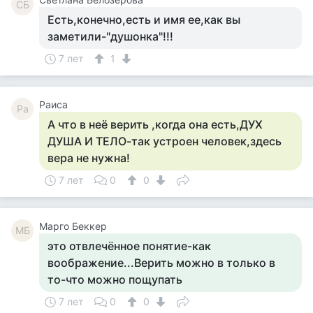
СБ
Есть,конечно,есть и имя ее,как вы
заметили-"душонка"!!!
7 лет
1
Раиса
Ра
А что в неё верить ,когда она есть,ДУХ
ДУША И ТЕЛО-так устроен человек,здесь
вера не нужна!
7 лет
0
0
Mарго Беккер
MБ
это отвлечённое понятие-как
воображение...Верить можно в только в
то-что можно пощупать
7 лет
0
0