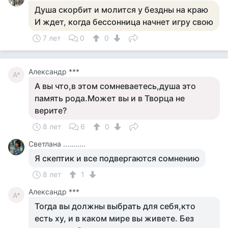
Душа скорбит и молится у бездны на краю
И ждет, когда бессонница начнет игру свою
7 лет
0
0
Александр ***
А*
А вы что,в этом сомневаетесь,душа это
память рода.Может вы и в Творца не
верите?
8 лет
6
0
Светлана ...........
Я скептик и все подвергаются сомнению
8 лет
1
Александр ***
А*
Тогда вы должны выбрать для себя,кто
есть ху, и в каком мире вы живете. Без