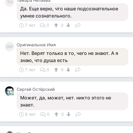
Тамара Нелаева
ТН
Да. Еще верю, что наше подсознательное
умнее сознательного.
7 лет
0
0
Оригинальное Имя
ОИ
Нет. Верят только в то, чего не знают. А я
знаю, что душа есть
7 лет
0
0
Сергей Остёрский
Может, да, может, нет. никто этого не
знает.
8 лет
0
0