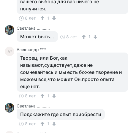
вашего выбора для вас ничего не
получится.
8 лет
1
Светлана ...........
Может быть...
8 лет
1
Александр ***
А*
Творец, или Бог,как
называют,существует,даже не
сомневайтесь и мы есть божее творение и
можем все,что может Он,просто опыта
еще нет.
8 лет
1
Светлана ...........
Подскажите где опыт приобрести
8 лет
1