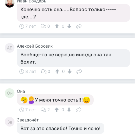
Иван Бондарь
Конечно есть она.....Вопрос только-----
где....?
7 лет
0
0
Алексей Боровик
АБ
Вообще-то не верю,но иногда она так
болит.
8 лет
0
0
Она
Он
У меня точно есть!!!
7 лет
2
0
Звездочёт
Зв
Вот за это спасибо! Точно и ясно!