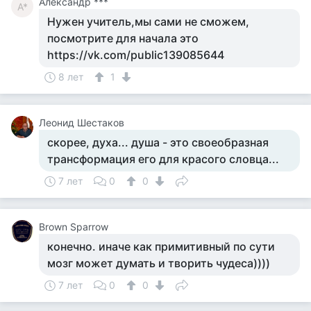
Александр ***
А*
Нужен учитель,мы сами не сможем,
посмотрите для начала это
https://vk.com/public139085644
8 лет
1
Леонид Шестаков
скорее, духа... душа - это своеобразная
трансформация его для красого словца...
7 лет
0
0
Brown Sparrow
конечно. иначе как примитивный по сути
мозг может думать и творить чудеса))))
7 лет
0
0