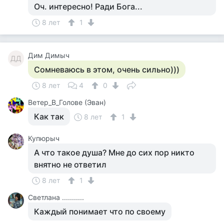
Оч. интересно! Ради Бога...
8 лет
1
Дим Димыч
ДД
Сомневаюсь в этом, очень сильно)))
8 лет
4
0
Ветер_В_Голове (Эван)
Как так
8 лет
1
Купюрыч
А что такое душа? Мне до сих пор никто
внятно не ответил
8 лет
1
Светлана ...........
Каждый понимает что по своему