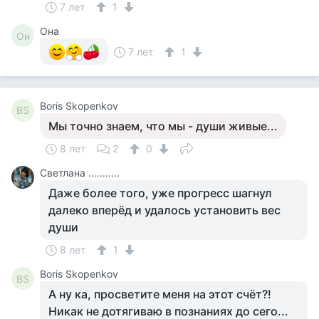
7 лет
1
Она
Он
7 лет
1
Boris Skopenkov
BS
Мы точно знаем, что мы - души живые...
8 лет
2
0
Светлана ...........
Даже более того, уже прогресс шагнул
далеко вперёд и удалось установить вес
души
8 лет
1
Boris Skopenkov
BS
А ну ка, просветите меня на этот счёт?!
Никак не дотягиваю в познаниях до сего...