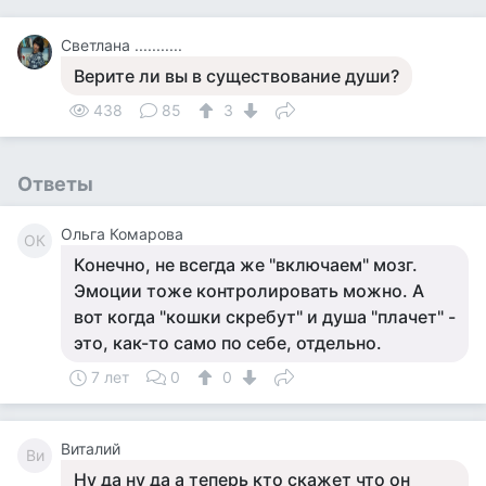
Светлана ...........
Верите ли вы в существование души?
438
85
3
Ответы
Ольга Комарова
ОК
Конечно, не всегда же "включаем" мозг.
Эмоции тоже контролировать можно. А
вот когда "кошки скребут" и душа "плачет" -
это, как-то само по себе, отдельно.
7 лет
0
0
Виталий
Ви
Ну да ну да а теперь кто скажет что он