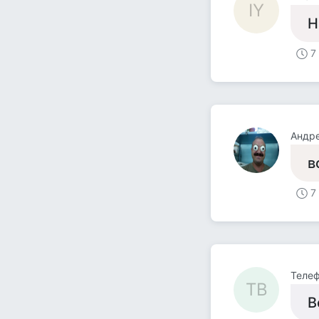
IY
Н
7
Андр
в
7
Телеф
ТВ
В