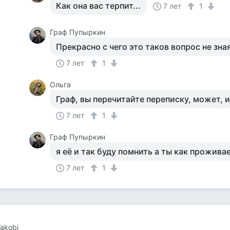
Как она вас терпит...
7 лет
1
Граф Пупыркин
Прекрасно с чего это таков вопрос не зна
7 лет
1
Ольга
Граф, вы перечитайте переписку, может, и
7 лет
1
Граф Пупыркин
я её и так буду помнить а ты как прожив
7 лет
1
Yakobi