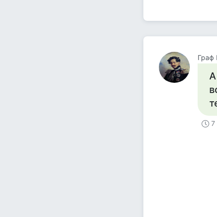
Граф
А
в
т
7