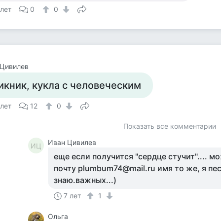
 лет
0
0
 Цивилев
икник, кукла с человеческим
 лет
12
0
Показать все комментарии
Иван Цивилев
ИЦ
еще если получится "сердце стучит".... м
почту plumbum74@mail.ru имя то же, я пе
знаю.важных...)
7 лет
1
Ольга