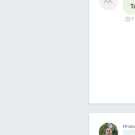
АК
Т
7
Игор