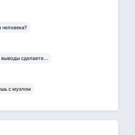
я человека?
 выводы сделаете...
аешь с музлом