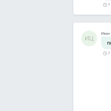
7
Иван
ИЦ
п
7