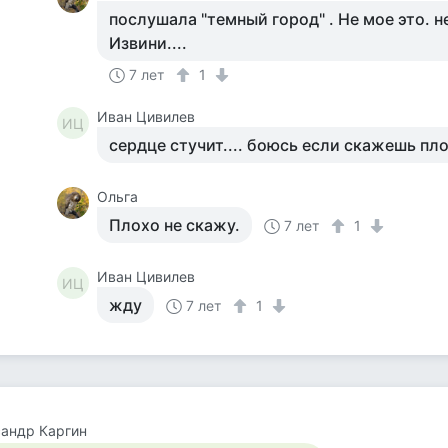
послушала "темный город" . Не мое это. не
Извини....
7 лет
1
Иван Цивилев
ИЦ
сердце стучит.... боюсь если скажешь пл
Ольга
Плохо не скажу.
7 лет
1
Иван Цивилев
ИЦ
жду
7 лет
1
андр Каргин