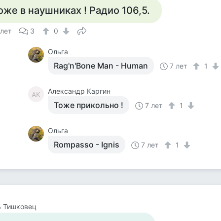
оже в наушниках ! Радио 106,5.
 лет
3
0
Ольга
Rag'n'Bone Man - Human
7 лет
1
Александр Каргин
АК
Тоже прикольно !
7 лет
1
Ольга
Rompasso - Ignis
7 лет
1
ь Тишковец