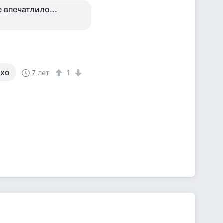
 впечатлило...
охо
7 лет
1