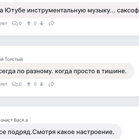
а Ютубе инструментальную музыку... саксо
 лет
0
0
ей Толстый
сегда по разному. когда просто в тишине.
 лет
0
0
онист Вася.а
се подряд.Смотря какое настроение.