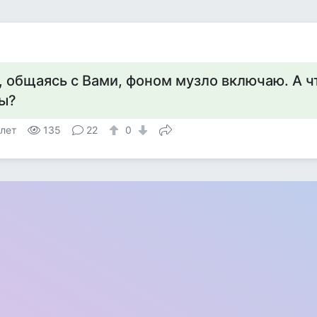
а
, общаясь с Вами, фоном музло включаю. А ч
ы?
 лет
135
22
0