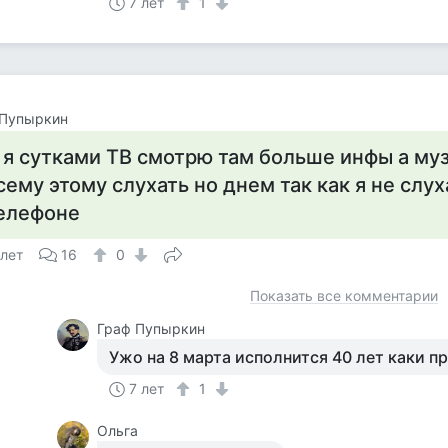
7 лет
1
 Пупыркин
 я сутками ТВ смотрю там больше инфы а муз
сему этому слухать но днем так как я не слух
елефоне
 лет
16
0
Показать все комментарии
Граф Пупыркин
Ужо на 8 марта исполнится 40 лет каки 
7 лет
1
Ольга