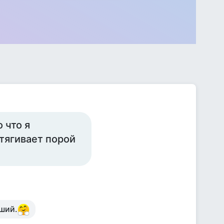
 что я
атягивает порой
оший.