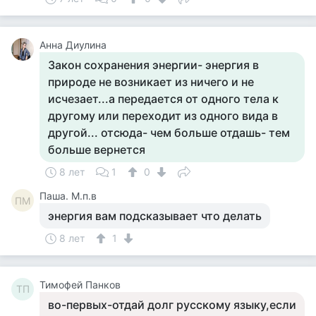
Анна Диулина
Закон сохранения энергии- энергия в
природе не возникает из ничего и не
исчезает...а передается от одного тела к
другому или переходит из одного вида в
другой... отсюда- чем больше отдашь- тем
больше вернется
8 лет
1
0
Паша. М.п.в
ПМ
энергия вам подсказывает что делать
8 лет
1
Тимофей Панков
ТП
во-первых-отдай долг русскому языку,если