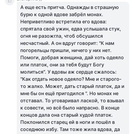
Е)
А еще есть притча. Однажды в страшную
бурю к одной вдове забрёл монах.
Неприветливо встретила его вдова:
спрятала свой ужин, едва услышала стук,
огня не разожгла, чтоб обсушился
несчастный. А он вдруг говорит: "К нам
погорельцы пришли, ничего у них нет.
Помоги, добрая женщина, дай хоть одеяло
или платок, они за тебя будут Богу
молиться". У вдовы аж сердце сжалось:
"Как отдать новое одеяло? Мне и старого-
то жалко. Может, дать старый платок, да и
мне бы он ещё пригодился ". Но монах не
отставал. То уговаривал лаской, то взывал
к совести, но всё было напрасно. В конце
концов дала она старый худой платок.
Поклонился старец ей в ноги и пошёл в
соседнюю избу. Там тоже жила вдова, да