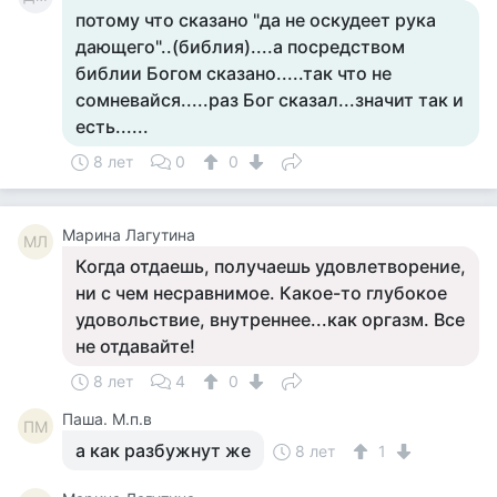
потому что сказано "да не оскудеет рука
дающего"..(библия)....а посредством
библии Богом сказано.....так что не
сомневайся.....раз Бог сказал...значит так и
есть......
8 лет
0
0
Марина Лагутина
МЛ
Когда отдаешь, получаешь удовлетворение,
ни с чем несравнимое. Какое-то глубокое
удовольствие, внутреннее...как оргазм. Все
не отдавайте!
8 лет
4
0
Паша. М.п.в
ПМ
а как разбужнут же
8 лет
1