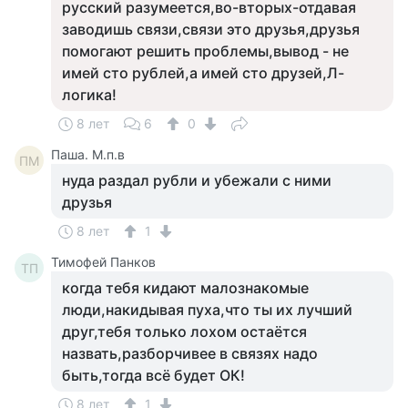
русский разумеется,во-вторых-отдавая
заводишь связи,связи это друзья,друзья
помогают решить проблемы,вывод - не
имей сто рублей,а имей сто друзей,Л-
логика!
8 лет
6
0
Паша. М.п.в
ПМ
нуда раздал рубли и убежали с ними
друзья
8 лет
1
Тимофей Панков
ТП
когда тебя кидают малознакомые
люди,накидывая пуха,что ты их лучший
друг,тебя только лохом остаётся
назвать,разборчивее в связях надо
быть,тогда всё будет ОК!
8 лет
1