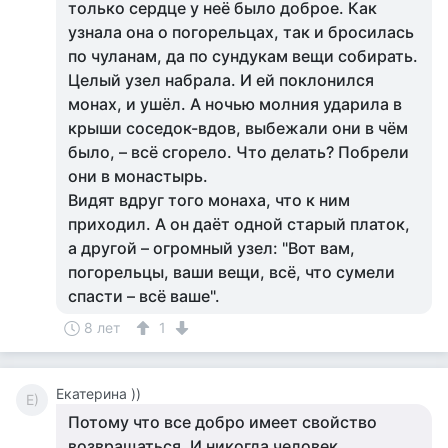
только сердце у неё было доброе. Как
узнала она о погорельцах, так и бросилась
по чуланам, да по сундукам вещи собирать.
Целый узел набрала. И ей поклонился
монах, и ушёл. А ночью молния ударила в
крыши соседок-вдов, выбежали они в чём
было, – всё сгорело. Что делать? Побрели
они в монастырь.
Видят вдруг того монаха, что к ним
приходил. А он даёт одной старый платок,
а другой – огромный узел: "Вот вам,
погорельцы, ваши вещи, всё, что сумели
спасти – всё ваше".
8 лет
1
Екатерина ))
Е)
Потому что все добро имеет свойство
возвращаться. И никогда человек