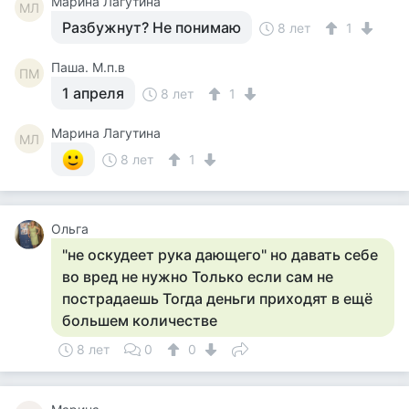
Марина Лагутина
МЛ
Разбужнут? Не понимаю
8 лет
1
Паша. М.п.в
ПМ
1 апреля
8 лет
1
Марина Лагутина
МЛ
8 лет
1
Ольга
"не оскудеет рука дающего" но давать себе
во вред не нужно Только если сам не
пострадаешь Тогда деньги приходят в ещё
большем количестве
8 лет
0
0