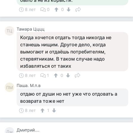
было а не из корысти.
8 лет
0
0
Тамара Цццц
ТЦ
Когда хочется отдать тогда никогда не
станешь нищим. Другое дело, когда
вымогают и отдаёшь потребителям,
стервятникам. В таком случае надо
избавляться от таких
8 лет
1
0
Паша. М.п.в
ПМ
отдаю от души но нет уже что отдовать а
возврата тоже нет
8 лет
1
Дмитрий....
Дм