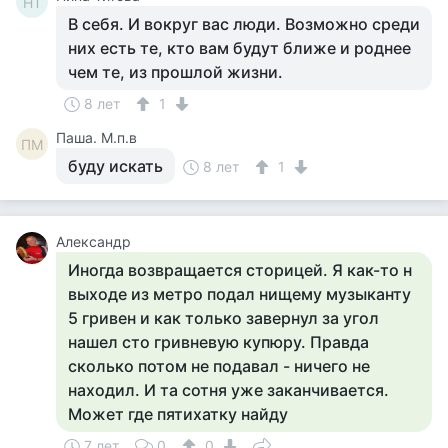
НТ
В себя. И вокруг вас люди. Возможно среди
них есть те, кто вам будут ближе и роднее
чем те, из прошлой жизни.
8 лет
1
Паша. М.п.в
ПМ
буду искать
8 лет
1
Александр
Иногда возвращается сторицей. Я как-то н
выходе из метро подал нищему музыканту
5 гривен и как только завернул за угол
нашел сто гривневую купюру. Правда
сколько потом не подавал - ничего не
находил. И та сотня уже заканчивается.
Может где пятихатку найду
7 лет
0
0