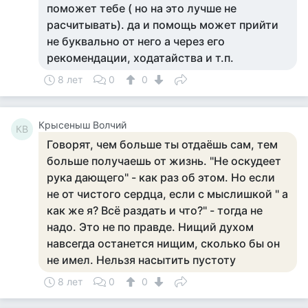
поможет тебе ( но на это лучше не
расчитывать). да и помощь может прийти
не буквально от него а через его
рекомендации, ходатайства и т.п.
8 лет
0
0
Крысеныш Волчий
КВ
Говорят, чем больше ты отдаёшь сам, тем
больше получаешь от жизнь. "Не оскудеет
рука дающего" - как раз об этом. Но если
не от чистого сердца, если с мыслишкой " а
как же я? Всё раздать и что?" - тогда не
надо. Это не по правде. Нищий духом
навсегда останется нищим, сколько бы он
не имел. Нельзя насытить пустоту
8 лет
0
0