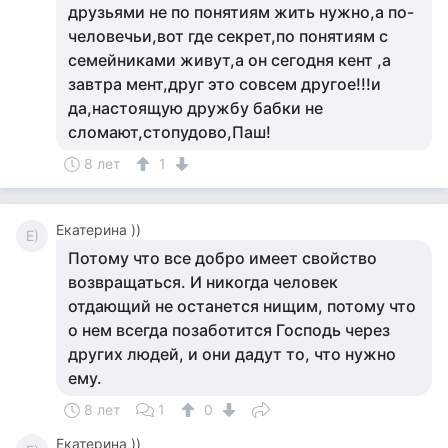
друзьями не по понятиям жить нужно,а по-
человечьи,вот где секрет,по понятиям с
семейниками живут,а он сегодня кент ,а
завтра мент,друг это совсем другое!!!и
да,настоящую дружбу бабки не
сломают,стопудово,Паш!
8 лет
1
Екатерина ))
Е)
Потому что все добро имеет свойство
возвращаться. И никогда человек
отдающий не останется нищим, потому что
о нем всегда позаботится Господь через
других людей, и они дадут то, что нужно
ему.
8 лет
1
0
Екатерина ))