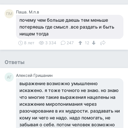
Паша. М.п.в
ПМ
почему чем больше даешь тем меньше
потеряешь где смысл .все раздать и быть
нищем тогда
8 лет
3 334
247
12
Ответы
Алексей Гришанин
АГ
выражение возможно умышленно
искажено. я тоже точного не знаю. но знаю
что многие такие выражения нацелены на
искажение миропонимания через
разочарование в их мудрости. раздавать ни
кому ни чего не надо. надо помогать, не
забывая о себе. потом человек возможно