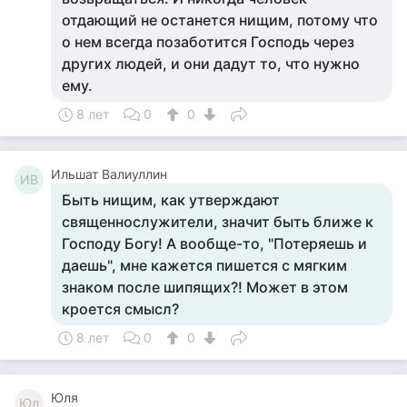
отдающий не останется нищим, потому что
о нем всегда позаботится Господь через
других людей, и они дадут то, что нужно
ему.
8 лет
0
0
Ильшат Валиуллин
ИВ
Быть нищим, как утверждают
священнослужители, значит быть ближе к
Господу Богу! А вообще-то, "Потеряешь и
даешь", мне кажется пишется с мягким
знаком после шипящих?! Может в этом
кроется смысл?
8 лет
0
0
Юля
Юл