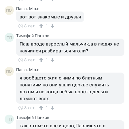
Паша. М.п.в
ПМ
вот вот знакомые и друзья
8 лет
1
Тимофей Панков
ТП
Паш,вроде взрослый мальчик,а в людях не
научился разбираться чтоли?
8 лет
1
Паша. М.п.в
ПМ
я вообщето жил с ними по блатным
понятиям но они ушли церкве служить
лохом я не когда небыл просто деньги
ломают всех
8 лет
1
Тимофей Панков
ТП
так в том-то всё и дело,Павлик,что с