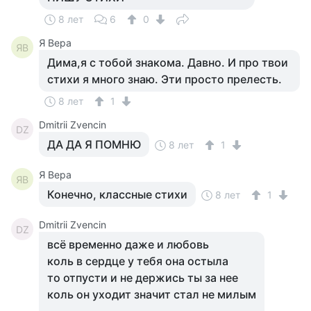
8 лет
6
0
Я Вера
ЯВ
Дима,я с тобой знакома. Давно. И про твои
стихи я много знаю. Эти просто прелесть.
8 лет
1
Dmitrii Zvencin
DZ
ДА ДА Я ПОМНЮ
8 лет
1
Я Вера
ЯВ
Конечно, классные стихи
8 лет
1
Dmitrii Zvencin
DZ
всё временно даже и любовь
коль в сердце у тебя она остыла
то отпусти и не держись ты за нее
коль он уходит значит стал не милым