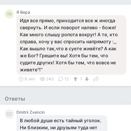
Я Вера
ЯВ
Идя все прямо, приходится все ж иногда
свернуть. И если поворот налево - боже!
Как много слышу ропота вокруг! А те, кто
справа, хочу у вас спросить напрямоту :,,
Как вышло так,что в суете живёте? А как
же Бог? Грешите вы! Хотя бы тем, что
судите других! Хотя бы тем, что вовсе не
живете"!"
8 лет
243
12
1
Ответы
Dmitrii Zvencin
DZ
В любой душе есть тайный уголок.
Ни близким, ни друзьям туда нет