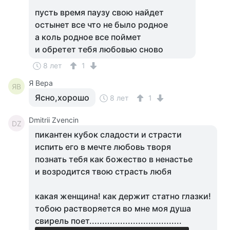
пусть время паузу свою найдет
остынет все что не было родное
а коль родное все поймет
и обретет тебя любовью сново
8 лет
1
Я Вера
ЯВ
Ясно,хорошо
8 лет
1
Dmitrii Zvencin
DZ
пикантен кубок сладости и страсти
испить его в мечте любовь творя
познать тебя как божество в ненастье
и возродится твою страсть любя
какая женщина! как держит статно глазки!
тобою растворяется во мне моя душа
свирель поет....................................