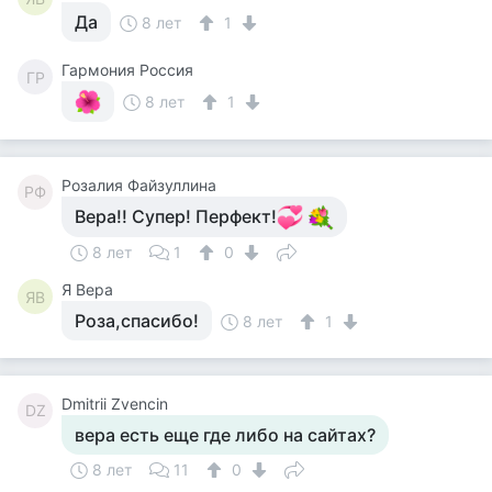
Да
8 лет
1
Гармония Россия
ГР
8 лет
1
Розалия Файзуллина
РФ
Вера!! Супер! Перфект!
8 лет
1
0
Я Вера
ЯВ
Роза,спасибо!
8 лет
1
Dmitrii Zvencin
DZ
вера есть еще где либо на сайтах?
8 лет
11
0