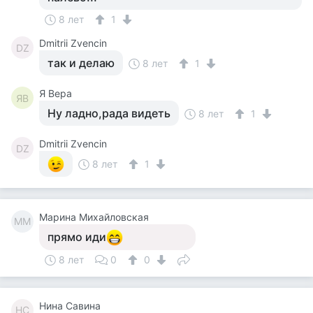
8 лет
1
Dmitrii Zvencin
DZ
так и делаю
8 лет
1
Я Вера
ЯВ
Ну ладно,рада видеть
8 лет
1
Dmitrii Zvencin
DZ
8 лет
1
Марина Михайловская
ММ
прямо иди
8 лет
0
0
Нина Савина
НС