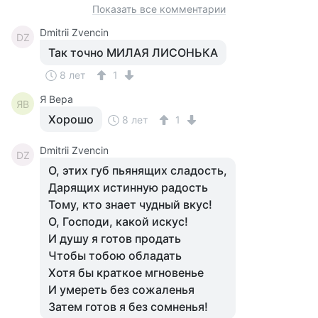
Показать все комментарии
Dmitrii Zvencin
DZ
Так точно МИЛАЯ ЛИСОНЬКА
8 лет
1
Я Вера
ЯВ
Хорошо
8 лет
1
Dmitrii Zvencin
DZ
О, этих губ пьянящих сладость,
Дарящих истинную радость
Тому, кто знает чудный вкус!
О, Господи, какой искус!
И душу я готов продать
Чтобы тобою обладать
Хотя бы краткое мгновенье
И умереть без сожаленья
Затем готов я без сомненья!