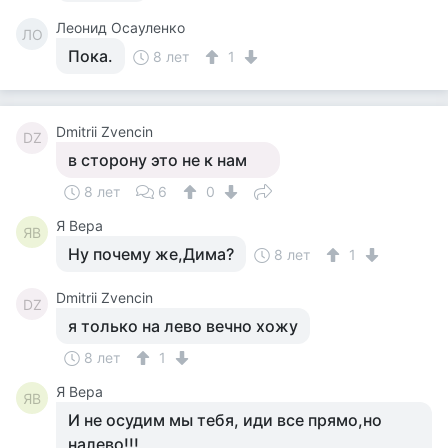
Леонид Осауленко
ЛО
Пока.
8 лет
1
Dmitrii Zvencin
DZ
в сторону это не к нам
8 лет
6
0
Я Вера
ЯВ
Ну почему же,Дима?
8 лет
1
Dmitrii Zvencin
DZ
я только на лево вечно хожу
8 лет
1
Я Вера
ЯВ
И не осудим мы тебя, иди все прямо,но
налево!!!