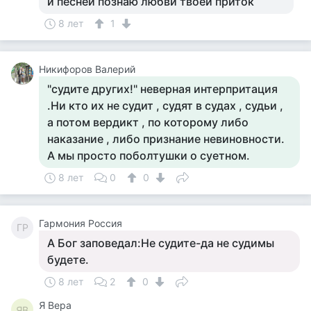
и песней познаю любви твоей приток
8 лет
1
Никифоров Валерий
"судите других!" неверная интерпритация
.Ни кто их не судит , судят в судах , судьи ,
а потом вердикт , по которому либо
наказание , либо признание невиновности.
А мы просто поболтушки о суетном.
8 лет
0
0
Гармония Россия
ГР
А Бог заповедал:Не судите-да не судимы
будете.
8 лет
2
0
Я Вера
ЯВ