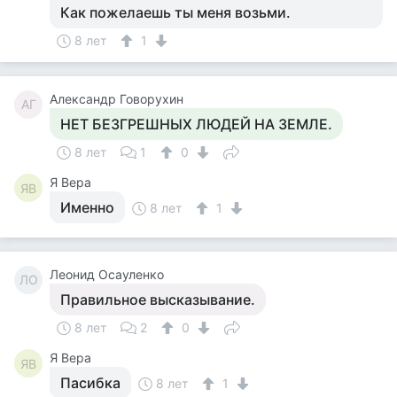
Как пожелаешь ты меня возьми.
8 лет
1
Александр Говорухин
АГ
НЕТ БЕЗГРЕШНЫХ ЛЮДЕЙ НА ЗЕМЛЕ.
8 лет
1
0
Я Вера
ЯВ
Именно
8 лет
1
Леонид Осауленко
ЛО
Правильное высказывание.
8 лет
2
0
Я Вера
ЯВ
Пасибка
8 лет
1