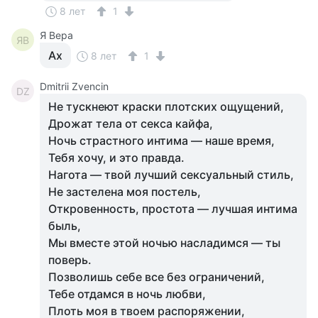
8 лет
1
Я Вера
ЯВ
Ах
8 лет
1
Dmitrii Zvencin
DZ
Не тускнеют краски плотских ощущений,
Дрожат тела от секса кайфа,
Ночь страстного интима — наше время,
Тебя хочу, и это правда.
Нагота — твой лучший сексуальный стиль,
Не застелена моя постель,
Откровенность, простота — лучшая интима
быль,
Мы вместе этой ночью насладимся — ты
поверь.
Позволишь себе все без ограничений,
Тебе отдамся в ночь любви,
Плоть моя в твоем распоряжении,