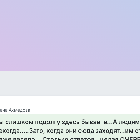
лана Ахмедова
ы слишком подолгу здесь бываете...А людям
екогда.....Зато, когда они сюда заходят...им 
аже весело....Столько ответов...целая ОЧЕРЕ