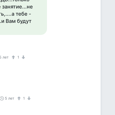
 занятие...не
....а тебе -
..и Вам будут
5 лет
1
5 лет
1