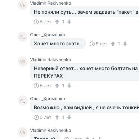
Vladimir Rakivnenko
VR
Не поняли суть... зачем задавать "пакет" 
5 лет
1
Олег _Хроменко
О_
Хочет много знать .
5 лет
1
Vladimir Rakivnenko
VR
Неверный ответ... хочет много болтать н
ПЕРЕКУРАХ
5 лет
1
Олег _Хроменко
О_
Возможно , вам видней , я не очень тонкий
5 лет
1
Vladimir Rakivnenko
VR