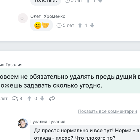
Толстый.
5 лет
1
Олег _Хроменко
О_
5 лет
1
ия Гузалия
овсем не обязательно удалять предыдущий 
ожешь задавать сколько угодно.
 лет
8
0
Показать все комментарии
Гузалия Гузалия
Да просто нормально и все тут! Норма - л
откуда - плохо? Что плохого то?