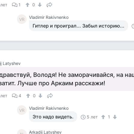
 лет
1
0
Vladimir Rakivnenko
VR
Гитлер и проиграл... Забыл историю...
ij Latyshev
дравствуй, Володя! Не заморачивайся, на на
ватит. Лучше про Аркаим расскажи!
 лет
4
0
Vladimir Rakivnenko
VR
Это надо видеть.
5 лет
1
Arkadij Latyshev