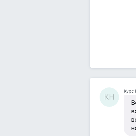
Курс 
КН
В
в
в
н