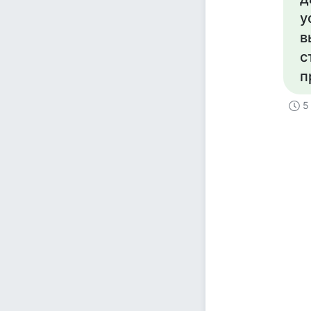
у
в
с
п
5