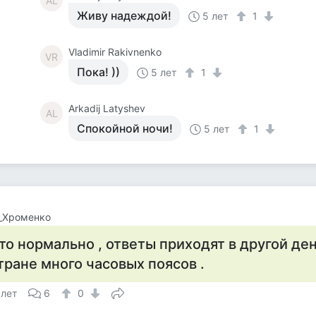
AL
Живу надеждой!
5 лет
1
Vladimir Rakivnenko
VR
Пока! ))
5 лет
1
Arkadij Latyshev
AL
Спокойной ночи!
5 лет
1
_Хроменко
то нормально , ответы приходят в другой ден
тране много часовых поясов .
 лет
6
0