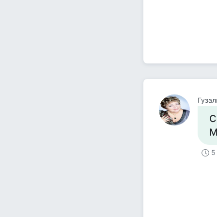
Гузал
С
М
5