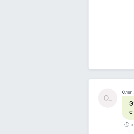
Олег 
О_
Э
с
5