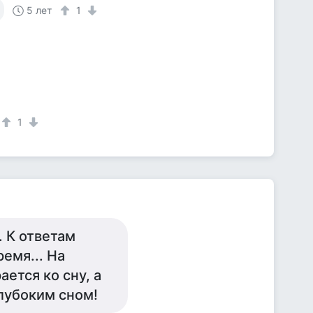
5 лет
1
1
. К ответам
емя... На
ается ко сну, а
глубоким сном!