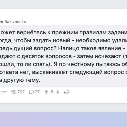
mir Rakivnenko
ожет вернётесь к прежним правилам задани
огда, чтобы задать новый - необходимо удал
редыдущий вопрос? Налицо такое явление -
адают с десяток вопросов - затем исчезают (т
ошли, то ли спать). Я по честному пытаюсь о
 ответа нет, выскакивает следующий вопрос о
а другую тему.
 лет
707
37
8