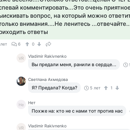
спевай комментировать...Это очень приятное
ыискивать вопрос, на который можно ответить,
только внимания....Не ленитесь ...отвечайте.
риходить ответы
 лет
6
0
Vladimir Rakivnenko
VR
Вы предали меня, ранили в сердце...
Светлана Ахмедова
Я? Предала? Когда?
5 лет
1
Нет
Не
Похже на: кто не с нами тот против нас
Vladimir Rakivnenko
VR