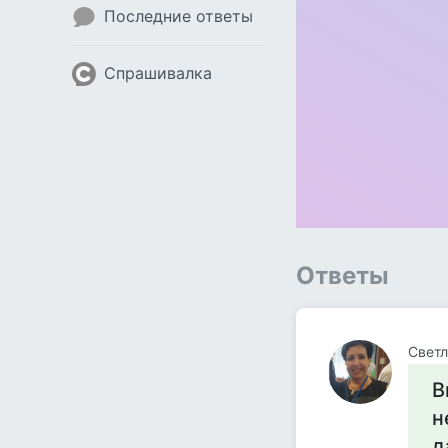
Последние ответы
Спрашивалка
Ответы
Свет
В
н
д