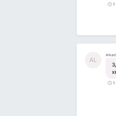
5
Arkad
AL
З
х
5