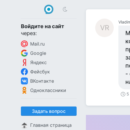
Vladi
Войдите на сайт
VR
М
через:
к
Mail.ru
п
Google
з
Яндекс
п
Фейсбук
-
ВКонтакте
н
Одноклассники
5
Задать вопрос
Главная страница