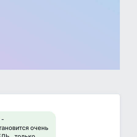
 -
становится очень
ДЬ...только