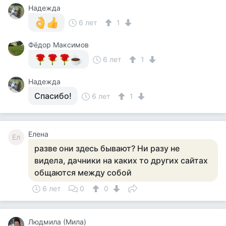
Надежда
6 лет
1
Фёдор Максимов
6 лет
1
Надежда
Спасибо!
6 лет
1
Елена
Ел
разве они здесь бывают? Ни разу не
видела, дачники на каких то других сайтах
общаются между собой
6 лет
0
0
Людмила (Мила)