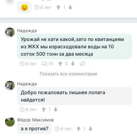
ЕВ
6 лет
1
Надежда
Урожай не хати какой,зато по квитанциям
из ЖКХ мы израсходовали воды на 10
соток 500 тонн за два месяца
6 лет
15
0
Показать все комментарии
Надежда
Добро пожаловать лишняя лопата
найдется!
6 лет
1
Фёдор Максимов
а я против?
6 лет
1