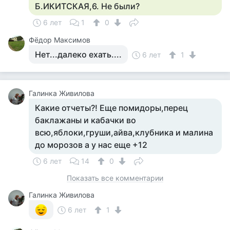
Б.ИКИТСКАЯ,6. Не были?
6 лет
1
0
Фёдор Максимов
Нет...далеко ехать....
6 лет
1
Галинка Живилова
Какие отчеты?! Еще помидоры,перец
баклажаны и кабачки во
всю,яблоки,груши,айва,клубника и малина
до морозов а у нас еще +12
6 лет
14
0
Показать все комментарии
Галинка Живилова
6 лет
1