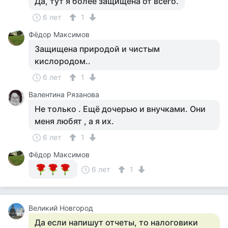
Да, тут я более защищена от всего.
6 лет
1
Фёдор Максимов
Защищена природой и чистым
кислородом..
6 лет
1
Валентина Рязанова
Не только . Ещё дочерью и внучками. Они
меня любят , а я их.
6 лет
1
Фёдор Максимов
6 лет
1
Великий Новгород
Да если напишут отчеты, то налоговики