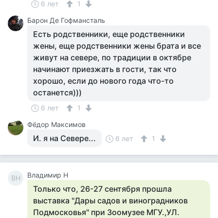
6 лет
1
Барон Де Гофмансталь
Есть родственники, еще родственники
жены, еще родственники жены брата и все
живут на севере, по традиции в октябре
начинают приезжать в гости, так что
хорошо, если до нового года что-то
останется)))
6 лет
1
Фёдор Максимов
И. я на Севере...
6 лет
1
Владимир Н
ВН
Только что, 26-27 сентября прошла
выставка "Дары садов и виноградников
Подмосковья" при Зоомузее МГУ.,УЛ.