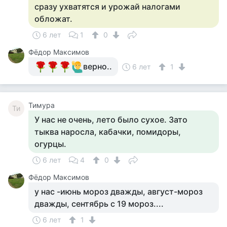
сразу ухватятся и урожай налогами
обложат.
6 лет
1
0
Фёдор Максимов
верно..
6 лет
1
Тимура
Ти
У нас не очень, лето было сухое. Зато
тыква наросла, кабачки, помидоры,
огурцы.
6 лет
4
0
Фёдор Максимов
у нас -июнь мороз дважды, август-мороз
дважды, сентябрь с 19 мороз....
6 лет
1