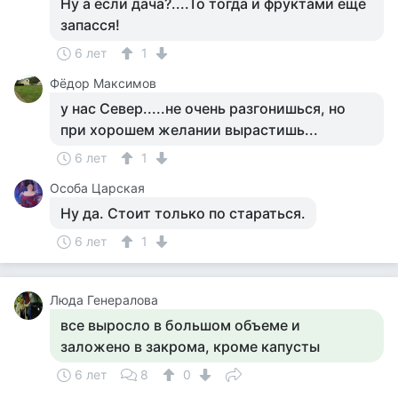
Ну а если дача?....То тогда и фруктами еще
запасся!
6 лет
1
Фёдор Максимов
у нас Север.....не очень разгонишься, но
при хорошем желании вырастишь...
6 лет
1
Особа Царская
Ну да. Стоит только по стараться.
6 лет
1
Люда Генералова
все выросло в большом объеме и
заложено в закрома, кроме капусты
6 лет
8
0