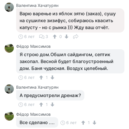
Валентина Хачатурян
Варю варенье из яблок зятю (заказ), сушу
на сушилке зизифус, собираюсь квасить
капусту - но с рынка ))) Жду ваш отчёт.
6 лет
3
0
Фёдор Максимов
Я строю дом.Обшил сайдингом, септик
закопал. Весной будет благоустроенный
дом. Баня чудесная. Воздух целебный.
6 лет
1
Валентина Хачатурян
А предусмотрели дренаж?
6 лет
1
Фёдор Максимов
Все сделано ....
6 лет
1