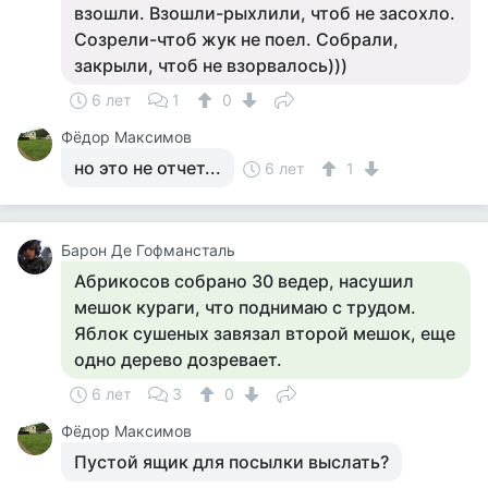
взошли. Взошли-рыхлили, чтоб не засохло.
Созрели-чтоб жук не поел. Собрали,
закрыли, чтоб не взорвалось)))
6 лет
1
0
Фёдор Максимов
но это не отчет...
6 лет
1
Барон Де Гофмансталь
Абрикосов собрано 30 ведер, насушил
мешок кураги, что поднимаю с трудом.
Яблок сушеных завязал второй мешок, еще
одно дерево дозревает.
6 лет
3
0
Фёдор Максимов
Пустой ящик для посылки выслать?