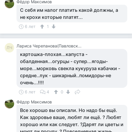
Фёдор Максимов
С себя им налог платить какой должны, а
не крохи которые платят...
6 лет
1
Лариса Черепанова(Павловская)
ЛЧ
картошка-плохая...капуста -
обалденная...огурцы - супер...ягоды-
море...морковь свекла кукуруза кабачки -
средне..лук - шикарный..помидоры-не
очень...!!!!
6 лет
4
0
Фёдор Максимов
Все хорошо вы описали. Но надо бы ещё.
Как здоровье ваше, любят ли ещё. ? Любят
хорошо или как следует. ?Дарят ли цветы и
моют ли посуду. ? Повседневная жизнь