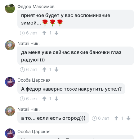
Фёдор Максимов
приятное будет у вас воспоминание
зимой...
6 лет
1
Natali Ник.
да меня уже сейчас всякие баночки глаз
радуют)))
6 лет
1
Особа Царская
А фёдор наверно тоже накрутить успел?
6 лет
1
Natali Ник.
а то... если есть огород)))
6 лет
1
Особа Царская