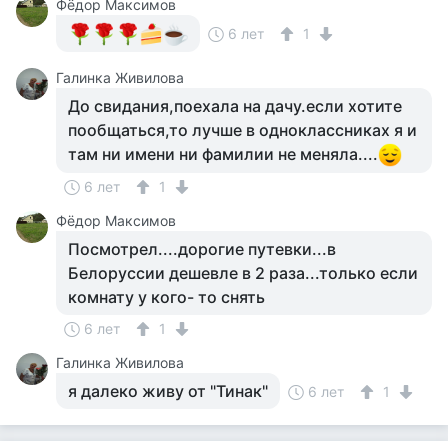
Фёдор Максимов
6 лет
1
Галинка Живилова
До свидания,поехала на дачу.если хотите
пообщаться,то лучше в одноклассниках я и
там ни имени ни фамилии не меняла....
6 лет
1
Фёдор Максимов
Посмотрел....дорогие путевки...в
Белоруссии дешевле в 2 раза...только если
комнату у кого- то снять
6 лет
1
Галинка Живилова
я далеко живу от "Тинак"
6 лет
1