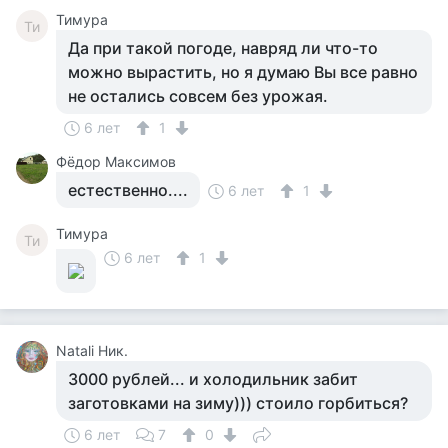
Тимура
Ти
Да при такой погоде, навряд ли что-то
можно вырастить, но я думаю Вы все равно
не остались совсем без урожая.
6 лет
1
Фёдор Максимов
естественно....
6 лет
1
Тимура
Ти
6 лет
1
Natali Ник.
3000 рублей... и холодильник забит
заготовками на зиму))) стоило горбиться?
6 лет
7
0