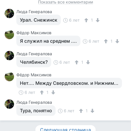
Показать все комментарии
Люда Генералова
Урал. Снежинск
6 лет
1
Фёдор Максимов
Я служил на среднем ....
6 лет
1
Люда Генералова
Челябинск?
6 лет
1
Фёдор Максимов
Нет.... Между Свердловском. и Нижним...
6 лет
1
Люда Генералова
Тура, понятно
6 лет
1
Следующая страница