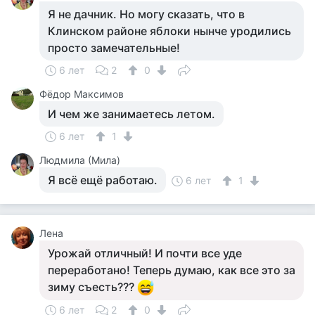
Я не дачник. Но могу сказать, что в
Клинском районе яблоки нынче уродились
просто замечательные!
6 лет
2
0
Фёдор Максимов
И чем же занимаетесь летом.
6 лет
1
Людмила (Мила)
Я всё ещё работаю.
6 лет
1
Лена
Урожай отличный! И почти все уде
переработано! Теперь думаю, как все это за
зиму съесть???
6 лет
2
0