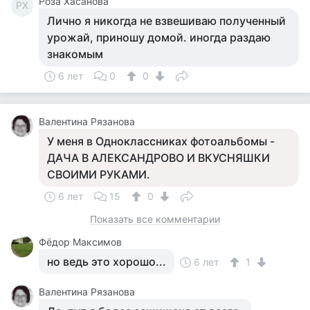
Роза Хасанова
РХ
Лично я никогда не взвешиваю полученный
урожай, приношу домой. иногда раздаю
знакомым
6 лет
0
0
Валентина Рязанова
У меня в Одноклассниках фотоальбомы -
ДАЧА В АЛЕКСАНДРОВО И ВКУСНЯШКИ
СВОИМИ РУКАМИ.
6 лет
15
0
Показать все комментарии
Фёдор Максимов
но ведь это хорошо...
6 лет
1
Валентина Рязанова