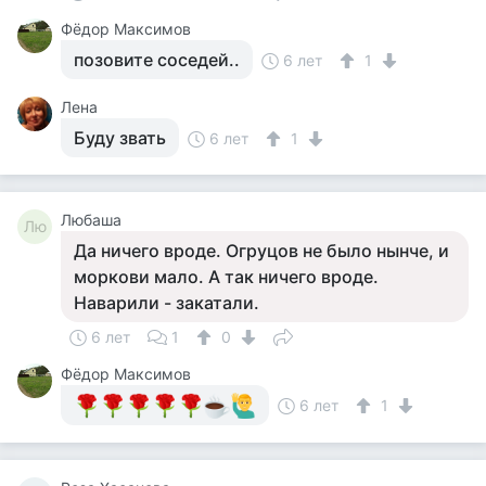
Фёдор Максимов
позовите соседей..
6 лет
1
Лена
Буду звать
6 лет
1
Любаша
Лю
Да ничего вроде. Огруцов не было нынче, и
моркови мало. А так ничего вроде.
Наварили - закатали.
6 лет
1
0
Фёдор Максимов
6 лет
1