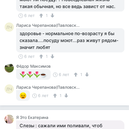
такая обычная, но все ведь завист от нас.
6 лет
1
Лариса Черепанова(Павловская)
ЛЧ
здоровье - нормальное по-возрасту я бы
сказала....посуду моют...раз живут рядом-
значит любят
6 лет
1
Фёдор Максимов
6 лет
1
Лариса Черепанова(Павловская)
ЛЧ
6 лет
1
Я Это Екатерина
Слезы : сажали ими поливали, чтоб