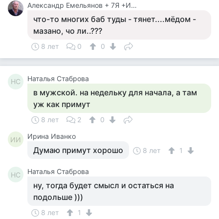
Александр Емельянов + 7Я +Инструктор Туризма
что-то многих баб туды - тянет....мёдом -
мазано, чо ли..???
8 лет
0
0
Наталья Стаброва
НС
в мужской. на недельку для начала, а там
уж как примут
8 лет
2
0
Ирина Иванко
ИИ
Думаю примут хорошо
8 лет
1
Наталья Стаброва
НС
ну, тогда будет смысл и остаться на
подольше )))
8 лет
1