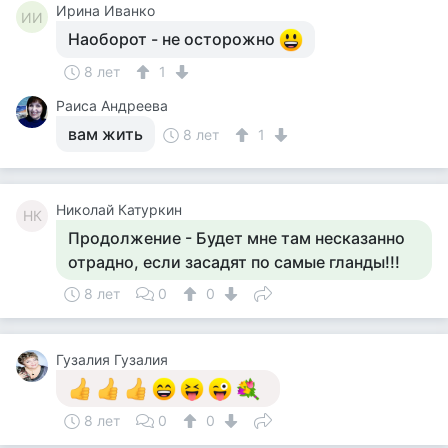
Ирина Иванко
ИИ
Наоборот - не осторожно
8 лет
1
Раиса Андреева
вам жить
8 лет
1
Николай Катуркин
НК
Продолжение - Будет мне там несказанно
отрадно, если засадят по самые гланды!!!
8 лет
0
0
Гузалия Гузалия
8 лет
0
0