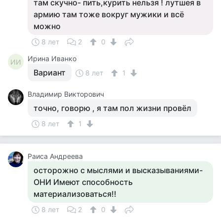
там скучно- пить,курить нельзя ! лутшея в
армию там тоже вокруг мужики и всё
можно
8 лет
2
0
Ирина Иванко
ИИ
Вариант
8 лет
1
Владимир Викторович
точно, говорю , я там пол жизни провёл
8 лет
1
Раиса Андреева
осторожно с мыслями и высказываниями-
ОНИ Имеют способность
материализоваться!!
8 лет
2
0