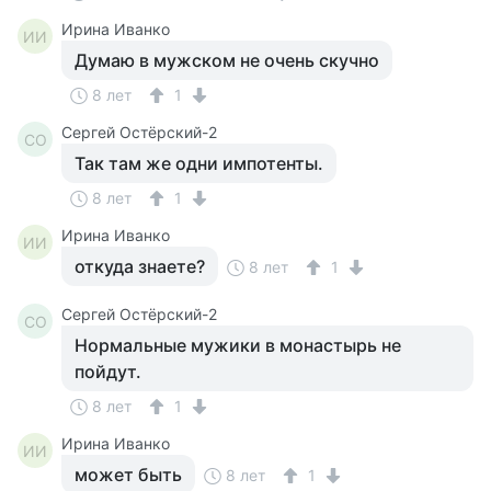
Ирина Иванко
ИИ
Думаю в мужском не очень скучно
8 лет
1
Сергей Остёрский-2
СО
Так там же одни импотенты.
8 лет
1
Ирина Иванко
ИИ
откуда знаете?
8 лет
1
Сергей Остёрский-2
СО
Нормальные мужики в монастырь не
пойдут.
8 лет
1
Ирина Иванко
ИИ
может быть
8 лет
1