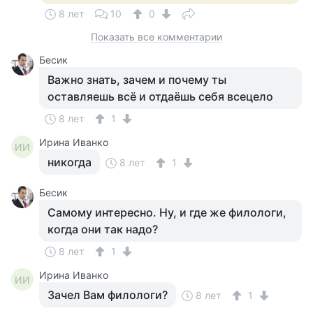
8 лет
10
0
Показать все комментарии
Бесик
Важно знать, зачем и почему ты
оставляешь всё и отдаёшь себя всецело
8 лет
1
Ирина Иванко
ИИ
никогда
8 лет
1
Бесик
Самому интересно. Ну, и где же филологи,
когда они так надо?
8 лет
1
Ирина Иванко
ИИ
Зачел Вам филологи?
8 лет
1