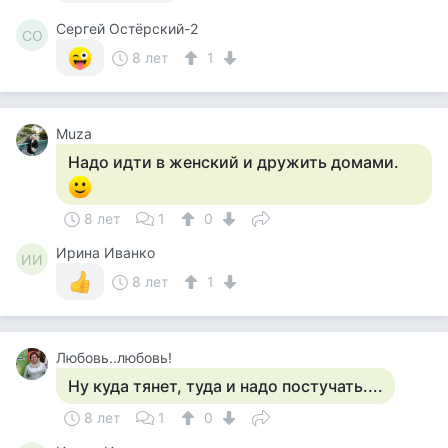
Сергей Остёрский-2
СО
8 лет
1
Muza
Надо идти в женский и дружить домами.
8 лет
1
0
Ирина Иванко
ИИ
8 лет
1
Любовь..любовь!
Ну куда тянет, туда и надо постучать....
8 лет
1
0