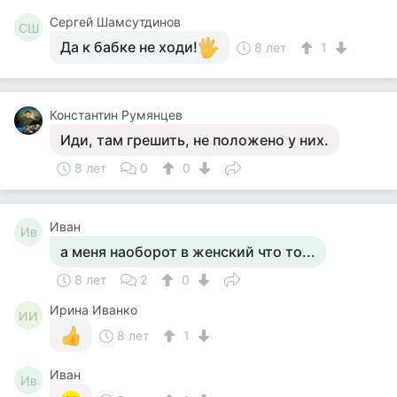
Сергей Шамсутдинов
СШ
Да к бабке не ходи!
8 лет
1
Константин Румянцев
Иди, там грешить, не положено у них.
8 лет
0
0
Иван
Ив
а меня наоборот в женский что то...
8 лет
2
0
Ирина Иванко
ИИ
8 лет
1
Иван
Ив