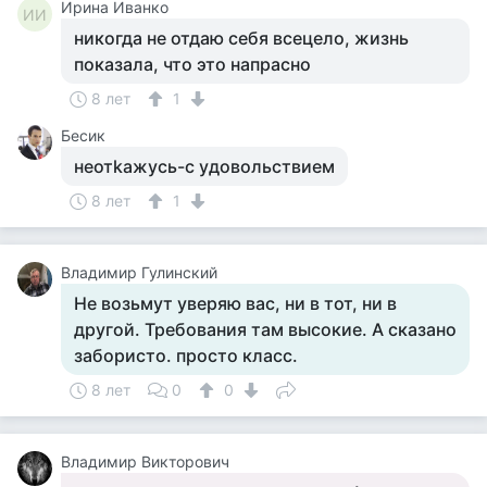
Ирина Иванко
ИИ
никогда не отдаю себя всецело, жизнь
показала, что это напрасно
8 лет
1
Бесик
неотkажyсь-с yдовольствием
8 лет
1
Владимир Гулинский
Не возьмут уверяю вас, ни в тот, ни в
другой. Требования там высокие. А сказано
забористо. просто класс.
8 лет
0
0
Владимир Викторович