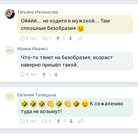
Татьяна Ивченкова
Ойййй... не ходите в мужской... Там
сплошные безобразия
8 лет
1
0
Ирина Иванко
ИИ
Что-то тянет на безобразия, возраст
наверно пришёл такой.
8 лет
1
Евгения Талицына
ЕТ
К сожалению
туда не возьмут!
8 лет
0
0