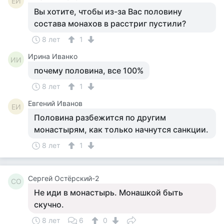
ЕИ
Вы хотите, чтобы из-за Вас половину
состава монахов в расстриг пустили?
8 лет
1
Ирина Иванко
ИИ
почему половина, все 100%
8 лет
1
Евгений Иванов
ЕИ
Половина разбежится по другим
монастырям, как только начнутся санкции.
8 лет
1
Сергей Остёрский-2
СО
Не иди в монастырь. Монашкой быть
скучно.
8 лет
6
0