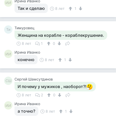
Ирина Иванко
ИИ
Так и сделаю
8 лет
1
Тимуровец
Ти
Женщина на корабле - кораблекрушение.
8 лет
1
0
Ирина Иванко
ИИ
конечно
8 лет
1
Сергей Шамсутдинов
СШ
И почему у мужиков , наоборот?!
8 лет
2
0
Ирина Иванко
ИИ
а точно?
8 лет
1