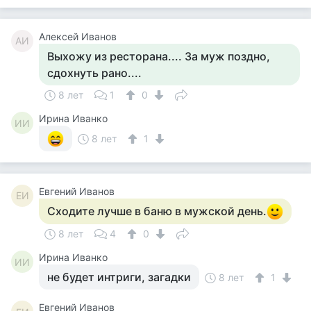
Aлексей Иванов
AИ
Выхожу из ресторана.... За муж поздно,
сдохнуть рано....
8 лет
1
0
Ирина Иванко
ИИ
8 лет
1
Евгений Иванов
ЕИ
Сходите лучше в баню в мужской день.
8 лет
4
0
Ирина Иванко
ИИ
не будет интриги, загадки
8 лет
1
Евгений Иванов