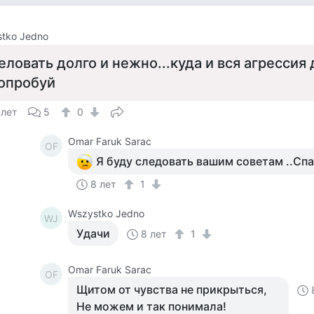
tko Jedno
еловать долго и нежно...куда и вся агрессия
опробуй
 лет
5
0
Omar Faruk Sarac
OF
Я буду следовать вашим советам ..Сп
8 лет
1
Wszystko Jedno
WJ
Удачи
8 лет
1
Omar Faruk Sarac
OF
Щитом от чувства не прикрыться,
Не можем и так понимала!