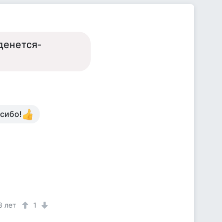
 денется-
асибо!
8 лет
1