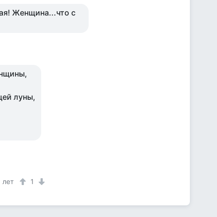
ая! Женщина...что с
енщины,
щей луны,
 лет
1