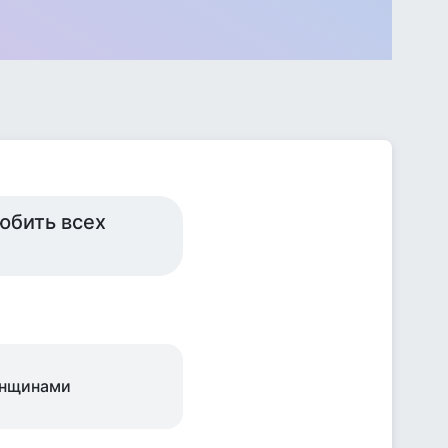
любить всех
енщинами