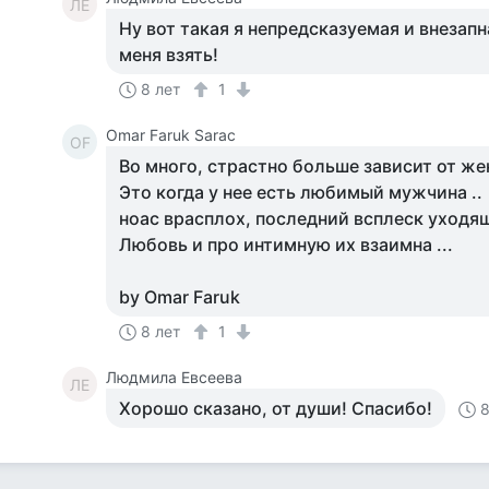
ЛЕ
Ну вот такая я непредсказуемая и внезапн
меня взять!
8 лет
1
Omar Faruk Sarac
OF
Во много, страстно больше зависит от ж
Это когда у нее есть любимый мужчина ..
ноас врасплох, последний всплеск уходя
Любовь и про интимную их взаимна ...
by Omar Faruk
8 лет
1
Людмила Евсеева
ЛЕ
Хорошо сказано, от души! Спасибо!
8