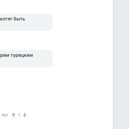
 хотят быть
ырем турецким
 лет
1