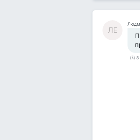
Людм
ЛЕ
П
п
8