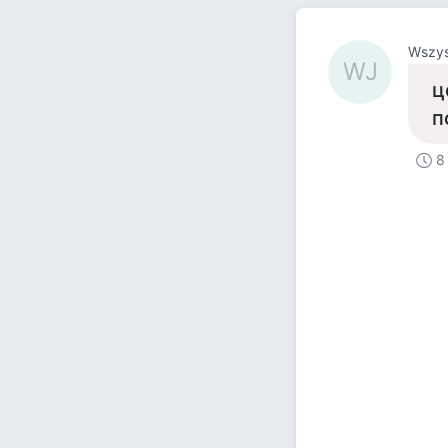
Wszys
WJ
ц
п
8