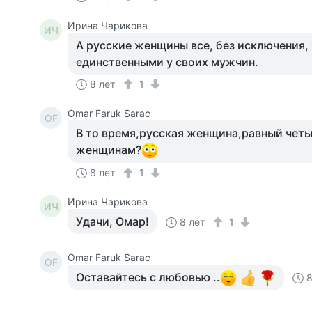
Ирина Чарикова
ИЧ
А русские женщины все, без исключения,
единственными у своих мужчин.
8 лет
1
Omar Faruk Sarac
OF
В то время,русская женщина,равный чет
женщинам?
8 лет
1
Ирина Чарикова
ИЧ
Удачи, Омар!
8 лет
1
Omar Faruk Sarac
OF
Оставайтесь с любовью ..
8