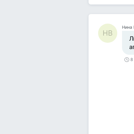
Нина 
НВ
Л
а
8