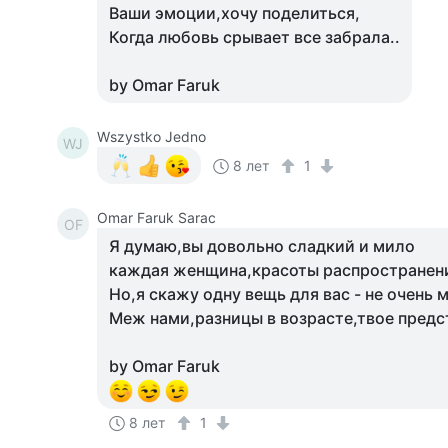
Ваши эмоции,хочу поделиться,
Когда любовь срывает все забрала..
by Omar Faruk
Wszystko Jedno
WJ
8 лет
1
Omar Faruk Sarac
OF
Я думаю,вы довольно сладкий и мило
каждая женщина,красоты распространен
Но,я скажу одну вещь для вас - не очень 
Меж нами,разницы в возрасте,твое предс
by Omar Faruk
8 лет
1