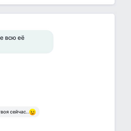
е всю её
воя сейчас..