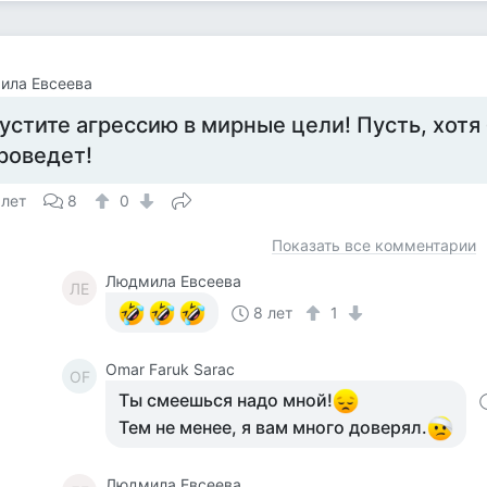
ила Евсеева
устите агрессию в мирные цели! Пусть, хотя
роведет!
 лет
8
0
Показать все комментарии
Людмила Евсеева
ЛЕ
8 лет
1
Omar Faruk Sarac
OF
Ты смеешься надо мной!
Тем не менее, я вам много доверял.
Людмила Евсеева