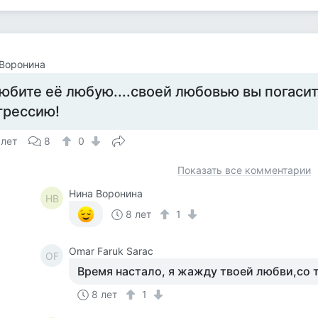
Воронина
юбите её любую....своей любовью вы погасит
грессию!
 лет
8
0
Показать все комментарии
Нина Воронина
НВ
8 лет
1
Omar Faruk Sarac
OF
Время настало, я жажду твоей любви,со т
8 лет
1