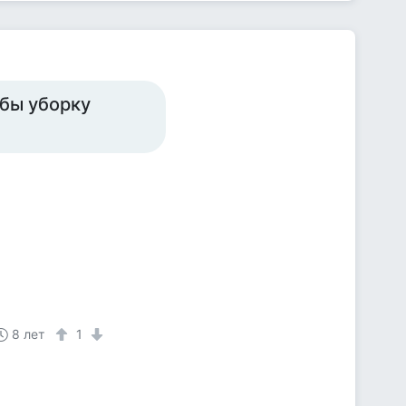
 бы уборку
8 лет
1