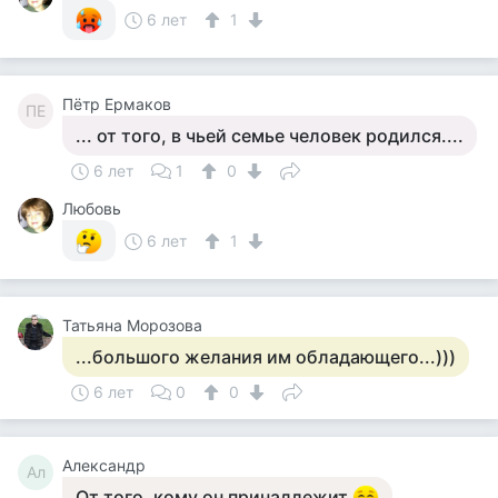
6 лет
1
Пётр Ермаков
ПЕ
... от того, в чьей семье человек родился....
6 лет
1
0
Любовь
6 лет
1
Татьяна Морозова
...большого желания им обладающего...)))
6 лет
0
0
Александр
Ал
От того, кому он принадлежит.