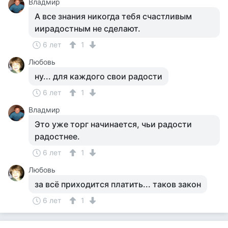
Владмир
А все знания никогда тебя счастливым
иирадостным не сделают.
6 лет
1
Любовь
ну... для каждого свои радости
6 лет
1
Владмир
Это уже торг начинается, чьи радости
радостнее.
6 лет
1
Любовь
за всё приходится платить... таков закон
6 лет
1