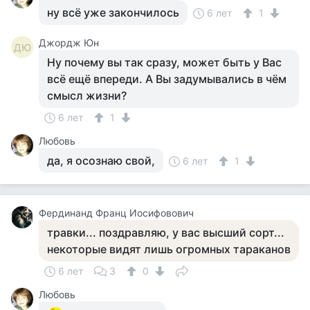
ну всё уже закончилось
6 лет
1
Джордж Юн
ДЮ
Ну почему вы так сразу, может быть у Вас
всё ещё впереди. А Вы задумывались в чём
смысл жизни?
6 лет
1
Любовь
да, я осознаю свой,
6 лет
1
Фердинанд Франц Иосифовович
травки... поздравляю, у вас высший сорт...
некоторые видят лишь огромных тараканов
6 лет
3
0
Любовь