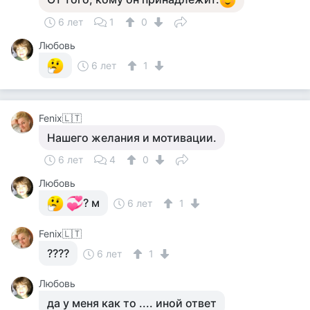
6 лет
1
0
Любовь
6 лет
1
Fenix🇱🇹
Нашего желания и мотивации.
6 лет
4
0
Любовь
? м
6 лет
1
Fenix🇱🇹
????
6 лет
1
Любовь
да у меня как то .... иной ответ