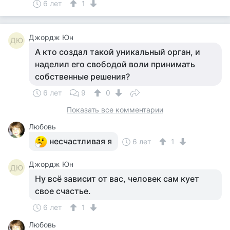
6 лет
1
Джордж Юн
ДЮ
А кто создал такой уникальный орган, и
наделил его свободой воли принимать
собственные решения?
6 лет
9
0
Показать все комментарии
Любовь
несчастливая я
6 лет
1
Джордж Юн
ДЮ
Ну всё зависит от вас, человек сам кует
свое счастье.
6 лет
1
Любовь