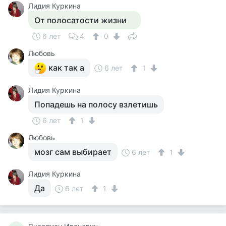
Лидия Куркина
От полосатости жизни
6 лет
4
0
Любовь
как так а
6 лет
1
Лидия Куркина
Попадешь на полосу взлетишь
6 лет
1
Любовь
мозг сам выбирает
6 лет
1
Лидия Куркина
Да
6 лет
1