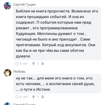
Сергей Гущин
Библия не книга пророчеств. Возможно это
книга прошедших событий. И она их
содержит. П события которые нам пред
рекают , это програмированиена
будующее. Миллионы думают о том ,
чегоещё не было и ано приходит . Сами
притягиваем. Хитрый ход аккупантов. Они
как бы и ни при чём.вы сами обэтом
думали.
6 лет
1
Любовь
ну не так... для меня это книга о том, кто
есть человек, .. о воспитании своей души,
... о пути к Истине
6 лет
1
Сергей Гущин