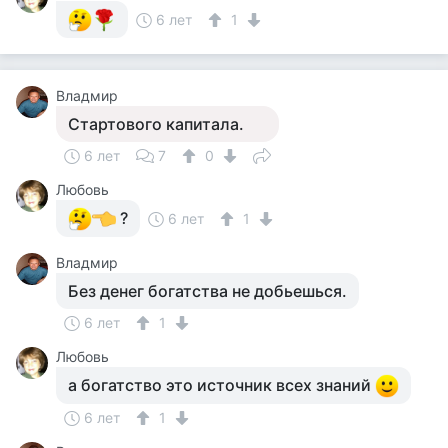
6 лет
1
Владмир
Стартового капитала.
6 лет
7
0
Любовь
?
6 лет
1
Владмир
Без денег богатства не добьешься.
6 лет
1
Любовь
а богатство это источник всех знаний
6 лет
1