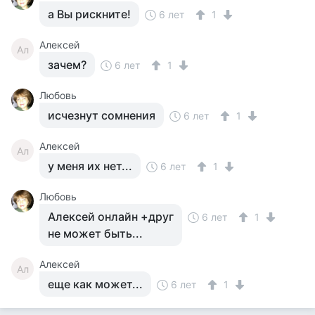
а Вы рискните!
6 лет
1
Алексей
Ал
зачем?
6 лет
1
Любовь
исчезнут сомнения
6 лет
1
Алексей
Ал
у меня их нет...
6 лет
1
Любовь
Алексей онлайн +друг
6 лет
1
не может быть...
Алексей
Ал
еще как может...
6 лет
1