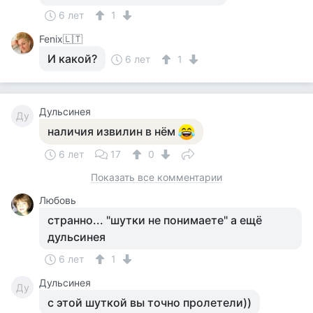
6 лет
1
Fenix🇱🇹
И какой?
6 лет
1
Дульсинея
Ду
наличия извилин в нём
6 лет
17
0
Показать все комментарии
Любовь
странно... "шутки не понимаете" а ещё
дульсинея
6 лет
1
Дульсинея
Ду
с этой шуткой вы точно пролетели))