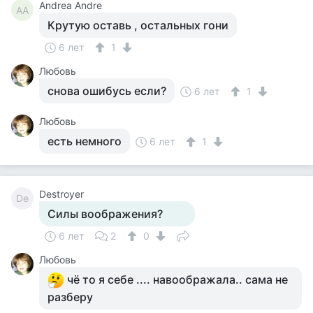
Andrea Andre
AA
Крутую оставь , остальных гони
6 лет
1
Любовь
снова ошибусь если?
6 лет
1
Любовь
есть немного
6 лет
1
Destroyer
De
Силы воображения?
6 лет
2
0
Любовь
чё то я себе .... навоображала.. сама не
разберу