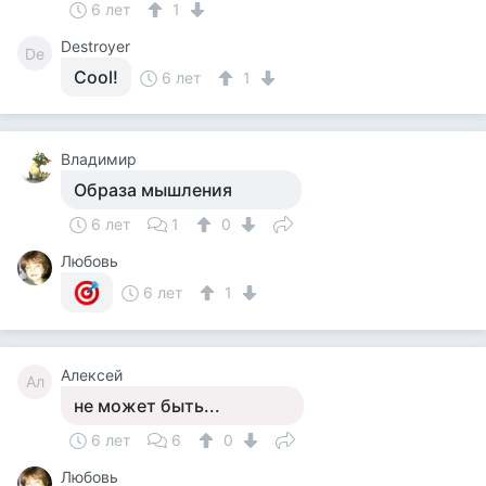
6 лет
1
Destroyer
De
Cool!
6 лет
1
Владимир
Образа мышления
6 лет
1
0
Любовь
6 лет
1
Алексей
Ал
не может быть...
6 лет
6
0
Любовь