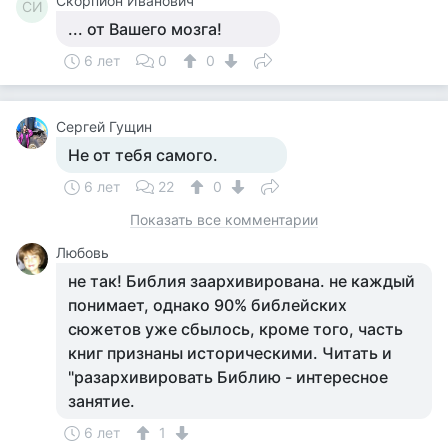
Скорпион Иванович
СИ
... от Вашего мозга!
6 лет
0
0
Сергей Гущин
Не от тебя самого.
6 лет
22
0
Показать все комментарии
Любовь
не так! Библия заархивирована. не каждый
понимает, однако 90% библейских
сюжетов уже сбылось, кроме того, часть
книг признаны историческими. Читать и
"разархивировать Библию - интересное
занятие.
6 лет
1