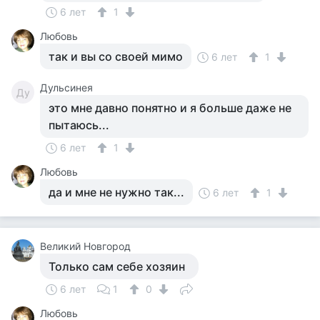
6 лет
1
Любовь
так и вы со своей мимо
6 лет
1
Дульсинея
Ду
это мне давно понятно и я больше даже не
пытаюсь...
6 лет
1
Любовь
да и мне не нужно так...
6 лет
1
Великий Новгород
Только сам себе хозяин
6 лет
1
0
Любовь