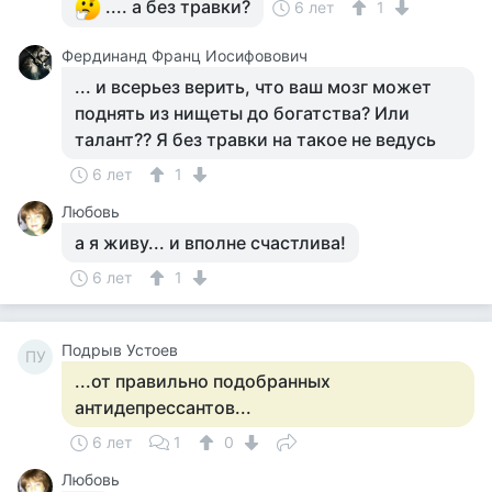
.... а без травки?
6 лет
1
Фердинанд Франц Иосифовович
... и всерьез верить, что ваш мозг может
поднять из нищеты до богатства? Или
талант?? Я без травки на такое не ведусь
6 лет
1
Любовь
а я живу... и вполне счастлива!
6 лет
1
Подрыв Устоев
ПУ
...от правильно подобранных
антидепрессантов...
6 лет
1
0
Любовь