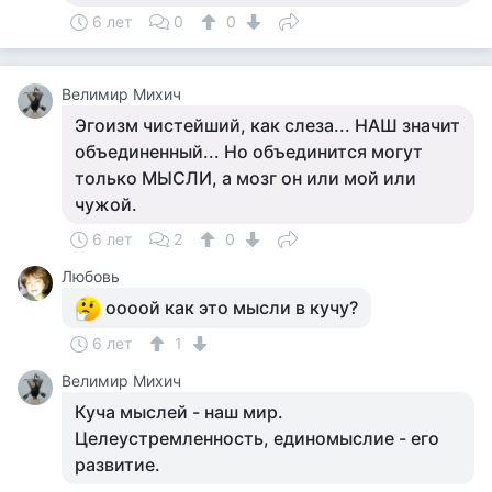
6 лет
0
0
Велимир Михич
Эгоизм чистейший, как слеза... НАШ значит
объединенный... Но объединится могут
только МЫСЛИ, а мозг он или мой или
чужой.
6 лет
2
0
Любовь
оооой как это мысли в кучу?
6 лет
1
Велимир Михич
Куча мыслей - наш мир.
Целеустремленность, единомыслие - его
развитие.