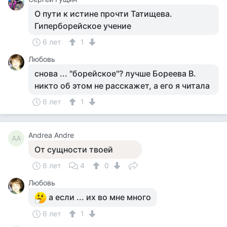
О пути к истине прочти Татищева.
Гиперборейское учение
6 лет
1
Любовь
снова ... "борейское"? лучше Бореева В.
никто об этом не расскажет, а его я читала
6 лет
1
Andrea Andre
AA
От сущности твоей
6 лет
4
0
Любовь
а если ... их во мне много
6 лет
1