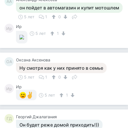
АА
он пойдет в автомагазин и купит мотошлем
5 лет
1
0
Ир
Ир
5 лет
1
Оксана Аксенова
ОА
Ну смотря как у них принято в семье
5 лет
1
0
Ир
Ир
5 лет
1
Георгий Джалагания
ГД
Он будет реже домой приходить!))