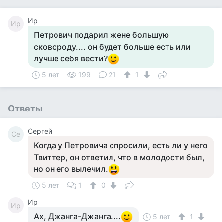
Ир
Ир
Петрович подарил жене большую
сковороду.... он будет больше есть или
лучше себя вести?
5 лет
199
21
1
Ответы
Сергей
Се
Когда у Петровича спросили, есть ли у него
Твиттер, он ответил, что в молодости был,
но он его вылечил.
5 лет
1
0
Ир
Ир
Ах, Джанга-Джанга....
5 лет
1