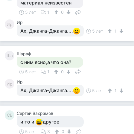
материал неизвестен
5 лет
1
0
Ир
Ир
Ах, Джанга-Джанга....
5 лет
1
Шараф.
Ша
с ним ясно,а что она?
5 лет
1
0
Ир
Ир
Ах, Джанга-Джанга....
5 лет
1
Сергей Вахрамов
СВ
и то и
другое
5 лет
3
0