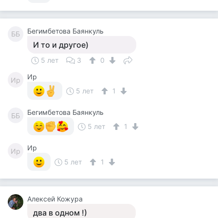
Бегимбетова Баянкуль
ББ
И то и другое)
5 лет
3
0
Ир
Ир
5 лет
1
Бегимбетова Баянкуль
ББ
5 лет
1
Ир
Ир
5 лет
1
Алексей Кожура
два в одном !)