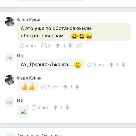
Федя Кукин
А это уже по обстановке или
обстоятельствам....
5 лет
3
0
Ир
Ир
Ах, Джанга-Джанга....
5 лет
1
Федя Кукин
5 лет
1
Ир
Ир
5 лет
1
Александр Алексеев