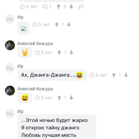
5 лет
7
0
Ир
Ир
5 лет
1
Алексей Кожура
5 лет
1
Ир
Ир
Ах, Джанга-Джанга....
5 лет
1
Алексей Кожура
5 лет
1
Ир
Ир
...Этой ночью будет жарко
Я открою тайну джанго
Любовь лучшая месть