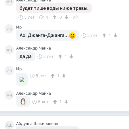
АЧ
будет тише воды ниже травы.
5 лет
4
0
Ир
Ир
Ах, Джанга-Джанга...
5 лет
1
Александр Чайка
АЧ
да да
5 лет
1
Ир
Ир
5 лет
1
Александр Чайка
АЧ
5 лет
1
Абдулла Шакирзянов
АШ