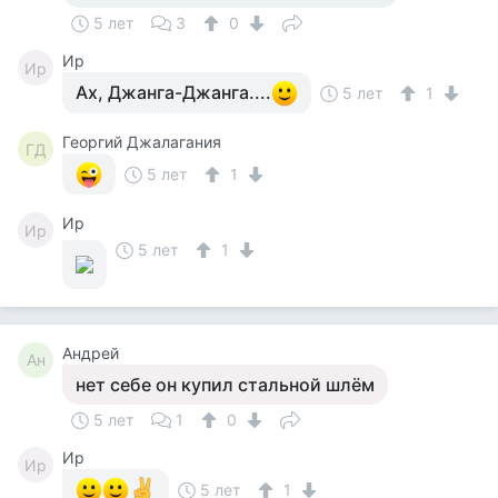
5 лет
3
0
Ир
Ир
Ах, Джанга-Джанга....
5 лет
1
Георгий Джалагания
ГД
5 лет
1
Ир
Ир
5 лет
1
Андрей
Ан
нет себе он купил стальной шлём
5 лет
1
0
Ир
Ир
5 лет
1