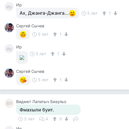
Ир
Ир
Ах, Джанга-Джанга...
5 лет
1
Сергей Сычев
5 лет
1
Ир
Ир
5 лет
1
Сергей Сычев
5 лет
1
Видмет Лапатыч Бизульо
ВЛ
Фмахыли буит.
5 лет
4
0
Ир