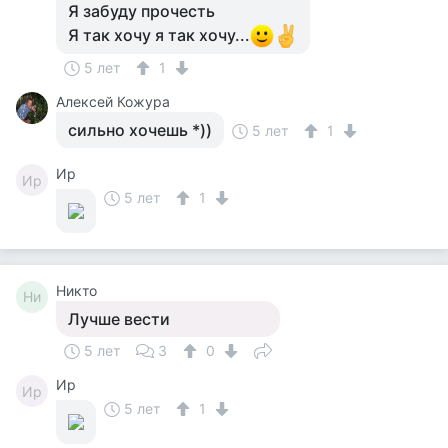
Я забуду прочесть
Я так хочу я так хочу...
5 лет
1
Алексей Кожура
сильно хочешь *))
5 лет
1
Ир
Ир
5 лет
1
Никто
Ни
Лучше вести
5 лет
3
0
Ир
Ир
5 лет
1