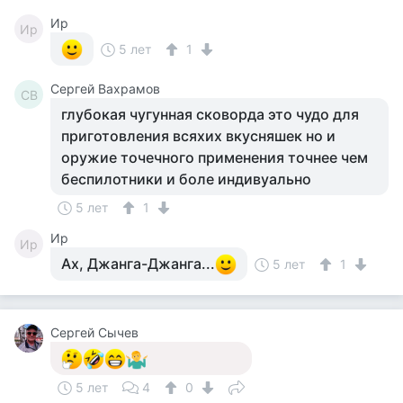
Ир
Ир
5 лет
1
Сергей Вахрамов
СВ
глубокая чугунная сковорда это чудо для
приготовления всяхих вкусняшек но и
оружие точечного применения точнее чем
беспилотники и боле индивуально
5 лет
1
Ир
Ир
Ах, Джанга-Джанга...
5 лет
1
Сергей Сычев
5 лет
4
0