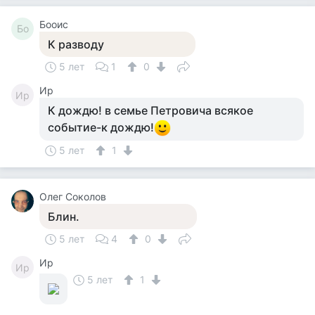
Бооис
Бо
К разводу
5 лет
1
0
Ир
Ир
К дождю! в семье Петровича всякое
событие-к дождю!
5 лет
1
Олег Соколов
Блин.
5 лет
4
0
Ир
Ир
5 лет
1