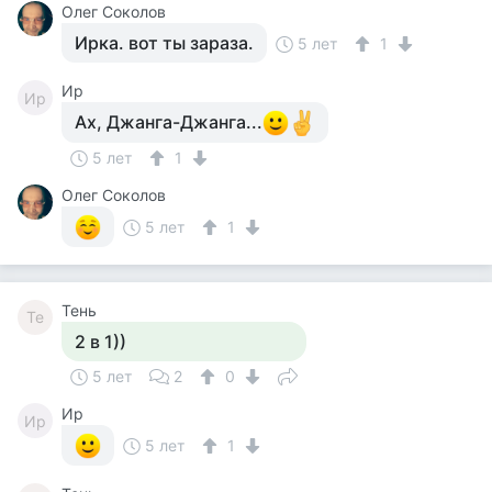
Олег Соколов
Ирка. вот ты зараза.
5 лет
1
Ир
Ир
Ах, Джанга-Джанга...
5 лет
1
Олег Соколов
5 лет
1
Тень
Те
2 в 1))
5 лет
2
0
Ир
Ир
5 лет
1