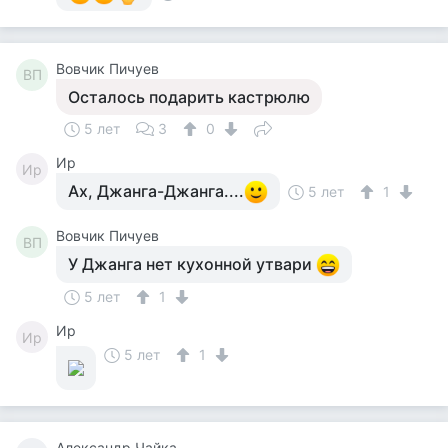
Вовчик Пичуев
ВП
Осталось подарить кастрюлю
5 лет
3
0
Ир
Ир
Ах, Джанга-Джанга....
5 лет
1
Вовчик Пичуев
ВП
У Джанга нет кухонной утвари
5 лет
1
Ир
Ир
5 лет
1
Александр Чайка