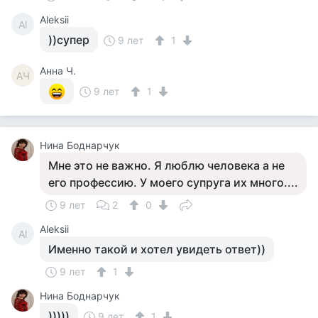
Aleksii
Al
))супер
9 лет
1
Анна Ч.
АЧ
9 лет
1
Нина Боднарчук
Мне это не важно. Я люблю человека а не
его профессию. У моего супруга их много....
9 лет
2
0
Aleksii
Al
Именно такой и хотел увидеть ответ))
9 лет
1
Нина Боднарчук
)))))
9 лет
1