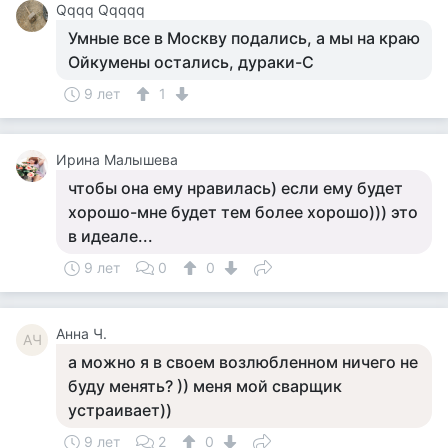
Qqqq Qqqqq
Умные все в Москву подались, а мы на краю
Ойкумены остались, дураки-С
9 лет
1
Ирина Малышева
чтобы она ему нравилась) если ему будет
хорошо-мне будет тем более хорошо))) это
в идеале...
9 лет
0
0
Анна Ч.
АЧ
а можно я в своем возлюбленном ничего не
буду менять? )) меня мой сварщик
устраивает))
9 лет
2
0