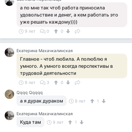
а по мне так чтоб работа приносила
удовольствие и денег, а кем работать это
уже решать каждому))))
9 лет
0
0
Екатерина Махачкалинская
Главное - чтоб любила. А полюблю я
умного. А умного всегда перспективы в
трудовой деятельности
9 лет
3
0
Qqqq Qqqqq
а я дурак дураком
9 лет
1
Екатерина Махачкалинская
Куда там
9 лет
1