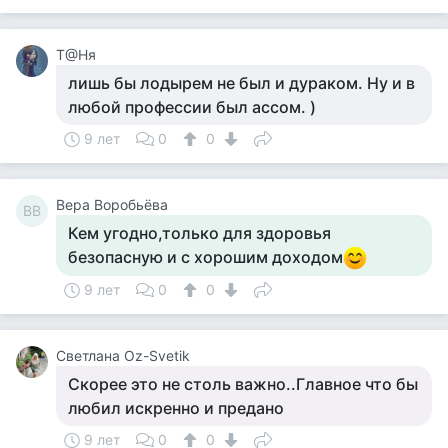
Т@Ня
лишь бы лодырем не был и дураком. Ну и в
любой профессии был ассом. )
9 лет
0
0
Вера Воробьёва
ВВ
Кем угодно,только для здоровья
безопасную и с хорошим доходом
9 лет
0
0
Светлана Oz-Svetik
Скорее это не столь важно..Главное что бы
любил искренно и предано
9 лет
0
0