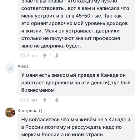
Знаете вы правы - что каждому нужно
соответствовать . вот я вам и написала что
меня устроит и з пл в 45-50 тыс. Так как
это ориентировочно мой уровень доходов
и жизни. Меня он устраивает.дворники
столько не получают значит профессия
явно не дворника будет.
9 лет
1
Aleksii
Al
У меня есть знакомый,правда в Канаде он
работает дворником за эти деньги),тут был
бизнесменом
9 лет
1
Катерина Д
Ну согласитесь что мы живём не в Канаде а
в России.поэтому и рассуждать надо по
меркам России а не иной страны.