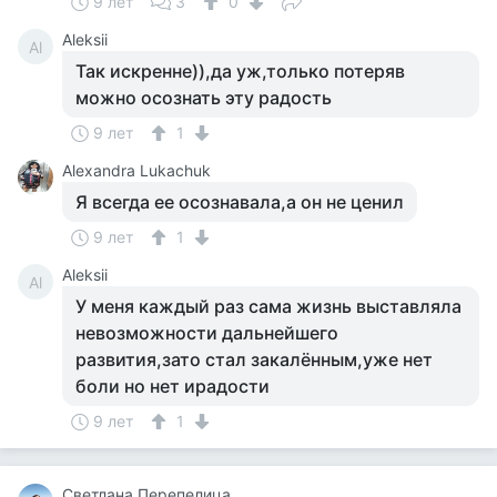
9 лет
3
0
Aleksii
Al
Так искренне)),да уж,только потеряв
можно осознать эту радость
9 лет
1
Alexandra Lukachuk
Я всегда ее осознавала,а он не ценил
9 лет
1
Aleksii
Al
У меня каждый раз сама жизнь выставляла
невозможности дальнейшего
развития,зато стал закалённым,уже нет
боли но нет ирадости
9 лет
1
Светлана Перепелица