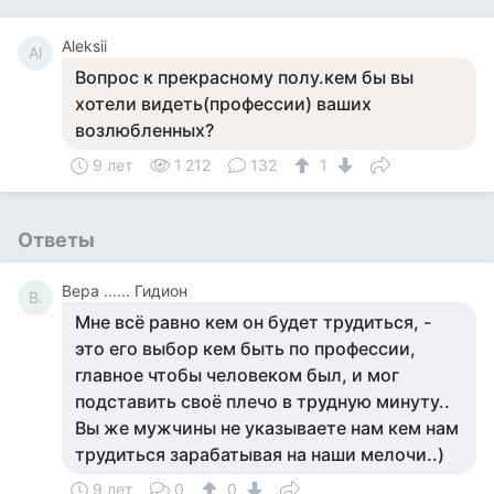
Aleksii
Al
Вопрос к прекрасному полу.кем бы вы
хотели видеть(профессии) ваших
возлюбленных?
9 лет
1 212
132
1
Ответы
Вера ...... Гидион
В.
Мне всё равно кем он будет трудиться, -
это его выбор кем быть по профессии,
главное чтобы человеком был, и мог
подставить своё плечо в трудную минуту..
Вы же мужчины не указываете нам кем нам
трудиться зарабатывая на наши мелочи..)
9 лет
0
0