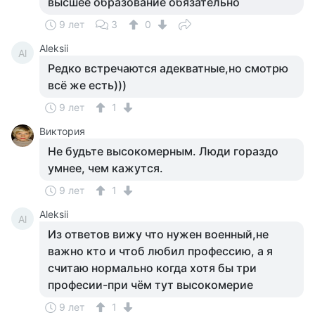
высшее образование обязательно
9 лет
3
0
Aleksii
Al
Редко встречаются адекватные,но смотрю
всё же есть)))
9 лет
1
Виктория
Не будьте высокомерным. Люди гораздо
умнее, чем кажутся.
9 лет
1
Aleksii
Al
Из ответов вижу что нужен военный,не
важно кто и чтоб любил профессию, а я
считаю нормально когда хотя бы три
професии-при чём тут высокомерие
9 лет
1