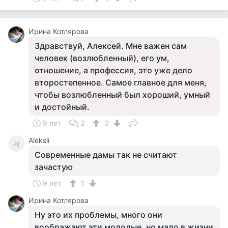
Ирина Котлярова
Здравствуй, Алексей. Мне важен сам
человек (возлюбленный), его ум,
отношение, а профессия, это уже дело
второстепенное. Самое главное для меня,
чтобы возлюбленный был хороший, умный
и достойный.
9 лет
2
0
Aleksii
Al
Современные дамы так не считают
зачастую
9 лет
1
Ирина Котлярова
Ну это их проблемы, много они
воображают эти молодые, но мало в жизни