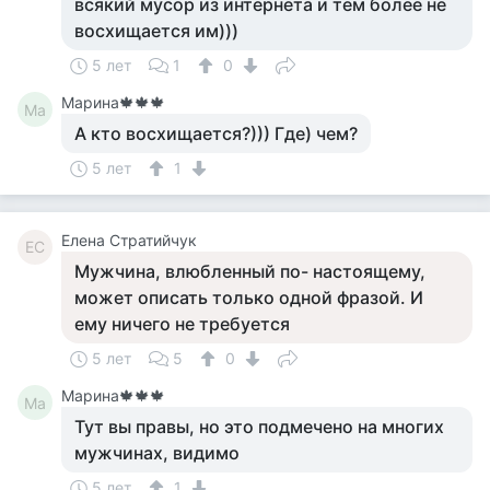
всякий мусор из интернета и тем более не
восхищается им)))
5 лет
1
0
Марина🍁🍁🍁
Ма
А кто восхищается?))) Где) чем?
5 лет
1
Елена Стратийчук
ЕС
Мужчина, влюбленный по- настоящему,
может описать только одной фразой. И
ему ничего не требуется
5 лет
5
0
Марина🍁🍁🍁
Ма
Тут вы правы, но это подмечено на многих
мужчинах, видимо
5 лет
1