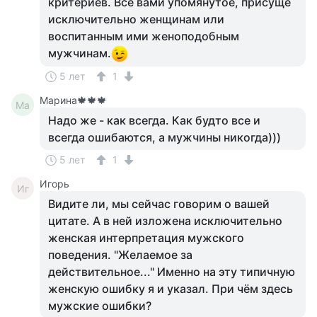
критериев. Всё вами упомянутое, присуще
исключительно женщинам или
воспитанным ими женоподобным
мужчинам.
5 лет
1
Марина🍁🍁🍁
Ма
Надо же - как всегда. Как будто все и
всегда ошибаются, а мужчины никогда)))
5 лет
1
Игорь
Иг
Видите ли, мы сейчас говорим о вашей
цитате. А в ней изложена исключительно
женская интерпретация мужского
поведения. "Желаемое за
действительное..." Именно на эту типичную
женскую ошибку я и указал. При чём здесь
мужские ошибки?