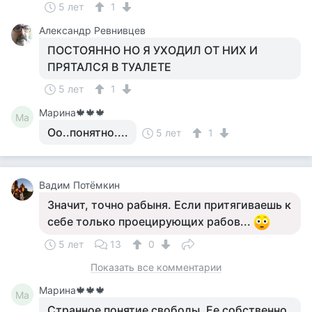
5 лет
1
Александр Ревнивцев
ПОСТОЯННО НО Я УХОДИЛ ОТ НИХ И
ПРЯТАЛСЯ В ТУАЛЕТЕ
5 лет
1
Марина🍁🍁🍁
Ма
Оо..понятно....
5 лет
1
Вадим Потёмкин
Значит, точно рабыня. Если притягиваешь к
себе только проецирующих рабов...
5 лет
13
0
Показать все комментарии
Марина🍁🍁🍁
Ма
Странное понятие свободы. Ее собственно