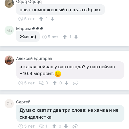
Qqqq Qqqqq
опыт помноженный на лъта в браке
5 лет
1
Марина🍁🍁🍁
Ма
Жизнь)
5 лет
1
Алексей Едигарев
а какая сейчас у вас погода? у нас сейчас
+10.9 моросит.
5 лет
0
0
Сергей
Се
Думаю хватит два три слова: не хамка и не
скандалистка
5 лет
1
0