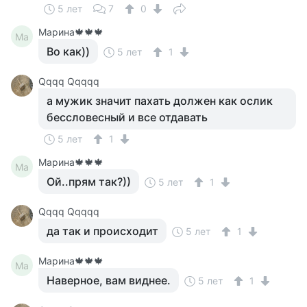
5 лет
7
0
Марина🍁🍁🍁
Ма
Во как))
5 лет
1
Qqqq Qqqqq
а мужик значит пахать должен как ослик
бессловесный и все отдавать
5 лет
1
Марина🍁🍁🍁
Ма
Ой..прям так?))
5 лет
1
Qqqq Qqqqq
да так и происходит
5 лет
1
Марина🍁🍁🍁
Ма
Наверное, вам виднее.
5 лет
1