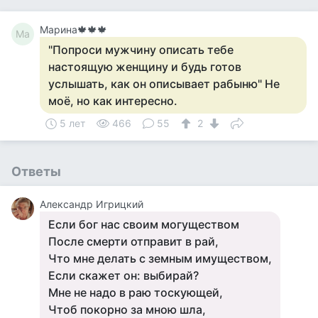
Марина🍁🍁🍁
Ма
"Попроси мужчину описать тебе
настоящую женщину и будь готов
услышать, как он описывает рабыню" Не
моё, но как интересно.
5 лет
466
55
2
Ответы
Александр Игрицкий
Если бог нас своим могуществом
После смерти отправит в рай,
Что мне делать с земным имуществом,
Если скажет он: выбирай?
Мне не надо в раю тоскующей,
Чтоб покорно за мною шла,