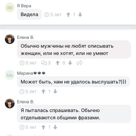
Я Вера
ЯВ
Видела
5 лет
1
Елена В.
Обычно мужчины не любят описывать
женщин, или не хотят, или не умеют
5 лет
3
0
Марина🍁🍁🍁
Ма
Может быть, нам не удалось выслушать?)))
5 лет
1
Елена В.
Я пыталась спрашивать. Обычно
отделываются общими фразами.
5 лет
1