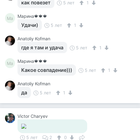
как повезет
5 лет
1
Марина🍁🍁🍁
Ма
Удачи)
5 лет
1
Anatoliy Kofman
где я там и удача
5 лет
1
Марина🍁🍁🍁
Ма
Какое совпадение)))
5 лет
1
Anatoliy Kofman
да
5 лет
1
Victor Charyev
5 лет
2
0