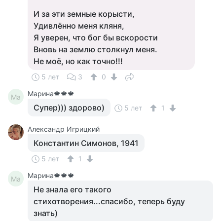
И за эти земные корысти,
Удивлённо меня кляня,
Я уверен, что бог бы вскорости
Вновь на землю столкнул меня.
Не моё, но как точно!!!
5 лет
3
0
Марина🍁🍁🍁
Ма
Супер))) здорово)
5 лет
1
Александр Игрицкий
Константин Симонов, 1941
5 лет
1
Марина🍁🍁🍁
Ма
Не знала его такого
стихотворения...спасибо, теперь буду
знать)