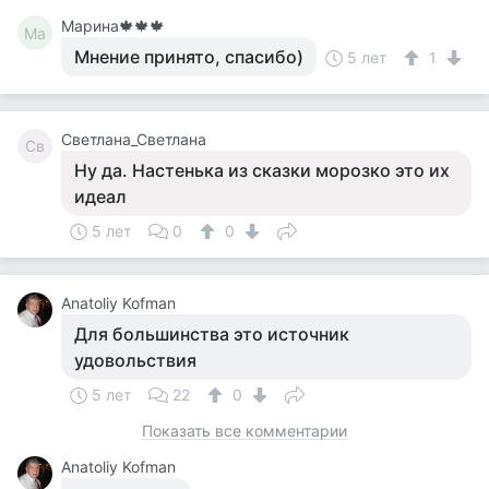
Марина🍁🍁🍁
Ма
Мнение принято, спасибо)
5 лет
1
Светлана_Светлана
Св
Ну да. Настенька из сказки морозко это их
идеал
5 лет
0
0
Anatoliy Kofman
Для большинства это источник
удовольствия
5 лет
22
0
Показать все комментарии
Anatoliy Kofman