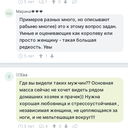
5 лет
1
0
Марина🍁🍁🍁
Ма
Примеров разных много, но описывают
рабыню многие) это к этому вопрос задан.
Умные и оценивающие как королеву или
просто женщину - такая большая
редкость. Увы
5 лет
1
🧚‍♀️Ева
🧚‍
Где вы видели таких мужчин?? Основная
масса сейчас не хочет видеть рядом
домашних хозяек и прачек)) Нужна
хорошая любовница и стрессоустойчивая ,
независимая женщина, не цепляющаяся за
ноги, и не мельтешащая вокруг!!!
5 лет
4
0