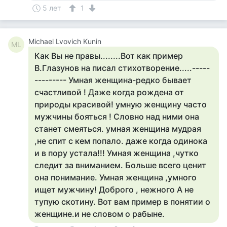
5 лет
1
Michael Lvovich Kunin
ML
Как Вы не правы........Вот как пример
В.Глазунов на писал стихотворение.....-----
--------- Умная женщина-редко бывает
счастливой ! Даже когда рождена от
природы красивой! умную женщину часто
мужчины бояться ! Словно над ними она
станет смеяться. умная женщина мудрая
,не спит с кем попало. даже когда одинока
и в пору устала!!! Умная женщина ,чутко
следит за вниманием. Больше всего ценит
она понимание. Умная женщина ,умного
ищет мужчину! Доброго , нежного А не
тупую скотину. Вот вам пример в понятии о
женщине.и не словом о рабыне.