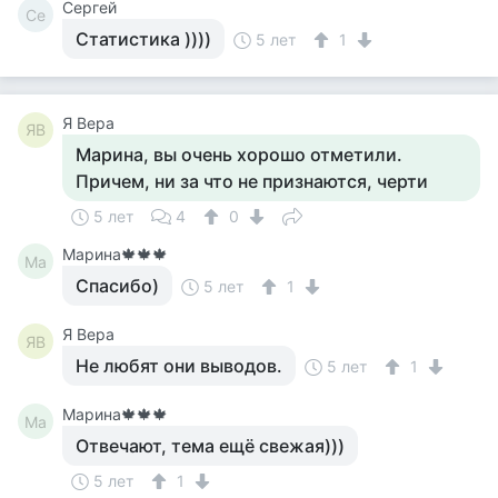
Сергей
Се
Статистика ))))
5 лет
1
Я Вера
ЯВ
Марина, вы очень хорошо отметили.
Причем, ни за что не признаются, черти
5 лет
4
0
Марина🍁🍁🍁
Ма
Спасибо)
5 лет
1
Я Вера
ЯВ
Не любят они выводов.
5 лет
1
Марина🍁🍁🍁
Ма
Отвечают, тема ещё свежая)))
5 лет
1