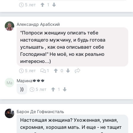
5 лет
1
Александр Арабский
"Попроси женщину описать тебе
настоящего мужчину, и будь готова
услышать , как она описывает себе
Господина!" Не моё, но как реально
интересно...)
5 лет
1
0
Марина🍁🍁🍁
Ма
))
5 лет
1
Барон Де Гофмансталь
Настоящая женщина? Ухоженная, умная,
скромная, хорошая мать. И еще - не тащит