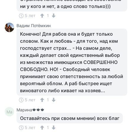
ни у кого и нет, а одно слово только)))
5 лет
1
Вадим Потёмкин
Конечно! Для рабов она и будет только
словом. Как и любовь - для того, над кем
господствует страх... - На самом деле,
каждый делает свой единственный выбор
из множества имеющихся СОВЕРШЕННО
СВОБОДНО. НО! - Свободный человек
принимает свою ответственность за любой
вероятный облом. А раб быстрее ищет
виноватого либо кивает на хозяев...
5 лет
1
Марина🍁🍁🍁
Ма
Оставайтесь при своем мнении) всех благ
5 лет
1