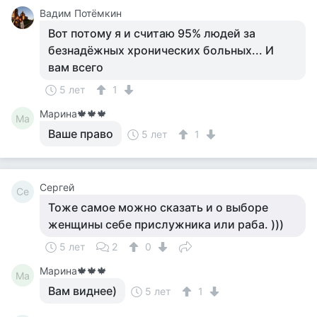
Вадим Потёмкин
Вот потому я и считаю 95% людей за
безнадёжных хронических больных... И
вам всего
5 лет
1
Марина🍁🍁🍁
Ма
Ваше право
5 лет
1
Сергей
Се
Тоже самое можно сказать и о выборе
женщины себе прислужника или раба. )))
5 лет
2
0
Марина🍁🍁🍁
Ма
Вам виднее)
5 лет
1