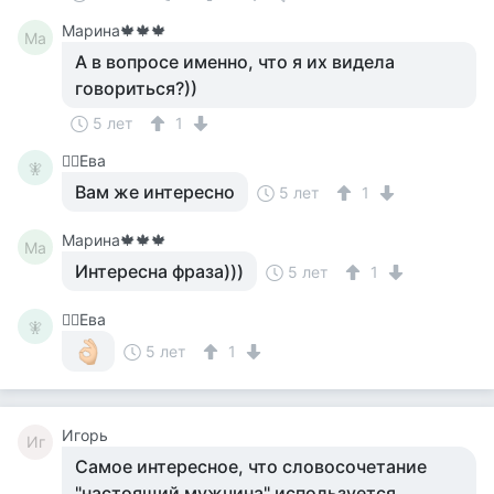
Марина🍁🍁🍁
Ма
А в вопросе именно, что я их видела
говориться?))
5 лет
1
🧚‍♀️Ева
🧚‍
Вам же интересно
5 лет
1
Марина🍁🍁🍁
Ма
Интересна фраза)))
5 лет
1
🧚‍♀️Ева
🧚‍
5 лет
1
Игорь
Иг
Самое интересное, что словосочетание
"настоящий мужчина" используется