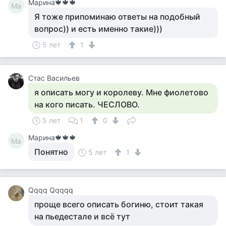
Марина🍁🍁🍁
Ма
Я тоже припоминаю ответы на подобный
вопрос)) и есть именно такие)))
5 лет
1
Стас Васильев
я описать могу и королеву. Мне фиолетово
на кого писать. ЧЕСЛОВО.
5 лет
1
0
Марина🍁🍁🍁
Ма
Понятно
5 лет
1
Qqqq Qqqqq
проще всего описать богиню, стоит такая
на пьедестале и всё тут