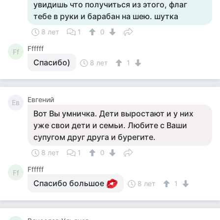
увидишь что получиться из этого, флаг
тебе в руки и барабан на шею. шутка
8 лет
1
0
Ffffff
Ff
Спасибо)
8 лет
1
Евгений
Ев
Вот Вы умничка. Дети выростают и у них
уже свои дети и семьи. Любите с Ваши
супугом друг друга и бурегите.
8 лет
1
0
Ffffff
Ff
Спасибо большое
8 лет
1