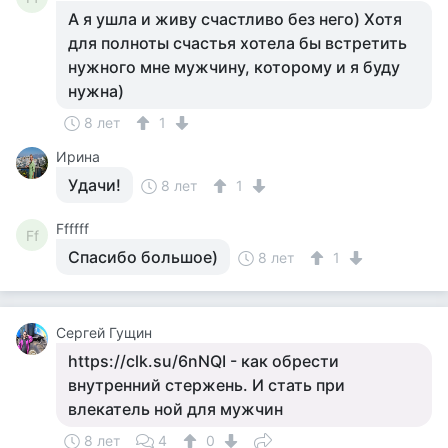
А я ушла и живу счастливо без него) Хотя
для полноты счастья хотела бы встретить
нужного мне мужчину, которому и я буду
нужна)
8 лет
1
Ирина
Удачи!
8 лет
1
Ffffff
Ff
Спасибо большое)
8 лет
1
Сергей Гущин
https://clk.su/6nNQI - как обрести
внутренний стержень. И стать при
влекатель ной для мужчин
8 лет
4
0