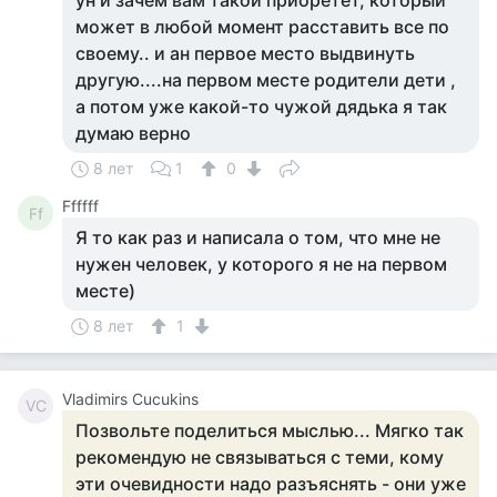
ун и зачем вам такой приоретет, который
может в любой момент расставить все по
своему.. и ан первое место выдвинуть
другую....на первом месте родители дети ,
а потом уже какой-то чужой дядька я так
думаю верно
8 лет
1
0
Ffffff
Ff
Я то как раз и написала о том, что мне не
нужен человек, у которого я не на первом
месте)
8 лет
1
Vladimirs Cucukins
VC
Позвольте поделиться мыслью... Мягко так
рекомендую не связываться с теми, кому
эти очевидности надо разъяснять - они уже