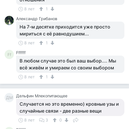
8 лет
1
Александр Грибанов
На 7-м десятке приходится уже просто
мириться с её равнодушием...
8 лет
1
Ffffff
Ff
В любом случае это был ваш выбор.... Мы
всё живём и умираем со своим выбором
8 лет
1
Дельфин Млекопитающее
ДМ
Случается но это временно) кровные узы и
случайные связи - две разные вещи
8 лет
3
0