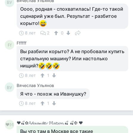
Вячеслав Ульянов
ВУ
Оооо, родная - спохватилась! Где-то такой
сценарий уже был. Результат - разбитое
корыто!
8 лет
2
0
Ffffff
Ff
Вы разбили корыто? А не пробовали купить
стиральную машину? Или настолько
нищий?
8 лет
1
Вячеслав Ульянов
ВУ
Я что - похож на Иванушку?
8 лет
1
♥🍒✿𝔸𝓁𝓮𝔁𝓪𝓃𝓭е𝓻 𝕄𝓪𝓽𝓼𝓸𝓷.🍒 🍒✠ ♥
♥𝕄
Вы что там в Москве все такие