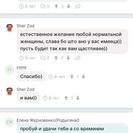
8 лет
0
0
Sher Zod
естественное желание любой нормальной
женщины, слава бо што ано у вас имееца))
пусть будит так как вам щастливее))
8 лет
2
0
Ffffff
Ff
Спасибо)
8 лет
1
Sher Zod
и вам))
8 лет
1
Елена Жерновенко(Родыгина0
ЕЖ
пробуй и удачи тебе а со временем