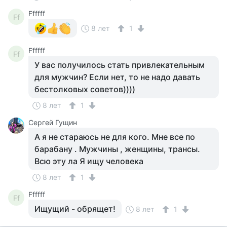
Ffffff
Ff
8 лет
1
Ffffff
Ff
У вас получилось стать привлекательным
для мужчин? Если нет, то не надо давать
бестолковых советов))))
8 лет
1
Сергей Гущин
А я не стараюсь не для кого. Мне все по
барабану . Мужчины , женщины, трансы.
Всю эту ла Я ищу человека
8 лет
1
Ffffff
Ff
Ищущий - обрящет!
8 лет
1