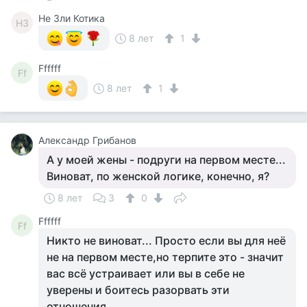
Не Зли Котика
НЗ
8 лет
1
Ffffff
Ff
8 лет
1
Александр Грибанов
А у моей жены - подруги на первом месте...
Виноват, по женской логике, конечно, я?
8 лет
3
0
Ffffff
Ff
Никто не виноват... Просто если вы для неё
не на первом месте,но терпите это - значит
вас всё устраивает или вы в себе не
уверены и боитесь разорвать эти
отношения