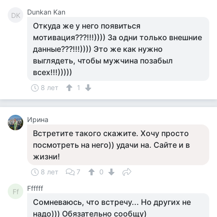
Dunkan Kan
DK
Откуда же у него появиться
мотивация???!!!)))) За одни только внешние
данные???!!!)))) Это же как нужно
выглядеть, чтобы мужчина позабыл
всех!!!)))))
8 лет
1
Ирина
Встретите такого скажите. Хочу просто
посмотреть на него)) удачи на. Сайте и в
жизни!
8 лет
7
0
Ffffff
Ff
Сомневаюсь, что встречу... Но других не
надо))) Обязательно сообщу)