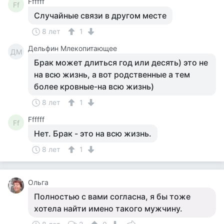
Ffffff
Ff
Случайные связи в другом месте
8 лет
1
Дельфин Млекопитающее
ДМ
Брак может длиться год или десять) это не
на всю жизнь, а вот родственные а тем
более кровные-на всю жизнь)
8 лет
1
Ffffff
Ff
Нет. Брак - это на всю жизнь.
8 лет
1
Ольга
Полностью с вами согласна, я бы тоже
хотела найти имено такого мужчину.