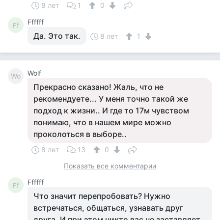
8 лет
1
0
Ffffff
Ff
Да. Это так.
8 лет
1
Wolf
Wo
Прекрасно сказано! Жаль, что не
рекомендуете... У меня точно такой же
подход к жизни.. И где то 17м чувством
понимаю, что в нашем мире можно
проколоться в выборе..
8 лет
13
0
Показать все комментарии
Ffffff
Ff
Что значит перепробовать? Нужно
встречаться, общаться, узнавать друг
друга. И при этом никто вас не заставляет