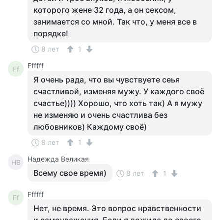
которого жене 32 года, а он сексом,
занимается со мной. Так что, у меня все в
порядке!
8 лет
1
Ffffff
Ff
Я очень рада, что вы чувствуете сеья
счастливой, изменяя мужу. У каждого своё
счастье)))) Хорошо, что хоть так) А я мужу
не изменяю и очень счастлива без
любовников) Каждому своё)
8 лет
1
Надежда Великая
НВ
Всему свое время)
8 лет
1
Ffffff
Ff
Нет, не время. Это вопрос нравственности