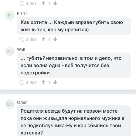
8 лет
1
Ffffff
Ff
Как хотите ... Каждый вправе губить свою
жизнь так, как му нравится)
8 лет
1
Wolf
Wo
... губить? неправильно. в том и дело, что
если волна одна - всё получится без
подстройки..
8 лет
1
Олег
Ол
Родителя всегда будут на первом месте
пока они живы,для нормального мужика а
не подкоблучника.Ну и как сбылись твои
хотелки?