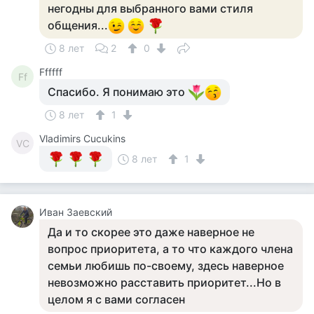
негодны для выбранного вами стиля
общения...
8 лет
2
0
Ffffff
Ff
Спасибо. Я понимаю это
8 лет
1
Vladimirs Cucukins
VC
8 лет
1
Иван Заевский
Да и то скорее это даже наверное не
вопрос приоритета, а то что каждого члена
семьи любишь по-своему, здесь наверное
невозможно расставить приоритет...Но в
целом я с вами согласен