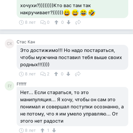
хочухи?))))))))Кто вас там так
накручивает?))))))
8 лет
0
0
Стас Кан
СК
Это достижимо!!! Но надо постараться,
чтобы мужчина поставил тебя выше своих
родных!!!))))
8 лет
2
0
Ffffff
Ff
Нет... Если стараться, то это
манипуляция... Я хочу, чтобы он сам это
понимал и совершал поступки осознанно, а
не потому, что я им умело управляю... От
этого нет радости
8 лет
1