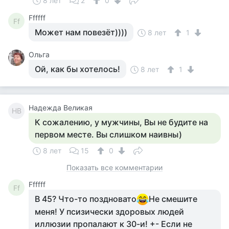
8 лет
2
0
Ffffff
Ff
Может нам повезёт))))
8 лет
1
Ольга
Ой, как бы хотелось!
8 лет
1
Надежда Великая
НВ
К сожалению, у мужчины, Вы не будите на
первом месте. Вы слишком наивны)
8 лет
15
0
Показать все комментарии
Ffffff
Ff
В 45? Что-то поздновато
Не смешите
меня! У псизически здоровых людей
иллюзии пропалают к 30-и! +- Если не