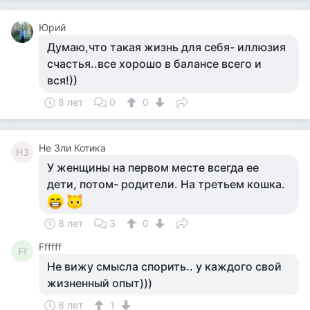
Юрий
Думаю,что такая жизнь для себя- иллюзия
счастья..все хорошо в балансе всего и
вся!))
8 лет
0
0
Не Зли Котика
НЗ
У женщины на первом месте всегда ее
дети, потом- родители. На третьем кошка.
8 лет
3
0
Ffffff
Ff
Не вижу смысла спорить.. у каждого свой
жизненный опыт)))
8 лет
1