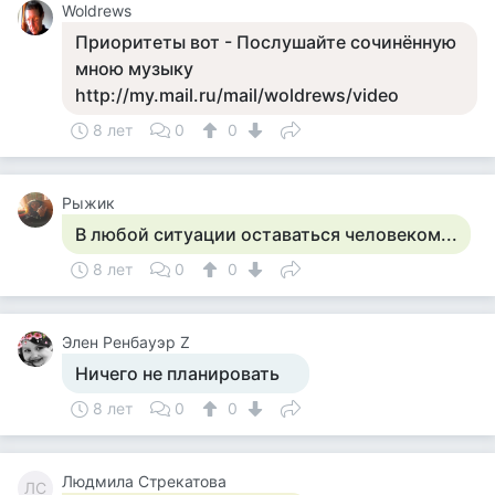
Woldrews
Приоритеты вот - Послушайте сочинённую
мною музыку
http://my.mail.ru/mail/woldrews/video
8 лет
0
0
Рыжик
В любой ситуации оставаться человеком...
8 лет
0
0
Элен Ренбауэр Z
Ничего не планировать
8 лет
0
0
Людмила Стрекатова
ЛС