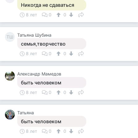
Никогда не сдаваться
8 лет
0
0
Татьяна Шубина
ТШ
семья,творчество
8 лет
0
0
Александр Мамедов
быть человеком
8 лет
0
0
Татьяна
быть человеком
8 лет
0
0