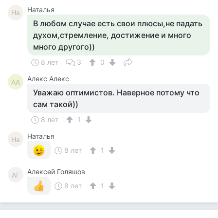
Наталья
На
В любом случае есть свои плюсы,не падать
духом,стремление, достижение и много
много другого))
8 лет
3
0
Алекс Алекс
АА
Уважаю оптимистов. Наверное потому что
сам такой))
8 лет
1
Наталья
На
8 лет
1
Алексей Голяшов
АГ
8 лет
1