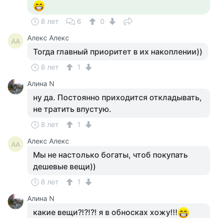
8 лет
6
0
Алекс Алекс
АА
Тогда главный приоритет в их накоплении))
8 лет
1
Алина N
ну да. Постоянно приходится откладывать,
не тратить впустую.
8 лет
1
Алекс Алекс
АА
Мы не настолько богаты, чтоб покупать
дешевые вещи))
8 лет
1
Алина N
какие вещи?!?!?! я в обносках хожу!!!