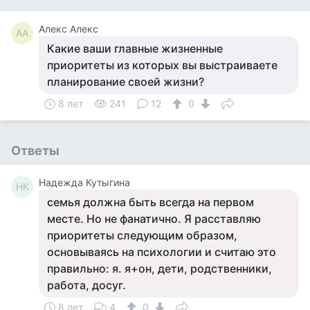
Алекс Алекс
АА
Какие ваши главные жизненные
приоритеты из которых вы выстраиваете
планирование своей жизни?
8 лет
241
12
0
Ответы
Надежда Кутыгина
НК
семья должна быть всегда на первом
месте. Но не фанатично. Я расставляю
приоритеты следующим образом,
основываясь на психологии и считаю это
правильно: я. я+он, дети, родственники,
работа, досуг.
8 лет
4
0